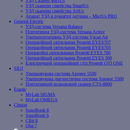
УЗД Сканер MicrUs
УЗД сканери сімейства SmartUs
УЗД сканери сімейства ArtUs
Апарат УЗД в рукоятці датчика – MicrUs PRO
General Electric
УЗД-система Versana Balance
Портативна УЗД-система Versana Active
Ультрапортативна УЗД-система Vscan Air
Операційний світильник Progetti EYES707
Операційний світильник Progetti EYES705
Операційні світильники Progetti EYES 700
Операційний світильник Progetti EYES 500
Електричний операційний стіл Progetti OTI ONE
SIUI
Ультразвукова система Apogee 5500
Ультразвукова діагностична система Apogee 3500
Портативний кольоровий сканер CTS-8800
Esaote
MyLab SIGMA
MyLab OMEGA
Chison
SonoBook 8
SonoBook 6
СBit 8
Qbit 7