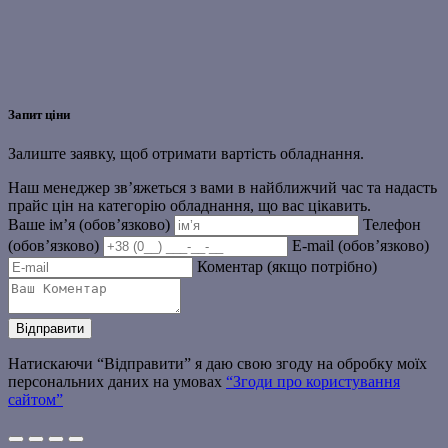
Запит ціни
Залиште заявку, щоб отримати вартість обладнання.
Наш менеджер зв’яжеться з вами в найближчий час та надасть
прайс цін на категорію обладнання, що вас цікавить.
Ваше ім’я (обов’язково)
Телефон
(обов’язково)
E-mail (обов’язково)
Коментар (якщо потрібно)
Натискаючи “Відправити” я даю свою згоду на обробку моїх
персональних даних на умовах
“Згоди про користування
сайтом”