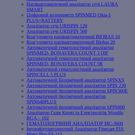
Напівавтоматичний аналізатор сечі LAURA
SMART
Цифровий колориметр SPINMED Okta-1
PLUS+BATTERY
Аналізатор сечі URISPIN 120
Аналізатор сечі URISPIN 500
Коагулометр напівавтоматичний BIOBAS 10
Коагулометр напівавтоматичний Biobas 20
Автоматичний гематологічний аналізатор
SPINMED- BONAVERA COUNT 3 DIF
Автоматичний гематологічний аналізатор
SPINMED- BONAVERA COUNT 5R
Автоматичний гематологічний аналізатор
SPINCELL 5 PLUS
Автоматичний Біохімічний аналізатор SPINXS
Автоматичний біохімічний аналізатор SPIN 230
Автоматичний біохімічний аналізатор SPIN360E
Автоматичний біохімічний аналізатор
SPIN640PLUS
Автоматичний біохімічний аналізатор SPIN800
Аналізатор Газів Крові та Електролітів Wondfo
BGA – 102
ГЕМАТОЛОГІЧНИЙ АНАЛІЗАТОР MC-3600
Імунофлуоресцентний Аналізатор Finecare FIA
Meter Plus FS-113