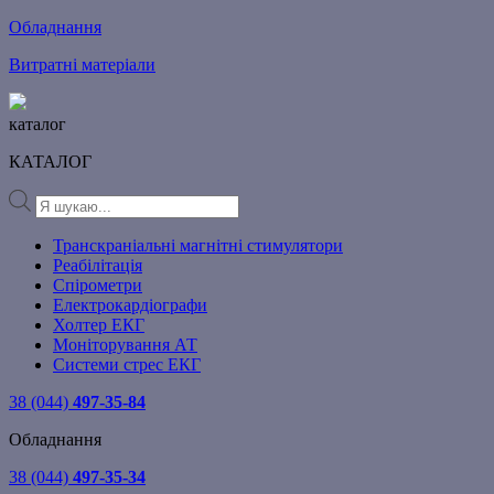
Обладнання
Витратні матеріали
каталог
КАТАЛОГ
Products
search
Транскраніальні магнітні стимулятори
Реабілітація
Спірометри
Електрокардіографи
Холтер ЕКГ
Моніторування АТ
Системи стрес ЕКГ
38 (044)
497-35-84
Обладнання
38 (044)
497-35-34