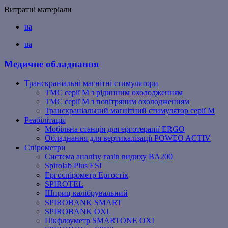
Витратні матеріали
ua
ua
Медичне обладнання
Транскраніальні магнітні стимулятори
ТМС серії M з рідинним охолодженням
ТМС серії M з повітряним охолодженням
Транскраніальний магнітний стимулятор серії M
Реабілітація
Мобільна станція для ерготерапії ERGO
Обладнання для вертикалізації POWEO ACTIV
Спірометри
Система аналізу газів видиху BA200
Spirolab Plus ESI
Ергоспірометр Ергостік
SPIROTEL
Шприц калібрувальний
SPIROBANK SMART
SPIROBANK OXI
Пікфлоуметр SMARTONE OXI