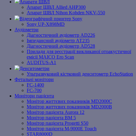
Апарати ШВЛ
Апарат ШВЛ Allied AHP300
Апарат ШВЛ Nihon Kohden NKV-550
Відеографічний принтер Sony
Sony UP-X898MD
Аудіометри
Діагностичний аудіометр AD226
Імпедансний аудіометр АТ235
Діагностичний аудіометр AD528
Прилади для реєстрації викликаної отоакустичної
емісії MAICO Ero Scan
AUDITUS-A1
Денситометри
Ультразвуковий кістковий денситометр EchoStation
Фетальні монітори
FC-1400
FC-700
Монітори пацієнта
Монітор життєвих показників MD2000С
Монітор життєвих показників MD2000В
Mонітоp пацієнта Aurora 12
Монітор пацієнта BM 5
Монітор пацієнта Progetti S50
Монітор пацієнта M-9000E Touch
STAR8000D