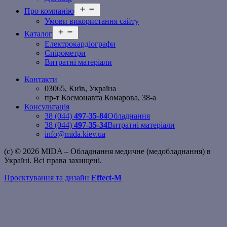
Відкрити
Про компанію
меню
Умови використання сайту
Відкрити
Каталог
меню
Електрокардіографи
Спірометри
Витратні матеріали
Контакти
03065, Київ, Україна
пр-т Космонавта Комарова, 38-а
Консультація
38 (044)
497-35-84
Обладнання
38 (044)
497-35-34
Витратні матеріали
info@mida.kiev.ua
(c) © 2026 MIDA – Обладнання медичне (медобладнання) в
Україні. Всі права захищені.
Проєктування та дизайн
Effect-M