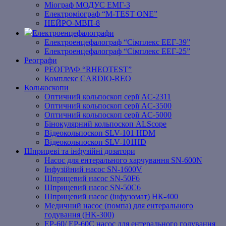
Міограф МОДУС ЕМГ-3
Електроміограф “M-TEST ONE”
НЕЙРО-МВП-8
Електроенцефалографи
Електроенцефалограф “Сімплекс ЕЕГ-39”
Електроенцефалограф “Сімплекс ЕЕГ-25”
Реографи
РЕОГРАФ “RHEOTEST”
Комплекс CARDIO-REO
Колькоскопи
Оптичний кольпоскоп серії AC-2311
Оптичний кольпоскоп серії AC-3500
Оптичний кольпоскоп серії AC-5000
Бінокулярний кольпоскоп ALScope
Відеокольпоскоп SLV-101 HDM
Відеокольпоскоп SLV-101HD
Шприцеві та інфузійні дозатори
Насос для ентерального харчування SN-600N
Інфузійний насос SN-1600V
Шприцевий насос SN-50F6
Шприцевий насос SN-50C6
Шприцевий насос (інфузомат) НК-400
Медичний насос (помпа) для ентерального
годування (HK-300)
EP-60/ EP-60C насос для ентерального годування