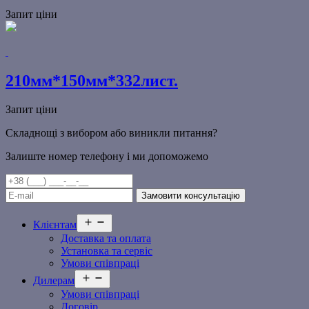
Запит ціни
210мм*150мм*332лист.
Запит ціни
Складнощі з вибором або виникли питання?
Залиште номер телефону і ми допоможемо
Відкрити
Клієнтам
меню
Доставка та оплата
Установка та сервіс
Умови співпраці
Відкрити
Дилерам
меню
Умови співпраці
Договір