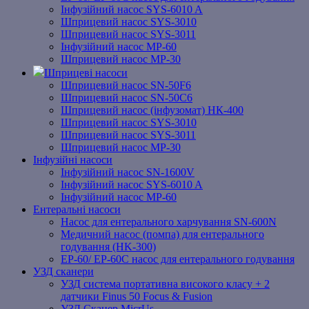
Інфузійний насос SYS-6010 A
Шприцевий насос SYS-3010
Шприцевий насос SYS-3011
Інфузійний насос MP-60
Шприцевий насос MP-30
Шприцеві насоси
Шприцевий насос SN-50F6
Шприцевий насос SN-50C6
Шприцевий насос (інфузомат) НК-400
Шприцевий насос SYS-3010
Шприцевий насос SYS-3011
Шприцевий насос MP-30
Інфузійні насоси
Інфузійний насос SN-1600V
Інфузійний насос SYS-6010 A
Інфузійний насос MP-60
Ентеральні насоси
Насос для ентерального харчування SN-600N
Медичний насос (помпа) для ентерального
годування (HK-300)
EP-60/ EP-60C насос для ентерального годування
УЗД сканери
УЗД система портативна високого класу + 2
датчики Finus 50 Focus & Fusion
УЗД Сканер MicrUs