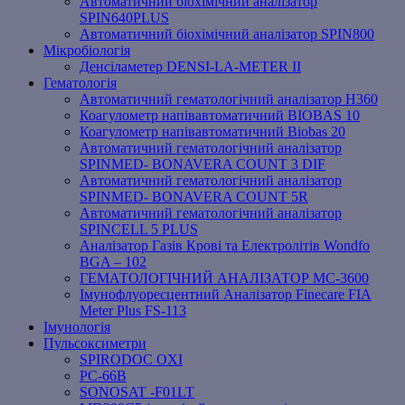
Автоматичний біохімічний аналізатор
SPIN640PLUS
Автоматичний біохімічний аналізатор SPIN800
Мікробіологія
Денсіламетер DENSI-LA-METER ІІ
Гематологія
Автоматичний гематологічний аналізатор Н360
Коагулометр напівавтоматичний BIOBAS 10
Коагулометр напівавтоматичний Biobas 20
Автоматичний гематологічний аналізатор
SPINMED- BONAVERA COUNT 3 DIF
Автоматичний гематологічний аналізатор
SPINMED- BONAVERA COUNT 5R
Автоматичний гематологічний аналізатор
SPINCELL 5 PLUS
Аналізатор Газів Крові та Електролітів Wondfo
BGA – 102
ГЕМАТОЛОГІЧНИЙ АНАЛІЗАТОР MC-3600
Імунофлуоресцентний Аналізатор Finecare FIA
Meter Plus FS-113
Імунологія
Пульсоксиметри
SPIRODOC OXI
PC-66B
SONOSAT -F01LT