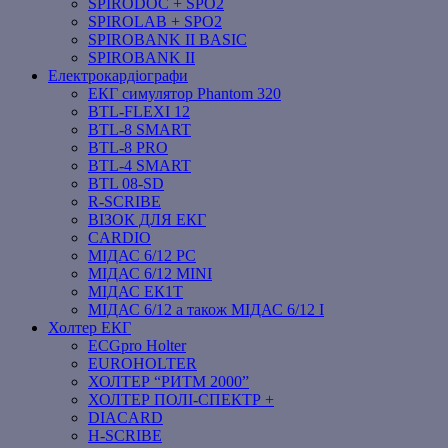
SPIRODOC + SPO2
SPIROLAB + SPO2
SPIROBANK II BASIC
SPIROBANK II
Електрокардіографи
ЕКГ симулятор Phantom 320
BTL-FLEXI 12
BTL-8 SMART
BTL-8 PRO
BTL-4 SMART
BTL 08-SD
R-SCRIBE
ВІЗОК ДЛЯ ЕКГ
CARDIO
МІДАС 6/12 PC
МІДАС 6/12 MINI
МІДАС ЕК1Т
МІДАС 6/12 а також МІДАС 6/12 І
Холтер ЕКГ
ECGpro Holter
EUROHOLTER
ХОЛТЕР “РИТМ 2000”
ХОЛТЕР ПОЛІ-СПЕКТР +
DIACARD
H-SCRIBE