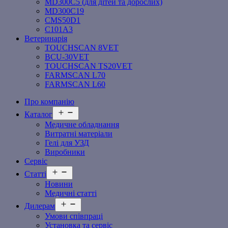
MD300C5 (для дітей та дорослих)
MD300C19
СMS50D1
С101A3
Ветеринарія
TOUCHSCAN 8VET
BCU-30VET
TOUCHSCAN TS20VET
FARMSCAN L70
FARMSCAN L60
Про компанію
Відкрити
Каталог
меню
Медичне обладнання
Витратні матеріали
Гелі для УЗД
Виробники
Сервіс
Відкрити
Статті
меню
Новини
Медичні статті
Відкрити
Дилерам
меню
Умови співпраці
Установка та сервіс