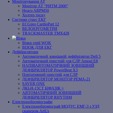
Моніторування АТ
Монітор АТ “РИТМ 2000”
Heaco ABPM50
Холтер тиску
Системи стрес ЕКГ
ECGpro CardioPart 12
ВЕЛОЕРГОМЕТРИ
TRACKMASTER TMX428
Візки
Візки серії WOK
ВІЗОК ДЛЯ ЕКГ
Дефібрилятори
Автоматичний зовнішній дефібрілятор Defi 5
Автоматичний пристрій для СЛР Amoul E8
НАПІВАВТОМАТИЧНИЙ ЗОВНІШНІЙ
ДЕФІБРИЛЯТОР PowerBeat X3
Портативний пристрій для СЛР
ДЕФІБРИЛЯТОР МОНІТОР РЕМА-21
SAVER ONE
ДКІ-Н-15СТ БІФАЗІК +
АВТОМАТИЧНИЙ ЗОВНІШНІЙ
ДЕФІБРИЛЯТОР RHYTHM
Електронейроміографи
Електронейроміограф МОДУС ЕМГ-3 з УЗД
сканером ArtUs