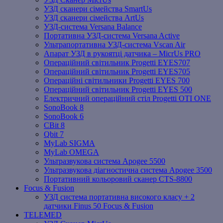
УЗД сканери сімейства SmartUs
УЗД сканери сімейства ArtUs
УЗД-система Versana Balance
Портативна УЗД-система Versana Active
Ультрапортативна УЗД-система Vscan Air
Апарат УЗД в рукоятці датчика – MicrUs PRO
Операційний світильник Progetti EYES707
Операційний світильник Progetti EYES705
Операційні світильники Progetti EYES 700
Операційний світильник Progetti EYES 500
Електричний операційний стіл Progetti OTI ONE
SonoBook 8
SonoBook 6
СBit 8
Qbit 7
MyLab SIGMA
MyLab OMEGA
Ультразвукова система Apogee 5500
Ультразвукова діагностична система Apogee 3500
Портативний кольоровий сканер CTS-8800
Focus & Fusion
УЗД система портативна високого класу + 2
датчики Finus 50 Focus & Fusion
TELEMED