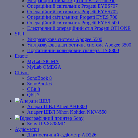
Ультрапортативна УЗД-система Vscan Air
Операційний світильник Progetti EYES707
Операційний світильник Progetti EYES705
Операційні світильники Progetti EYES 700
Операційний світильник Progetti EYES 500
Електричний операційний стіл Progetti OTI ONE
SIUI
Ультразвукова система Apogee 5500
Ультразвукова діагностична система Apogee 3500
Портативний кольоровий сканер CTS-8800
Esaote
MyLab SIGMA
MyLab OMEGA
Chison
SonoBook 8
SonoBook 6
СBit 8
Qbit 7
Апарати ШВЛ
Апарат ШВЛ Allied AHP300
Апарат ШВЛ Nihon Kohden NKV-550
Відеографічний принтер Sony
Sony UP-X898MD
Аудіометри
Діагностичний аудіометр AD226