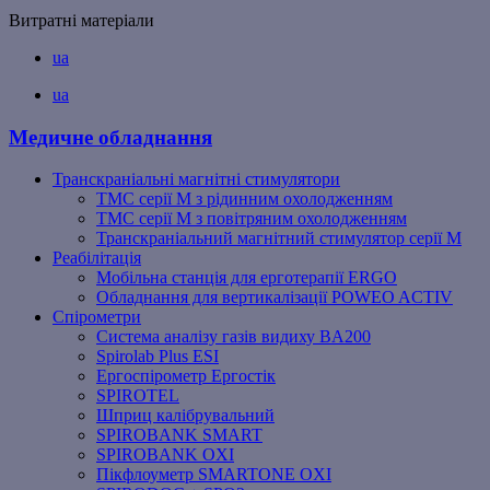
Витратні матеріали
ua
ua
Медичне обладнання
Транскраніальні магнітні стимулятори
ТМС серії M з рідинним охолодженням
ТМС серії M з повітряним охолодженням
Транскраніальний магнітний стимулятор серії M
Реабілітація
Мобільна станція для ерготерапії ERGO
Обладнання для вертикалізації POWEO ACTIV
Спірометри
Система аналізу газів видиху BA200
Spirolab Plus ESI
Ергоспірометр Ергостік
SPIROTEL
Шприц калібрувальний
SPIROBANK SMART
SPIROBANK OXI
Пікфлоуметр SMARTONE OXI