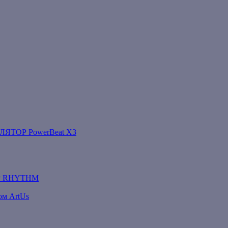
ТОР PowerBeat X3
Р RHYTHM
ом ArtUs