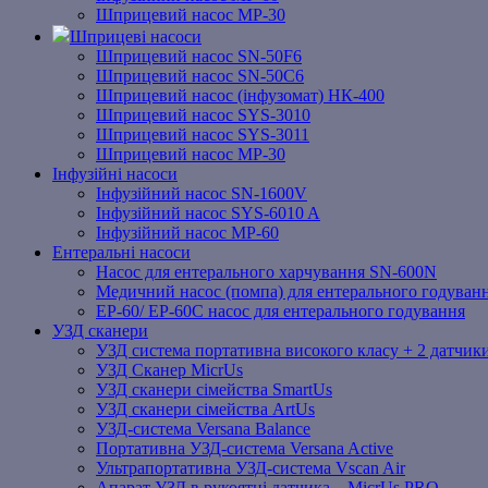
Шприцевий насос MP-30
Шприцеві насоси
Шприцевий насос SN-50F6
Шприцевий насос SN-50C6
Шприцевий насос (інфузомат) НК-400
Шприцевий насос SYS-3010
Шприцевий насос SYS-3011
Шприцевий насос MP-30
Інфузійні насоси
Інфузійний насос SN-1600V
Інфузійний насос SYS-6010 A
Інфузійний насос MP-60
Ентеральні насоси
Насос для ентерального харчування SN-600N
Медичний насос (помпа) для ентерального годуван
EP-60/ EP-60C насос для ентерального годування
УЗД сканери
УЗД система портативна високого класу + 2 датчики
УЗД Сканер MicrUs
УЗД сканери сімейства SmartUs
УЗД сканери сімейства ArtUs
УЗД-система Versana Balance
Портативна УЗД-система Versana Active
Ультрапортативна УЗД-система Vscan Air
Апарат УЗД в рукоятці датчика – MicrUs PRO