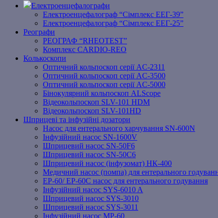
Електроенцефалографи
Електроенцефалограф “Сімплекс ЕЕГ-39”
Електроенцефалограф “Сімплекс ЕЕГ-25”
Реографи
РЕОГРАФ “RHEOTEST”
Комплекс CARDIO-REO
Колькоскопи
Оптичний кольпоскоп серії AC-2311
Оптичний кольпоскоп серії AC-3500
Оптичний кольпоскоп серії AC-5000
Бінокулярний кольпоскоп ALScope
Відеокольпоскоп SLV-101 HDM
Відеокольпоскоп SLV-101HD
Шприцеві та інфузійні дозатори
Насос для ентерального харчування SN-600N
Інфузійний насос SN-1600V
Шприцевий насос SN-50F6
Шприцевий насос SN-50C6
Шприцевий насос (інфузомат) НК-400
Медичний насос (помпа) для ентерального годуван
EP-60/ EP-60C насос для ентерального годування
Інфузійний насос SYS-6010 A
Шприцевий насос SYS-3010
Шприцевий насос SYS-3011
Інфузійний насос MP-60