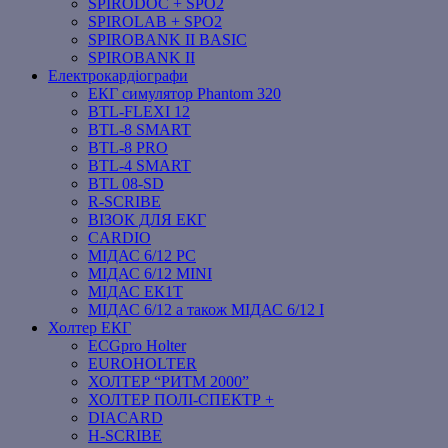
SPIRODOC + SPO2
SPIROLAB + SPO2
SPIROBANK II BASIC
SPIROBANK II
Електрокардіографи
ЕКГ симулятор Phantom 320
BTL-FLEXI 12
BTL-8 SMART
BTL-8 PRO
BTL-4 SMART
BTL 08-SD
R-SCRIBE
ВІЗОК ДЛЯ ЕКГ
CARDIO
МІДАС 6/12 PC
МІДАС 6/12 MINI
МІДАС ЕК1Т
МІДАС 6/12 а також МІДАС 6/12 І
Холтер ЕКГ
ECGpro Holter
EUROHOLTER
ХОЛТЕР “РИТМ 2000”
ХОЛТЕР ПОЛІ-СПЕКТР +
DIACARD
H-SCRIBE