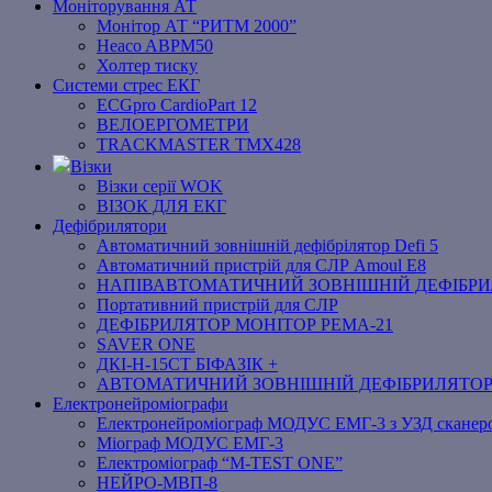
Моніторування АТ
Монітор АТ “РИТМ 2000”
Heaco ABPM50
Холтер тиску
Системи стрес ЕКГ
ECGpro CardioPart 12
ВЕЛОЕРГОМЕТРИ
TRACKMASTER TMX428
Візки
Візки серії WOK
ВІЗОК ДЛЯ ЕКГ
Дефібрилятори
Автоматичний зовнішній дефібрілятор Defi 5
Автоматичний пристрій для СЛР Amoul E8
НАПІВАВТОМАТИЧНИЙ ЗОВНІШНІЙ ДЕФІБРИЛЯ
Портативний пристрій для СЛР
ДЕФІБРИЛЯТОР МОНІТОР РЕМА-21
SAVER ONE
ДКІ-Н-15СТ БІФАЗІК +
АВТОМАТИЧНИЙ ЗОВНІШНІЙ ДЕФІБРИЛЯТО
Електронейроміографи
Електронейроміограф МОДУС ЕМГ-3 з УЗД сканер
Міограф МОДУС ЕМГ-3
Електроміограф “M-TEST ONE”
НЕЙРО-МВП-8