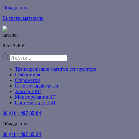
Обладнання
Витратні матеріали
каталог
КАТАЛОГ
Products
search
Транскраніальні магнітні стимулятори
Реабілітація
Спірометри
Електрокардіографи
Холтер ЕКГ
Моніторування АТ
Системи стрес ЕКГ
38 (044)
497-35-84
Обладнання
38 (044)
497-35-34