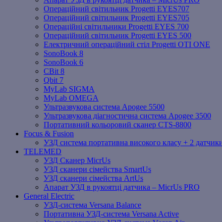
Операційний світильник Progetti EYES707
Операційний світильник Progetti EYES705
Операційні світильники Progetti EYES 700
Операційний світильник Progetti EYES 500
Електричний операційний стіл Progetti OTI ONE
SonoBook 8
SonoBook 6
СBit 8
Qbit 7
MyLab SIGMA
MyLab OMEGA
Ультразвукова система Apogee 5500
Ультразвукова діагностична система Apogee 3500
Портативний кольоровий сканер CTS-8800
Focus & Fusion
УЗД система портативна високого класу + 2 датчики
TELEMED
УЗД Сканер MicrUs
УЗД сканери сімейства SmartUs
УЗД сканери сімейства ArtUs
Апарат УЗД в рукоятці датчика – MicrUs PRO
General Electric
УЗД-система Versana Balance
Портативна УЗД-система Versana Active