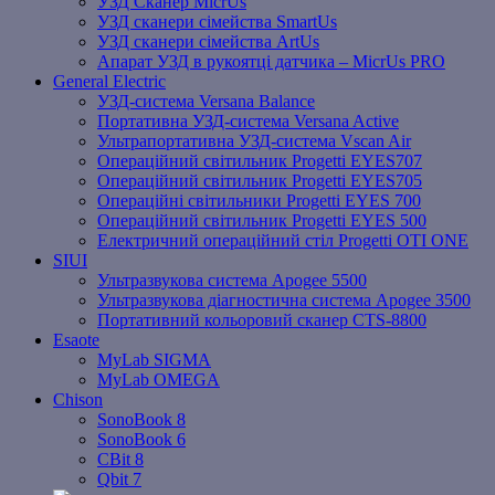
УЗД Сканер MicrUs
УЗД сканери сімейства SmartUs
УЗД сканери сімейства ArtUs
Апарат УЗД в рукоятці датчика – MicrUs PRO
General Electric
УЗД-система Versana Balance
Портативна УЗД-система Versana Active
Ультрапортативна УЗД-система Vscan Air
Операційний світильник Progetti EYES707
Операційний світильник Progetti EYES705
Операційні світильники Progetti EYES 700
Операційний світильник Progetti EYES 500
Електричний операційний стіл Progetti OTI ONE
SIUI
Ультразвукова система Apogee 5500
Ультразвукова діагностична система Apogee 3500
Портативний кольоровий сканер CTS-8800
Esaote
MyLab SIGMA
MyLab OMEGA
Chison
SonoBook 8
SonoBook 6
СBit 8
Qbit 7