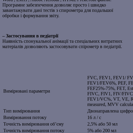
Програмне забезпечення дозволяє просто і швидко
завантажувати дані тестів з спирометра для подальшої
обробки і формування звіту.
– Застосування в педіатрії
Наявність спонукальної анімації та спеціальних витратних
матеріалів дозволяють застосовувати спірометр в педіатрії.
FVC, FEV1, FEV1/ F
FEV1/FEV6%, PEF, F
FEF25%-75%, FET, Estim
Вимірювані параметри
FIVC, FIV1, FIV/FIVC%
FEV1/VC%, VT, VE, Rf, t
measured, MVV calcula
Тип вимірювання
Двонаправлена цифро
Вимірювання потоку
16 л / с
Точність вимірювання об’єму
2,5% або 50 мл
Точність вимірювання потоку
5% або 200 мл