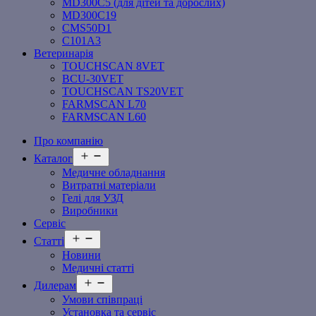
MD300C5 (для дітей та дорослих)
MD300C19
СMS50D1
С101A3
Ветеринарія
TOUCHSCAN 8VET
BCU-30VET
TOUCHSCAN TS20VET
FARMSCAN L70
FARMSCAN L60
Про компанію
Відкрити
Каталог
меню
Медичне обладнання
Витратні матеріали
Гелі для УЗД
Виробники
Сервіс
Відкрити
Статті
меню
Новини
Медичні статті
Відкрити
Дилерам
меню
Умови співпраці
Установка та сервіс