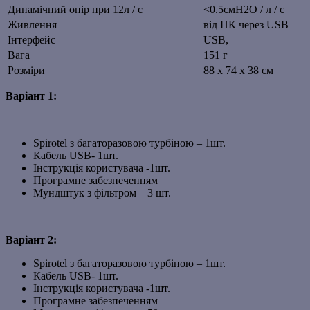
Динамічний опір при 12л / с
<0.5смН2О / л / с
Живлення
від ПК через USB
Інтерфейс
USB,
Вага
151 г
Розміри
88 х 74 х 38 см
Варіант 1:
Spirotel з багаторазовою турбіною – 1шт.
Кабель USB- 1шт.
Інструкція користувача -1шт.
Програмне забезпеченням
Мундштук з фільтром – 3 шт.
Варіант 2:
Spirotel з багаторазовою турбіною – 1шт.
Кабель USB- 1шт.
Інструкція користувача -1шт.
Програмне забезпеченням