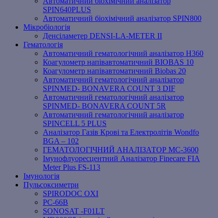
Автоматичний біохімічний аналізатор
SPIN640PLUS
Автоматичний біохімічний аналізатор SPIN800
Мікробіологія
Денсіламетер DENSI-LA-METER ІІ
Гематологія
Автоматичний гематологічний аналізатор Н360
Коагулометр напівавтоматичний BIOBAS 10
Коагулометр напівавтоматичний Biobas 20
Автоматичний гематологічний аналізатор
SPINMED- BONAVERA COUNT 3 DIF
Автоматичний гематологічний аналізатор
SPINMED- BONAVERA COUNT 5R
Автоматичний гематологічний аналізатор
SPINCELL 5 PLUS
Аналізатор Газів Крові та Електролітів Wondfo
BGA – 102
ГЕМАТОЛОГІЧНИЙ АНАЛІЗАТОР MC-3600
Імунофлуоресцентний Аналізатор Finecare FIA
Meter Plus FS-113
Імунологія
Пульсоксиметри
SPIRODOC OXI
PC-66B
SONOSAT -F01LT