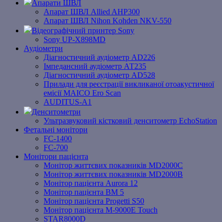
Апарати ШВЛ
Апарат ШВЛ Allied AHP300
Апарат ШВЛ Nihon Kohden NKV-550
Відеографічний принтер Sony
Sony UP-X898MD
Аудіометри
Діагностичний аудіометр AD226
Імпедансний аудіометр АТ235
Діагностичний аудіометр AD528
Прилади для реєстрації викликаної отоакустичної
емісії MAICO Ero Scan
AUDITUS-A1
Денситометри
Ультразвуковий кістковий денситометр EchoStation
Фетальні монітори
FC-1400
FC-700
Монітори пацієнта
Монітор життєвих показників MD2000С
Монітор життєвих показників MD2000В
Mонітоp пацієнта Aurora 12
Монітор пацієнта BM 5
Монітор пацієнта Progetti S50
Монітор пацієнта M-9000E Touch
STAR8000D