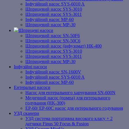
Інфузійний насос SYS-6010 A
Шприцевий насос SYS-3010
Шприцевий насос SYS-3011
Інфузійний насос MP-60
Шприцевий насос MP-30
Шприцеві насоси
Шприцевий насос SN-50F6
Шприцевий насос SN-50C6
Шприцевий насос (інфузомат) НК-400
Шприцевий насос SYS-3010
Шприцевий насос SYS-3011
Шприцевий насос MP-30
Інфузійні насоси
Інфузійний насос SN-1600V
Інфузійний насос SYS-6010 A
Інфузійний насос MP-60
Ентеральні насоси
Насос для ентерального харчування SN-600N
Медичний насос (помпа) для ентерального
годування (HK-300)
EP-60/ EP-60C насос для ентерального годування
УЗД сканери
УЗД система портативна високого класу + 2
датчики Finus 50 Focus & Fusion
УЗД Сканер MicrUs