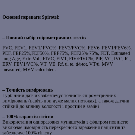
Основні переваги Spirotel:
– Повний набір спірометричних тестів
FVC, FEV1, FEV1/ FVC%, FEV3/FVC%, FEV6, FEV1/FEV6%,
PEF, FEF25%,FEF50%, FEF75%, FEF25%-75%, FET, Estimated
lung Age, Extr. Vol., FIVC, FIV1, FIV/FIVC%, PIF, VC, IVC, IC,
ERV, FEV1/VC%, VT, VE, Rf, ti, te, ti/t-tot, VT/ti, MVV
measured, MVV calculated.
– Точність вимірювань
Турбінний датчик забезпечує точність спірометричних
вимірювань (навіть при дуже малих потоках), а також датчик
стійкий до впливу вологості і простий в заміні
– 100% гарантія гігієни
Використання одноразових мундштуків з фільтром повністю
виключає ймовірність перехресного зараження пацієнтів та
забезпечує 100% гігієну