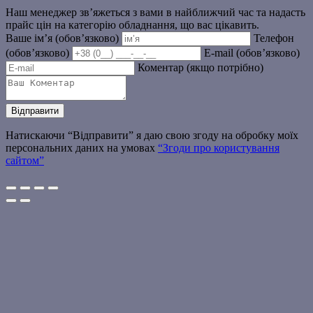
Наш менеджер зв’яжеться з вами в найближчий час та надасть
прайс цін на категорію обладнання, що вас цікавить.
Ваше ім’я (обов’язково)
Телефон
(обов’язково)
E-mail (обов’язково)
Коментар (якщо потрібно)
Натискаючи “Відправити” я даю свою згоду на обробку моїх
персональних даних на умовах
“Згоди про користування
сайтом”