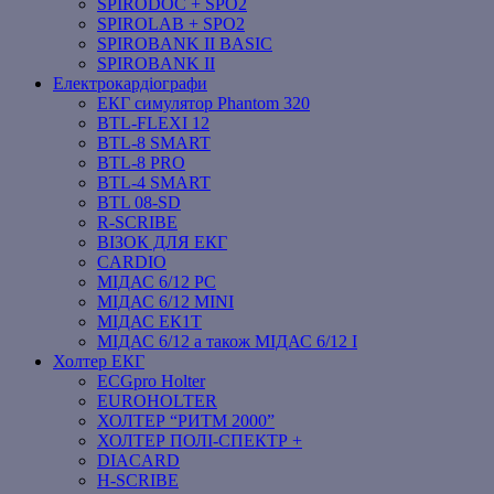
SPIRODOC + SPO2
SPIROLAB + SPO2
SPIROBANK II BASIC
SPIROBANK II
Електрокардіографи
ЕКГ симулятор Phantom 320
BTL-FLEXI 12
BTL-8 SMART
BTL-8 PRO
BTL-4 SMART
BTL 08-SD
R-SCRIBE
ВІЗОК ДЛЯ ЕКГ
CARDIO
МІДАС 6/12 PC
МІДАС 6/12 MINI
МІДАС ЕК1Т
МІДАС 6/12 а також МІДАС 6/12 І
Холтер ЕКГ
ECGpro Holter
EUROHOLTER
ХОЛТЕР “РИТМ 2000”
ХОЛТЕР ПОЛІ-СПЕКТР +
DIACARD
H-SCRIBE