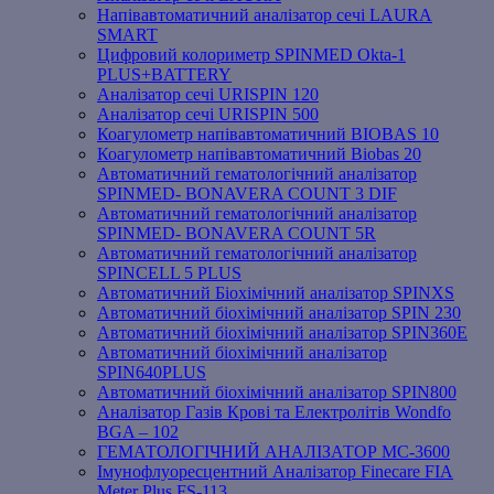
Напівавтоматичний аналізатор сечі LAURA
SMART
Цифровий колориметр SPINMED Okta-1
PLUS+BATTERY
Аналізатор сечі URISPIN 120
Аналізатор сечі URISPIN 500
Коагулометр напівавтоматичний BIOBAS 10
Коагулометр напівавтоматичний Biobas 20
Автоматичний гематологічний аналізатор
SPINMED- BONAVERA COUNT 3 DIF
Автоматичний гематологічний аналізатор
SPINMED- BONAVERA COUNT 5R
Автоматичний гематологічний аналізатор
SPINCELL 5 PLUS
Автоматичний Біохімічний аналізатор SPINXS
Автоматичний біохімічний аналізатор SPIN 230
Автоматичний біохімічний аналізатор SPIN360E
Автоматичний біохімічний аналізатор
SPIN640PLUS
Автоматичний біохімічний аналізатор SPIN800
Аналізатор Газів Крові та Електролітів Wondfo
BGA – 102
ГЕМАТОЛОГІЧНИЙ АНАЛІЗАТОР MC-3600
Імунофлуоресцентний Аналізатор Finecare FIA
Meter Plus FS-113