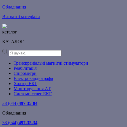
Обладнання
Витратні матеріали
каталог
КАТАЛОГ
Products
search
Транскраніальні магнітні стимулятори
Реабілітація
Спірометри
Електрокардіографи
Холтер ЕКГ
Моніторування АТ
Системи стрес ЕКГ
38 (044)
497-35-84
Обладнання
38 (044)
497-35-34