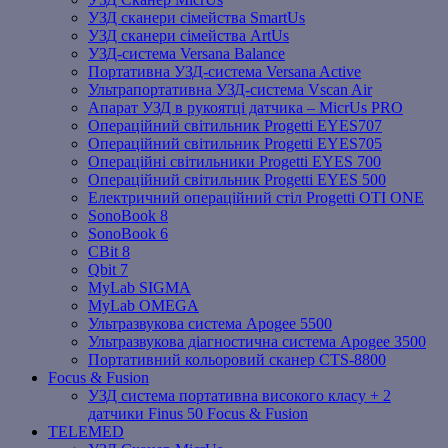
УЗД сканери сімейства SmartUs
УЗД сканери сімейства ArtUs
УЗД-система Versana Balance
Портативна УЗД-система Versana Active
Ультрапортативна УЗД-система Vscan Air
Апарат УЗД в рукоятці датчика – MicrUs PRO
Операційний світильник Progetti EYES707
Операційний світильник Progetti EYES705
Операційні світильники Progetti EYES 700
Операційний світильник Progetti EYES 500
Електричний операційний стіл Progetti OTI ONE
SonoBook 8
SonoBook 6
СBit 8
Qbit 7
MyLab SIGMA
MyLab OMEGA
Ультразвукова система Apogee 5500
Ультразвукова діагностична система Apogee 3500
Портативний кольоровий сканер CTS-8800
Focus & Fusion
УЗД система портативна високого класу + 2
датчики Finus 50 Focus & Fusion
TELEMED