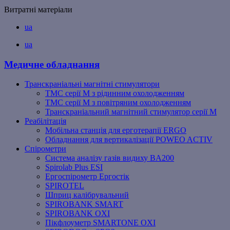
Витратні матеріали
ua
ua
Медичне обладнання
Транскраніальні магнітні стимулятори
ТМС серії M з рідинним охолодженням
ТМС серії M з повітряним охолодженням
Транскраніальний магнітний стимулятор серії M
Реабілітація
Мобільна станція для ерготерапії ERGO
Обладнання для вертикалізації POWEO ACTIV
Спірометри
Система аналізу газів видиху BA200
Spirolab Plus ESI
Ергоспірометр Ергостік
SPIROTEL
Шприц калібрувальний
SPIROBANK SMART
SPIROBANK OXI
Пікфлоуметр SMARTONE OXI