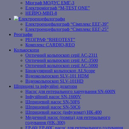
Міограф МОДУС ЕМГ-3
Електроміограф “M-TEST ONE”
НЕЙРО-МВП-8
Електроенцефалографи
Електроенцефалограф “Сімплекс ЕЕГ-39”
Електроенцефалограф “Сімплекс ЕЕГ-25”
Реографи
РЕОГРАФ “RHEOTEST”
Комплекс CARDIO-REO
Колькоскопи
Оптичний кольпоскоп серії AC-2311
Оптичний кольпоскоп серії AC-3500
Оптичний кольпоскоп серії AC-5000
Бінокулярний кольпоскоп ALScope
Відеокольпоскоп SLV-101 HDM
Відеокольпоскоп SLV-101HD
Шприцеві та інфузійні дозатори
Насос для ентерального харчування SN-600N
Інфузійний насос SN-1600V
Шприцевий насос SN-50F6
Шприцевий насос SN-50C6
Шприцевий насос (інфузомат) НК-400
Медичний насос (помпа) для ентерального
годування (HK-300)
EP-60/ EP-60C насос для ентерального годування