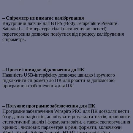
– Спірометр не вимагає калібрування
Внутрішній датчик для BTPS (Body Temperature Pressure
Saturated – Температура тіла і насичення вологості)
перетворення дозволяє позбутися від процесу калібрування
спірометра.
– Просте і швидке підключення до ПК
Наявність USB-інтерфейсу дозволяє швидко і зручного
підключити спірометр до ПК для роботи за допомогою
програмного забезпечення для ПК.
– Потужне програмне забезпечення для ПК
Програмне забезпечення Winspiro PRO для ПК дозволяє вести
базу даних пацієнтів, аналізувати результати тестів, проводити
статистичний аналіз і формувати звіти, а також експортування
кривих і числових параметрів в різні формати, включаючи
Word , Excel , Adobe Acrobat , HTML і текстові файли.