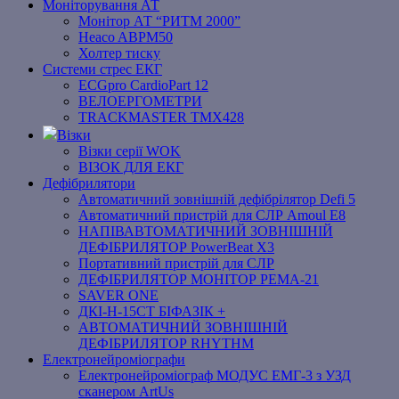
Моніторування АТ
Монітор АТ “РИТМ 2000”
Heaco ABPM50
Холтер тиску
Системи стрес ЕКГ
ECGpro CardioPart 12
ВЕЛОЕРГОМЕТРИ
TRACKMASTER TMX428
Візки
Візки серії WOK
ВІЗОК ДЛЯ ЕКГ
Дефібрилятори
Автоматичний зовнішній дефібрілятор Defi 5
Автоматичний пристрій для СЛР Amoul E8
НАПІВАВТОМАТИЧНИЙ ЗОВНІШНІЙ
ДЕФІБРИЛЯТОР PowerBeat X3
Портативний пристрій для СЛР
ДЕФІБРИЛЯТОР МОНІТОР РЕМА-21
SAVER ONE
ДКІ-Н-15СТ БІФАЗІК +
АВТОМАТИЧНИЙ ЗОВНІШНІЙ
ДЕФІБРИЛЯТОР RHYTHM
Електронейроміографи
Електронейроміограф МОДУС ЕМГ-3 з УЗД
сканером ArtUs