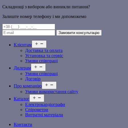
Складнощі з вибором або виникли питання?
Залиште номер телефону і ми допоможемо
Відкрити
Клієнтам
меню
Доставка та оплата
Установка та сервіс
Умови співпраці
Відкрити
Дилерам
меню
Умови співпраці
Договір
Відкрити
Про компанію
меню
Умови використання сайту
Відкрити
Каталог
меню
Електрокардіографи
Спірометри
Витратні матеріали
Контакти