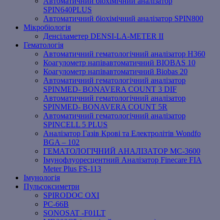
Автоматичний біохімічний аналізатор
SPIN640PLUS
Автоматичний біохімічний аналізатор SPIN800
Мікробіологія
Денсіламетер DENSI-LA-METER ІІ
Гематологія
Автоматичний гематологічний аналізатор Н360
Коагулометр напівавтоматичний BIOBAS 10
Коагулометр напівавтоматичний Biobas 20
Автоматичний гематологічний аналізатор
SPINMED- BONAVERA COUNT 3 DIF
Автоматичний гематологічний аналізатор
SPINMED- BONAVERA COUNT 5R
Автоматичний гематологічний аналізатор
SPINCELL 5 PLUS
Аналізатор Газів Крові та Електролітів Wondfo
BGA – 102
ГЕМАТОЛОГІЧНИЙ АНАЛІЗАТОР MC-3600
Імунофлуоресцентний Аналізатор Finecare FIA
Meter Plus FS-113
Імунологія
Пульсоксиметри
SPIRODOC OXI
PC-66B
SONOSAT -F01LT