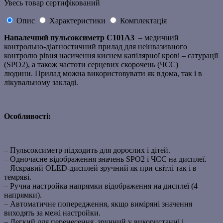
Увесь товар сертифікований
Опис
Характеристики
Комплектація
Напалечний пульсоксиметр С101A3
– медичний
контрольно-діагностичний прилад для неінвазивного
контролю рівня насичення киснем капілярної крові – сатурації
(SPO2), а також частоти серцевих скорочень (ЧСС)
людини. Прилад можна використовувати як вдома, так і в
лікувальному закладі.
Особливості:
– Пульсоксиметр підходить для дорослих і дітей.
– Одночасне відображення значень SPO2 і ЧСС на дисплеї.
– Яскравий OLED-дисплей зручний як при світлі так і в
темряві.
– Ручна настройка напрямки відображення на дисплеї (4
напрямки).
– Автоматичне попередження, якщо виміряні значення
виходять за межі настройки.
– Легкий для перенесення, зручний у використанні і