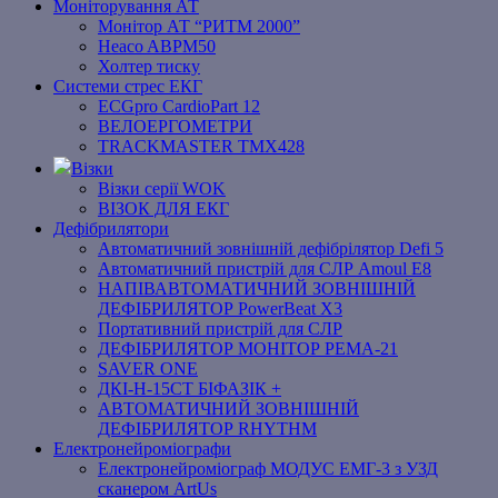
Моніторування АТ
Монітор АТ “РИТМ 2000”
Heaco ABPM50
Холтер тиску
Системи стрес ЕКГ
ECGpro CardioPart 12
ВЕЛОЕРГОМЕТРИ
TRACKMASTER TMX428
Візки
Візки серії WOK
ВІЗОК ДЛЯ ЕКГ
Дефібрилятори
Автоматичний зовнішній дефібрілятор Defi 5
Автоматичний пристрій для СЛР Amoul E8
НАПІВАВТОМАТИЧНИЙ ЗОВНІШНІЙ
ДЕФІБРИЛЯТОР PowerBeat X3
Портативний пристрій для СЛР
ДЕФІБРИЛЯТОР МОНІТОР РЕМА-21
SAVER ONE
ДКІ-Н-15СТ БІФАЗІК +
АВТОМАТИЧНИЙ ЗОВНІШНІЙ
ДЕФІБРИЛЯТОР RHYTHM
Електронейроміографи
Електронейроміограф МОДУС ЕМГ-3 з УЗД
сканером ArtUs