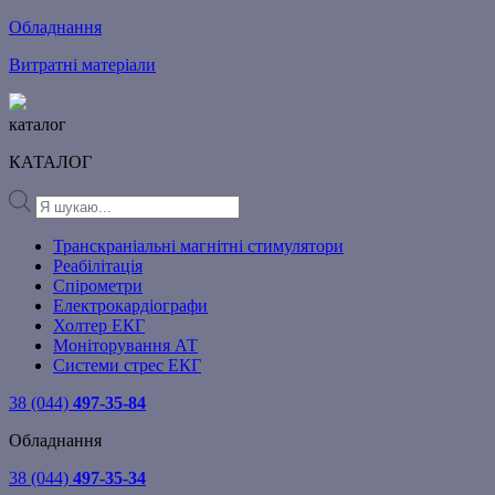
Обладнання
Витратні матеріали
каталог
КАТАЛОГ
Products
search
Транскраніальні магнітні стимулятори
Реабілітація
Спірометри
Електрокардіографи
Холтер ЕКГ
Моніторування АТ
Системи стрес ЕКГ
38 (044)
497-35-84
Обладнання
38 (044)
497-35-34