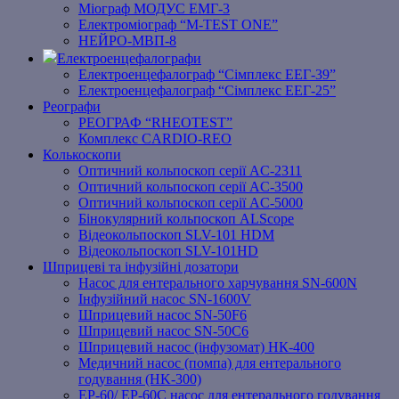
Міограф МОДУС ЕМГ-3
Електроміограф “M-TEST ONE”
НЕЙРО-МВП-8
Електроенцефалографи
Електроенцефалограф “Сімплекс ЕЕГ-39”
Електроенцефалограф “Сімплекс ЕЕГ-25”
Реографи
РЕОГРАФ “RHEOTEST”
Комплекс CARDIO-REO
Колькоскопи
Оптичний кольпоскоп серії AC-2311
Оптичний кольпоскоп серії AC-3500
Оптичний кольпоскоп серії AC-5000
Бінокулярний кольпоскоп ALScope
Відеокольпоскоп SLV-101 HDM
Відеокольпоскоп SLV-101HD
Шприцеві та інфузійні дозатори
Насос для ентерального харчування SN-600N
Інфузійний насос SN-1600V
Шприцевий насос SN-50F6
Шприцевий насос SN-50C6
Шприцевий насос (інфузомат) НК-400
Медичний насос (помпа) для ентерального
годування (HK-300)
EP-60/ EP-60C насос для ентерального годування