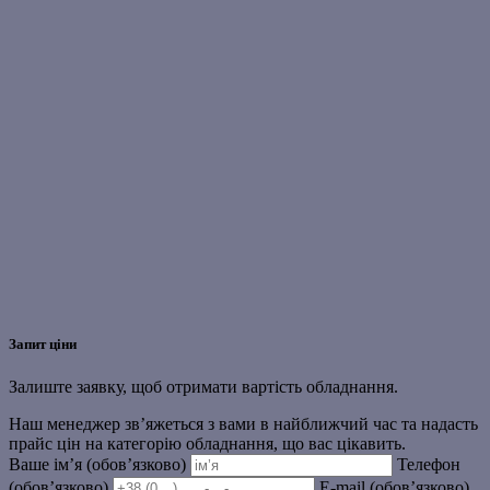
Запит ціни
Залиште заявку, щоб отримати вартість обладнання.
Наш менеджер зв’яжеться з вами в найближчий час та надасть
прайс цін на категорію обладнання, що вас цікавить.
Ваше ім’я (обов’язково)
Телефон
(обов’язково)
E-mail (обов’язково)