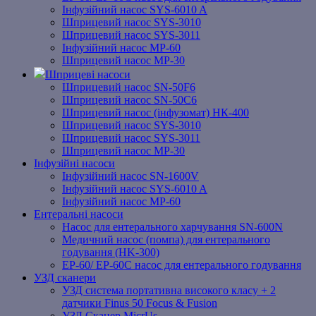
Інфузійний насос SYS-6010 A
Шприцевий насос SYS-3010
Шприцевий насос SYS-3011
Інфузійний насос MP-60
Шприцевий насос MP-30
Шприцеві насоси
Шприцевий насос SN-50F6
Шприцевий насос SN-50C6
Шприцевий насос (інфузомат) НК-400
Шприцевий насос SYS-3010
Шприцевий насос SYS-3011
Шприцевий насос MP-30
Інфузійні насоси
Інфузійний насос SN-1600V
Інфузійний насос SYS-6010 A
Інфузійний насос MP-60
Ентеральні насоси
Насос для ентерального харчування SN-600N
Медичний насос (помпа) для ентерального
годування (HK-300)
EP-60/ EP-60C насос для ентерального годування
УЗД сканери
УЗД система портативна високого класу + 2
датчики Finus 50 Focus & Fusion
УЗД Сканер MicrUs