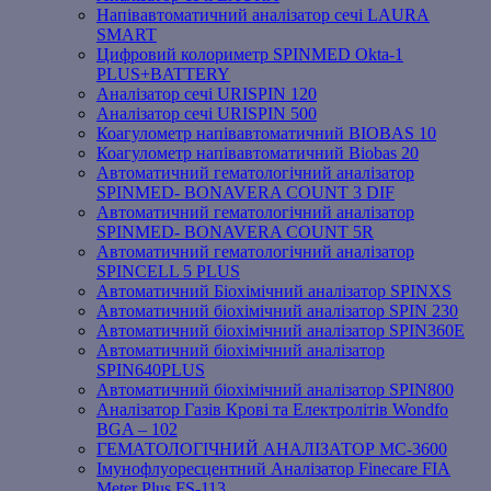
Напівавтоматичний аналізатор сечі LAURA
SMART
Цифровий колориметр SPINMED Okta-1
PLUS+BATTERY
Аналізатор сечі URISPIN 120
Аналізатор сечі URISPIN 500
Коагулометр напівавтоматичний BIOBAS 10
Коагулометр напівавтоматичний Biobas 20
Автоматичний гематологічний аналізатор
SPINMED- BONAVERA COUNT 3 DIF
Автоматичний гематологічний аналізатор
SPINMED- BONAVERA COUNT 5R
Автоматичний гематологічний аналізатор
SPINCELL 5 PLUS
Автоматичний Біохімічний аналізатор SPINXS
Автоматичний біохімічний аналізатор SPIN 230
Автоматичний біохімічний аналізатор SPIN360E
Автоматичний біохімічний аналізатор
SPIN640PLUS
Автоматичний біохімічний аналізатор SPIN800
Аналізатор Газів Крові та Електролітів Wondfo
BGA – 102
ГЕМАТОЛОГІЧНИЙ АНАЛІЗАТОР MC-3600
Імунофлуоресцентний Аналізатор Finecare FIA
Meter Plus FS-113