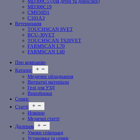
MD300C5 (для дітей та дорослих)
MD300C19
СMS50D1
С101A3
Ветеринарія
TOUCHSCAN 8VET
BCU-30VET
TOUCHSCAN TS20VET
FARMSCAN L70
FARMSCAN L60
Про компанію
Відкрити
Каталог
меню
Медичне обладнання
Витратні матеріали
Гелі для УЗД
Виробники
Сервіс
Відкрити
Статті
меню
Новини
Медичні статті
Відкрити
Дилерам
меню
Умови співпраці
Установка та сервіс