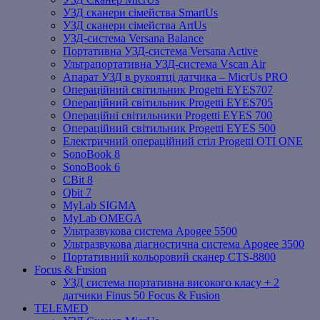
УЗД сканери сімейства SmartUs
УЗД сканери сімейства ArtUs
УЗД-система Versana Balance
Портативна УЗД-система Versana Active
Ультрапортативна УЗД-система Vscan Air
Апарат УЗД в рукоятці датчика – MicrUs PRO
Операційний світильник Progetti EYES707
Операційний світильник Progetti EYES705
Операційні світильники Progetti EYES 700
Операційний світильник Progetti EYES 500
Електричний операційний стіл Progetti OTI ONE
SonoBook 8
SonoBook 6
СBit 8
Qbit 7
MyLab SIGMA
MyLab OMEGA
Ультразвукова система Apogee 5500
Ультразвукова діагностична система Apogee 3500
Портативний кольоровий сканер CTS-8800
Focus & Fusion
УЗД система портативна високого класу + 2
датчики Finus 50 Focus & Fusion
TELEMED