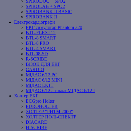
SPIRODOC + SPO2
SPIROLAB + SPO2
SPIROBANK II BASIC
SPIROBANK II
Електрокардіографи
ЕКГ симулятор Phantom 320
BTL-FLEXI 12
BTL-8 SMART
BTL-8 PRO
BTL-4 SMART
BTL 08-SD
R-SCRIBE
ВІЗОК ДЛЯ ЕКГ
CARDIO
МІДАС 6/12 PC
МІДАС 6/12 MINI
МІДАС ЕК1Т
МІДАС 6/12 а також МІДАС 6/12 І
Холтер ЕКГ
ECGpro Holter
EUROHOLTER
ХОЛТЕР “РИТМ 2000”
ХОЛТЕР ПОЛІ-СПЕКТР +
DIACARD
H-SCRIBE