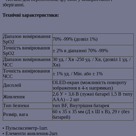
зберіганні.
Технічні характеристики:
Діапазон вимірювання
70% -99% (дозвіл 1%)
SpO2
Точність вимірювання
± 2% в діапазоні 70% -99%
SpO2
Діапазон вимірювання
30 уд. / Хв -250 уд. / Хв, (дозвіл 1 уд. /
ЧСС
Хв)
Точність вимірювання
± 1% уд. / Мін. або ± 1%
ЧСС
OLED-екран (можливість повороту
Дисплей
зображення в 4-х напрямках)
2,6 У ÷ 3,6 В (лужні батареї 1,5 В типу
Живлення
AAA) – 2 шт
Тип безпеки
тип BF, Внутрішня батарея
60 x 35 x 35 мм (Д x Ш x В), 29 г (без
Розмір, вага
батарей)
• Пульсоксиметр-1шт.
• Елементи живлення-2шт.