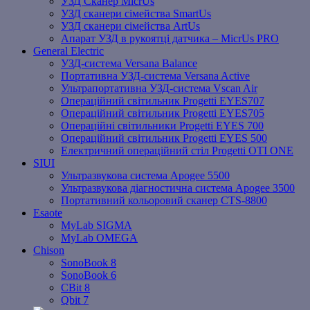
УЗД Сканер MicrUs
УЗД сканери сімейства SmartUs
УЗД сканери сімейства ArtUs
Апарат УЗД в рукоятці датчика – MicrUs PRO
General Electric
УЗД-система Versana Balance
Портативна УЗД-система Versana Active
Ультрапортативна УЗД-система Vscan Air
Операційний світильник Progetti EYES707
Операційний світильник Progetti EYES705
Операційні світильники Progetti EYES 700
Операційний світильник Progetti EYES 500
Електричний операційний стіл Progetti OTI ONE
SIUI
Ультразвукова система Apogee 5500
Ультразвукова діагностична система Apogee 3500
Портативний кольоровий сканер CTS-8800
Esaote
MyLab SIGMA
MyLab OMEGA
Chison
SonoBook 8
SonoBook 6
СBit 8
Qbit 7