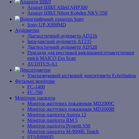
Апарати ШВЛ
Апарат ШВЛ Allied AHP300
Апарат ШВЛ Nihon Kohden NKV-550
Відеографічний принтер Sony
Sony UP-X898MD
Аудіометри
Діагностичний аудіометр AD226
Імпедансний аудіометр АТ235
Діагностичний аудіометр AD528
Прилади для реєстрації викликаної отоакустичної
емісії MAICO Ero Scan
AUDITUS-A1
Денситометри
Ультразвуковий кістковий денситометр EchoStation
Фетальні монітори
FC-1400
FC-700
Монітори пацієнта
Монітор життєвих показників MD2000С
Монітор життєвих показників MD2000В
Mонітоp пацієнта Aurora 12
Монітор пацієнта BM 5
Монітор пацієнта Progetti S50
Монітор пацієнта M-9000E Touch
STAR8000D