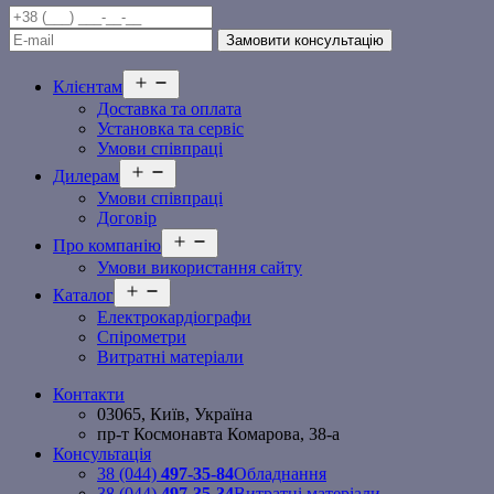
Відкрити
Клієнтам
меню
Доставка та оплата
Установка та сервіс
Умови співпраці
Відкрити
Дилерам
меню
Умови співпраці
Договір
Відкрити
Про компанію
меню
Умови використання сайту
Відкрити
Каталог
меню
Електрокардіографи
Спірометри
Витратні матеріали
Контакти
03065, Київ, Україна
пр-т Космонавта Комарова, 38-а
Консультація
38 (044)
497-35-84
Обладнання
38 (044)
497-35-34
Витратні матеріали