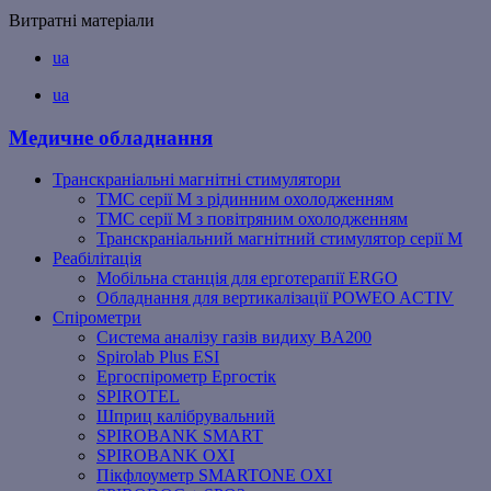
Витратні матеріали
ua
ua
Медичне обладнання
Транскраніальні магнітні стимулятори
ТМС серії M з рідинним охолодженням
ТМС серії M з повітряним охолодженням
Транскраніальний магнітний стимулятор серії M
Реабілітація
Мобільна станція для ерготерапії ERGO
Обладнання для вертикалізації POWEO ACTIV
Спірометри
Система аналізу газів видиху BA200
Spirolab Plus ESI
Ергоспірометр Ергостік
SPIROTEL
Шприц калібрувальний
SPIROBANK SMART
SPIROBANK OXI
Пікфлоуметр SMARTONE OXI