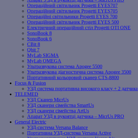
Операційний світильник Progetti EYES707
Операційний світильник Progetti EYES705
Операційні світильники Progetti EYES 700
Операційний світильник Progetti EYES 500
Електричний операційний стіл Progetti OTI ONE
SonoBook 8
SonoBook 6
СBit 8
Qbit 7
MyLab SIGMA
MyLab OMEGA
Ультразвукова система Apogee 5500
Ультразвукова діагностична система Apogee 3500
Портативний кольоровий сканер CTS-8800
Focus & Fusion
УЗД система портативна високого класу + 2 датчики
TELEMED
УЗД Сканер MicrUs
УЗД сканери сімейства SmartUs
УЗД сканери сімейства ArtUs
Апарат УЗД в рукоятці датчика – MicrUs PRO
General Electric
УЗД-система Versana Balance
Портативна УЗД-система Versana Active