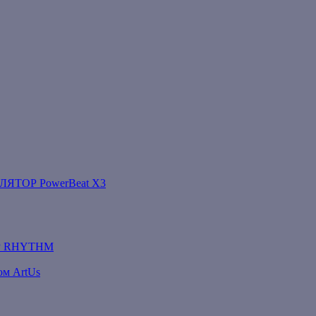
ТОР PowerBeat X3
Р RHYTHM
ом ArtUs