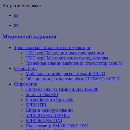
Витратні матеріали
ua
ua
Медичне обладнання
Транскраніальні магнітні стимулятори
ТМС серії M з рідинним охолодженням
ТМС серії M з повітряним охолодженням
Транскраніальний магнітний стимулятор серії M
Реабілітація
Мобільна станція для ерготерапії ERGO
Обладнання для вертикалізації POWEO ACTIV
Спірометри
Система аналізу газів видиху BA200
Spirolab Plus ESI
Ергоспірометр Ергостік
SPIROTEL
Шприц калібрувальний
SPIROBANK SMART
SPIROBANK OXI
Пікфлоуметр SMARTONE OXI