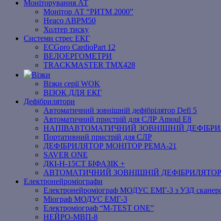
Моніторування АТ
Монітор АТ “РИТМ 2000”
Heaco ABPM50
Холтер тиску
Системи стрес ЕКГ
ECGpro CardioPart 12
ВЕЛОЕРГОМЕТРИ
TRACKMASTER TMX428
Візки
Візки серії WOK
ВІЗОК ДЛЯ ЕКГ
Дефібрилятори
Автоматичний зовнішній дефібрілятор Defi 5
Автоматичний пристрій для СЛР Amoul E8
НАПІВАВТОМАТИЧНИЙ ЗОВНІШНІЙ ДЕФІБРИЛЯ
Портативний пристрій для СЛР
ДЕФІБРИЛЯТОР МОНІТОР РЕМА-21
SAVER ONE
ДКІ-Н-15СТ БІФАЗІК +
АВТОМАТИЧНИЙ ЗОВНІШНІЙ ДЕФІБРИЛЯТО
Електронейроміографи
Електронейроміограф МОДУС ЕМГ-3 з УЗД сканер
Міограф МОДУС ЕМГ-3
Електроміограф “M-TEST ONE”
НЕЙРО-МВП-8