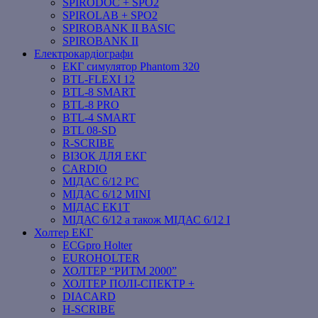
SPIRODOC + SPO2
SPIROLAB + SPO2
SPIROBANK II BASIC
SPIROBANK II
Електрокардіографи
ЕКГ симулятор Phantom 320
BTL-FLEXI 12
BTL-8 SMART
BTL-8 PRO
BTL-4 SMART
BTL 08-SD
R-SCRIBE
ВІЗОК ДЛЯ ЕКГ
CARDIO
МІДАС 6/12 PC
МІДАС 6/12 MINI
МІДАС ЕК1Т
МІДАС 6/12 а також МІДАС 6/12 І
Холтер ЕКГ
ECGpro Holter
EUROHOLTER
ХОЛТЕР “РИТМ 2000”
ХОЛТЕР ПОЛІ-СПЕКТР +
DIACARD
H-SCRIBE