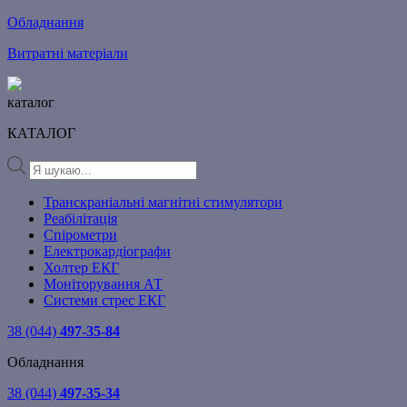
Обладнання
Витратні матеріали
каталог
КАТАЛОГ
Products
search
Транскраніальні магнітні стимулятори
Реабілітація
Спірометри
Електрокардіографи
Холтер ЕКГ
Моніторування АТ
Системи стрес ЕКГ
38 (044)
497-35-84
Обладнання
38 (044)
497-35-34