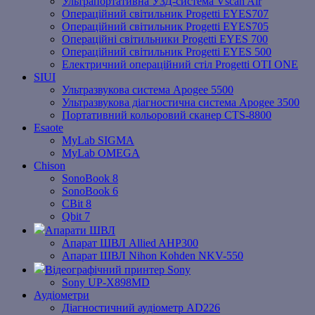
Ультрапортативна УЗД-система Vscan Air
Операційний світильник Progetti EYES707
Операційний світильник Progetti EYES705
Операційні світильники Progetti EYES 700
Операційний світильник Progetti EYES 500
Електричний операційний стіл Progetti OTI ONE
SIUI
Ультразвукова система Apogee 5500
Ультразвукова діагностична система Apogee 3500
Портативний кольоровий сканер CTS-8800
Esaote
MyLab SIGMA
MyLab OMEGA
Chison
SonoBook 8
SonoBook 6
СBit 8
Qbit 7
Апарати ШВЛ
Апарат ШВЛ Allied AHP300
Апарат ШВЛ Nihon Kohden NKV-550
Відеографічний принтер Sony
Sony UP-X898MD
Аудіометри
Діагностичний аудіометр AD226