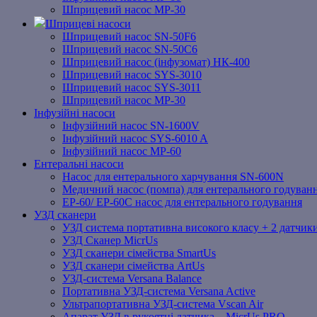
Шприцевий насос MP-30
Шприцеві насоси
Шприцевий насос SN-50F6
Шприцевий насос SN-50C6
Шприцевий насос (інфузомат) НК-400
Шприцевий насос SYS-3010
Шприцевий насос SYS-3011
Шприцевий насос MP-30
Інфузійні насоси
Інфузійний насос SN-1600V
Інфузійний насос SYS-6010 A
Інфузійний насос MP-60
Ентеральні насоси
Насос для ентерального харчування SN-600N
Медичний насос (помпа) для ентерального годуван
EP-60/ EP-60C насос для ентерального годування
УЗД сканери
УЗД система портативна високого класу + 2 датчики
УЗД Сканер MicrUs
УЗД сканери сімейства SmartUs
УЗД сканери сімейства ArtUs
УЗД-система Versana Balance
Портативна УЗД-система Versana Active
Ультрапортативна УЗД-система Vscan Air
Апарат УЗД в рукоятці датчика – MicrUs PRO