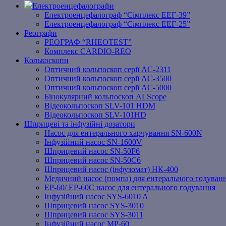
Електроенцефалографи
Електроенцефалограф “Сімплекс ЕЕГ-39”
Електроенцефалограф “Сімплекс ЕЕГ-25”
Реографи
РЕОГРАФ “RHEOTEST”
Комплекс CARDIO-REO
Колькоскопи
Оптичний кольпоскоп серії AC-2311
Оптичний кольпоскоп серії AC-3500
Оптичний кольпоскоп серії AC-5000
Бінокулярний кольпоскоп ALScope
Відеокольпоскоп SLV-101 HDM
Відеокольпоскоп SLV-101HD
Шприцеві та інфузійні дозатори
Насос для ентерального харчування SN-600N
Інфузійний насос SN-1600V
Шприцевий насос SN-50F6
Шприцевий насос SN-50C6
Шприцевий насос (інфузомат) НК-400
Медичний насос (помпа) для ентерального годуван
EP-60/ EP-60C насос для ентерального годування
Інфузійний насос SYS-6010 A
Шприцевий насос SYS-3010
Шприцевий насос SYS-3011
Інфузійний насос MP-60