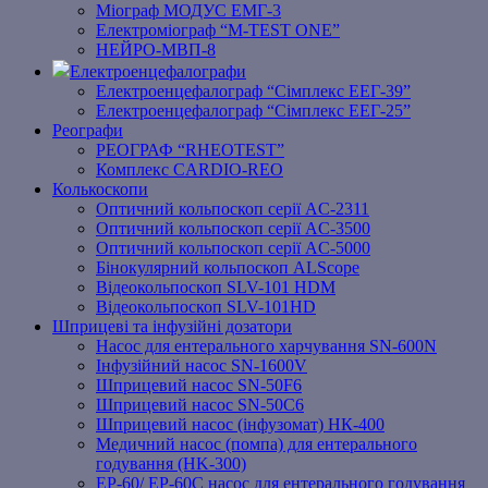
Міограф МОДУС ЕМГ-3
Електроміограф “M-TEST ONE”
НЕЙРО-МВП-8
Електроенцефалографи
Електроенцефалограф “Сімплекс ЕЕГ-39”
Електроенцефалограф “Сімплекс ЕЕГ-25”
Реографи
РЕОГРАФ “RHEOTEST”
Комплекс CARDIO-REO
Колькоскопи
Оптичний кольпоскоп серії AC-2311
Оптичний кольпоскоп серії AC-3500
Оптичний кольпоскоп серії AC-5000
Бінокулярний кольпоскоп ALScope
Відеокольпоскоп SLV-101 HDM
Відеокольпоскоп SLV-101HD
Шприцеві та інфузійні дозатори
Насос для ентерального харчування SN-600N
Інфузійний насос SN-1600V
Шприцевий насос SN-50F6
Шприцевий насос SN-50C6
Шприцевий насос (інфузомат) НК-400
Медичний насос (помпа) для ентерального
годування (HK-300)
EP-60/ EP-60C насос для ентерального годування