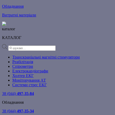
Обладнання
Витратні матеріали
каталог
КАТАЛОГ
Products
search
Транскраніальні магнітні стимулятори
Реабілітація
Спірометри
Електрокардіографи
Холтер ЕКГ
Моніторування АТ
Системи стрес ЕКГ
38 (044)
497-35-84
Обладнання
38 (044)
497-35-34