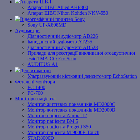
Апарати ШВЛ
Апарат ШВЛ Allied AHP300
Апарат ШВЛ Nihon Kohden NKV-550
Відеографічний принтер Sony
Sony UP-X898MD
Аудіометри
Діагностичний аудіометр AD226
Імпедансний аудіометр АТ235
Діагностичний аудіометр AD528
Прилади для реєстрації викликаної отоакустичної
емісії MAICO Ero Scan
AUDITUS-A1
Денситометри
Ультразвуковий кістковий денситометр EchoStation
Фетальні монітори
FC-1400
FC-700
Монітори пацієнта
Монітор життєвих показників MD2000С
Монітор життєвих показників MD2000В
Mонітоp пацієнта Aurora 12
Монітор пацієнта BM 5
Монітор пацієнта Progetti S50
Монітор пацієнта M-9000E Touch
STAR8000D