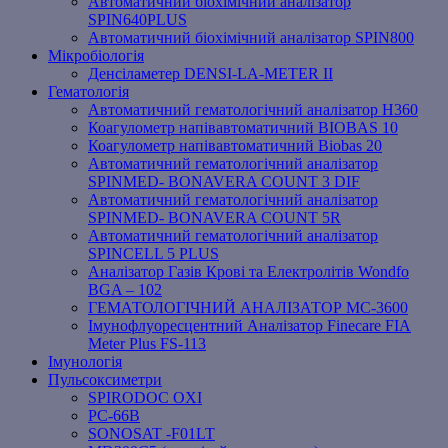
Автоматичний біохімічний аналізатор
SPIN640PLUS
Автоматичний біохімічний аналізатор SPIN800
Мікробіологія
Денсіламетер DENSI-LA-METER ІІ
Гематологія
Автоматичний гематологічний аналізатор Н360
Коагулометр напівавтоматичний BIOBAS 10
Коагулометр напівавтоматичний Biobas 20
Автоматичний гематологічний аналізатор
SPINMED- BONAVERA COUNT 3 DIF
Автоматичний гематологічний аналізатор
SPINMED- BONAVERA COUNT 5R
Автоматичний гематологічний аналізатор
SPINCELL 5 PLUS
Аналізатор Газів Крові та Електролітів Wondfo
BGA – 102
ГЕМАТОЛОГІЧНИЙ АНАЛІЗАТОР MC-3600
Імунофлуоресцентний Аналізатор Finecare FIA
Meter Plus FS-113
Імунологія
Пульсоксиметри
SPIRODOC OXI
PC-66B
SONOSAT -F01LT