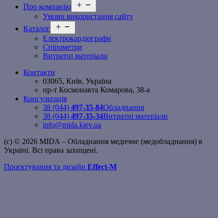
Відкрити
Про компанію
меню
Умови використання сайту
Відкрити
Каталог
меню
Електрокардіографи
Спірометри
Витратні матеріали
Контакти
03065, Київ, Україна
пр-т Космонавта Комарова, 38-а
Консультація
38 (044)
497-35-84
Обладнання
38 (044)
497-35-34
Витратні матеріали
info@mida.kiev.ua
(c) © 2026 MIDA – Обладнання медичне (медобладнання) в
Україні. Всі права захищені.
Проєктування та дизайн
Effect-M