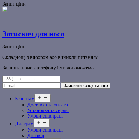
Запит ціни
Затискач для носа
Запит ціни
Складнощі з вибором або виникли питання?
Залиште номер телефону і ми допоможемо
Відкрити
Клієнтам
меню
Доставка та оплата
Установка та сервіс
Умови співпраці
Відкрити
Дилерам
меню
Умови співпраці
Договір