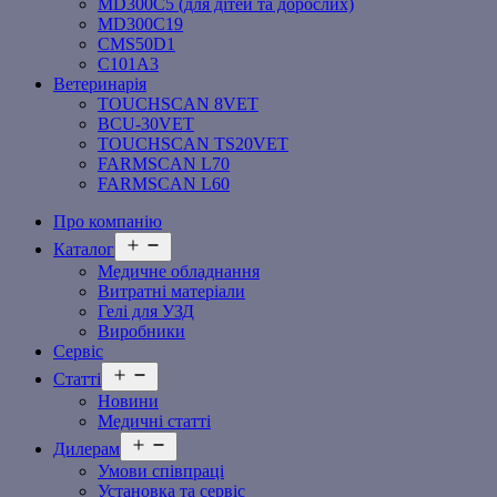
MD300C5 (для дітей та дорослих)
MD300C19
СMS50D1
С101A3
Ветеринарія
TOUCHSCAN 8VET
BCU-30VET
TOUCHSCAN TS20VET
FARMSCAN L70
FARMSCAN L60
Про компанію
Відкрити
Каталог
меню
Медичне обладнання
Витратні матеріали
Гелі для УЗД
Виробники
Сервіс
Відкрити
Статті
меню
Новини
Медичні статті
Відкрити
Дилерам
меню
Умови співпраці
Установка та сервіс