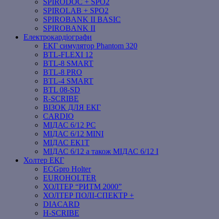
SPIRODOC + SPO2
SPIROLAB + SPO2
SPIROBANK II BASIC
SPIROBANK II
Електрокардіографи
ЕКГ симулятор Phantom 320
BTL-FLEXI 12
BTL-8 SMART
BTL-8 PRO
BTL-4 SMART
BTL 08-SD
R-SCRIBE
ВІЗОК ДЛЯ ЕКГ
CARDIO
МІДАС 6/12 PC
МІДАС 6/12 MINI
МІДАС ЕК1Т
МІДАС 6/12 а також МІДАС 6/12 І
Холтер ЕКГ
ECGpro Holter
EUROHOLTER
ХОЛТЕР “РИТМ 2000”
ХОЛТЕР ПОЛІ-СПЕКТР +
DIACARD
H-SCRIBE