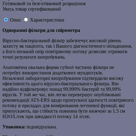
Готівковий та безготівковий розрахунок
Увесь товар сертифікований
Опис
Характеристики
Одноразові фільтри для спірометра
Вірусно-бактеріальний фільтр забезпечує високий рівень
захисту як пацієнта, так і Вашого діагностичного обладнання,
а його низький опір повітряному потоку дозволяє отримати
точні результати випробувань.
Анатомічна овальна форма губної частини фільтра не
потребує використання додаткових мундштуків.
Незалежні лабораторні випробування підтвердили високу
ефективність цього вірусно-бактеріального фільтра. Він
надійно відфільтровує понад 99,999% бактерій та 99,99%
вірусів. У той же час, він легко перевершує опубліковані
рекомендації ATS-ERS щодо пропускної здатності повітряного
потоку в приладах для вимірювання легеневої функції, які
припускають, що стійкість повинна бути нижчою за 1.5 см
H2O/L/сек при швидкості потоку 14 л/сек.
Упаковка:
індивідуальна.