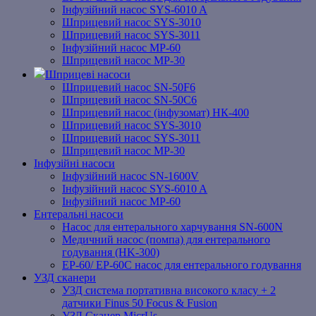
Інфузійний насос SYS-6010 A
Шприцевий насос SYS-3010
Шприцевий насос SYS-3011
Інфузійний насос MP-60
Шприцевий насос MP-30
Шприцеві насоси
Шприцевий насос SN-50F6
Шприцевий насос SN-50C6
Шприцевий насос (інфузомат) НК-400
Шприцевий насос SYS-3010
Шприцевий насос SYS-3011
Шприцевий насос MP-30
Інфузійні насоси
Інфузійний насос SN-1600V
Інфузійний насос SYS-6010 A
Інфузійний насос MP-60
Ентеральні насоси
Насос для ентерального харчування SN-600N
Медичний насос (помпа) для ентерального
годування (HK-300)
EP-60/ EP-60C насос для ентерального годування
УЗД сканери
УЗД система портативна високого класу + 2
датчики Finus 50 Focus & Fusion
УЗД Сканер MicrUs