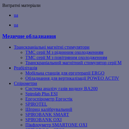
Витратні матеріали
ua
ua
Медичне обладнання
Транскраніальні магнітні стимулятори
ТМС серії M з рідинним охолодженням
ТМС серії M з повітряним охолодженням
Транскраніальний магнітний стимулятор серії M
Реабілітація
Мобільна станція для ерготерапії ERGO
Обладнання для вертикалізації POWEO ACTIV
Спірометри
Система аналізу газів видиху BA200
Spirolab Plus ESI
Ергоспірометр Ергостік
SPIROTEL
Шприц калібрувальний
SPIROBANK SMART
SPIROBANK OXI
Пікфлоуметр SMARTONE OXI