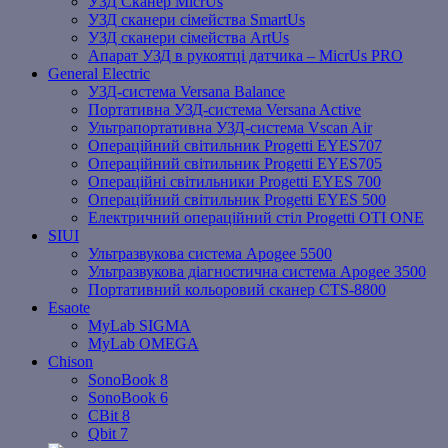
УЗД Сканер MicrUs
УЗД сканери сімейства SmartUs
УЗД сканери сімейства ArtUs
Апарат УЗД в рукоятці датчика – MicrUs PRO
General Electric
УЗД-система Versana Balance
Портативна УЗД-система Versana Active
Ультрапортативна УЗД-система Vscan Air
Операційний світильник Progetti EYES707
Операційний світильник Progetti EYES705
Операційні світильники Progetti EYES 700
Операційний світильник Progetti EYES 500
Електричний операційний стіл Progetti OTI ONE
SIUI
Ультразвукова система Apogee 5500
Ультразвукова діагностична система Apogee 3500
Портативний кольоровий сканер CTS-8800
Esaote
MyLab SIGMA
MyLab OMEGA
Chison
SonoBook 8
SonoBook 6
СBit 8
Qbit 7