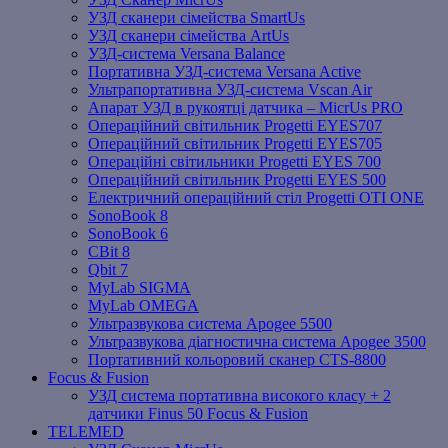
УЗД сканери сімейства SmartUs
УЗД сканери сімейства ArtUs
УЗД-система Versana Balance
Портативна УЗД-система Versana Active
Ультрапортативна УЗД-система Vscan Air
Апарат УЗД в рукоятці датчика – MicrUs PRO
Операційний світильник Progetti EYES707
Операційний світильник Progetti EYES705
Операційні світильники Progetti EYES 700
Операційний світильник Progetti EYES 500
Електричний операційний стіл Progetti OTI ONE
SonoBook 8
SonoBook 6
СBit 8
Qbit 7
MyLab SIGMA
MyLab OMEGA
Ультразвукова система Apogee 5500
Ультразвукова діагностична система Apogee 3500
Портативний кольоровий сканер CTS-8800
Focus & Fusion
УЗД система портативна високого класу + 2
датчики Finus 50 Focus & Fusion
TELEMED