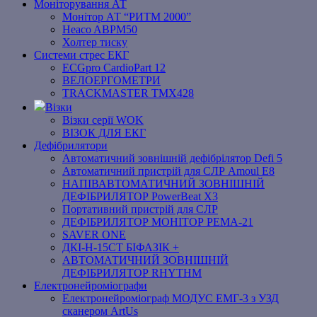
Моніторування АТ
Монітор АТ “РИТМ 2000”
Heaco ABPM50
Холтер тиску
Системи стрес ЕКГ
ECGpro CardioPart 12
ВЕЛОЕРГОМЕТРИ
TRACKMASTER TMX428
Візки
Візки серії WOK
ВІЗОК ДЛЯ ЕКГ
Дефібрилятори
Автоматичний зовнішній дефібрілятор Defi 5
Автоматичний пристрій для СЛР Amoul E8
НАПІВАВТОМАТИЧНИЙ ЗОВНІШНІЙ
ДЕФІБРИЛЯТОР PowerBeat X3
Портативний пристрій для СЛР
ДЕФІБРИЛЯТОР МОНІТОР РЕМА-21
SAVER ONE
ДКІ-Н-15СТ БІФАЗІК +
АВТОМАТИЧНИЙ ЗОВНІШНІЙ
ДЕФІБРИЛЯТОР RHYTHM
Електронейроміографи
Електронейроміограф МОДУС ЕМГ-3 з УЗД
сканером ArtUs