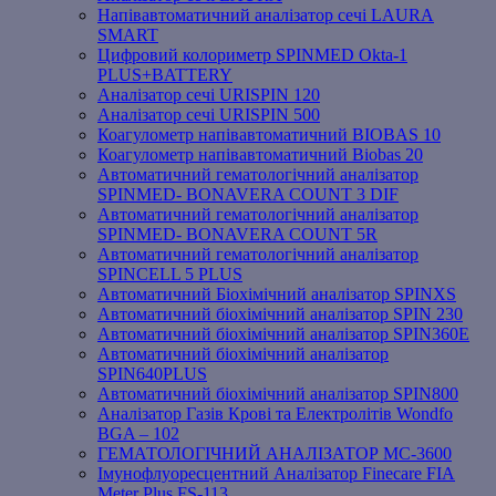
Напівавтоматичний аналізатор сечі LAURA
SMART
Цифровий колориметр SPINMED Okta-1
PLUS+BATTERY
Аналізатор сечі URISPIN 120
Аналізатор сечі URISPIN 500
Коагулометр напівавтоматичний BIOBAS 10
Коагулометр напівавтоматичний Biobas 20
Автоматичний гематологічний аналізатор
SPINMED- BONAVERA COUNT 3 DIF
Автоматичний гематологічний аналізатор
SPINMED- BONAVERA COUNT 5R
Автоматичний гематологічний аналізатор
SPINCELL 5 PLUS
Автоматичний Біохімічний аналізатор SPINXS
Автоматичний біохімічний аналізатор SPIN 230
Автоматичний біохімічний аналізатор SPIN360E
Автоматичний біохімічний аналізатор
SPIN640PLUS
Автоматичний біохімічний аналізатор SPIN800
Аналізатор Газів Крові та Електролітів Wondfo
BGA – 102
ГЕМАТОЛОГІЧНИЙ АНАЛІЗАТОР MC-3600
Імунофлуоресцентний Аналізатор Finecare FIA
Meter Plus FS-113