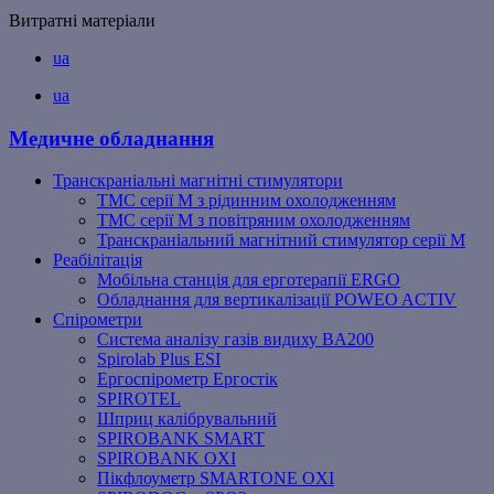
Витратні матеріали
ua
ua
Медичне обладнання
Транскраніальні магнітні стимулятори
ТМС серії M з рідинним охолодженням
ТМС серії M з повітряним охолодженням
Транскраніальний магнітний стимулятор серії M
Реабілітація
Мобільна станція для ерготерапії ERGO
Обладнання для вертикалізації POWEO ACTIV
Спірометри
Система аналізу газів видиху BA200
Spirolab Plus ESI
Ергоспірометр Ергостік
SPIROTEL
Шприц калібрувальний
SPIROBANK SMART
SPIROBANK OXI
Пікфлоуметр SMARTONE OXI