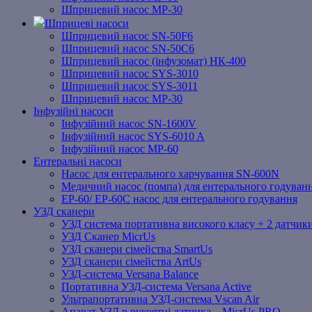
Шприцевий насос MP-30
Шприцеві насоси
Шприцевий насос SN-50F6
Шприцевий насос SN-50C6
Шприцевий насос (інфузомат) НК-400
Шприцевий насос SYS-3010
Шприцевий насос SYS-3011
Шприцевий насос MP-30
Інфузійні насоси
Інфузійний насос SN-1600V
Інфузійний насос SYS-6010 A
Інфузійний насос MP-60
Ентеральні насоси
Насос для ентерального харчування SN-600N
Медичний насос (помпа) для ентерального годуван
EP-60/ EP-60C насос для ентерального годування
УЗД сканери
УЗД система портативна високого класу + 2 датчики
УЗД Сканер MicrUs
УЗД сканери сімейства SmartUs
УЗД сканери сімейства ArtUs
УЗД-система Versana Balance
Портативна УЗД-система Versana Active
Ультрапортативна УЗД-система Vscan Air
Апарат УЗД в рукоятці датчика – MicrUs PRO