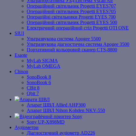
Ультрапортативна УЗД-система Vscan Air
Операційний світильник Progetti EYES707
Операційний світильник Progetti EYES705
Операційні світильники Progetti EYES 700
Операційний світильник Progetti EYES 500
Електричний операційний стіл Progetti OTI ONE
SIUI
Ультразвукова система Apogee 5500
Ультразвукова діагностична система Apogee 3500
Портативний кольоровий сканер CTS-8800
Esaote
MyLab SIGMA
MyLab OMEGA
Chison
SonoBook 8
SonoBook 6
СBit 8
Qbit 7
Апарати ШВЛ
Апарат ШВЛ Allied AHP300
Апарат ШВЛ Nihon Kohden NKV-550
Відеографічний принтер Sony
Sony UP-X898MD
Аудіометри
Діагностичний аудіометр AD226