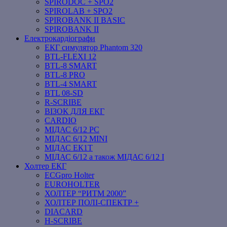
SPIRODOC + SPO2
SPIROLAB + SPO2
SPIROBANK II BASIC
SPIROBANK II
Електрокардіографи
ЕКГ симулятор Phantom 320
BTL-FLEXI 12
BTL-8 SMART
BTL-8 PRO
BTL-4 SMART
BTL 08-SD
R-SCRIBE
ВІЗОК ДЛЯ ЕКГ
CARDIO
МІДАС 6/12 PC
МІДАС 6/12 MINI
МІДАС ЕК1Т
МІДАС 6/12 а також МІДАС 6/12 І
Холтер ЕКГ
ECGpro Holter
EUROHOLTER
ХОЛТЕР “РИТМ 2000”
ХОЛТЕР ПОЛІ-СПЕКТР +
DIACARD
H-SCRIBE