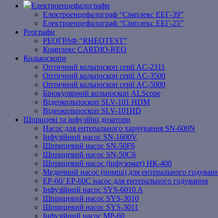
Електроенцефалографи
Електроенцефалограф “Сімплекс ЕЕГ-39”
Електроенцефалограф “Сімплекс ЕЕГ-25”
Реографи
РЕОГРАФ “RHEOTEST”
Комплекс CARDIO-REO
Колькоскопи
Оптичний кольпоскоп серії AC-2311
Оптичний кольпоскоп серії AC-3500
Оптичний кольпоскоп серії AC-5000
Бінокулярний кольпоскоп ALScope
Відеокольпоскоп SLV-101 HDM
Відеокольпоскоп SLV-101HD
Шприцеві та інфузійні дозатори
Насос для ентерального харчування SN-600N
Інфузійний насос SN-1600V
Шприцевий насос SN-50F6
Шприцевий насос SN-50C6
Шприцевий насос (інфузомат) НК-400
Медичний насос (помпа) для ентерального годуван
EP-60/ EP-60C насос для ентерального годування
Інфузійний насос SYS-6010 A
Шприцевий насос SYS-3010
Шприцевий насос SYS-3011
Інфузійний насос MP-60