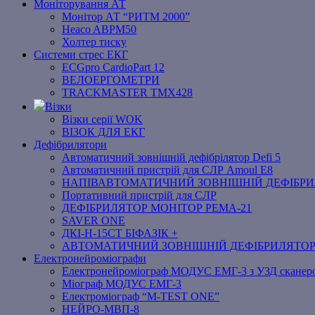
Моніторування АТ
Монітор АТ “РИТМ 2000”
Heaco ABPM50
Холтер тиску
Системи стрес ЕКГ
ECGpro CardioPart 12
ВЕЛОЕРГОМЕТРИ
TRACKMASTER TMX428
Візки
Візки серії WOK
ВІЗОК ДЛЯ ЕКГ
Дефібрилятори
Автоматичний зовнішній дефібрілятор Defi 5
Автоматичний пристрій для СЛР Amoul E8
НАПІВАВТОМАТИЧНИЙ ЗОВНІШНІЙ ДЕФІБРИЛЯ
Портативний пристрій для СЛР
ДЕФІБРИЛЯТОР МОНІТОР РЕМА-21
SAVER ONE
ДКІ-Н-15СТ БІФАЗІК +
АВТОМАТИЧНИЙ ЗОВНІШНІЙ ДЕФІБРИЛЯТО
Електронейроміографи
Електронейроміограф МОДУС ЕМГ-3 з УЗД сканер
Міограф МОДУС ЕМГ-3
Електроміограф “M-TEST ONE”
НЕЙРО-МВП-8