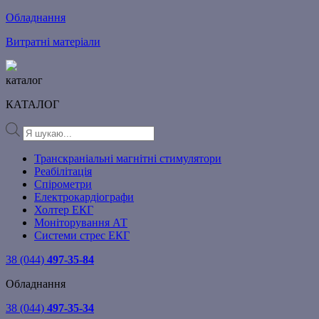
Обладнання
Витратні матеріали
каталог
КАТАЛОГ
Products
search
Транскраніальні магнітні стимулятори
Реабілітація
Спірометри
Електрокардіографи
Холтер ЕКГ
Моніторування АТ
Системи стрес ЕКГ
38 (044)
497-35-84
Обладнання
38 (044)
497-35-34