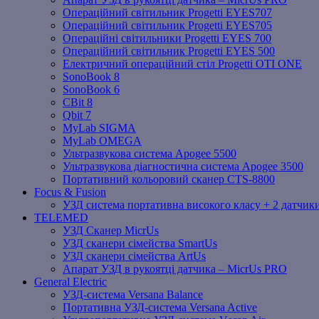
Операційний світильник Progetti EYES707
Операційний світильник Progetti EYES705
Операційні світильники Progetti EYES 700
Операційний світильник Progetti EYES 500
Електричний операційний стіл Progetti OTI ONE
SonoBook 8
SonoBook 6
СBit 8
Qbit 7
MyLab SIGMA
MyLab OMEGA
Ультразвукова система Apogee 5500
Ультразвукова діагностична система Apogee 3500
Портативний кольоровий сканер CTS-8800
Focus & Fusion
УЗД система портативна високого класу + 2 датчики
TELEMED
УЗД Сканер MicrUs
УЗД сканери сімейства SmartUs
УЗД сканери сімейства ArtUs
Апарат УЗД в рукоятці датчика – MicrUs PRO
General Electric
УЗД-система Versana Balance
Портативна УЗД-система Versana Active