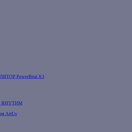
ТОР PowerBeat X3
Р RHYTHM
ом ArtUs