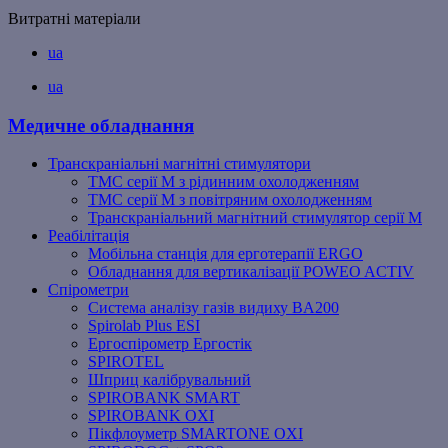
Витратні матеріали
ua
ua
Медичне обладнання
Транскраніальні магнітні стимулятори
ТМС серії M з рідинним охолодженням
ТМС серії M з повітряним охолодженням
Транскраніальний магнітний стимулятор серії M
Реабілітація
Мобільна станція для ерготерапії ERGO
Обладнання для вертикалізації POWEO ACTIV
Спірометри
Система аналізу газів видиху BA200
Spirolab Plus ESI
Ергоспірометр Ергостік
SPIROTEL
Шприц калібрувальний
SPIROBANK SMART
SPIROBANK OXI
Пікфлоуметр SMARTONE OXI