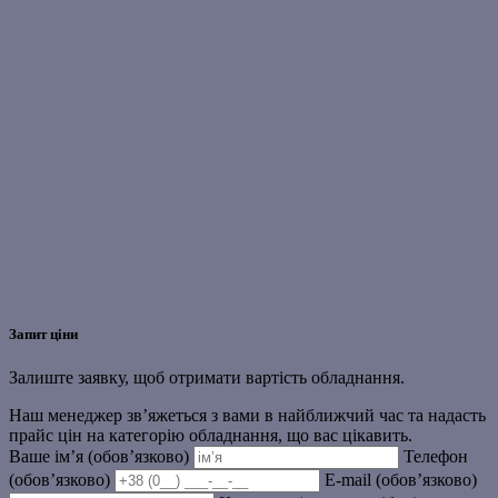
Запит ціни
Залиште заявку, щоб отримати вартість обладнання.
Наш менеджер зв’яжеться з вами в найближчий час та надасть
прайс цін на категорію обладнання, що вас цікавить.
Ваше ім’я (обов’язково)
Телефон
(обов’язково)
E-mail (обов’язково)