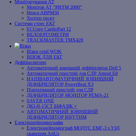
Моніторування АТ
Монітор АТ “РИТМ 2000”
Heaco ABPM50
Холтер тиску
Системи стрес ЕКГ
ECGpro CardioPart 12
ВЕЛОЕРГОМЕТРИ
TRACKMASTER TMX428
Візки
Візки серії WOK
ВІЗОК ДЛЯ ЕКГ
Дефібрилятори
Автоматичний зовнішній дефібрілятор Defi 5
Автоматичний пристрій для СЛР Amoul E8
НАПІВАВТОМАТИЧНИЙ ЗОВНІШНІЙ
ДЕФІБРИЛЯТОР PowerBeat X3
Портативний пристрій для СЛР
ДЕФІБРИЛЯТОР МОНІТОР РЕМА-21
SAVER ONE
ДКІ-Н-15СТ БІФАЗІК +
АВТОМАТИЧНИЙ ЗОВНІШНІЙ
ДЕФІБРИЛЯТОР RHYTHM
Електронейроміографи
Електронейроміограф МОДУС ЕМГ-3 з УЗД
сканером ArtUs