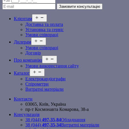
Відкрити
Клієнтам
меню
Доставка та оплата
Установка та сервіс
Умови співпраці
Відкрити
Дилерам
меню
Умови співпраці
Договір
Відкрити
Про компанію
меню
Умови використання сайту
Відкрити
Каталог
меню
Електрокардіографи
Спірометри
Витратні матеріали
Контакти
03065, Київ, Україна
пр-т Космонавта Комарова, 38-а
Консультація
38 (044)
497-35-84
Обладнання
38 (044)
497-35-34
Витратні матеріали