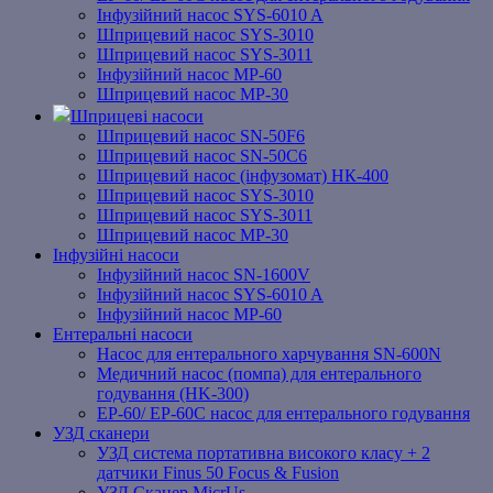
Інфузійний насос SYS-6010 A
Шприцевий насос SYS-3010
Шприцевий насос SYS-3011
Інфузійний насос MP-60
Шприцевий насос MP-30
Шприцеві насоси
Шприцевий насос SN-50F6
Шприцевий насос SN-50C6
Шприцевий насос (інфузомат) НК-400
Шприцевий насос SYS-3010
Шприцевий насос SYS-3011
Шприцевий насос MP-30
Інфузійні насоси
Інфузійний насос SN-1600V
Інфузійний насос SYS-6010 A
Інфузійний насос MP-60
Ентеральні насоси
Насос для ентерального харчування SN-600N
Медичний насос (помпа) для ентерального
годування (HK-300)
EP-60/ EP-60C насос для ентерального годування
УЗД сканери
УЗД система портативна високого класу + 2
датчики Finus 50 Focus & Fusion
УЗД Сканер MicrUs