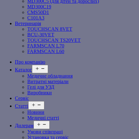
MD300C5 (для дітей та дорослих)
MD300C19
СMS50D1
С101A3
Ветеринарія
TOUCHSCAN 8VET
BCU-30VET
TOUCHSCAN TS20VET
FARMSCAN L70
FARMSCAN L60
Про компанію
Відкрити
Каталог
меню
Медичне обладнання
Витратні матеріали
Гелі для УЗД
Виробники
Сервіс
Відкрити
Статті
меню
Новини
Медичні статті
Відкрити
Дилерам
меню
Умови співпраці
Установка та сервіс