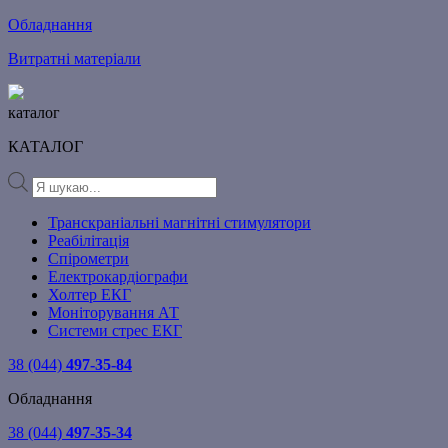
Обладнання
Витратні матеріали
каталог
КАТАЛОГ
Products
search
Транскраніальні магнітні стимулятори
Реабілітація
Спірометри
Електрокардіографи
Холтер ЕКГ
Моніторування АТ
Системи стрес ЕКГ
38 (044)
497-35-84
Обладнання
38 (044)
497-35-34