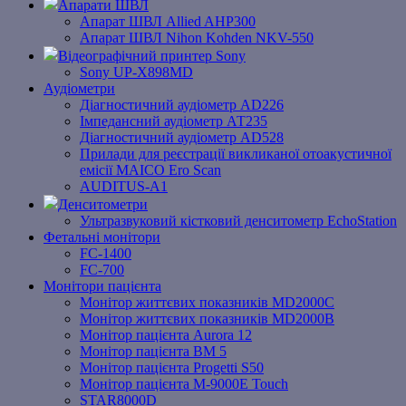
Апарати ШВЛ
Апарат ШВЛ Allied AHP300
Апарат ШВЛ Nihon Kohden NKV-550
Відеографічний принтер Sony
Sony UP-X898MD
Аудіометри
Діагностичний аудіометр AD226
Імпедансний аудіометр АТ235
Діагностичний аудіометр AD528
Прилади для реєстрації викликаної отоакустичної
емісії MAICO Ero Scan
AUDITUS-A1
Денситометри
Ультразвуковий кістковий денситометр EchoStation
Фетальні монітори
FC-1400
FC-700
Монітори пацієнта
Монітор життєвих показників MD2000С
Монітор життєвих показників MD2000В
Mонітоp пацієнта Aurora 12
Монітор пацієнта BM 5
Монітор пацієнта Progetti S50
Монітор пацієнта M-9000E Touch
STAR8000D