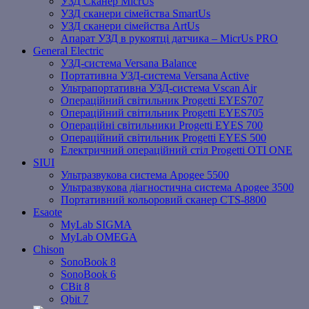
УЗД Сканер MicrUs
УЗД сканери сімейства SmartUs
УЗД сканери сімейства ArtUs
Апарат УЗД в рукоятці датчика – MicrUs PRO
General Electric
УЗД-система Versana Balance
Портативна УЗД-система Versana Active
Ультрапортативна УЗД-система Vscan Air
Операційний світильник Progetti EYES707
Операційний світильник Progetti EYES705
Операційні світильники Progetti EYES 700
Операційний світильник Progetti EYES 500
Електричний операційний стіл Progetti OTI ONE
SIUI
Ультразвукова система Apogee 5500
Ультразвукова діагностична система Apogee 3500
Портативний кольоровий сканер CTS-8800
Esaote
MyLab SIGMA
MyLab OMEGA
Chison
SonoBook 8
SonoBook 6
СBit 8
Qbit 7