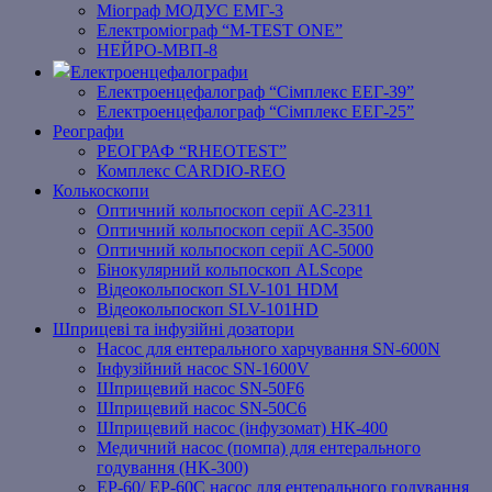
Міограф МОДУС ЕМГ-3
Електроміограф “M-TEST ONE”
НЕЙРО-МВП-8
Електроенцефалографи
Електроенцефалограф “Сімплекс ЕЕГ-39”
Електроенцефалограф “Сімплекс ЕЕГ-25”
Реографи
РЕОГРАФ “RHEOTEST”
Комплекс CARDIO-REO
Колькоскопи
Оптичний кольпоскоп серії AC-2311
Оптичний кольпоскоп серії AC-3500
Оптичний кольпоскоп серії AC-5000
Бінокулярний кольпоскоп ALScope
Відеокольпоскоп SLV-101 HDM
Відеокольпоскоп SLV-101HD
Шприцеві та інфузійні дозатори
Насос для ентерального харчування SN-600N
Інфузійний насос SN-1600V
Шприцевий насос SN-50F6
Шприцевий насос SN-50C6
Шприцевий насос (інфузомат) НК-400
Медичний насос (помпа) для ентерального
годування (HK-300)
EP-60/ EP-60C насос для ентерального годування