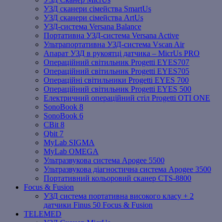
УЗД сканери сімейства SmartUs
УЗД сканери сімейства ArtUs
УЗД-система Versana Balance
Портативна УЗД-система Versana Active
Ультрапортативна УЗД-система Vscan Air
Апарат УЗД в рукоятці датчика – MicrUs PRO
Операційний світильник Progetti EYES707
Операційний світильник Progetti EYES705
Операційні світильники Progetti EYES 700
Операційний світильник Progetti EYES 500
Електричний операційний стіл Progetti OTI ONE
SonoBook 8
SonoBook 6
СBit 8
Qbit 7
MyLab SIGMA
MyLab OMEGA
Ультразвукова система Apogee 5500
Ультразвукова діагностична система Apogee 3500
Портативний кольоровий сканер CTS-8800
Focus & Fusion
УЗД система портативна високого класу + 2
датчики Finus 50 Focus & Fusion
TELEMED