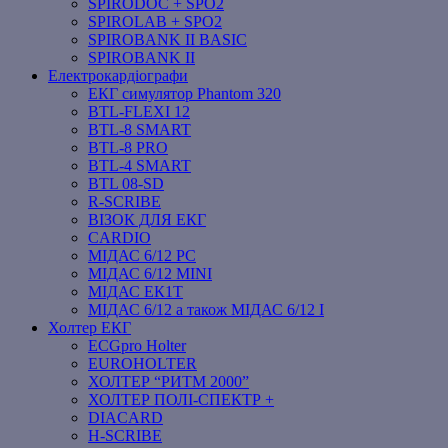
SPIRODOC + SPO2
SPIROLAB + SPO2
SPIROBANK II BASIC
SPIROBANK II
Електрокардіографи
ЕКГ симулятор Phantom 320
BTL-FLEXI 12
BTL-8 SMART
BTL-8 PRO
BTL-4 SMART
BTL 08-SD
R-SCRIBE
ВІЗОК ДЛЯ ЕКГ
CARDIO
МІДАС 6/12 PC
МІДАС 6/12 MINI
МІДАС ЕК1Т
МІДАС 6/12 а також МІДАС 6/12 І
Холтер ЕКГ
ECGpro Holter
EUROHOLTER
ХОЛТЕР “РИТМ 2000”
ХОЛТЕР ПОЛІ-СПЕКТР +
DIACARD
H-SCRIBE