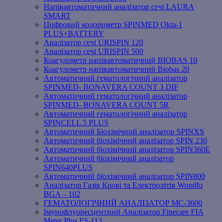
Напівавтоматичний аналізатор сечі LAURA
SMART
Цифровий колориметр SPINMED Okta-1
PLUS+BATTERY
Аналізатор сечі URISPIN 120
Аналізатор сечі URISPIN 500
Коагулометр напівавтоматичний BIOBAS 10
Коагулометр напівавтоматичний Biobas 20
Автоматичний гематологічний аналізатор
SPINMED- BONAVERA COUNT 3 DIF
Автоматичний гематологічний аналізатор
SPINMED- BONAVERA COUNT 5R
Автоматичний гематологічний аналізатор
SPINCELL 5 PLUS
Автоматичний Біохімічний аналізатор SPINXS
Автоматичний біохімічний аналізатор SPIN 230
Автоматичний біохімічний аналізатор SPIN360E
Автоматичний біохімічний аналізатор
SPIN640PLUS
Автоматичний біохімічний аналізатор SPIN800
Аналізатор Газів Крові та Електролітів Wondfo
BGA – 102
ГЕМАТОЛОГІЧНИЙ АНАЛІЗАТОР MC-3600
Імунофлуоресцентний Аналізатор Finecare FIA
Meter Plus FS-113