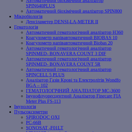
Автоматичний біохімічний аналізатор
SPIN640PLUS
Автоматичний біохімічний аналізатор SPIN800
Мікробіологія
Денсіламетер DENSI-LA-METER ІІ
Гематологія
Автоматичний гематологічний аналізатор Н360
Коагулометр напівавтоматичний BIOBAS 10
Коагулометр напівавтоматичний Biobas 20
Автоматичний гематологічний аналізатор
SPINMED- BONAVERA COUNT 3 DIF
Автоматичний гематологічний аналізатор
SPINMED- BONAVERA COUNT 5R
Автоматичний гематологічний аналізатор
SPINCELL 5 PLUS
Аналізатор Газів Крові та Електролітів Wondfo
BGA – 102
ГЕМАТОЛОГІЧНИЙ АНАЛІЗАТОР MC-3600
Імунофлуоресцентний Аналізатор Finecare FIA
Meter Plus FS-113
Імунологія
Пульсоксиметри
SPIRODOC OXI
PC-66B
SONOSAT -F01LT