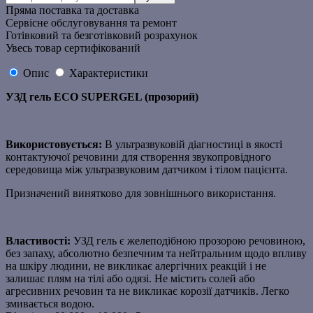
Пряма поставка та доставка
Сервісне обслуговування та ремонт
Готівковий та безготівковий розрахунок
Увесь товар сертифікований
Опис
Характеристики
УЗД гель ECO SUPERGEL (прозорий)
Використовується:
В ультразвуковій діагностиці в якості
контактуючої речовини для створення звукопровідного
середовища між ультразвуковим датчиком і тілом пацієнта.
Призначений винятково для зовнішнього використання.
Властивості:
УЗД гель є желеподібною прозорою речовиною,
без запаху, абсолютно безпечним та нейтральним щодо впливу
на шкіру людини, не викликає алергічних реакцій і не
залишає плям на тілі або одязі. Не містить солей або
агресивних речовин та не викликає корозії датчиків. Легко
змивається водою.