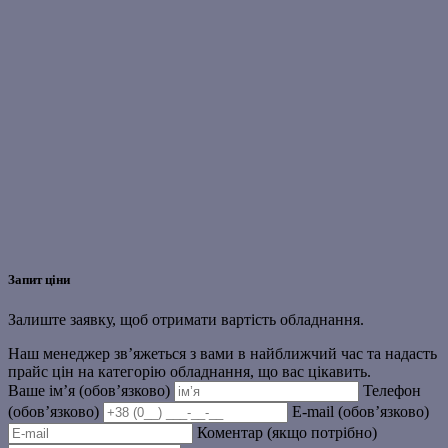
Запит ціни
Залиште заявку, щоб отримати вартість обладнання.
Наш менеджер зв’яжеться з вами в найближчий час та надасть
прайс цін на категорію обладнання, що вас цікавить.
Ваше ім’я (обов’язково)
Телефон
(обов’язково)
E-mail (обов’язково)
Коментар (якщо потрібно)