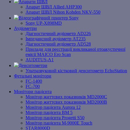
Апарати ШВЛ
Апарат ШВЛ Allied AHP300
Апарат ШВЛ Nihon Kohden NKV-550
Відеографічний принтер Sony
Sony UP-X898MD
Аудіометри
Діагностичний аудіометр AD226
Імпедансний аудіометр АТ235
Діагностичний аудіометр AD528
Прилади для реєстрації викликаної отоакустичної
емісії MAICO Ero Scan
AUDITUS-A1
Денситометри
Ультразвуковий кістковий денситометр EchoStation
Фетальні монітори
FC-1400
FC-700
Монітори пацієнта
Монітор життєвих показників MD2000С
Монітор життєвих показників MD2000В
Mонітоp пацієнта Aurora 12
Монітор пацієнта BM 5
Монітор пацієнта Progetti S50
Монітор пацієнта M-9000E Touch
STAR8000D