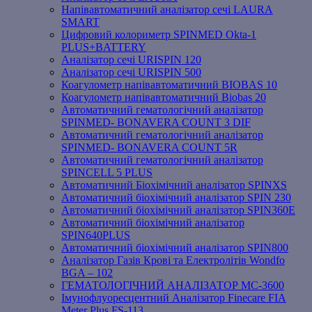
Напівавтоматичний аналізатор сечі LAURA
SMART
Цифровий колориметр SPINMED Okta-1
PLUS+BATTERY
Аналізатор сечі URISPIN 120
Аналізатор сечі URISPIN 500
Коагулометр напівавтоматичний BIOBAS 10
Коагулометр напівавтоматичний Biobas 20
Автоматичний гематологічний аналізатор
SPINMED- BONAVERA COUNT 3 DIF
Автоматичний гематологічний аналізатор
SPINMED- BONAVERA COUNT 5R
Автоматичний гематологічний аналізатор
SPINCELL 5 PLUS
Автоматичний Біохімічний аналізатор SPINXS
Автоматичний біохімічний аналізатор SPIN 230
Автоматичний біохімічний аналізатор SPIN360E
Автоматичний біохімічний аналізатор
SPIN640PLUS
Автоматичний біохімічний аналізатор SPIN800
Аналізатор Газів Крові та Електролітів Wondfo
BGA – 102
ГЕМАТОЛОГІЧНИЙ АНАЛІЗАТОР MC-3600
Імунофлуоресцентний Аналізатор Finecare FIA
Meter Plus FS-113