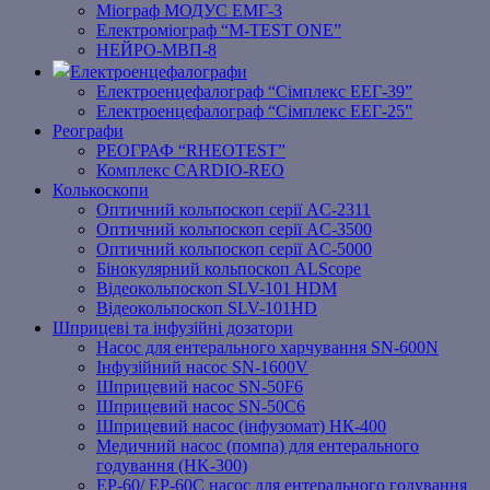
Міограф МОДУС ЕМГ-3
Електроміограф “M-TEST ONE”
НЕЙРО-МВП-8
Електроенцефалографи
Електроенцефалограф “Сімплекс ЕЕГ-39”
Електроенцефалограф “Сімплекс ЕЕГ-25”
Реографи
РЕОГРАФ “RHEOTEST”
Комплекс CARDIO-REO
Колькоскопи
Оптичний кольпоскоп серії AC-2311
Оптичний кольпоскоп серії AC-3500
Оптичний кольпоскоп серії AC-5000
Бінокулярний кольпоскоп ALScope
Відеокольпоскоп SLV-101 HDM
Відеокольпоскоп SLV-101HD
Шприцеві та інфузійні дозатори
Насос для ентерального харчування SN-600N
Інфузійний насос SN-1600V
Шприцевий насос SN-50F6
Шприцевий насос SN-50C6
Шприцевий насос (інфузомат) НК-400
Медичний насос (помпа) для ентерального
годування (HK-300)
EP-60/ EP-60C насос для ентерального годування