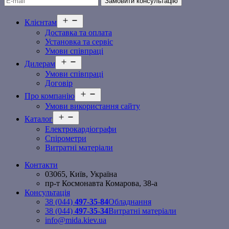
Відкрити
Клієнтам
меню
Доставка та оплата
Установка та сервіс
Умови співпраці
Відкрити
Дилерам
меню
Умови співпраці
Договір
Відкрити
Про компанію
меню
Умови використання сайту
Відкрити
Каталог
меню
Електрокардіографи
Спірометри
Витратні матеріали
Контакти
03065, Київ, Україна
пр-т Космонавта Комарова, 38-а
Консультація
38 (044)
497-35-84
Обладнання
38 (044)
497-35-34
Витратні матеріали
info@mida.kiev.ua