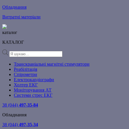
Обладнання
Витратні матеріали
каталог
КАТАЛОГ
Products
search
Транскраніальні магнітні стимулятори
Реабілітація
Спірометри
Електрокардіографи
Холтер ЕКГ
Моніторування АТ
Системи стрес ЕКГ
38 (044)
497-35-84
Обладнання
38 (044)
497-35-34