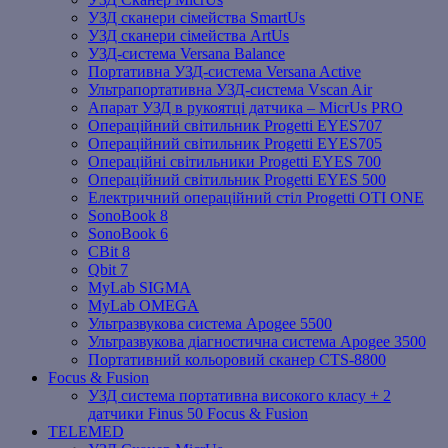
УЗД сканери сімейства SmartUs
УЗД сканери сімейства ArtUs
УЗД-система Versana Balance
Портативна УЗД-система Versana Active
Ультрапортативна УЗД-система Vscan Air
Апарат УЗД в рукоятці датчика – MicrUs PRO
Операційний світильник Progetti EYES707
Операційний світильник Progetti EYES705
Операційні світильники Progetti EYES 700
Операційний світильник Progetti EYES 500
Електричний операційний стіл Progetti OTI ONE
SonoBook 8
SonoBook 6
СBit 8
Qbit 7
MyLab SIGMA
MyLab OMEGA
Ультразвукова система Apogee 5500
Ультразвукова діагностична система Apogee 3500
Портативний кольоровий сканер CTS-8800
Focus & Fusion
УЗД система портативна високого класу + 2
датчики Finus 50 Focus & Fusion
TELEMED