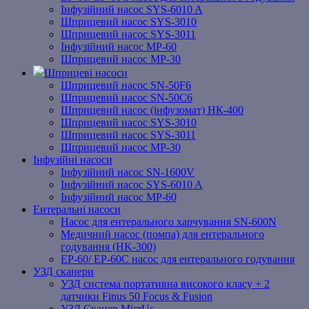
Інфузійний насос SYS-6010 A
Шприцевий насос SYS-3010
Шприцевий насос SYS-3011
Інфузійний насос MP-60
Шприцевий насос MP-30
Шприцеві насоси
Шприцевий насос SN-50F6
Шприцевий насос SN-50C6
Шприцевий насос (інфузомат) НК-400
Шприцевий насос SYS-3010
Шприцевий насос SYS-3011
Шприцевий насос MP-30
Інфузійні насоси
Інфузійний насос SN-1600V
Інфузійний насос SYS-6010 A
Інфузійний насос MP-60
Ентеральні насоси
Насос для ентерального харчування SN-600N
Медичний насос (помпа) для ентерального
годування (HK-300)
EP-60/ EP-60C насос для ентерального годування
УЗД сканери
УЗД система портативна високого класу + 2
датчики Finus 50 Focus & Fusion
УЗД Сканер MicrUs