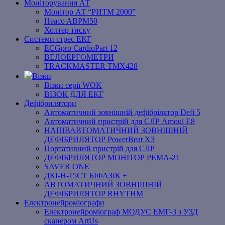
Моніторування АТ
Монітор АТ “РИТМ 2000”
Heaco ABPM50
Холтер тиску
Системи стрес ЕКГ
ECGpro CardioPart 12
ВЕЛОЕРГОМЕТРИ
TRACKMASTER TMX428
Візки
Візки серії WOK
ВІЗОК ДЛЯ ЕКГ
Дефібрилятори
Автоматичний зовнішній дефібрілятор Defi 5
Автоматичний пристрій для СЛР Amoul E8
НАПІВАВТОМАТИЧНИЙ ЗОВНІШНІЙ
ДЕФІБРИЛЯТОР PowerBeat X3
Портативний пристрій для СЛР
ДЕФІБРИЛЯТОР МОНІТОР РЕМА-21
SAVER ONE
ДКІ-Н-15СТ БІФАЗІК +
АВТОМАТИЧНИЙ ЗОВНІШНІЙ
ДЕФІБРИЛЯТОР RHYTHM
Електронейроміографи
Електронейроміограф МОДУС ЕМГ-3 з УЗД
сканером ArtUs