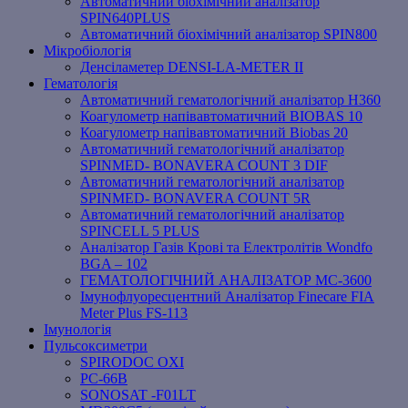
Автоматичний біохімічний аналізатор
SPIN640PLUS
Автоматичний біохімічний аналізатор SPIN800
Мікробіологія
Денсіламетер DENSI-LA-METER ІІ
Гематологія
Автоматичний гематологічний аналізатор Н360
Коагулометр напівавтоматичний BIOBAS 10
Коагулометр напівавтоматичний Biobas 20
Автоматичний гематологічний аналізатор
SPINMED- BONAVERA COUNT 3 DIF
Автоматичний гематологічний аналізатор
SPINMED- BONAVERA COUNT 5R
Автоматичний гематологічний аналізатор
SPINCELL 5 PLUS
Аналізатор Газів Крові та Електролітів Wondfo
BGA – 102
ГЕМАТОЛОГІЧНИЙ АНАЛІЗАТОР MC-3600
Імунофлуоресцентний Аналізатор Finecare FIA
Meter Plus FS-113
Імунологія
Пульсоксиметри
SPIRODOC OXI
PC-66B
SONOSAT -F01LT