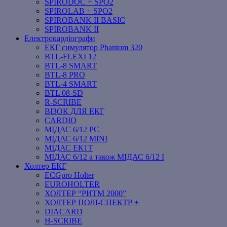
SPIRODOC + SPO2
SPIROLAB + SPO2
SPIROBANK II BASIC
SPIROBANK II
Електрокардіографи
ЕКГ симулятор Phantom 320
BTL-FLEXI 12
BTL-8 SMART
BTL-8 PRO
BTL-4 SMART
BTL 08-SD
R-SCRIBE
ВІЗОК ДЛЯ ЕКГ
CARDIO
МІДАС 6/12 PC
МІДАС 6/12 MINI
МІДАС ЕК1Т
МІДАС 6/12 а також МІДАС 6/12 І
Холтер ЕКГ
ECGpro Holter
EUROHOLTER
ХОЛТЕР “РИТМ 2000”
ХОЛТЕР ПОЛІ-СПЕКТР +
DIACARD
H-SCRIBE