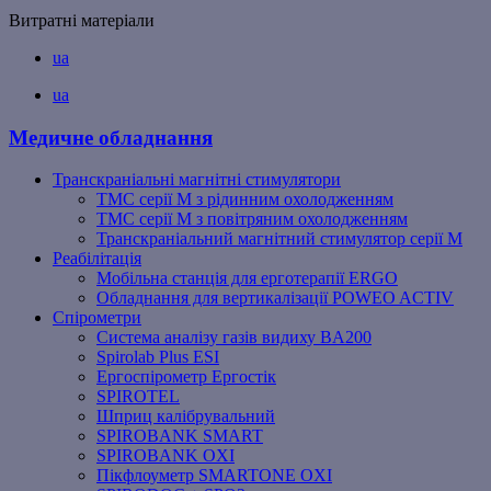
Витратні матеріали
ua
ua
Медичне обладнання
Транскраніальні магнітні стимулятори
ТМС серії M з рідинним охолодженням
ТМС серії M з повітряним охолодженням
Транскраніальний магнітний стимулятор серії M
Реабілітація
Мобільна станція для ерготерапії ERGO
Обладнання для вертикалізації POWEO ACTIV
Спірометри
Система аналізу газів видиху BA200
Spirolab Plus ESI
Ергоспірометр Ергостік
SPIROTEL
Шприц калібрувальний
SPIROBANK SMART
SPIROBANK OXI
Пікфлоуметр SMARTONE OXI