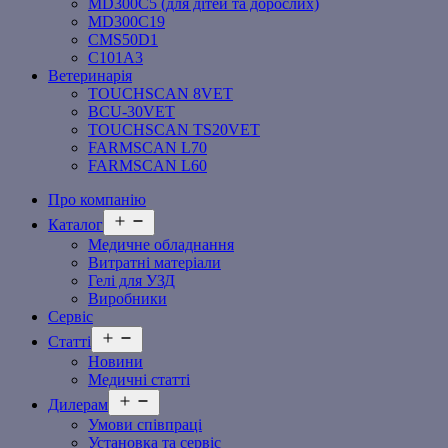
MD300C5 (для дітей та дорослих)
MD300C19
СMS50D1
С101A3
Ветеринарія
TOUCHSCAN 8VET
BCU-30VET
TOUCHSCAN TS20VET
FARMSCAN L70
FARMSCAN L60
Про компанію
Відкрити
Каталог
меню
Медичне обладнання
Витратні матеріали
Гелі для УЗД
Виробники
Сервіс
Відкрити
Статті
меню
Новини
Медичні статті
Відкрити
Дилерам
меню
Умови співпраці
Установка та сервіс