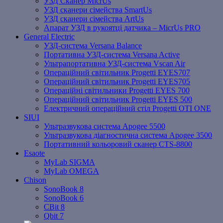
УЗД Сканер MicrUs
УЗД сканери сімейства SmartUs
УЗД сканери сімейства ArtUs
Апарат УЗД в рукоятці датчика – MicrUs PRO
General Electric
УЗД-система Versana Balance
Портативна УЗД-система Versana Active
Ультрапортативна УЗД-система Vscan Air
Операційний світильник Progetti EYES707
Операційний світильник Progetti EYES705
Операційні світильники Progetti EYES 700
Операційний світильник Progetti EYES 500
Електричний операційний стіл Progetti OTI ONE
SIUI
Ультразвукова система Apogee 5500
Ультразвукова діагностична система Apogee 3500
Портативний кольоровий сканер CTS-8800
Esaote
MyLab SIGMA
MyLab OMEGA
Chison
SonoBook 8
SonoBook 6
СBit 8
Qbit 7