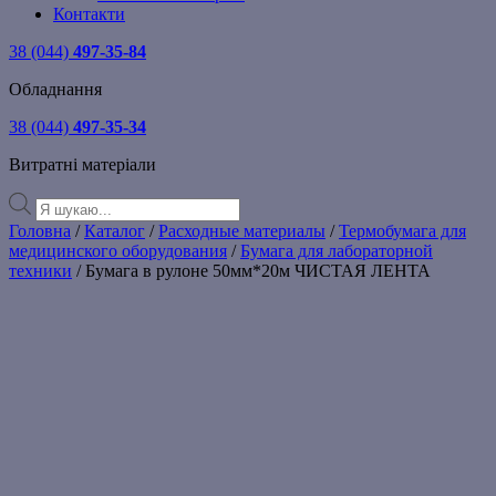
Контакти
38 (044)
497-35-84
Обладнання
38 (044)
497-35-34
Витратні матеріали
Products
search
Головна
/
Каталог
/
Расходные материалы
/
Термобумага для
медицинского оборудования
/
Бумага для лабораторной
техники
/ Бумага в рулоне 50мм*20м ЧИСТАЯ ЛЕНТА