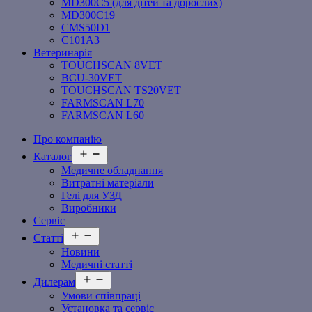
MD300C5 (для дітей та дорослих)
MD300C19
СMS50D1
С101A3
Ветеринарія
TOUCHSCAN 8VET
BCU-30VET
TOUCHSCAN TS20VET
FARMSCAN L70
FARMSCAN L60
Про компанію
Відкрити
Каталог
меню
Медичне обладнання
Витратні матеріали
Гелі для УЗД
Виробники
Сервіс
Відкрити
Статті
меню
Новини
Медичні статті
Відкрити
Дилерам
меню
Умови співпраці
Установка та сервіс