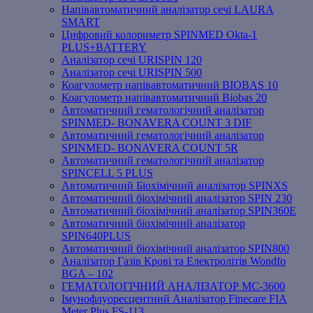
Напівавтоматичний аналізатор сечі LAURA
SMART
Цифровий колориметр SPINMED Okta-1
PLUS+BATTERY
Аналізатор сечі URISPIN 120
Аналізатор сечі URISPIN 500
Коагулометр напівавтоматичний BIOBAS 10
Коагулометр напівавтоматичний Biobas 20
Автоматичний гематологічний аналізатор
SPINMED- BONAVERA COUNT 3 DIF
Автоматичний гематологічний аналізатор
SPINMED- BONAVERA COUNT 5R
Автоматичний гематологічний аналізатор
SPINCELL 5 PLUS
Автоматичний Біохімічний аналізатор SPINXS
Автоматичний біохімічний аналізатор SPIN 230
Автоматичний біохімічний аналізатор SPIN360E
Автоматичний біохімічний аналізатор
SPIN640PLUS
Автоматичний біохімічний аналізатор SPIN800
Аналізатор Газів Крові та Електролітів Wondfo
BGA – 102
ГЕМАТОЛОГІЧНИЙ АНАЛІЗАТОР MC-3600
Імунофлуоресцентний Аналізатор Finecare FIA
Meter Plus FS-113