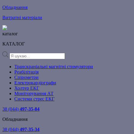
Обладнання
Витратні матеріали
каталог
КАТАЛОГ
Products
search
Транскраніальні магнітні стимулятори
Реабілітація
Спірометри
Електрокардіографи
Холтер ЕКГ
Моніторування АТ
Системи стрес ЕКГ
38 (044)
497-35-84
Обладнання
38 (044)
497-35-34