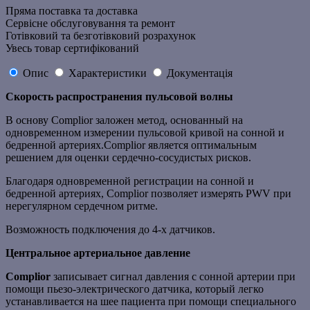
Пряма поставка та доставка
Сервісне обслуговування та ремонт
Готівковий та безготівковий розрахунок
Увесь товар сертифікований
Опис
Характеристики
Документація
Скорость распространения пульсовой волны
В основу Complior заложен метод, основанный на
одновременном измерении пульсовой кривой на сонной и
бедренной артериях.Complior является оптимальным
решением для оценки сердечно-сосудистых рисков.
Благодаря одновременной регистрации на сонной и
бедренной артериях, Complior позволяет измерять PWV при
нерегулярном сердечном ритме.
Возможность подключения до 4-х датчиков.
Центральное артериальное давление
Complior
записывает сигнал давления с сонной артерии при
помощи пьезо-электрического датчика, который легко
устанавливается на шее пациента при помощи специального