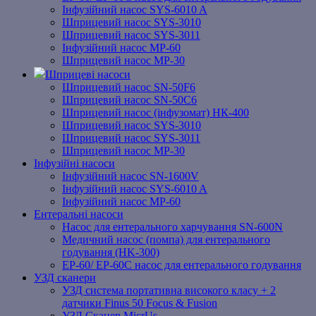
Інфузійний насос SYS-6010 A
Шприцевий насос SYS-3010
Шприцевий насос SYS-3011
Інфузійний насос MP-60
Шприцевий насос MP-30
Шприцеві насоси
Шприцевий насос SN-50F6
Шприцевий насос SN-50C6
Шприцевий насос (інфузомат) НК-400
Шприцевий насос SYS-3010
Шприцевий насос SYS-3011
Шприцевий насос MP-30
Інфузійні насоси
Інфузійний насос SN-1600V
Інфузійний насос SYS-6010 A
Інфузійний насос MP-60
Ентеральні насоси
Насос для ентерального харчування SN-600N
Медичний насос (помпа) для ентерального
годування (HK-300)
EP-60/ EP-60C насос для ентерального годування
УЗД сканери
УЗД система портативна високого класу + 2
датчики Finus 50 Focus & Fusion
УЗД Сканер MicrUs