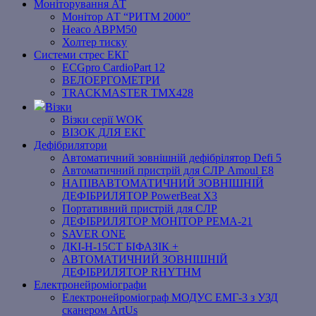
Моніторування АТ
Монітор АТ “РИТМ 2000”
Heaco ABPM50
Холтер тиску
Системи стрес ЕКГ
ECGpro CardioPart 12
ВЕЛОЕРГОМЕТРИ
TRACKMASTER TMX428
Візки
Візки серії WOK
ВІЗОК ДЛЯ ЕКГ
Дефібрилятори
Автоматичний зовнішній дефібрілятор Defi 5
Автоматичний пристрій для СЛР Amoul E8
НАПІВАВТОМАТИЧНИЙ ЗОВНІШНІЙ
ДЕФІБРИЛЯТОР PowerBeat X3
Портативний пристрій для СЛР
ДЕФІБРИЛЯТОР МОНІТОР РЕМА-21
SAVER ONE
ДКІ-Н-15СТ БІФАЗІК +
АВТОМАТИЧНИЙ ЗОВНІШНІЙ
ДЕФІБРИЛЯТОР RHYTHM
Електронейроміографи
Електронейроміограф МОДУС ЕМГ-3 з УЗД
сканером ArtUs