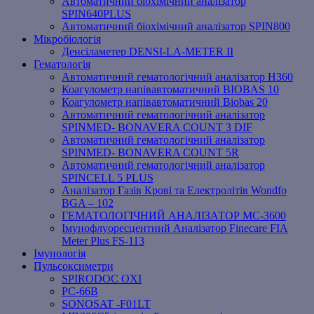
Автоматичний біохімічний аналізатор
SPIN640PLUS
Автоматичний біохімічний аналізатор SPIN800
Мікробіологія
Денсіламетер DENSI-LA-METER ІІ
Гематологія
Автоматичний гематологічний аналізатор Н360
Коагулометр напівавтоматичний BIOBAS 10
Коагулометр напівавтоматичний Biobas 20
Автоматичний гематологічний аналізатор
SPINMED- BONAVERA COUNT 3 DIF
Автоматичний гематологічний аналізатор
SPINMED- BONAVERA COUNT 5R
Автоматичний гематологічний аналізатор
SPINCELL 5 PLUS
Аналізатор Газів Крові та Електролітів Wondfo
BGA – 102
ГЕМАТОЛОГІЧНИЙ АНАЛІЗАТОР MC-3600
Імунофлуоресцентний Аналізатор Finecare FIA
Meter Plus FS-113
Імунологія
Пульсоксиметри
SPIRODOC OXI
PC-66B
SONOSAT -F01LT