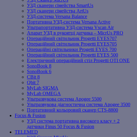
УЗД сканери сімейства SmartUs
УЗД сканери сімейства ArtUs
УЗД-система Versana Balance
Портативна УЗД-система Versana Active
Ультрапортативна УЗД-система Vscan Air
Апарат УЗД в рукоятці датчика – MicrUs PRO
Операційний світильник Progetti EYES707
Операційний світильник Progetti EYES705
Операційні світильники Progetti EYES 700
Операційний світильник Progetti EYES 500
Електричний операційний стіл Progetti OTI ONE
SonoBook 8
SonoBook 6
СBit 8
Qbit 7
MyLab SIGMA
MyLab OMEGA
Ультразвукова система Apogee 5500
Ультразвукова діагностична система Apogee 3500
Портативний кольоровий сканер CTS-8800
Focus & Fusion
УЗД система портативна високого класу + 2
датчики Finus 50 Focus & Fusion
TELEMED