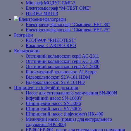
Міограф МОДУС ЕМГ-3
Електроміограф “M-TEST ONE”
НЕЙРО-МВП-8
Електроенцефалографи
Електроенцефалограф “Сімплекс ЕЕГ-39”
Електроенцефалограф “Сімплекс ЕЕГ-25”
Реографи
РЕОГРАФ “RHEOTEST”
Комплекс CARDIO-REO
Колькоскопи
Оптичний кольпоскоп серії AC-2311
Оптичний кольпоскоп серії AC-3500
Оптичний кольпоскоп серії AC-5000
Бінокулярний кольпоскоп ALScope
Відеокольпоскоп SLV-101 HDM
Відеокольпоскоп SLV-101HD
Шприцеві та інфузійні дозатори
Насос для ентерального харчування SN-600N
Інфузійний насос SN-1600V
Шприцевий насос SN-50F6
Шприцевий насос SN-50C6
Шприцевий насос (інфузомат) НК-400
Медичний насос (помпа) для ентерального
годування (HK-300)
EP-60/ EP-60C насос для ентерального годування