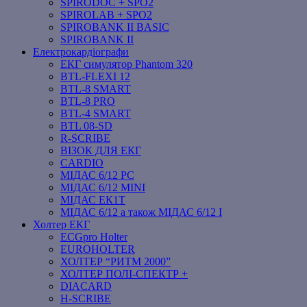
SPIRODOC + SPO2
SPIROLAB + SPO2
SPIROBANK II BASIC
SPIROBANK II
Електрокардіографи
ЕКГ симулятор Phantom 320
BTL-FLEXI 12
BTL-8 SMART
BTL-8 PRO
BTL-4 SMART
BTL 08-SD
R-SCRIBE
ВІЗОК ДЛЯ ЕКГ
CARDIO
МІДАС 6/12 PC
МІДАС 6/12 MINI
МІДАС ЕК1Т
МІДАС 6/12 а також МІДАС 6/12 І
Холтер ЕКГ
ECGpro Holter
EUROHOLTER
ХОЛТЕР “РИТМ 2000”
ХОЛТЕР ПОЛІ-СПЕКТР +
DIACARD
H-SCRIBE