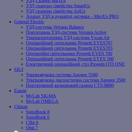
УЗД Сканер MicrUs
УЗД сканери сімейства SmartUs
УЗД сканери сімейства ArtUs
Апарат УЗД в рукоятці датчика – MicrUs PRO
General Electric
УЗД-система Versana Balance
Портативна УЗД-система Versana Active
Ультрапортативна УЗД-система Vscan Air
Операційний світильник Progetti EYES707
Операційний світильник Progetti EYES705
Операційні світильники Progetti EYES 700
Операційний світильник Progetti EYES 500
Електричний операційний стіл Progetti OTI ONE
SIUI
Ультразвукова система Apogee 5500
Ультразвукова діагностична система Apogee 3500
Портативний кольоровий сканер CTS-8800
Esaote
MyLab SIGMA
MyLab OMEGA
Chison
SonoBook 8
SonoBook 6
СBit 8
Qbit 7