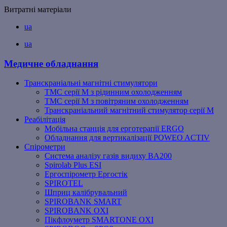
Витратні матеріали
ua
ua
Медичне обладнання
Транскраніальні магнітні стимулятори
ТМС серії M з рідинним охолодженням
ТМС серії M з повітряним охолодженням
Транскраніальний магнітний стимулятор серії M
Реабілітація
Мобільна станція для ерготерапії ERGO
Обладнання для вертикалізації POWEO ACTIV
Спірометри
Система аналізу газів видиху BA200
Spirolab Plus ESI
Ергоспірометр Ергостік
SPIROTEL
Шприц калібрувальний
SPIROBANK SMART
SPIROBANK OXI
Пікфлоуметр SMARTONE OXI