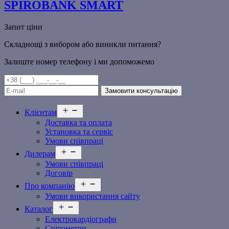
SPIROBANK SMART
Запит ціни
Складнощі з вибором або виникли питання?
Залиште номер телефону і ми допоможемо
Відкрити
Клієнтам
меню
Доставка та оплата
Установка та сервіс
Умови співпраці
Відкрити
Дилерам
меню
Умови співпраці
Договір
Відкрити
Про компанію
меню
Умови використання сайту
Відкрити
Каталог
меню
Електрокардіографи
Спірометри