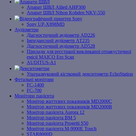
Апарати ШВЛ
Апарат ШВЛ Allied AHP300
Апарат ШВЛ Nihon Kohden NKV-550
Відеографічний принтер Sony
Sony UP-X898MD
Аудіометри
Діагностичний аудіометр AD226
Імпедансний аудіометр АТ235
Діагностичний аудіометр AD528
Прилади для реєстрації викликаної отоакустичної
емісії MAICO Ero Scan
AUDITUS-A1
Денситометри
Ультразвуковий кістковий денситометр EchoStation
Фетальні монітори
FC-1400
FC-700
Монітори пацієнта
Монітор життєвих показників MD2000С
Монітор життєвих показників MD2000В
Mонітоp пацієнта Aurora 12
Монітор пацієнта BM 5
Монітор пацієнта Progetti S50
Монітор пацієнта M-9000E Touch
STAR8000D