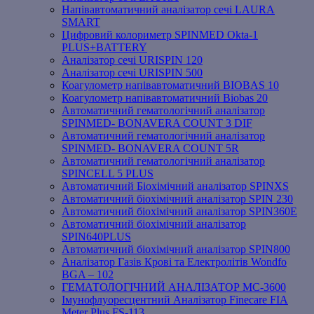
Напівавтоматичний аналізатор сечі LAURA
SMART
Цифровий колориметр SPINMED Okta-1
PLUS+BATTERY
Аналізатор сечі URISPIN 120
Аналізатор сечі URISPIN 500
Коагулометр напівавтоматичний BIOBAS 10
Коагулометр напівавтоматичний Biobas 20
Автоматичний гематологічний аналізатор
SPINMED- BONAVERA COUNT 3 DIF
Автоматичний гематологічний аналізатор
SPINMED- BONAVERA COUNT 5R
Автоматичний гематологічний аналізатор
SPINCELL 5 PLUS
Автоматичний Біохімічний аналізатор SPINXS
Автоматичний біохімічний аналізатор SPIN 230
Автоматичний біохімічний аналізатор SPIN360E
Автоматичний біохімічний аналізатор
SPIN640PLUS
Автоматичний біохімічний аналізатор SPIN800
Аналізатор Газів Крові та Електролітів Wondfo
BGA – 102
ГЕМАТОЛОГІЧНИЙ АНАЛІЗАТОР MC-3600
Імунофлуоресцентний Аналізатор Finecare FIA
Meter Plus FS-113