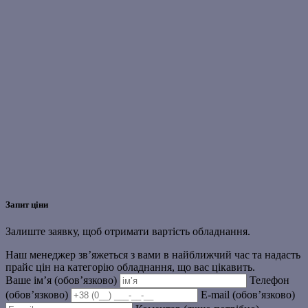
Запит ціни
Залиште заявку, щоб отримати вартість обладнання.
Наш менеджер зв’яжеться з вами в найближчий час та надасть
прайс цін на категорію обладнання, що вас цікавить.
Ваше ім’я (обов’язково)
Телефон
(обов’язково)
E-mail (обов’язково)