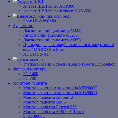
Апарати ШВЛ
Апарат ШВЛ Allied AHP300
Апарат ШВЛ Nihon Kohden NKV-550
Відеографічний принтер Sony
Sony UP-X898MD
Аудіометри
Діагностичний аудіометр AD226
Імпедансний аудіометр АТ235
Діагностичний аудіометр AD528
Прилади для реєстрації викликаної отоакустичної
емісії MAICO Ero Scan
AUDITUS-A1
Денситометри
Ультразвуковий кістковий денситометр EchoStation
Фетальні монітори
FC-1400
FC-700
Монітори пацієнта
Монітор життєвих показників MD2000С
Монітор життєвих показників MD2000В
Mонітоp пацієнта Aurora 12
Монітор пацієнта BM 5
Монітор пацієнта Progetti S50
Монітор пацієнта M-9000E Touch
STAR8000D