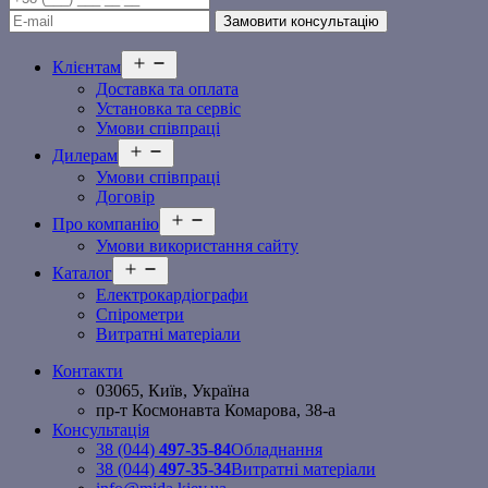
Відкрити
Клієнтам
меню
Доставка та оплата
Установка та сервіс
Умови співпраці
Відкрити
Дилерам
меню
Умови співпраці
Договір
Відкрити
Про компанію
меню
Умови використання сайту
Відкрити
Каталог
меню
Електрокардіографи
Спірометри
Витратні матеріали
Контакти
03065, Київ, Україна
пр-т Космонавта Комарова, 38-а
Консультація
38 (044)
497-35-84
Обладнання
38 (044)
497-35-34
Витратні матеріали