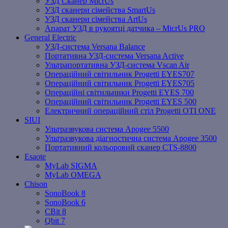
УЗД Сканер MicrUs
УЗД сканери сімейства SmartUs
УЗД сканери сімейства ArtUs
Апарат УЗД в рукоятці датчика – MicrUs PRO
General Electric
УЗД-система Versana Balance
Портативна УЗД-система Versana Active
Ультрапортативна УЗД-система Vscan Air
Операційний світильник Progetti EYES707
Операційний світильник Progetti EYES705
Операційні світильники Progetti EYES 700
Операційний світильник Progetti EYES 500
Електричний операційний стіл Progetti OTI ONE
SIUI
Ультразвукова система Apogee 5500
Ультразвукова діагностична система Apogee 3500
Портативний кольоровий сканер CTS-8800
Esaote
MyLab SIGMA
MyLab OMEGA
Chison
SonoBook 8
SonoBook 6
СBit 8
Qbit 7