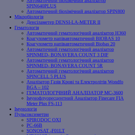
Автоматичний біохімічний аналізатор
SPIN640PLUS
Автоматичний біохімічний аналізатор SPIN800
Мікробіологія
Денсіламетер DENSI-LA-METER ІІ
Гематологія
Автоматичний гематологічний аналізатор Н360
Коагулометр напівавтоматичний BIOBAS 10
Коагулометр напівавтоматичний Biobas 20
Автоматичний гематологічний аналізатор
SPINMED- BONAVERA COUNT 3 DIF
Автоматичний гематологічний аналізатор
SPINMED- BONAVERA COUNT 5R
Автоматичний гематологічний аналізатор
SPINCELL 5 PLUS
Аналізатор Газів Крові та Електролітів Wondfo
BGA – 102
ГЕМАТОЛОГІЧНИЙ АНАЛІЗАТОР MC-3600
Імунофлуоресцентний Аналізатор Finecare FIA
Meter Plus FS-113
Імунологія
Пульсоксиметри
SPIRODOC OXI
PC-66B
SONOSAT -F01LT