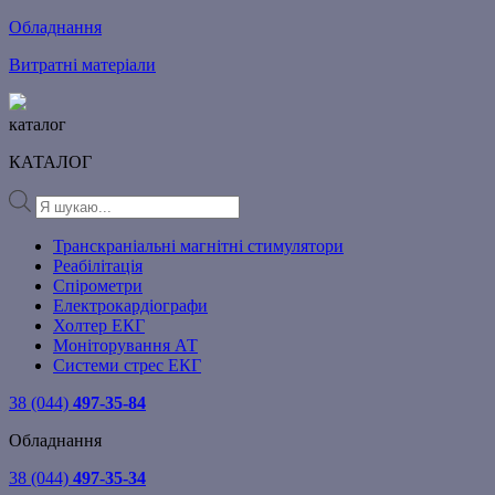
Обладнання
Витратні матеріали
каталог
КАТАЛОГ
Products
search
Транскраніальні магнітні стимулятори
Реабілітація
Спірометри
Електрокардіографи
Холтер ЕКГ
Моніторування АТ
Системи стрес ЕКГ
38 (044)
497-35-84
Обладнання
38 (044)
497-35-34