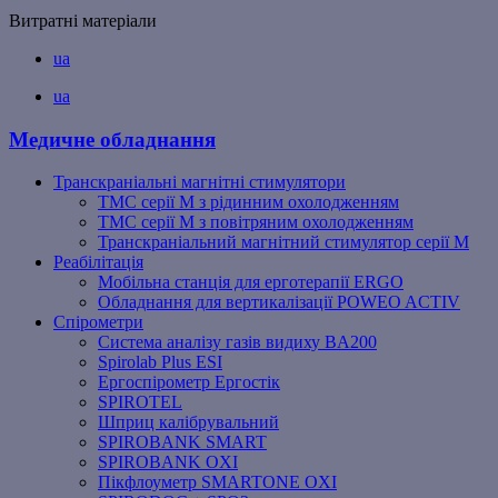
Витратні матеріали
ua
ua
Медичне обладнання
Транскраніальні магнітні стимулятори
ТМС серії M з рідинним охолодженням
ТМС серії M з повітряним охолодженням
Транскраніальний магнітний стимулятор серії M
Реабілітація
Мобільна станція для ерготерапії ERGO
Обладнання для вертикалізації POWEO ACTIV
Спірометри
Система аналізу газів видиху BA200
Spirolab Plus ESI
Ергоспірометр Ергостік
SPIROTEL
Шприц калібрувальний
SPIROBANK SMART
SPIROBANK OXI
Пікфлоуметр SMARTONE OXI