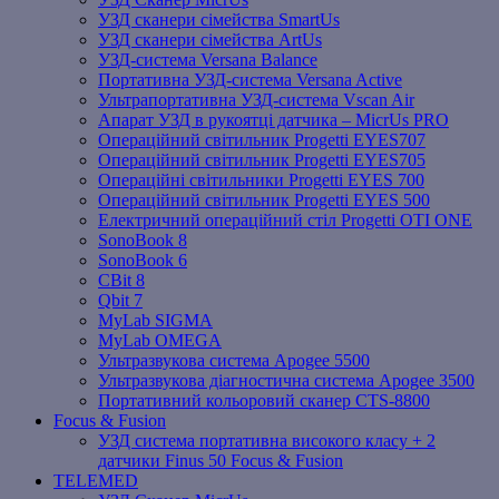
УЗД сканери сімейства SmartUs
УЗД сканери сімейства ArtUs
УЗД-система Versana Balance
Портативна УЗД-система Versana Active
Ультрапортативна УЗД-система Vscan Air
Апарат УЗД в рукоятці датчика – MicrUs PRO
Операційний світильник Progetti EYES707
Операційний світильник Progetti EYES705
Операційні світильники Progetti EYES 700
Операційний світильник Progetti EYES 500
Електричний операційний стіл Progetti OTI ONE
SonoBook 8
SonoBook 6
СBit 8
Qbit 7
MyLab SIGMA
MyLab OMEGA
Ультразвукова система Apogee 5500
Ультразвукова діагностична система Apogee 3500
Портативний кольоровий сканер CTS-8800
Focus & Fusion
УЗД система портативна високого класу + 2
датчики Finus 50 Focus & Fusion
TELEMED