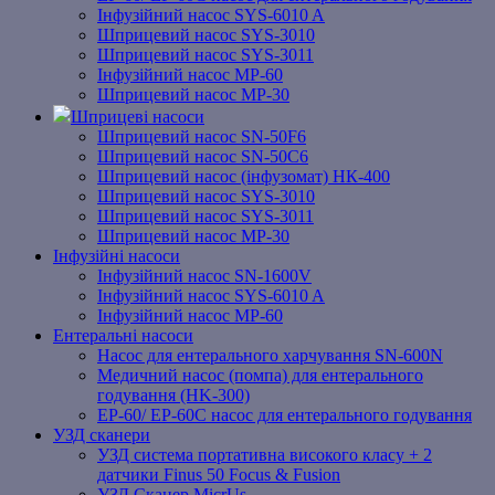
Інфузійний насос SYS-6010 A
Шприцевий насос SYS-3010
Шприцевий насос SYS-3011
Інфузійний насос MP-60
Шприцевий насос MP-30
Шприцеві насоси
Шприцевий насос SN-50F6
Шприцевий насос SN-50C6
Шприцевий насос (інфузомат) НК-400
Шприцевий насос SYS-3010
Шприцевий насос SYS-3011
Шприцевий насос MP-30
Інфузійні насоси
Інфузійний насос SN-1600V
Інфузійний насос SYS-6010 A
Інфузійний насос MP-60
Ентеральні насоси
Насос для ентерального харчування SN-600N
Медичний насос (помпа) для ентерального
годування (HK-300)
EP-60/ EP-60C насос для ентерального годування
УЗД сканери
УЗД система портативна високого класу + 2
датчики Finus 50 Focus & Fusion
УЗД Сканер MicrUs