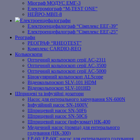
Міограф МОДУС ЕМГ-3
Електроміограф “M-TEST ONE”
НЕЙРО-МВП-8
Електроенцефалографи
Електроенцефалограф “Сімплекс ЕЕГ-39”
Електроенцефалограф “Сімплекс ЕЕГ-25”
Реографи
РЕОГРАФ “RHEOTEST”
Комплекс CARDIO-REO
Колькоскопи
Оптичний кольпоскоп серії AC-2311
Оптичний кольпоскоп серії AC-3500
Оптичний кольпоскоп серії AC-5000
Бінокулярний кольпоскоп ALScope
Відеокольпоскоп SLV-101 HDM
Відеокольпоскоп SLV-101HD
Шприцеві та інфузійні дозатори
Насос для ентерального харчування SN-600N
Інфузійний насос SN-1600V
Шприцевий насос SN-50F6
Шприцевий насос SN-50C6
Шприцевий насос (інфузомат) НК-400
Медичний насос (помпа) для ентерального
годування (HK-300)
EP-60/ EP-60C насос для ентерального годування