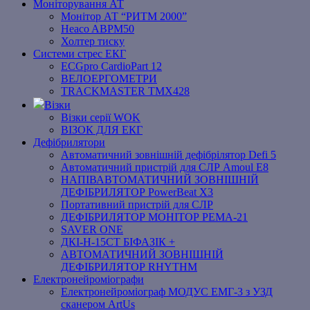
Моніторування АТ
Монітор АТ “РИТМ 2000”
Heaco ABPM50
Холтер тиску
Системи стрес ЕКГ
ECGpro CardioPart 12
ВЕЛОЕРГОМЕТРИ
TRACKMASTER TMX428
Візки
Візки серії WOK
ВІЗОК ДЛЯ ЕКГ
Дефібрилятори
Автоматичний зовнішній дефібрілятор Defi 5
Автоматичний пристрій для СЛР Amoul E8
НАПІВАВТОМАТИЧНИЙ ЗОВНІШНІЙ
ДЕФІБРИЛЯТОР PowerBeat X3
Портативний пристрій для СЛР
ДЕФІБРИЛЯТОР МОНІТОР РЕМА-21
SAVER ONE
ДКІ-Н-15СТ БІФАЗІК +
АВТОМАТИЧНИЙ ЗОВНІШНІЙ
ДЕФІБРИЛЯТОР RHYTHM
Електронейроміографи
Електронейроміограф МОДУС ЕМГ-3 з УЗД
сканером ArtUs