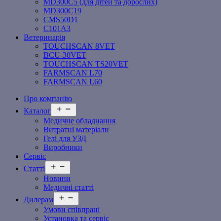
MD300C5 (для дітей та дорослих)
MD300C19
СMS50D1
С101A3
Ветеринарія
TOUCHSCAN 8VET
BCU-30VET
TOUCHSCAN TS20VET
FARMSCAN L70
FARMSCAN L60
Про компанію
Відкрити
Каталог
меню
Медичне обладнання
Витратні матеріали
Гелі для УЗД
Виробники
Сервіс
Відкрити
Статті
меню
Новини
Медичні статті
Відкрити
Дилерам
меню
Умови співпраці
Установка та сервіс