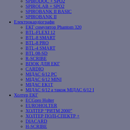
SPIRODOC + SPO2
SPIROLAB + SPO2
SPIROBANK II BASIC
SPIROBANK II
Електрокардіографи
ЕКГ симулятор Phantom 320
BTL-FLEXI 12
BTL-8 SMART
BTL-8 PRO
BTL-4 SMART
BTL 08-SD
R-SCRIBE
ВІЗОК ДЛЯ ЕКГ
CARDIO
МІДАС 6/12 PC
МІДАС 6/12 MINI
МІДАС ЕК1Т
МІДАС 6/12 а також МІДАС 6/12 І
Холтер ЕКГ
ECGpro Holter
EUROHOLTER
ХОЛТЕР “РИТМ 2000”
ХОЛТЕР ПОЛІ-СПЕКТР +
DIACARD
H-SCRIBE