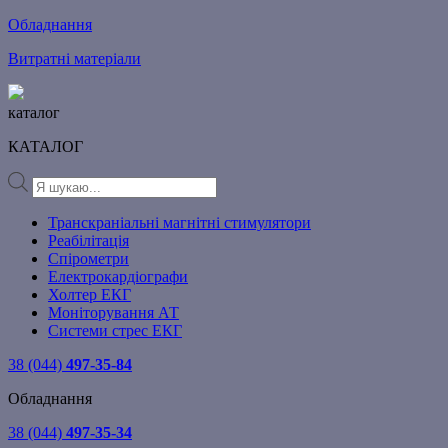
Обладнання
Витратні матеріали
каталог
КАТАЛОГ
Products
search
Транскраніальні магнітні стимулятори
Реабілітація
Спірометри
Електрокардіографи
Холтер ЕКГ
Моніторування АТ
Системи стрес ЕКГ
38 (044)
497-35-84
Обладнання
38 (044)
497-35-34