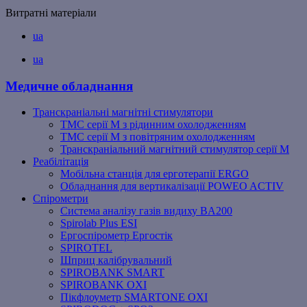
Витратні матеріали
ua
ua
Медичне обладнання
Транскраніальні магнітні стимулятори
ТМС серії M з рідинним охолодженням
ТМС серії M з повітряним охолодженням
Транскраніальний магнітний стимулятор серії M
Реабілітація
Мобільна станція для ерготерапії ERGO
Обладнання для вертикалізації POWEO ACTIV
Спірометри
Система аналізу газів видиху BA200
Spirolab Plus ESI
Ергоспірометр Ергостік
SPIROTEL
Шприц калібрувальний
SPIROBANK SMART
SPIROBANK OXI
Пікфлоуметр SMARTONE OXI