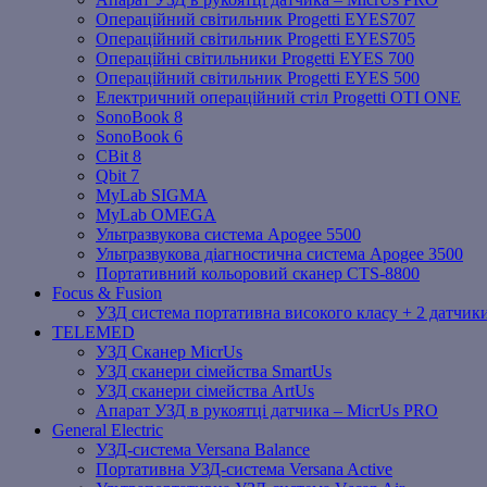
Операційний світильник Progetti EYES707
Операційний світильник Progetti EYES705
Операційні світильники Progetti EYES 700
Операційний світильник Progetti EYES 500
Електричний операційний стіл Progetti OTI ONE
SonoBook 8
SonoBook 6
СBit 8
Qbit 7
MyLab SIGMA
MyLab OMEGA
Ультразвукова система Apogee 5500
Ультразвукова діагностична система Apogee 3500
Портативний кольоровий сканер CTS-8800
Focus & Fusion
УЗД система портативна високого класу + 2 датчики
TELEMED
УЗД Сканер MicrUs
УЗД сканери сімейства SmartUs
УЗД сканери сімейства ArtUs
Апарат УЗД в рукоятці датчика – MicrUs PRO
General Electric
УЗД-система Versana Balance
Портативна УЗД-система Versana Active