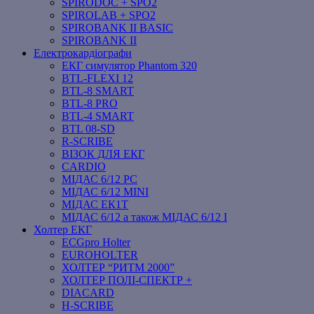
SPIRODOC + SPO2
SPIROLAB + SPO2
SPIROBANK II BASIC
SPIROBANK II
Електрокардіографи
ЕКГ симулятор Phantom 320
BTL-FLEXI 12
BTL-8 SMART
BTL-8 PRO
BTL-4 SMART
BTL 08-SD
R-SCRIBE
ВІЗОК ДЛЯ ЕКГ
CARDIO
МІДАС 6/12 PC
МІДАС 6/12 MINI
МІДАС ЕК1Т
МІДАС 6/12 а також МІДАС 6/12 І
Холтер ЕКГ
ECGpro Holter
EUROHOLTER
ХОЛТЕР “РИТМ 2000”
ХОЛТЕР ПОЛІ-СПЕКТР +
DIACARD
H-SCRIBE