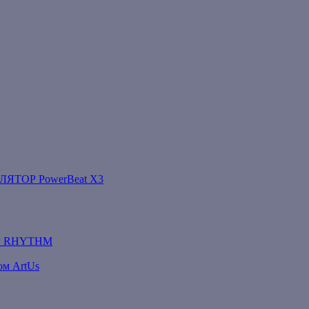
ТОР PowerBeat X3
Р RHYTHM
ом ArtUs