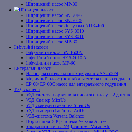
Шприцевий насос MP-30
Шприцеві насоси
Шприцевий насос SN-50F6
Шприцевий насос SN-50C6
Шприцевий насос (інфузомат) НК-400
Шприцевий насос SYS-3010
Шприцевий насос SYS-3011
Шприцевий насос MP-30
Інфузійні насоси
Інфузійний насос SN-1600V
Інфузійний насос SYS-6010 A
Інфузійний насос MP-60
Ентеральні насоси
Насос для ентерального харчування SN-600N
Медичний насос (помпа) для ентерального годуван
EP-60/ EP-60C насос для ентерального годування
УЗД сканери
УЗД система портативна високого класу + 2 датчики
УЗД Сканер MicrUs
УЗД сканери сімейства SmartUs
УЗД сканери сімейства ArtUs
УЗД-система Versana Balance
Портативна УЗД-система Versana Active
Ультрапортативна УЗД-система Vscan Air
Апарат УЗД в рукоятці датчика – MicrUs PRO