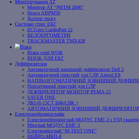
Моніторування АТ
Монітор АТ “РИТМ 2000”
Heaco ABPM50
Холтер тиску
Системи стрес ЕКГ
ECGpro CardioPart 12
ВЕЛОЕРГОМЕТРИ
TRACKMASTER TMX428
Візки
Візки серії WOK
ВІЗОК ДЛЯ ЕКГ
Дефібрилятори
Автоматичний зовнішній дефібрілятор Defi 5
Автоматичний пристрій для СЛР Amoul E8
НАПІВАВТОМАТИЧНИЙ ЗОВНІШНІЙ ДЕФІБРИЛЯ
Портативний пристрій для СЛР
ДЕФІБРИЛЯТОР МОНІТОР РЕМА-21
SAVER ONE
ДКІ-Н-15СТ БІФАЗІК +
АВТОМАТИЧНИЙ ЗОВНІШНІЙ ДЕФІБРИЛЯТО
Електронейроміографи
Електронейроміограф МОДУС ЕМГ-3 з УЗД сканер
Міограф МОДУС ЕМГ-3
Електроміограф “M-TEST ONE”
НЕЙРО-МВП-8