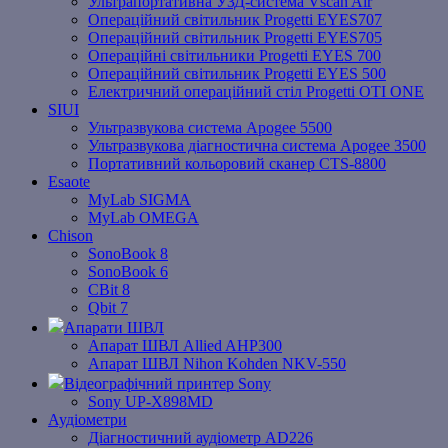
Ультрапортативна УЗД-система Vscan Air
Операційний світильник Progetti EYES707
Операційний світильник Progetti EYES705
Операційні світильники Progetti EYES 700
Операційний світильник Progetti EYES 500
Електричний операційний стіл Progetti OTI ONE
SIUI
Ультразвукова система Apogee 5500
Ультразвукова діагностична система Apogee 3500
Портативний кольоровий сканер CTS-8800
Esaote
MyLab SIGMA
MyLab OMEGA
Chison
SonoBook 8
SonoBook 6
СBit 8
Qbit 7
Апарати ШВЛ
Апарат ШВЛ Allied AHP300
Апарат ШВЛ Nihon Kohden NKV-550
Відеографічний принтер Sony
Sony UP-X898MD
Аудіометри
Діагностичний аудіометр AD226