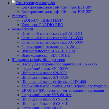
Електроенцефалографи
Електроенцефалограф “Сімплекс ЕЕГ-39”
Електроенцефалограф “Сімплекс ЕЕГ-25”
Реографи
РЕОГРАФ “RHEOTEST”
Комплекс CARDIO-REO
Колькоскопи
Оптичний кольпоскоп серії AC-2311
Оптичний кольпоскоп серії AC-3500
Оптичний кольпоскоп серії AC-5000
Бінокулярний кольпоскоп ALScope
Відеокольпоскоп SLV-101 HDM
Відеокольпоскоп SLV-101HD
Шприцеві та інфузійні дозатори
Насос для ентерального харчування SN-600N
Інфузійний насос SN-1600V
Шприцевий насос SN-50F6
Шприцевий насос SN-50C6
Шприцевий насос (інфузомат) НК-400
Медичний насос (помпа) для ентерального годуван
EP-60/ EP-60C насос для ентерального годування
Інфузійний насос SYS-6010 A
Шприцевий насос SYS-3010
Шприцевий насос SYS-3011
Інфузійний насос MP-60