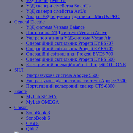
УЗД Сканер MicrUs
УЗД сканери сімейства SmartUs
УЗД сканери сімейства ArtUs
Апарат УЗД в рукоятці датчика – MicrUs PRO
General Electric
УЗД-система Versana Balance
Портативна УЗД-система Versana Active
Ультрапортативна УЗД-система Vscan Air
Операційний світильник Progetti EYES707
Операційний світильник Progetti EYES705
Операційні світильники Progetti EYES 700
Операційний світильник Progetti EYES 500
Електричний операційний стіл Progetti OTI ONE
SIUI
Ультразвукова система Apogee 5500
Ультразвукова діагностична система Apogee 3500
Портативний кольоровий сканер CTS-8800
Esaote
MyLab SIGMA
MyLab OMEGA
Chison
SonoBook 8
SonoBook 6
СBit 8
Qbit 7