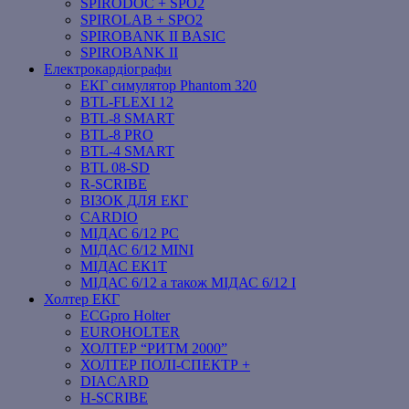
SPIRODOC + SPO2
SPIROLAB + SPO2
SPIROBANK II BASIC
SPIROBANK II
Електрокардіографи
ЕКГ симулятор Phantom 320
BTL-FLEXI 12
BTL-8 SMART
BTL-8 PRO
BTL-4 SMART
BTL 08-SD
R-SCRIBE
ВІЗОК ДЛЯ ЕКГ
CARDIO
МІДАС 6/12 PC
МІДАС 6/12 MINI
МІДАС ЕК1Т
МІДАС 6/12 а також МІДАС 6/12 І
Холтер ЕКГ
ECGpro Holter
EUROHOLTER
ХОЛТЕР “РИТМ 2000”
ХОЛТЕР ПОЛІ-СПЕКТР +
DIACARD
H-SCRIBE