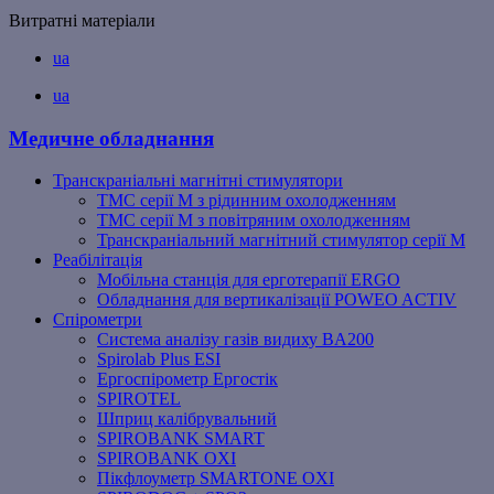
Витратні матеріали
ua
ua
Медичне обладнання
Транскраніальні магнітні стимулятори
ТМС серії M з рідинним охолодженням
ТМС серії M з повітряним охолодженням
Транскраніальний магнітний стимулятор серії M
Реабілітація
Мобільна станція для ерготерапії ERGO
Обладнання для вертикалізації POWEO ACTIV
Спірометри
Система аналізу газів видиху BA200
Spirolab Plus ESI
Ергоспірометр Ергостік
SPIROTEL
Шприц калібрувальний
SPIROBANK SMART
SPIROBANK OXI
Пікфлоуметр SMARTONE OXI