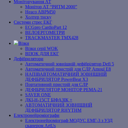
Моніторування АТ
Монітор АТ “РИТМ 2000”
Heaco ABPM50
Холтер тиску
Системи стрес ЕКГ
ECGpro CardioPart 12
ВЕЛОЕРГОМЕТРИ
TRACKMASTER TMX428
Візки
Візки серії WOK
ВІЗОК ДЛЯ ЕКГ
Дефібрилятори
Автоматичний зовнішній дефібрілятор Defi 5
Автоматичний пристрій для СЛР Amoul E8
НАПІВАВТОМАТИЧНИЙ ЗОВНІШНІЙ
ДЕФІБРИЛЯТОР PowerBeat X3
Портативний пристрій для СЛР
ДЕФІБРИЛЯТОР МОНІТОР РЕМА-21
SAVER ONE
ДКІ-Н-15СТ БІФАЗІК +
АВТОМАТИЧНИЙ ЗОВНІШНІЙ
ДЕФІБРИЛЯТОР RHYTHM
Електронейроміографи
Електронейроміограф МОДУС ЕМГ-3 з УЗД
сканером ArtUs