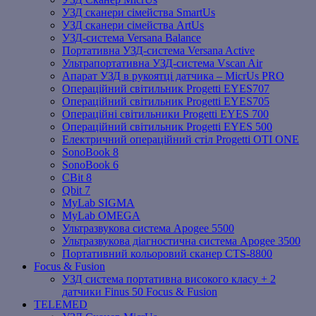
УЗД сканери сімейства SmartUs
УЗД сканери сімейства ArtUs
УЗД-система Versana Balance
Портативна УЗД-система Versana Active
Ультрапортативна УЗД-система Vscan Air
Апарат УЗД в рукоятці датчика – MicrUs PRO
Операційний світильник Progetti EYES707
Операційний світильник Progetti EYES705
Операційні світильники Progetti EYES 700
Операційний світильник Progetti EYES 500
Електричний операційний стіл Progetti OTI ONE
SonoBook 8
SonoBook 6
СBit 8
Qbit 7
MyLab SIGMA
MyLab OMEGA
Ультразвукова система Apogee 5500
Ультразвукова діагностична система Apogee 3500
Портативний кольоровий сканер CTS-8800
Focus & Fusion
УЗД система портативна високого класу + 2
датчики Finus 50 Focus & Fusion
TELEMED