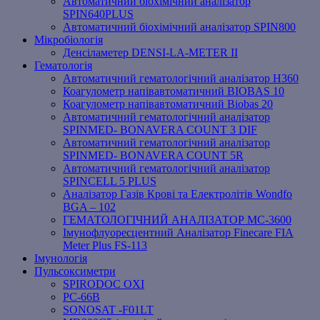
Автоматичний біохімічний аналізатор
SPIN640PLUS
Автоматичний біохімічний аналізатор SPIN800
Мікробіологія
Денсіламетер DENSI-LA-METER ІІ
Гематологія
Автоматичний гематологічний аналізатор Н360
Коагулометр напівавтоматичний BIOBAS 10
Коагулометр напівавтоматичний Biobas 20
Автоматичний гематологічний аналізатор
SPINMED- BONAVERA COUNT 3 DIF
Автоматичний гематологічний аналізатор
SPINMED- BONAVERA COUNT 5R
Автоматичний гематологічний аналізатор
SPINCELL 5 PLUS
Аналізатор Газів Крові та Електролітів Wondfo
BGA – 102
ГЕМАТОЛОГІЧНИЙ АНАЛІЗАТОР MC-3600
Імунофлуоресцентний Аналізатор Finecare FIA
Meter Plus FS-113
Імунологія
Пульсоксиметри
SPIRODOC OXI
PC-66B
SONOSAT -F01LT