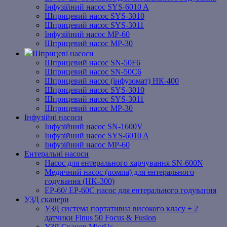
Інфузійний насос SYS-6010 A
Шприцевий насос SYS-3010
Шприцевий насос SYS-3011
Інфузійний насос MP-60
Шприцевий насос MP-30
Шприцеві насоси
Шприцевий насос SN-50F6
Шприцевий насос SN-50C6
Шприцевий насос (інфузомат) НК-400
Шприцевий насос SYS-3010
Шприцевий насос SYS-3011
Шприцевий насос MP-30
Інфузійні насоси
Інфузійний насос SN-1600V
Інфузійний насос SYS-6010 A
Інфузійний насос MP-60
Ентеральні насоси
Насос для ентерального харчування SN-600N
Медичний насос (помпа) для ентерального
годування (HK-300)
EP-60/ EP-60C насос для ентерального годування
УЗД сканери
УЗД система портативна високого класу + 2
датчики Finus 50 Focus & Fusion
УЗД Сканер MicrUs