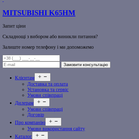
MITSUBISHI K65HM
Запит ціни
Складнощі з вибором або виникли питання?
Залиште номер телефону і ми допоможемо
Відкрити
Клієнтам
меню
Доставка та оплата
Установка та сервіс
Умови співпраці
Відкрити
Дилерам
меню
Умови співпраці
Договір
Відкрити
Про компанію
меню
Умови використання сайту
Відкрити
Каталог