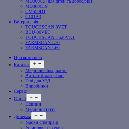
MD300C5 (для дітей та дорослих)
MD300C19
СMS50D1
С101A3
Ветеринарія
TOUCHSCAN 8VET
BCU-30VET
TOUCHSCAN TS20VET
FARMSCAN L70
FARMSCAN L60
Про компанію
Відкрити
Каталог
меню
Медичне обладнання
Витратні матеріали
Гелі для УЗД
Виробники
Сервіс
Відкрити
Статті
меню
Новини
Медичні статті
Відкрити
Дилерам
меню
Умови співпраці
Установка та сервіс