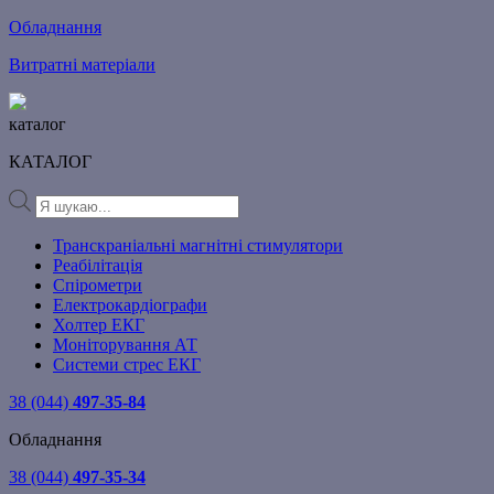
Обладнання
Витратні матеріали
каталог
КАТАЛОГ
Products
search
Транскраніальні магнітні стимулятори
Реабілітація
Спірометри
Електрокардіографи
Холтер ЕКГ
Моніторування АТ
Системи стрес ЕКГ
38 (044)
497-35-84
Обладнання
38 (044)
497-35-34