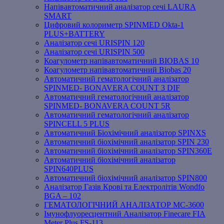
Напівавтоматичний аналізатор сечі LAURA
SMART
Цифровий колориметр SPINMED Okta-1
PLUS+BATTERY
Аналізатор сечі URISPIN 120
Аналізатор сечі URISPIN 500
Коагулометр напівавтоматичний BIOBAS 10
Коагулометр напівавтоматичний Biobas 20
Автоматичний гематологічний аналізатор
SPINMED- BONAVERA COUNT 3 DIF
Автоматичний гематологічний аналізатор
SPINMED- BONAVERA COUNT 5R
Автоматичний гематологічний аналізатор
SPINCELL 5 PLUS
Автоматичний Біохімічний аналізатор SPINXS
Автоматичний біохімічний аналізатор SPIN 230
Автоматичний біохімічний аналізатор SPIN360E
Автоматичний біохімічний аналізатор
SPIN640PLUS
Автоматичний біохімічний аналізатор SPIN800
Аналізатор Газів Крові та Електролітів Wondfo
BGA – 102
ГЕМАТОЛОГІЧНИЙ АНАЛІЗАТОР MC-3600
Імунофлуоресцентний Аналізатор Finecare FIA
Meter Plus FS-113