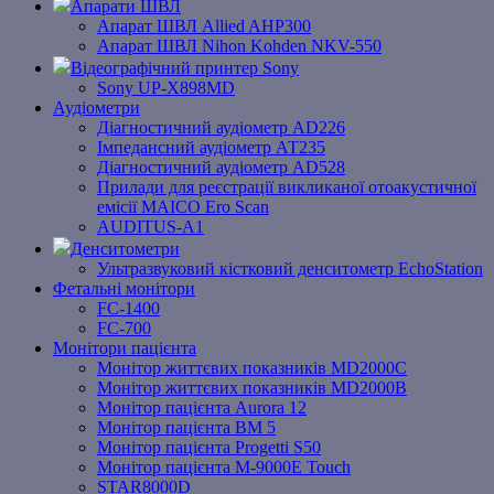
Апарати ШВЛ
Апарат ШВЛ Allied AHP300
Апарат ШВЛ Nihon Kohden NKV-550
Відеографічний принтер Sony
Sony UP-X898MD
Аудіометри
Діагностичний аудіометр AD226
Імпедансний аудіометр АТ235
Діагностичний аудіометр AD528
Прилади для реєстрації викликаної отоакустичної
емісії MAICO Ero Scan
AUDITUS-A1
Денситометри
Ультразвуковий кістковий денситометр EchoStation
Фетальні монітори
FC-1400
FC-700
Монітори пацієнта
Монітор життєвих показників MD2000С
Монітор життєвих показників MD2000В
Mонітоp пацієнта Aurora 12
Монітор пацієнта BM 5
Монітор пацієнта Progetti S50
Монітор пацієнта M-9000E Touch
STAR8000D