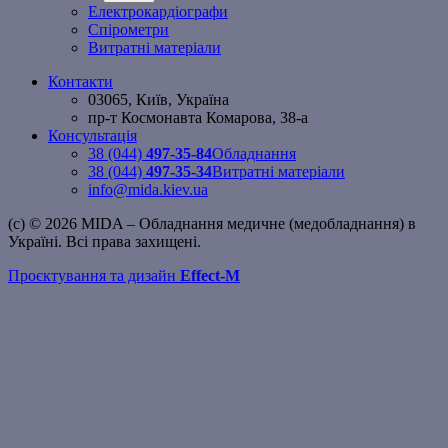
меню
Електрокардіографи
Спірометри
Витратні матеріали
Контакти
03065, Київ, Україна
пр-т Космонавта Комарова, 38-а
Консультація
38 (044)
497-35-84
Обладнання
38 (044)
497-35-34
Витратні матеріали
info@mida.kiev.ua
(c) © 2026 MIDA – Обладнання медичне (медобладнання) в
Україні. Всі права захищені.
Проєктування та дизайн
Effect-M