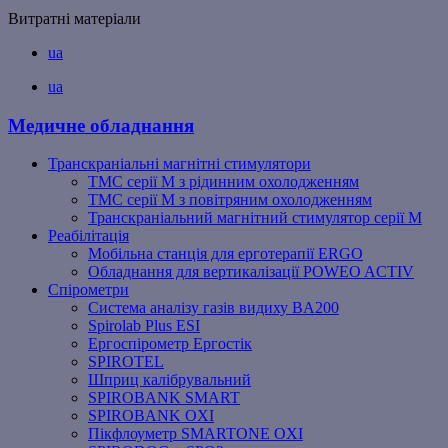
Витратні матеріали
ua
ua
Медичне обладнання
Транскраніальні магнітні стимулятори
ТМС серії M з рідинним охолодженням
ТМС серії M з повітряним охолодженням
Транскраніальний магнітний стимулятор серії M
Реабілітація
Мобільна станція для ерготерапії ERGO
Обладнання для вертикалізації POWEO ACTIV
Спірометри
Система аналізу газів видиху BA200
Spirolab Plus ESI
Ергоспірометр Ергостік
SPIROTEL
Шприц калібрувальний
SPIROBANK SMART
SPIROBANK OXI
Пікфлоуметр SMARTONE OXI