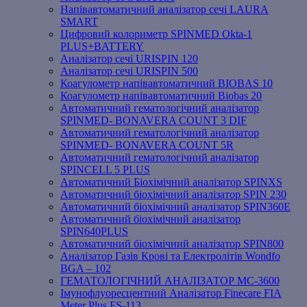
Напівавтоматичний аналізатор сечі LAURA
SMART
Цифровий колориметр SPINMED Okta-1
PLUS+BATTERY
Аналізатор сечі URISPIN 120
Аналізатор сечі URISPIN 500
Коагулометр напівавтоматичний BIOBAS 10
Коагулометр напівавтоматичний Biobas 20
Автоматичний гематологічний аналізатор
SPINMED- BONAVERA COUNT 3 DIF
Автоматичний гематологічний аналізатор
SPINMED- BONAVERA COUNT 5R
Автоматичний гематологічний аналізатор
SPINCELL 5 PLUS
Автоматичний Біохімічний аналізатор SPINXS
Автоматичний біохімічний аналізатор SPIN 230
Автоматичний біохімічний аналізатор SPIN360E
Автоматичний біохімічний аналізатор
SPIN640PLUS
Автоматичний біохімічний аналізатор SPIN800
Аналізатор Газів Крові та Електролітів Wondfo
BGA – 102
ГЕМАТОЛОГІЧНИЙ АНАЛІЗАТОР MC-3600
Імунофлуоресцентний Аналізатор Finecare FIA
Meter Plus FS-113