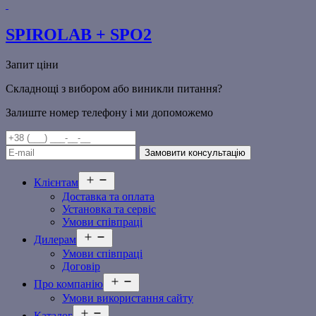
SPIROLAB + SPO2
Запит ціни
Складнощі з вибором або виникли питання?
Залиште номер телефону і ми допоможемо
Відкрити
Клієнтам
меню
Доставка та оплата
Установка та сервіс
Умови співпраці
Відкрити
Дилерам
меню
Умови співпраці
Договір
Відкрити
Про компанію
меню
Умови використання сайту
Відкрити
Каталог