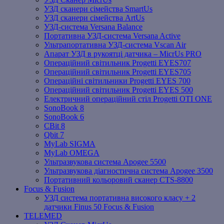
УЗД сканери сімейства SmartUs
УЗД сканери сімейства ArtUs
УЗД-система Versana Balance
Портативна УЗД-система Versana Active
Ультрапортативна УЗД-система Vscan Air
Апарат УЗД в рукоятці датчика – MicrUs PRO
Операційний світильник Progetti EYES707
Операційний світильник Progetti EYES705
Операційні світильники Progetti EYES 700
Операційний світильник Progetti EYES 500
Електричний операційний стіл Progetti OTI ONE
SonoBook 8
SonoBook 6
СBit 8
Qbit 7
MyLab SIGMA
MyLab OMEGA
Ультразвукова система Apogee 5500
Ультразвукова діагностична система Apogee 3500
Портативний кольоровий сканер CTS-8800
Focus & Fusion
УЗД система портативна високого класу + 2
датчики Finus 50 Focus & Fusion
TELEMED