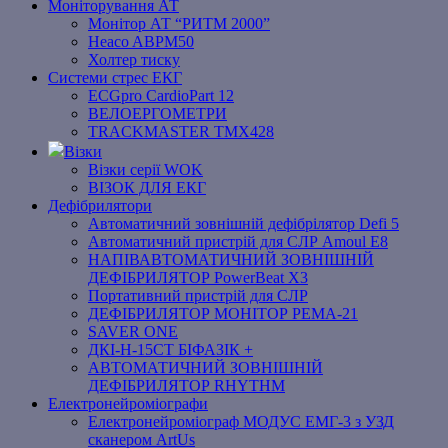
Моніторування АТ
Монітор АТ “РИТМ 2000”
Heaco ABPM50
Холтер тиску
Системи стрес ЕКГ
ECGpro CardioPart 12
ВЕЛОЕРГОМЕТРИ
TRACKMASTER TMX428
Візки
Візки серії WOK
ВІЗОК ДЛЯ ЕКГ
Дефібрилятори
Автоматичний зовнішній дефібрілятор Defi 5
Автоматичний пристрій для СЛР Amoul E8
НАПІВАВТОМАТИЧНИЙ ЗОВНІШНІЙ
ДЕФІБРИЛЯТОР PowerBeat X3
Портативний пристрій для СЛР
ДЕФІБРИЛЯТОР МОНІТОР РЕМА-21
SAVER ONE
ДКІ-Н-15СТ БІФАЗІК +
АВТОМАТИЧНИЙ ЗОВНІШНІЙ
ДЕФІБРИЛЯТОР RHYTHM
Електронейроміографи
Електронейроміограф МОДУС ЕМГ-3 з УЗД
сканером ArtUs