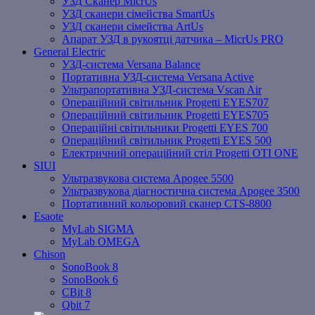
УЗД Сканер MicrUs
УЗД сканери сімейства SmartUs
УЗД сканери сімейства ArtUs
Апарат УЗД в рукоятці датчика – MicrUs PRO
General Electric
УЗД-система Versana Balance
Портативна УЗД-система Versana Active
Ультрапортативна УЗД-система Vscan Air
Операційний світильник Progetti EYES707
Операційний світильник Progetti EYES705
Операційні світильники Progetti EYES 700
Операційний світильник Progetti EYES 500
Електричний операційний стіл Progetti OTI ONE
SIUI
Ультразвукова система Apogee 5500
Ультразвукова діагностична система Apogee 3500
Портативний кольоровий сканер CTS-8800
Esaote
MyLab SIGMA
MyLab OMEGA
Chison
SonoBook 8
SonoBook 6
СBit 8
Qbit 7