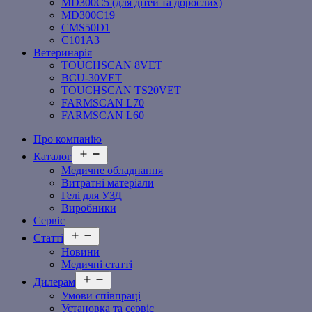
MD300C5 (для дітей та дорослих)
MD300C19
СMS50D1
С101A3
Ветеринарія
TOUCHSCAN 8VET
BCU-30VET
TOUCHSCAN TS20VET
FARMSCAN L70
FARMSCAN L60
Про компанію
Відкрити
Каталог
меню
Медичне обладнання
Витратні матеріали
Гелі для УЗД
Виробники
Сервіс
Відкрити
Статті
меню
Новини
Медичні статті
Відкрити
Дилерам
меню
Умови співпраці
Установка та сервіс