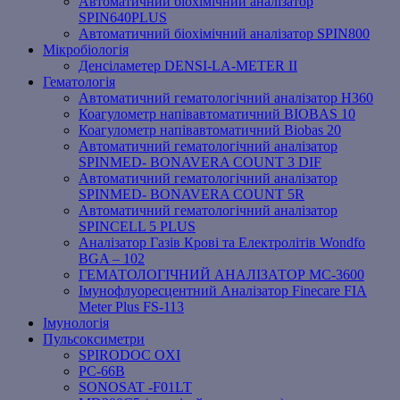
Автоматичний біохімічний аналізатор
SPIN640PLUS
Автоматичний біохімічний аналізатор SPIN800
Мікробіологія
Денсіламетер DENSI-LA-METER ІІ
Гематологія
Автоматичний гематологічний аналізатор Н360
Коагулометр напівавтоматичний BIOBAS 10
Коагулометр напівавтоматичний Biobas 20
Автоматичний гематологічний аналізатор
SPINMED- BONAVERA COUNT 3 DIF
Автоматичний гематологічний аналізатор
SPINMED- BONAVERA COUNT 5R
Автоматичний гематологічний аналізатор
SPINCELL 5 PLUS
Аналізатор Газів Крові та Електролітів Wondfo
BGA – 102
ГЕМАТОЛОГІЧНИЙ АНАЛІЗАТОР MC-3600
Імунофлуоресцентний Аналізатор Finecare FIA
Meter Plus FS-113
Імунологія
Пульсоксиметри
SPIRODOC OXI
PC-66B
SONOSAT -F01LT