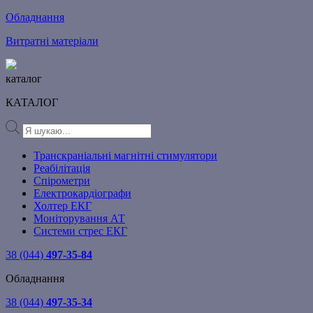
Обладнання
Витратні матеріали
каталог
КАТАЛОГ
Products
search
Транскраніальні магнітні стимулятори
Реабілітація
Спірометри
Електрокардіографи
Холтер ЕКГ
Моніторування АТ
Системи стрес ЕКГ
38 (044)
497-35-84
Обладнання
38 (044)
497-35-34