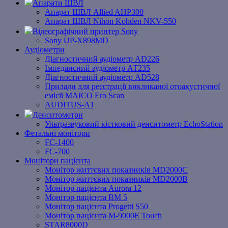
Апарати ШВЛ
Апарат ШВЛ Allied AHP300
Апарат ШВЛ Nihon Kohden NKV-550
Відеографічний принтер Sony
Sony UP-X898MD
Аудіометри
Діагностичний аудіометр AD226
Імпедансний аудіометр АТ235
Діагностичний аудіометр AD528
Прилади для реєстрації викликаної отоакустичної
емісії MAICO Ero Scan
AUDITUS-A1
Денситометри
Ультразвуковий кістковий денситометр EchoStation
Фетальні монітори
FC-1400
FC-700
Монітори пацієнта
Монітор життєвих показників MD2000С
Монітор життєвих показників MD2000В
Mонітоp пацієнта Aurora 12
Монітор пацієнта BM 5
Монітор пацієнта Progetti S50
Монітор пацієнта M-9000E Touch
STAR8000D