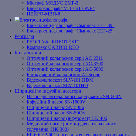
Міограф МОДУС ЕМГ-3
Електроміограф “M-TEST ONE”
НЕЙРО-МВП-8
Електроенцефалографи
Електроенцефалограф “Сімплекс ЕЕГ-39”
Електроенцефалограф “Сімплекс ЕЕГ-25”
Реографи
РЕОГРАФ “RHEOTEST”
Комплекс CARDIO-REO
Колькоскопи
Оптичний кольпоскоп серії AC-2311
Оптичний кольпоскоп серії AC-3500
Оптичний кольпоскоп серії AC-5000
Бінокулярний кольпоскоп ALScope
Відеокольпоскоп SLV-101 HDM
Відеокольпоскоп SLV-101HD
Шприцеві та інфузійні дозатори
Насос для ентерального харчування SN-600N
Інфузійний насос SN-1600V
Шприцевий насос SN-50F6
Шприцевий насос SN-50C6
Шприцевий насос (інфузомат) НК-400
Медичний насос (помпа) для ентерального
годування (HK-300)
EP-60/ EP-60C насос для ентерального годування