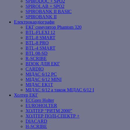
SPIRODOC + SPO2
SPIROLAB + SPO2
SPIROBANK II BASIC
SPIROBANK II
Електрокардіографи
ЕКГ симулятор Phantom 320
BTL-FLEXI 12
BTL-8 SMART
BTL-8 PRO
BTL-4 SMART
BTL 08-SD
R-SCRIBE
ВІЗОК ДЛЯ ЕКГ
CARDIO
МІДАС 6/12 PC
МІДАС 6/12 MINI
МІДАС ЕК1Т
МІДАС 6/12 а також МІДАС 6/12 І
Холтер ЕКГ
ECGpro Holter
EUROHOLTER
ХОЛТЕР “РИТМ 2000”
ХОЛТЕР ПОЛІ-СПЕКТР +
DIACARD
H-SCRIBE