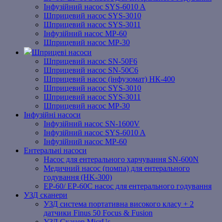
Інфузійний насос SYS-6010 A
Шприцевий насос SYS-3010
Шприцевий насос SYS-3011
Інфузійний насос MP-60
Шприцевий насос MP-30
Шприцеві насоси
Шприцевий насос SN-50F6
Шприцевий насос SN-50C6
Шприцевий насос (інфузомат) НК-400
Шприцевий насос SYS-3010
Шприцевий насос SYS-3011
Шприцевий насос MP-30
Інфузійні насоси
Інфузійний насос SN-1600V
Інфузійний насос SYS-6010 A
Інфузійний насос MP-60
Ентеральні насоси
Насос для ентерального харчування SN-600N
Медичний насос (помпа) для ентерального
годування (HK-300)
EP-60/ EP-60C насос для ентерального годування
УЗД сканери
УЗД система портативна високого класу + 2
датчики Finus 50 Focus & Fusion
УЗД Сканер MicrUs