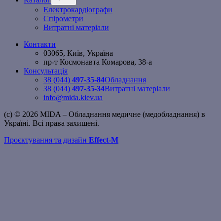
меню
Електрокардіографи
Спірометри
Витратні матеріали
Контакти
03065, Київ, Україна
пр-т Космонавта Комарова, 38-а
Консультація
38 (044)
497-35-84
Обладнання
38 (044)
497-35-34
Витратні матеріали
info@mida.kiev.ua
(c) © 2026 MIDA – Обладнання медичне (медобладнання) в
Україні. Всі права захищені.
Проєктування та дизайн
Effect-M