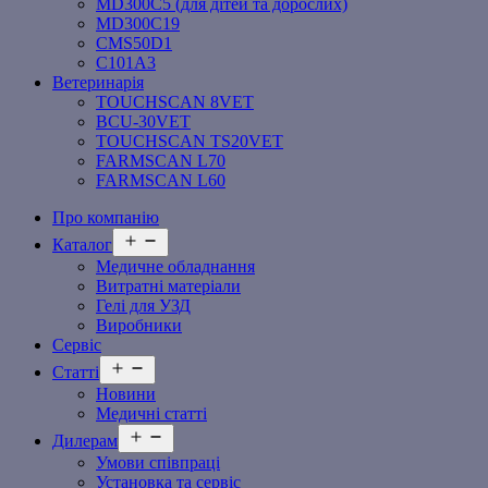
MD300C5 (для дітей та дорослих)
MD300C19
СMS50D1
С101A3
Ветеринарія
TOUCHSCAN 8VET
BCU-30VET
TOUCHSCAN TS20VET
FARMSCAN L70
FARMSCAN L60
Про компанію
Відкрити
Каталог
меню
Медичне обладнання
Витратні матеріали
Гелі для УЗД
Виробники
Сервіс
Відкрити
Статті
меню
Новини
Медичні статті
Відкрити
Дилерам
меню
Умови співпраці
Установка та сервіс