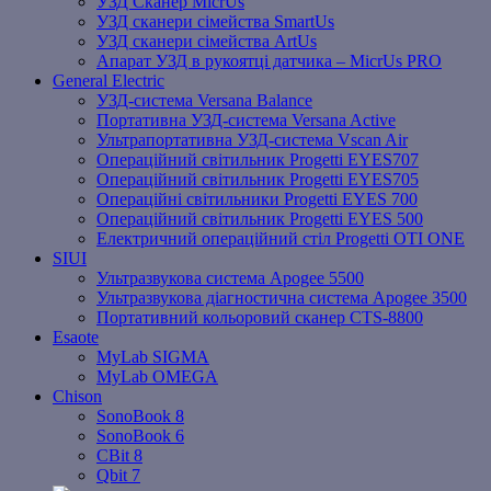
УЗД Сканер MicrUs
УЗД сканери сімейства SmartUs
УЗД сканери сімейства ArtUs
Апарат УЗД в рукоятці датчика – MicrUs PRO
General Electric
УЗД-система Versana Balance
Портативна УЗД-система Versana Active
Ультрапортативна УЗД-система Vscan Air
Операційний світильник Progetti EYES707
Операційний світильник Progetti EYES705
Операційні світильники Progetti EYES 700
Операційний світильник Progetti EYES 500
Електричний операційний стіл Progetti OTI ONE
SIUI
Ультразвукова система Apogee 5500
Ультразвукова діагностична система Apogee 3500
Портативний кольоровий сканер CTS-8800
Esaote
MyLab SIGMA
MyLab OMEGA
Chison
SonoBook 8
SonoBook 6
СBit 8
Qbit 7