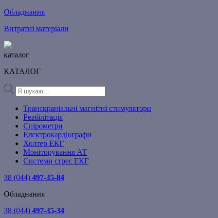
Обладнання
Витратні матеріали
каталог
КАТАЛОГ
Products
search
Транскраніальні магнітні стимулятори
Реабілітація
Спірометри
Електрокардіографи
Холтер ЕКГ
Моніторування АТ
Системи стрес ЕКГ
38 (044)
497-35-84
Обладнання
38 (044)
497-35-34