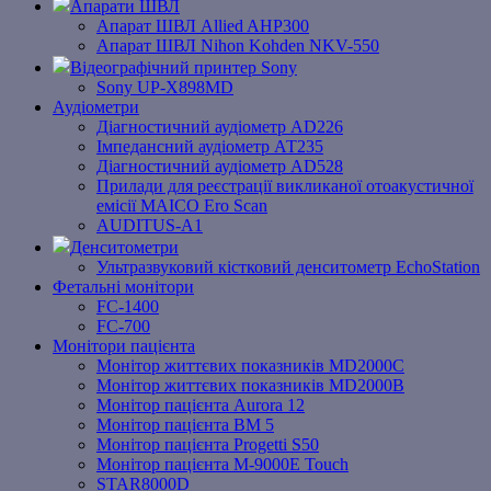
Апарати ШВЛ
Апарат ШВЛ Allied AHP300
Апарат ШВЛ Nihon Kohden NKV-550
Відеографічний принтер Sony
Sony UP-X898MD
Аудіометри
Діагностичний аудіометр AD226
Імпедансний аудіометр АТ235
Діагностичний аудіометр AD528
Прилади для реєстрації викликаної отоакустичної
емісії MAICO Ero Scan
AUDITUS-A1
Денситометри
Ультразвуковий кістковий денситометр EchoStation
Фетальні монітори
FC-1400
FC-700
Монітори пацієнта
Монітор життєвих показників MD2000С
Монітор життєвих показників MD2000В
Mонітоp пацієнта Aurora 12
Монітор пацієнта BM 5
Монітор пацієнта Progetti S50
Монітор пацієнта M-9000E Touch
STAR8000D