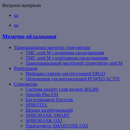
Витратні матеріали
ua
ua
Медичне обладнання
Транскраніальні магнітні стимулятори
ТМС серії M з рідинним охолодженням
ТМС серії M з повітряним охолодженням
Транскраніальний магнітний стимулятор серії M
Реабілітація
Мобільна станція для ерготерапії ERGO
Обладнання для вертикалізації POWEO ACTIV
Спірометри
Система аналізу газів видиху BA200
Spirolab Plus ESI
Ергоспірометр Ергостік
SPIROTEL
Шприц калібрувальний
SPIROBANK SMART
SPIROBANK OXI
Пікфлоуметр SMARTONE OXI