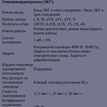
Электрокардиограмма (ЭКГ):
Вход ЭКГ в пяти отведениях / Ввод ЭКГ в
Режим ввода
трех отведениях
Выбор свинца
I, II, III, aVR, aVL, aVF, V-
Получить отбор
АВТО, 0,25X, 0,5X, 1X, 2X, 4X
Режим диагностики, режим мониторинга,
Режим работы
режим работы
Сигнал
1 мВ ± 5%
калибровки
Напряжение изоляции 4000 В, 50/60 Гц.
Защита от высокочастотных помех
Защита
электрического ножа. Защита от
дефибрилляции.
Кардиостимулятор
одновременно
Поддержка
использовать
Инструкции по
отключению
Каждый электрод (исключая RL)
электрода
Скорость
12,5 мм / с, 25 мм / с, 50 ​​мм / с
сканирования
Коэффициент
подавления
≥90 дБ