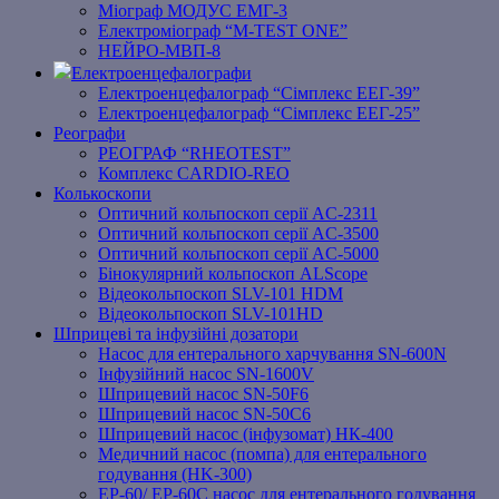
Міограф МОДУС ЕМГ-3
Електроміограф “M-TEST ONE”
НЕЙРО-МВП-8
Електроенцефалографи
Електроенцефалограф “Сімплекс ЕЕГ-39”
Електроенцефалограф “Сімплекс ЕЕГ-25”
Реографи
РЕОГРАФ “RHEOTEST”
Комплекс CARDIO-REO
Колькоскопи
Оптичний кольпоскоп серії AC-2311
Оптичний кольпоскоп серії AC-3500
Оптичний кольпоскоп серії AC-5000
Бінокулярний кольпоскоп ALScope
Відеокольпоскоп SLV-101 HDM
Відеокольпоскоп SLV-101HD
Шприцеві та інфузійні дозатори
Насос для ентерального харчування SN-600N
Інфузійний насос SN-1600V
Шприцевий насос SN-50F6
Шприцевий насос SN-50C6
Шприцевий насос (інфузомат) НК-400
Медичний насос (помпа) для ентерального
годування (HK-300)
EP-60/ EP-60C насос для ентерального годування