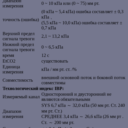
Диапазон
0 ~ 10 кПа или (0 ~ 75) мм рт.
измерения
(0 кПа ~ 5,4 кПа) ошибка составляет ± 0,3
кПа 、
точность (ошибка)
(5,5 кПа ~ 10,0 кПа) ошибка составляет ±
0,7 кПа
Верхний предел
2,1 ~ 13,2 кПа
сигнала тревоги
Нижний предел
0 ~ 6,5 кПа
сигнала тревоги
время
12 с
EtCO2
существовать
Единица
кПа / мм рт. ст. /%
измерения
внешний основной поток и боковой поток
Совместимость
совместимы
Технологический индекс IBP:
Односторонний и двусторонний не
Измеряемый канал
являются обязательными
SYS 6,7 кПа ～ 32,0 кПа (50 мм рт. Ст. 240
мм рт. Ст.)
Диапазон
измерения
СРЕДНЕЕ 3,4 кПа ～ 26,6 кПа (26 мм рт .
Ст. ～ 200 мм рт.