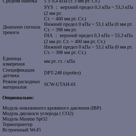
Средняя ошибка
≤ ± 0,4 кПа (± 3 мм рт. Ст.)
SYS ： верхний предел 0,3 кПа ~ 53,3 кПа
(2 мм рт.
Ст. ~ 400 мм рт. Ст.)
Нижний предел 0 кПа ~ 53,1 кПа (0 мм рт.
Диапазон сигнала
Ст. ~ 398 мм рт.
тревоги
DIA ： верхний предел 0,3 кПа ~ 53,3 кПа
(2 мм рт. Ст. ~ 400 мм рт. Ст.)
Нижний предел 0 кПа ~ 53,1 кПа (0 мм рт.
Ст. ~ 398 мм рт. Ст.)
Единица
мм рт. ст. / кПа
измерения
Спецификация
DPT-248 (пробел)
датчика
Режим расходных
SCW-UTAH-01
материалов
Опционально:
Модуль инвазивного кровяного давления (IBP)
Модуль двуокиси углерода ( CO2)
Модуль Masimo SpO2
Термопринтер
Встроенный Wi-Fi