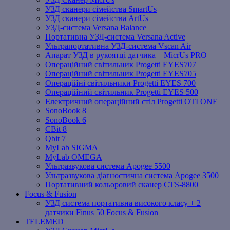
УЗД сканери сімейства SmartUs
УЗД сканери сімейства ArtUs
УЗД-система Versana Balance
Портативна УЗД-система Versana Active
Ультрапортативна УЗД-система Vscan Air
Апарат УЗД в рукоятці датчика – MicrUs PRO
Операційний світильник Progetti EYES707
Операційний світильник Progetti EYES705
Операційні світильники Progetti EYES 700
Операційний світильник Progetti EYES 500
Електричний операційний стіл Progetti OTI ONE
SonoBook 8
SonoBook 6
СBit 8
Qbit 7
MyLab SIGMA
MyLab OMEGA
Ультразвукова система Apogee 5500
Ультразвукова діагностична система Apogee 3500
Портативний кольоровий сканер CTS-8800
Focus & Fusion
УЗД система портативна високого класу + 2
датчики Finus 50 Focus & Fusion
TELEMED