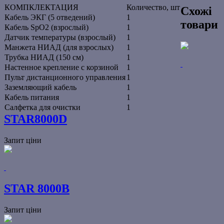
КОМПКЛЕКТАЦИЯ
Количество, шт
Схожі
Кабель ЭКГ (5 отведений)
1
товари
Кабель SpO2 (взрослый)
1
Датчик температуры (взрослый)
1
Манжета НИАД (для взрослых)
1
Трубка НИАД (150 см)
1
Настенное крепление с корзиной
1
Пульт дистанционного управления
1
Заземляющий кабель
1
Кабель питания
1
Салфетка для очистки
1
STAR8000D
Запит ціни
STAR 8000B
Запит ціни