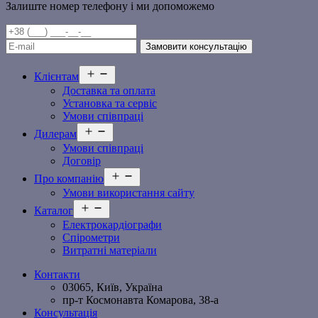
Залиште номер телефону і ми допоможемо
Відкрити
Клієнтам
меню
Доставка та оплата
Установка та сервіс
Умови співпраці
Відкрити
Дилерам
меню
Умови співпраці
Договір
Відкрити
Про компанію
меню
Умови використання сайту
Відкрити
Каталог
меню
Електрокардіографи
Спірометри
Витратні матеріали
Контакти
03065, Київ, Україна
пр-т Космонавта Комарова, 38-а
Консультація