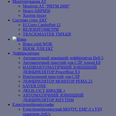
Моніторування АТ
Монітор АТ “РИТМ 2000”
Heaco ABPM50
Холтер тиску
Системи стрес ЕКГ
ECGpro CardioPart 12
ВЕЛОЕРГОМЕТРИ
TRACKMASTER TMX428
Візки
Візки серії WOK
ВІЗОК ДЛЯ ЕКГ
Дефібрилятори
Автоматичний зовнішній дефібрілятор Defi 5
Автоматичний пристрій для СЛР Amoul E8
НАПІВАВТОМАТИЧНИЙ ЗОВНІШНІЙ
ДЕФІБРИЛЯТОР PowerBeat X3
Портативний пристрій для СЛР
ДЕФІБРИЛЯТОР МОНІТОР РЕМА-21
SAVER ONE
ДКІ-Н-15СТ БІФАЗІК +
АВТОМАТИЧНИЙ ЗОВНІШНІЙ
ДЕФІБРИЛЯТОР RHYTHM
Електронейроміографи
Електронейроміограф МОДУС ЕМГ-3 з УЗД
сканером ArtUs