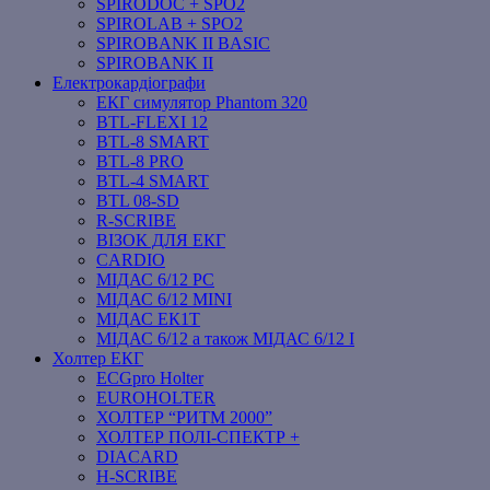
SPIRODOC + SPO2
SPIROLAB + SPO2
SPIROBANK II BASIC
SPIROBANK II
Електрокардіографи
ЕКГ симулятор Phantom 320
BTL-FLEXI 12
BTL-8 SMART
BTL-8 PRO
BTL-4 SMART
BTL 08-SD
R-SCRIBE
ВІЗОК ДЛЯ ЕКГ
CARDIO
МІДАС 6/12 PC
МІДАС 6/12 MINI
МІДАС ЕК1Т
МІДАС 6/12 а також МІДАС 6/12 І
Холтер ЕКГ
ECGpro Holter
EUROHOLTER
ХОЛТЕР “РИТМ 2000”
ХОЛТЕР ПОЛІ-СПЕКТР +
DIACARD
H-SCRIBE