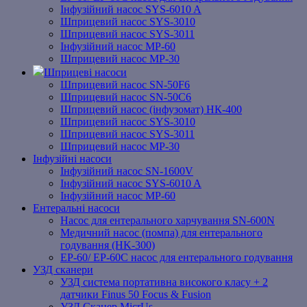
Інфузійний насос SYS-6010 A
Шприцевий насос SYS-3010
Шприцевий насос SYS-3011
Інфузійний насос MP-60
Шприцевий насос MP-30
Шприцеві насоси
Шприцевий насос SN-50F6
Шприцевий насос SN-50C6
Шприцевий насос (інфузомат) НК-400
Шприцевий насос SYS-3010
Шприцевий насос SYS-3011
Шприцевий насос MP-30
Інфузійні насоси
Інфузійний насос SN-1600V
Інфузійний насос SYS-6010 A
Інфузійний насос MP-60
Ентеральні насоси
Насос для ентерального харчування SN-600N
Медичний насос (помпа) для ентерального
годування (HK-300)
EP-60/ EP-60C насос для ентерального годування
УЗД сканери
УЗД система портативна високого класу + 2
датчики Finus 50 Focus & Fusion
УЗД Сканер MicrUs