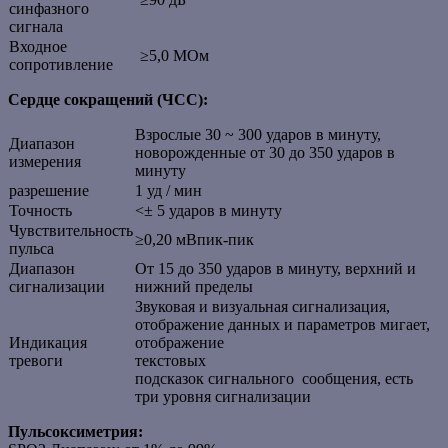
синфазного
сигнала
Входное
≥5,0 МОм
сопротивление
Сердце сокращений (ЧСС):
Взрослые 30 ~ 300 ударов в минуту,
Диапазон
новорожденные от 30 до 350 ударов в
измерения
минуту
разрешение
1 уд / мин
Точность
<± 5 ударов в минуту
Чувствительность
≥0,20 мВпик-пик
пульса
Диапазон
От 15 до 350 ударов в минуту, верхний и
сигнализации
нижний пределы
Звуковая и визуальная сигнализация,
отображение данных и параметров мигает,
Индикация
отображение
тревоги
текстовых
подсказок сигнального сообщения, есть
три уровня сигнализации
Пульсоксиметрия: