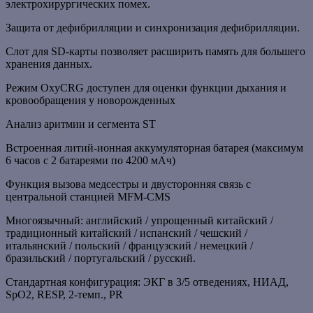
электрохирургических помех.
Защита от дефибрилляции и синхронизация дефибрилляции.
Слот для SD-карты позволяет расширить память для большего
хранения данных.
Режим OxyCRG доступен для оценки функции дыхания и
кровообращения у новорожденных
Анализ аритмии и сегмента ST
Встроенная литий-ионная аккумуляторная батарея (максимум
6 часов с 2 батареями по 4200 мАч)
Функция вызова медсестры и двусторонняя связь с
центральной станцией MFM-CMS
Многоязычный: английский / упрощенный китайский /
традиционный китайский / испанский / чешский /
итальянский / польский / французский / немецкий /
бразильский / португальский / русский.
Стандартная конфигурация: ЭКГ в 3/5 отведениях, НИАД,
SpO2, RESP, 2-темп., PR