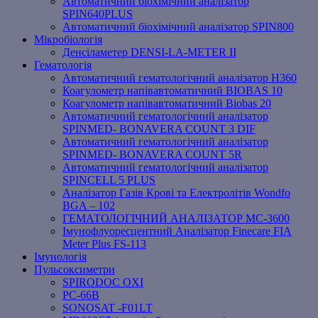
Автоматичний біохімічний аналізатор
SPIN640PLUS
Автоматичний біохімічний аналізатор SPIN800
Мікробіологія
Денсіламетер DENSI-LA-METER ІІ
Гематологія
Автоматичний гематологічний аналізатор Н360
Коагулометр напівавтоматичний BIOBAS 10
Коагулометр напівавтоматичний Biobas 20
Автоматичний гематологічний аналізатор
SPINMED- BONAVERA COUNT 3 DIF
Автоматичний гематологічний аналізатор
SPINMED- BONAVERA COUNT 5R
Автоматичний гематологічний аналізатор
SPINCELL 5 PLUS
Аналізатор Газів Крові та Електролітів Wondfo
BGA – 102
ГЕМАТОЛОГІЧНИЙ АНАЛІЗАТОР MC-3600
Імунофлуоресцентний Аналізатор Finecare FIA
Meter Plus FS-113
Імунологія
Пульсоксиметри
SPIRODOC OXI
PC-66B
SONOSAT -F01LT