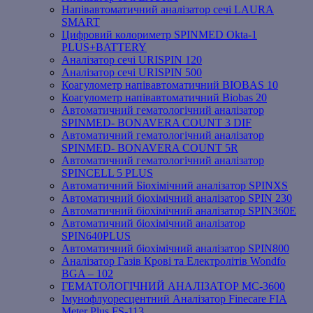
Напівавтоматичний аналізатор сечі LAURA
SMART
Цифровий колориметр SPINMED Okta-1
PLUS+BATTERY
Аналізатор сечі URISPIN 120
Аналізатор сечі URISPIN 500
Коагулометр напівавтоматичний BIOBAS 10
Коагулометр напівавтоматичний Biobas 20
Автоматичний гематологічний аналізатор
SPINMED- BONAVERA COUNT 3 DIF
Автоматичний гематологічний аналізатор
SPINMED- BONAVERA COUNT 5R
Автоматичний гематологічний аналізатор
SPINCELL 5 PLUS
Автоматичний Біохімічний аналізатор SPINXS
Автоматичний біохімічний аналізатор SPIN 230
Автоматичний біохімічний аналізатор SPIN360E
Автоматичний біохімічний аналізатор
SPIN640PLUS
Автоматичний біохімічний аналізатор SPIN800
Аналізатор Газів Крові та Електролітів Wondfo
BGA – 102
ГЕМАТОЛОГІЧНИЙ АНАЛІЗАТОР MC-3600
Імунофлуоресцентний Аналізатор Finecare FIA
Meter Plus FS-113