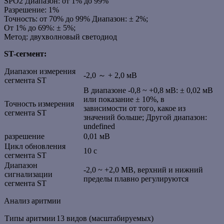
SPO2 Диапазон: от 1% до 99%
Разрешение: 1%
Точность: от 70% до 99% Диапазон: ± 2%;
От 1% до 69%: ± 5%;
Метод: двухволновый светодиод
ST-сегмент:
Диапазон измерения
-2,0 ～ + 2,0 мВ
сегмента ST
В диапазоне -0,8 ~ +0,8 мВ: ± 0,02 мВ
или показание ± 10%, в
Точность измерения
зависимости от того, какое из
сегмента ST
значений больше; Другой диапазон:
undefined
разрешение
0,01 мВ
Цикл обновления
10 с
сегмента ST
Диапазон
-2,0 ~ +2,0 МВ, верхний и нижний
сигнализации
пределы плавно регулируются
сегмента ST
Анализ аритмии
Типы аритмии
13 видов (масштабируемых)