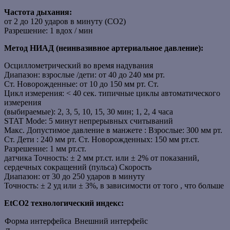
Частота дыхания:
от 2 до 120 ударов в минуту (CO2)
Разрешение: 1 вдох / мин
Метод НИАД (неинвазивное артериальное давление):
Осциллометрический во время надувания
Диапазон: взрослые /дети: от 40 до 240 мм рт.
Ст. Новорожденные: от 10 до 150 мм рт. Ст.
Цикл измерения: < 40 сек. типичные циклы автоматического
измерения
(выбираемые): 2, 3, 5, 10, 15, 30 мин; 1, 2, 4 часа
STAT Mode: 5 минут непрерывных считываний
Макс. Допустимое давление в манжете : Взрослые: 300 мм рт.
Ст. Дети : 240 мм рт. Ст. Новорожденных: 150 мм рт.ст.
Разрешение: 1 мм рт.ст.
датчика Точность: ± 2 мм рт.ст. или ± 2% от показаний,
сердечных сокращений (пульса) Скорость
Диапазон: от 30 до 250 ударов в минуту
Точность: ± 2 уд или ± 3%, в зависимости от того , что больше
EtCO2 технологический индекс:
Форма интерфейса
Внешний интерфейс