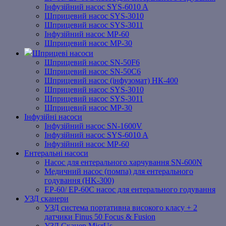
Інфузійний насос SYS-6010 A
Шприцевий насос SYS-3010
Шприцевий насос SYS-3011
Інфузійний насос MP-60
Шприцевий насос MP-30
Шприцеві насоси
Шприцевий насос SN-50F6
Шприцевий насос SN-50C6
Шприцевий насос (інфузомат) НК-400
Шприцевий насос SYS-3010
Шприцевий насос SYS-3011
Шприцевий насос MP-30
Інфузійні насоси
Інфузійний насос SN-1600V
Інфузійний насос SYS-6010 A
Інфузійний насос MP-60
Ентеральні насоси
Насос для ентерального харчування SN-600N
Медичний насос (помпа) для ентерального
годування (HK-300)
EP-60/ EP-60C насос для ентерального годування
УЗД сканери
УЗД система портативна високого класу + 2
датчики Finus 50 Focus & Fusion
УЗД Сканер MicrUs