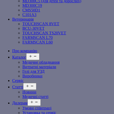
MD300C5 (для дітей та дорослих)
MD300C19
СMS50D1
С101A3
Ветеринарія
TOUCHSCAN 8VET
BCU-30VET
TOUCHSCAN TS20VET
FARMSCAN L70
FARMSCAN L60
Про компанію
Відкрити
Каталог
меню
Медичне обладнання
Витратні матеріали
Гелі для УЗД
Виробники
Сервіс
Відкрити
Статті
меню
Новини
Медичні статті
Відкрити
Дилерам
меню
Умови співпраці
Установка та сервіс