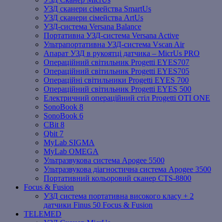
УЗД сканери сімейства SmartUs
УЗД сканери сімейства ArtUs
УЗД-система Versana Balance
Портативна УЗД-система Versana Active
Ультрапортативна УЗД-система Vscan Air
Апарат УЗД в рукоятці датчика – MicrUs PRO
Операційний світильник Progetti EYES707
Операційний світильник Progetti EYES705
Операційні світильники Progetti EYES 700
Операційний світильник Progetti EYES 500
Електричний операційний стіл Progetti OTI ONE
SonoBook 8
SonoBook 6
СBit 8
Qbit 7
MyLab SIGMA
MyLab OMEGA
Ультразвукова система Apogee 5500
Ультразвукова діагностична система Apogee 3500
Портативний кольоровий сканер CTS-8800
Focus & Fusion
УЗД система портативна високого класу + 2
датчики Finus 50 Focus & Fusion
TELEMED