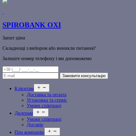
SPIROBANK OXI
Запит ціни
Складнощі з вибором або виникли питання?
Залиште номер телефону і ми допоможемо
Відкрити
Клієнтам
меню
Доставка та оплата
Установка та сервіс
Умови співпраці
Відкрити
Дилерам
меню
Умови співпраці
Договір
Відкрити
Про компанію
меню