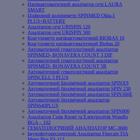
Напівавтоматичний аналізатор сечі LAURA
SMART
Цифровий колориметр SPINMED Okta-1
PLUS+BATTERY
Аналізатор сечі URISPIN 120
Аналізатор сечі URISPIN 500
Коагулометр напівавтоматичний BIOBAS 10
Коагулометр напівавтоматичний Biobas 20
Автоматичний гематологічний аналізатор
SPINMED- BONAVERA COUNT 3 DIF
Автоматичний гематологічний аналізатор
SPINMED- BONAVERA COUNT 5R
Автоматичний гематологічний аналізатор
SPINCELL 5 PLUS
Автоматичний Біохімічний аналізатор SPINXS
Автоматичний біохімічний аналізатор SPIN 230
Автоматичний біохімічний аналізатор SPIN360E
Автоматичний біохімічний аналізатор
SPIN640PLUS
Автоматичний біохімічний аналізатор SPIN800
Аналізатор Газів Крові та Електролітів Wondfo
BGA – 102
ГЕМАТОЛОГІЧНИЙ АНАЛІЗАТОР MC-3600
Імунофлуоресцентний Аналізатор Finecare FIA
Meter Plus FS-113