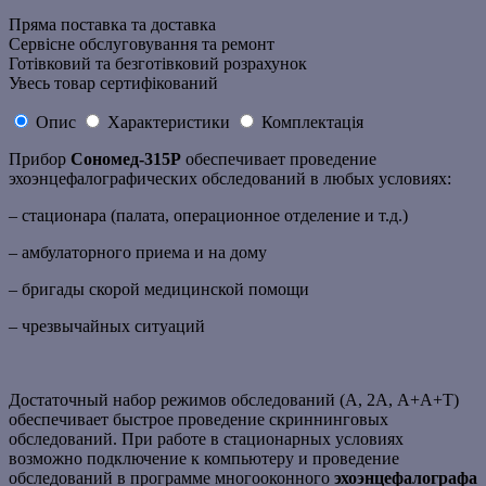
Пряма поставка та доставка
Сервісне обслуговування та ремонт
Готівковий та безготівковий розрахунок
Увесь товар сертифікований
Опис
Характеристики
Комплектація
Прибор
Сономед-315Р
обеспечивает проведение
эхоэнцефалографических обследований в любых условиях:
– стационара (палата, операционное отделение и т.д.)
– амбулаторного приема и на дому
– бригады скорой медицинской помощи
– чрезвычайных ситуаций
Достаточный набор режимов обследований (А, 2А, А+А+Т)
обеспечивает быстрое проведение скриннинговых
обследований. При работе в стационарных условиях
возможно подключение к компьютеру и проведение
обследований в программе многооконного
эхоэнцефалографа