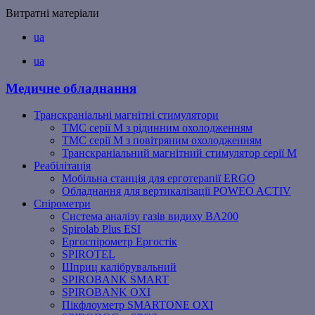
Витратні матеріали
ua
ua
Медичне обладнання
Транскраніальні магнітні стимулятори
ТМС серії M з рідинним охолодженням
ТМС серії M з повітряним охолодженням
Транскраніальний магнітний стимулятор серії M
Реабілітація
Мобільна станція для ерготерапії ERGO
Обладнання для вертикалізації POWEO ACTIV
Спірометри
Система аналізу газів видиху BA200
Spirolab Plus ESI
Ергоспірометр Ергостік
SPIROTEL
Шприц калібрувальний
SPIROBANK SMART
SPIROBANK OXI
Пікфлоуметр SMARTONE OXI