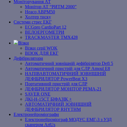
Моніторування АТ
Монітор АТ “РИТМ 2000”
Heaco ABPM50
Холтер тиску
Системи стрес ЕКГ
ECGpro CardioPart 12
ВЕЛОЕРГОМЕТРИ
TRACKMASTER TMX428
Візки
Візки серії WOK
ВІЗОК ДЛЯ ЕКГ
Дефібрилятори
Автоматичний зовнішній дефібрілятор Defi 5
Автоматичний пристрій для СЛР Amoul E8
НАПІВАВТОМАТИЧНИЙ ЗОВНІШНІЙ
ДЕФІБРИЛЯТОР PowerBeat X3
Портативний пристрій для СЛР
ДЕФІБРИЛЯТОР МОНІТОР РЕМА-21
SAVER ONE
ДКІ-Н-15СТ БІФАЗІК +
АВТОМАТИЧНИЙ ЗОВНІШНІЙ
ДЕФІБРИЛЯТОР RHYTHM
Електронейроміографи
Електронейроміограф МОДУС ЕМГ-3 з УЗД
сканером ArtUs