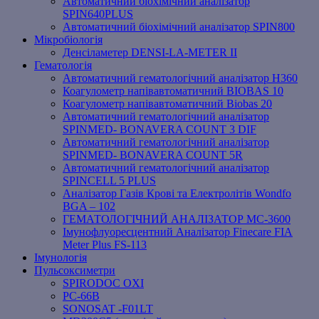
Автоматичний біохімічний аналізатор
SPIN640PLUS
Автоматичний біохімічний аналізатор SPIN800
Мікробіологія
Денсіламетер DENSI-LA-METER ІІ
Гематологія
Автоматичний гематологічний аналізатор Н360
Коагулометр напівавтоматичний BIOBAS 10
Коагулометр напівавтоматичний Biobas 20
Автоматичний гематологічний аналізатор
SPINMED- BONAVERA COUNT 3 DIF
Автоматичний гематологічний аналізатор
SPINMED- BONAVERA COUNT 5R
Автоматичний гематологічний аналізатор
SPINCELL 5 PLUS
Аналізатор Газів Крові та Електролітів Wondfo
BGA – 102
ГЕМАТОЛОГІЧНИЙ АНАЛІЗАТОР MC-3600
Імунофлуоресцентний Аналізатор Finecare FIA
Meter Plus FS-113
Імунологія
Пульсоксиметри
SPIRODOC OXI
PC-66B
SONOSAT -F01LT