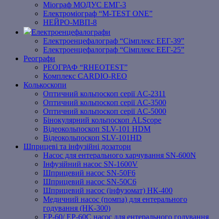
Міограф МОДУС ЕМГ-3
Електроміограф “M-TEST ONE”
НЕЙРО-МВП-8
Електроенцефалографи
Електроенцефалограф “Сімплекс ЕЕГ-39”
Електроенцефалограф “Сімплекс ЕЕГ-25”
Реографи
РЕОГРАФ “RHEOTEST”
Комплекс CARDIO-REO
Колькоскопи
Оптичний кольпоскоп серії AC-2311
Оптичний кольпоскоп серії AC-3500
Оптичний кольпоскоп серії AC-5000
Бінокулярний кольпоскоп ALScope
Відеокольпоскоп SLV-101 HDM
Відеокольпоскоп SLV-101HD
Шприцеві та інфузійні дозатори
Насос для ентерального харчування SN-600N
Інфузійний насос SN-1600V
Шприцевий насос SN-50F6
Шприцевий насос SN-50C6
Шприцевий насос (інфузомат) НК-400
Медичний насос (помпа) для ентерального
годування (HK-300)
EP-60/ EP-60C насос для ентерального годування