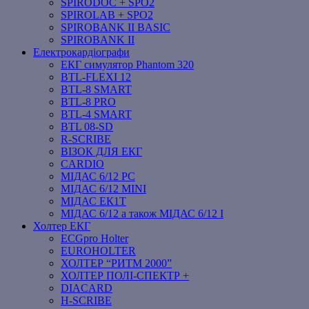
SPIRODOC + SPO2
SPIROLAB + SPO2
SPIROBANK II BASIC
SPIROBANK II
Електрокардіографи
ЕКГ симулятор Phantom 320
BTL-FLEXI 12
BTL-8 SMART
BTL-8 PRO
BTL-4 SMART
BTL 08-SD
R-SCRIBE
ВІЗОК ДЛЯ ЕКГ
CARDIO
МІДАС 6/12 PC
МІДАС 6/12 MINI
МІДАС ЕК1Т
МІДАС 6/12 а також МІДАС 6/12 І
Холтер ЕКГ
ECGpro Holter
EUROHOLTER
ХОЛТЕР “РИТМ 2000”
ХОЛТЕР ПОЛІ-СПЕКТР +
DIACARD
H-SCRIBE