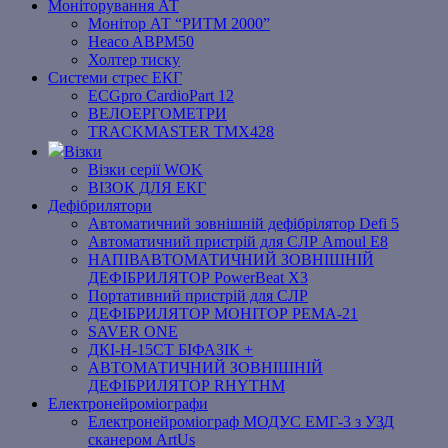
Моніторування АТ
Монітор АТ “РИТМ 2000”
Heaco ABPM50
Холтер тиску
Системи стрес ЕКГ
ECGpro CardioPart 12
ВЕЛОЕРГОМЕТРИ
TRACKMASTER TMX428
Візки
Візки серії WOK
ВІЗОК ДЛЯ ЕКГ
Дефібрилятори
Автоматичний зовнішній дефібрілятор Defi 5
Автоматичний пристрій для СЛР Amoul E8
НАПІВАВТОМАТИЧНИЙ ЗОВНІШНІЙ
ДЕФІБРИЛЯТОР PowerBeat X3
Портативний пристрій для СЛР
ДЕФІБРИЛЯТОР МОНІТОР РЕМА-21
SAVER ONE
ДКІ-Н-15СТ БІФАЗІК +
АВТОМАТИЧНИЙ ЗОВНІШНІЙ
ДЕФІБРИЛЯТОР RHYTHM
Електронейроміографи
Електронейроміограф МОДУС ЕМГ-3 з УЗД
сканером ArtUs