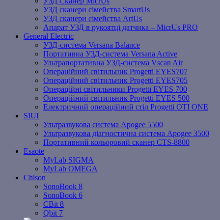
УЗД Сканер MicrUs
УЗД сканери сімейства SmartUs
УЗД сканери сімейства ArtUs
Апарат УЗД в рукоятці датчика – MicrUs PRO
General Electric
УЗД-система Versana Balance
Портативна УЗД-система Versana Active
Ультрапортативна УЗД-система Vscan Air
Операційний світильник Progetti EYES707
Операційний світильник Progetti EYES705
Операційні світильники Progetti EYES 700
Операційний світильник Progetti EYES 500
Електричний операційний стіл Progetti OTI ONE
SIUI
Ультразвукова система Apogee 5500
Ультразвукова діагностична система Apogee 3500
Портативний кольоровий сканер CTS-8800
Esaote
MyLab SIGMA
MyLab OMEGA
Chison
SonoBook 8
SonoBook 6
СBit 8
Qbit 7