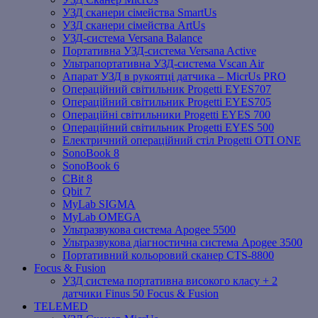
УЗД сканери сімейства SmartUs
УЗД сканери сімейства ArtUs
УЗД-система Versana Balance
Портативна УЗД-система Versana Active
Ультрапортативна УЗД-система Vscan Air
Апарат УЗД в рукоятці датчика – MicrUs PRO
Операційний світильник Progetti EYES707
Операційний світильник Progetti EYES705
Операційні світильники Progetti EYES 700
Операційний світильник Progetti EYES 500
Електричний операційний стіл Progetti OTI ONE
SonoBook 8
SonoBook 6
СBit 8
Qbit 7
MyLab SIGMA
MyLab OMEGA
Ультразвукова система Apogee 5500
Ультразвукова діагностична система Apogee 3500
Портативний кольоровий сканер CTS-8800
Focus & Fusion
УЗД система портативна високого класу + 2
датчики Finus 50 Focus & Fusion
TELEMED