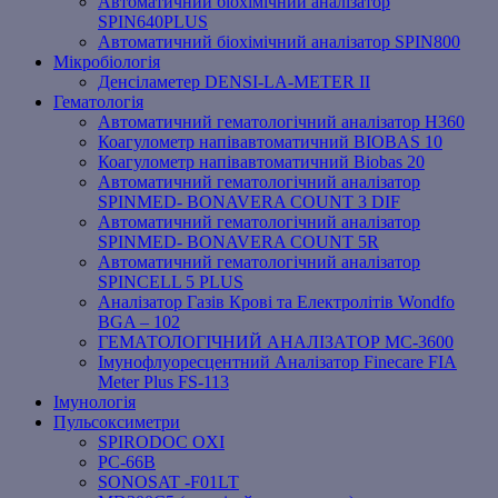
Автоматичний біохімічний аналізатор
SPIN640PLUS
Автоматичний біохімічний аналізатор SPIN800
Мікробіологія
Денсіламетер DENSI-LA-METER ІІ
Гематологія
Автоматичний гематологічний аналізатор Н360
Коагулометр напівавтоматичний BIOBAS 10
Коагулометр напівавтоматичний Biobas 20
Автоматичний гематологічний аналізатор
SPINMED- BONAVERA COUNT 3 DIF
Автоматичний гематологічний аналізатор
SPINMED- BONAVERA COUNT 5R
Автоматичний гематологічний аналізатор
SPINCELL 5 PLUS
Аналізатор Газів Крові та Електролітів Wondfo
BGA – 102
ГЕМАТОЛОГІЧНИЙ АНАЛІЗАТОР MC-3600
Імунофлуоресцентний Аналізатор Finecare FIA
Meter Plus FS-113
Імунологія
Пульсоксиметри
SPIRODOC OXI
PC-66B
SONOSAT -F01LT