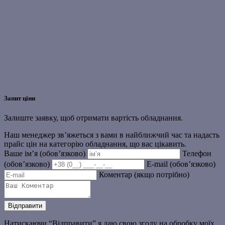
Запит ціни
Залиште заявку, щоб отримати вартість обладнання.
Наш менеджер зв’яжеться з вами в найближчий час та надасть
прайс цін на категорію обладнання, що вас цікавить.
Ваше ім’я (обов’язково)
Телефон
(обов’язково)
E-mail (обов’язково)
Коментар (якщо потрібно)
Натискаючи “Відправити” я даю свою згоду на обробку моїх