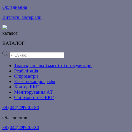
Обладнання
Витратні матеріали
каталог
КАТАЛОГ
Products
search
Транскраніальні магнітні стимулятори
Реабілітація
Спірометри
Електрокардіографи
Холтер ЕКГ
Моніторування АТ
Системи стрес ЕКГ
38 (044)
497-35-84
Обладнання
38 (044)
497-35-34