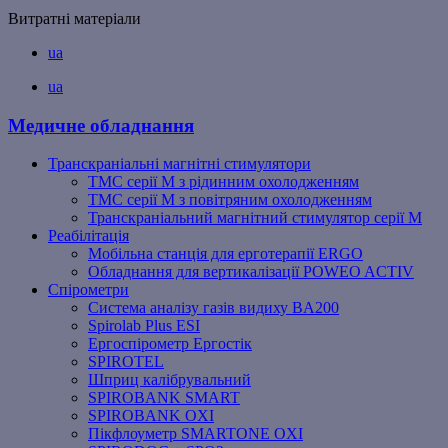
Витратні матеріали
ua
ua
Медичне обладнання
Транскраніальні магнітні стимулятори
ТМС серії M з рідинним охолодженням
ТМС серії M з повітряним охолодженням
Транскраніальний магнітний стимулятор серії M
Реабілітація
Мобільна станція для ерготерапії ERGO
Обладнання для вертикалізації POWEO ACTIV
Спірометри
Система аналізу газів видиху BA200
Spirolab Plus ESI
Ергоспірометр Ергостік
SPIROTEL
Шприц калібрувальний
SPIROBANK SMART
SPIROBANK OXI
Пікфлоуметр SMARTONE OXI