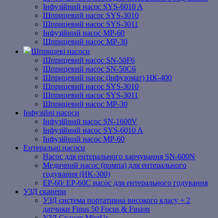
Інфузійний насос SYS-6010 A
Шприцевий насос SYS-3010
Шприцевий насос SYS-3011
Інфузійний насос MP-60
Шприцевий насос MP-30
Шприцеві насоси
Шприцевий насос SN-50F6
Шприцевий насос SN-50C6
Шприцевий насос (інфузомат) НК-400
Шприцевий насос SYS-3010
Шприцевий насос SYS-3011
Шприцевий насос MP-30
Інфузійні насоси
Інфузійний насос SN-1600V
Інфузійний насос SYS-6010 A
Інфузійний насос MP-60
Ентеральні насоси
Насос для ентерального харчування SN-600N
Медичний насос (помпа) для ентерального
годування (HK-300)
EP-60/ EP-60C насос для ентерального годування
УЗД сканери
УЗД система портативна високого класу + 2
датчики Finus 50 Focus & Fusion
УЗД Сканер MicrUs