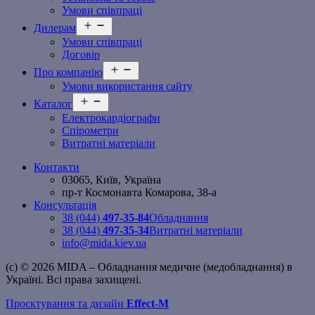
Умови співпраці
Відкрити
Дилерам
меню
Умови співпраці
Договір
Відкрити
Про компанію
меню
Умови використання сайту
Відкрити
Каталог
меню
Електрокардіографи
Спірометри
Витратні матеріали
Контакти
03065, Київ, Україна
пр-т Космонавта Комарова, 38-а
Консультація
38 (044)
497-35-84
Обладнання
38 (044)
497-35-34
Витратні матеріали
info@mida.kiev.ua
(c) © 2026 MIDA – Обладнання медичне (медобладнання) в
Україні. Всі права захищені.
Проєктування та дизайн
Effect-M