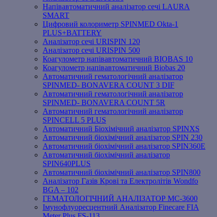
Напівавтоматичний аналізатор сечі LAURA
SMART
Цифровий колориметр SPINMED Okta-1
PLUS+BATTERY
Аналізатор сечі URISPIN 120
Аналізатор сечі URISPIN 500
Коагулометр напівавтоматичний BIOBAS 10
Коагулометр напівавтоматичний Biobas 20
Автоматичний гематологічний аналізатор
SPINMED- BONAVERA COUNT 3 DIF
Автоматичний гематологічний аналізатор
SPINMED- BONAVERA COUNT 5R
Автоматичний гематологічний аналізатор
SPINCELL 5 PLUS
Автоматичний Біохімічний аналізатор SPINXS
Автоматичний біохімічний аналізатор SPIN 230
Автоматичний біохімічний аналізатор SPIN360E
Автоматичний біохімічний аналізатор
SPIN640PLUS
Автоматичний біохімічний аналізатор SPIN800
Аналізатор Газів Крові та Електролітів Wondfo
BGA – 102
ГЕМАТОЛОГІЧНИЙ АНАЛІЗАТОР MC-3600
Імунофлуоресцентний Аналізатор Finecare FIA
Meter Plus FS-113