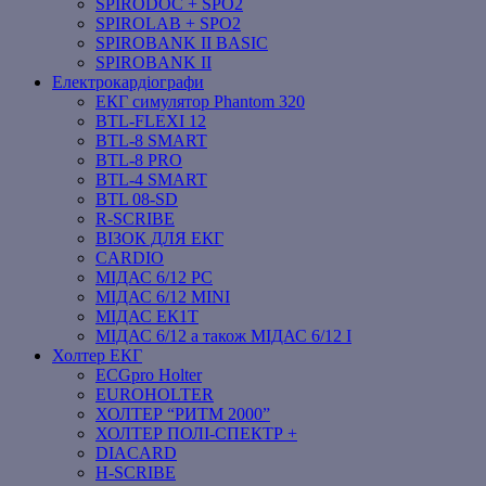
SPIRODOC + SPO2
SPIROLAB + SPO2
SPIROBANK II BASIC
SPIROBANK II
Електрокардіографи
ЕКГ симулятор Phantom 320
BTL-FLEXI 12
BTL-8 SMART
BTL-8 PRO
BTL-4 SMART
BTL 08-SD
R-SCRIBE
ВІЗОК ДЛЯ ЕКГ
CARDIO
МІДАС 6/12 PC
МІДАС 6/12 MINI
МІДАС ЕК1Т
МІДАС 6/12 а також МІДАС 6/12 І
Холтер ЕКГ
ECGpro Holter
EUROHOLTER
ХОЛТЕР “РИТМ 2000”
ХОЛТЕР ПОЛІ-СПЕКТР +
DIACARD
H-SCRIBE