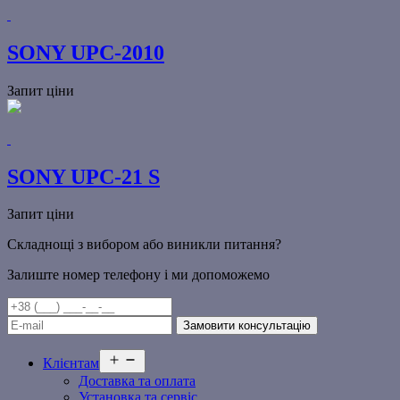
SONY UPC-2010
Запит ціни
SONY UPC-21 S
Запит ціни
Складнощі з вибором або виникли питання?
Залиште номер телефону і ми допоможемо
Відкрити
Клієнтам
меню
Доставка та оплата
Установка та сервіс