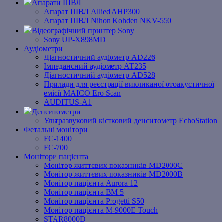
Апарати ШВЛ
Апарат ШВЛ Allied AHP300
Апарат ШВЛ Nihon Kohden NKV-550
Відеографічний принтер Sony
Sony UP-X898MD
Аудіометри
Діагностичний аудіометр AD226
Імпедансний аудіометр АТ235
Діагностичний аудіометр AD528
Прилади для реєстрації викликаної отоакустичної
емісії MAICO Ero Scan
AUDITUS-A1
Денситометри
Ультразвуковий кістковий денситометр EchoStation
Фетальні монітори
FC-1400
FC-700
Монітори пацієнта
Монітор життєвих показників MD2000С
Монітор життєвих показників MD2000В
Mонітоp пацієнта Aurora 12
Монітор пацієнта BM 5
Монітор пацієнта Progetti S50
Монітор пацієнта M-9000E Touch
STAR8000D