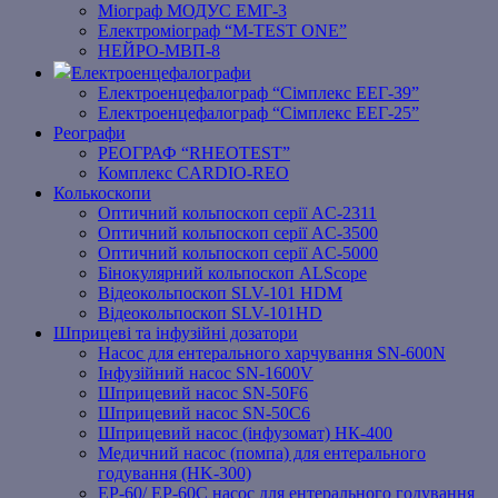
Міограф МОДУС ЕМГ-3
Електроміограф “M-TEST ONE”
НЕЙРО-МВП-8
Електроенцефалографи
Електроенцефалограф “Сімплекс ЕЕГ-39”
Електроенцефалограф “Сімплекс ЕЕГ-25”
Реографи
РЕОГРАФ “RHEOTEST”
Комплекс CARDIO-REO
Колькоскопи
Оптичний кольпоскоп серії AC-2311
Оптичний кольпоскоп серії AC-3500
Оптичний кольпоскоп серії AC-5000
Бінокулярний кольпоскоп ALScope
Відеокольпоскоп SLV-101 HDM
Відеокольпоскоп SLV-101HD
Шприцеві та інфузійні дозатори
Насос для ентерального харчування SN-600N
Інфузійний насос SN-1600V
Шприцевий насос SN-50F6
Шприцевий насос SN-50C6
Шприцевий насос (інфузомат) НК-400
Медичний насос (помпа) для ентерального
годування (HK-300)
EP-60/ EP-60C насос для ентерального годування