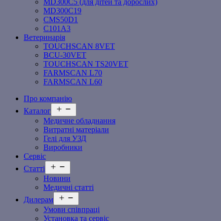
MD300C5 (для дітей та дорослих)
MD300C19
СMS50D1
С101A3
Ветеринарія
TOUCHSCAN 8VET
BCU-30VET
TOUCHSCAN TS20VET
FARMSCAN L70
FARMSCAN L60
Про компанію
Відкрити
Каталог
меню
Медичне обладнання
Витратні матеріали
Гелі для УЗД
Виробники
Сервіс
Відкрити
Статті
меню
Новини
Медичні статті
Відкрити
Дилерам
меню
Умови співпраці
Установка та сервіс