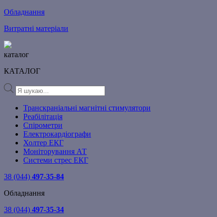
Обладнання
Витратні матеріали
каталог
КАТАЛОГ
Products
search
Транскраніальні магнітні стимулятори
Реабілітація
Спірометри
Електрокардіографи
Холтер ЕКГ
Моніторування АТ
Системи стрес ЕКГ
38 (044)
497-35-84
Обладнання
38 (044)
497-35-34