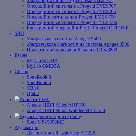
Ультрапортативна УЗД-система Vscan Air
Операційний світильник Progetti EYES707
Операційний світильник Progetti EYES705
Операційні світильники Progetti EYES 700
Операційний світильник Progetti EYES 500
Електричний операційний стіл Progetti OTI ONE
SIUI
Ультразвукова система Apogee 5500
Ультразвукова діагностична система Apogee 3500
Портативний кольоровий сканер CTS-8800
Esaote
MyLab SIGMA
MyLab OMEGA
Chison
SonoBook 8
SonoBook 6
СBit 8
Qbit 7
Апарати ШВЛ
Апарат ШВЛ Allied AHP300
Апарат ШВЛ Nihon Kohden NKV-550
Відеографічний принтер Sony
Sony UP-X898MD
Аудіометри
Діагностичний аудіометр AD226