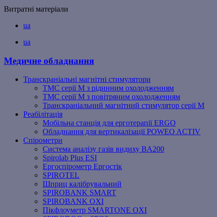
Витратні матеріали
ua
ua
Медичне обладнання
Транскраніальні магнітні стимулятори
ТМС серії M з рідинним охолодженням
ТМС серії M з повітряним охолодженням
Транскраніальний магнітний стимулятор серії M
Реабілітація
Мобільна станція для ерготерапії ERGO
Обладнання для вертикалізації POWEO ACTIV
Спірометри
Система аналізу газів видиху BA200
Spirolab Plus ESI
Ергоспірометр Ергостік
SPIROTEL
Шприц калібрувальний
SPIROBANK SMART
SPIROBANK OXI
Пікфлоуметр SMARTONE OXI