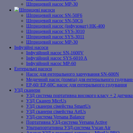
Шприцевий насос MP-30
Шприцеві насоси
Шприцевий насос SN-50F6
Шприцевий насос SN-50C6
Шприцевий насос (інфузомат) НК-400
Шприцевий насос SYS-3010
Шприцевий насос SYS-3011
Шприцевий насос MP-30
Інфузійні насоси
Інфузійний насос SN-1600V
Інфузійний насос SYS-6010 A
Інфузійний насос MP-60
Ентеральні насоси
Насос для ентерального харчування SN-600N
Медичний насос (помпа) для ентерального годуван
EP-60/ EP-60C насос для ентерального годування
УЗД сканери
УЗД система портативна високого класу + 2 датчики
УЗД Сканер MicrUs
УЗД сканери сімейства SmartUs
УЗД сканери сімейства ArtUs
УЗД-система Versana Balance
Портативна УЗД-система Versana Active
Ультрапортативна УЗД-система Vscan Air
Апарат УЗД в рукоятці датчика – MicrUs PRO