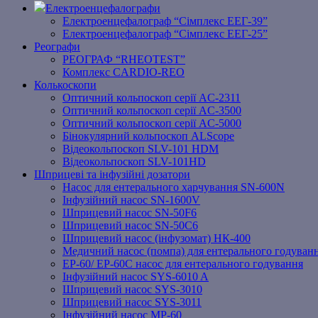
Електроенцефалографи
Електроенцефалограф “Сімплекс ЕЕГ-39”
Електроенцефалограф “Сімплекс ЕЕГ-25”
Реографи
РЕОГРАФ “RHEOTEST”
Комплекс CARDIO-REO
Колькоскопи
Оптичний кольпоскоп серії AC-2311
Оптичний кольпоскоп серії AC-3500
Оптичний кольпоскоп серії AC-5000
Бінокулярний кольпоскоп ALScope
Відеокольпоскоп SLV-101 HDM
Відеокольпоскоп SLV-101HD
Шприцеві та інфузійні дозатори
Насос для ентерального харчування SN-600N
Інфузійний насос SN-1600V
Шприцевий насос SN-50F6
Шприцевий насос SN-50C6
Шприцевий насос (інфузомат) НК-400
Медичний насос (помпа) для ентерального годуван
EP-60/ EP-60C насос для ентерального годування
Інфузійний насос SYS-6010 A
Шприцевий насос SYS-3010
Шприцевий насос SYS-3011
Інфузійний насос MP-60