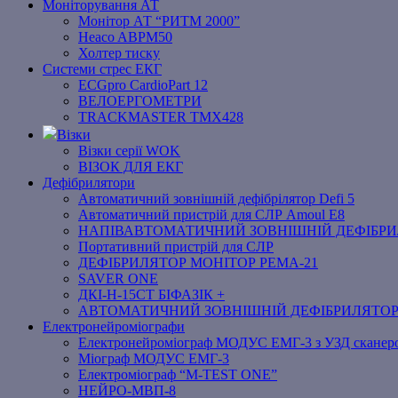
Моніторування АТ
Монітор АТ “РИТМ 2000”
Heaco ABPM50
Холтер тиску
Системи стрес ЕКГ
ECGpro CardioPart 12
ВЕЛОЕРГОМЕТРИ
TRACKMASTER TMX428
Візки
Візки серії WOK
ВІЗОК ДЛЯ ЕКГ
Дефібрилятори
Автоматичний зовнішній дефібрілятор Defi 5
Автоматичний пристрій для СЛР Amoul E8
НАПІВАВТОМАТИЧНИЙ ЗОВНІШНІЙ ДЕФІБРИЛЯ
Портативний пристрій для СЛР
ДЕФІБРИЛЯТОР МОНІТОР РЕМА-21
SAVER ONE
ДКІ-Н-15СТ БІФАЗІК +
АВТОМАТИЧНИЙ ЗОВНІШНІЙ ДЕФІБРИЛЯТО
Електронейроміографи
Електронейроміограф МОДУС ЕМГ-3 з УЗД сканер
Міограф МОДУС ЕМГ-3
Електроміограф “M-TEST ONE”
НЕЙРО-МВП-8