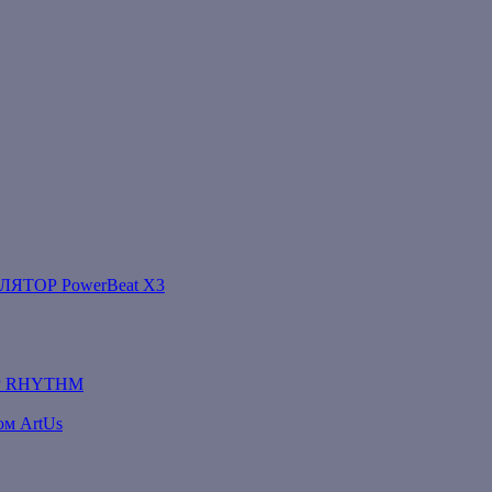
ТОР PowerBeat X3
Р RHYTHM
ом ArtUs