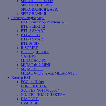
SPIRODOC + SPO2
SPIROLAB + SPO2
SPIROBANK II BASIC
SPIROBANK II
Електрокардіографи
ЕКГ симулятор Phantom 320
BTL-FLEXI 12
BTL-8 SMART
BTL-8 PRO
BTL-4 SMART
BTL 08-SD
R-SCRIBE
ВІЗОК ДЛЯ ЕКГ
CARDIO
МІДАС 6/12 PC
МІДАС 6/12 MINI
МІДАС ЕК1Т
МІДАС 6/12 а також МІДАС 6/12 І
Холтер ЕКГ
ECGpro Holter
EUROHOLTER
ХОЛТЕР “РИТМ 2000”
ХОЛТЕР ПОЛІ-СПЕКТР +
DIACARD
H-SCRIBE