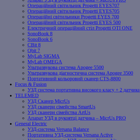
Операційний світильник Progetti EYES707
Операційний світильник Progetti EYES705
Операційні світильники Progetti EYES 700
Операційний світильник Progetti EYES 500
Електричний операційний стіл Progetti OTI ONE
SonoBook 8
SonoBook 6
СBit 8
Qbit 7
MyLab SIGMA
MyLab OMEGA
Ультразвукова система Apogee 5500
Ультразвукова діагностична система Apogee 3500
Портативний кольоровий сканер CTS-8800
Focus & Fusion
УЗД система портативна високого класу + 2 датчики
TELEMED
УЗД Сканер MicrUs
УЗД сканери сімейства SmartUs
УЗД сканери сімейства ArtUs
Апарат УЗД в рукоятці датчика – MicrUs PRO
General Electric
УЗД-система Versana Balance
Портативна УЗД-система Versana Active