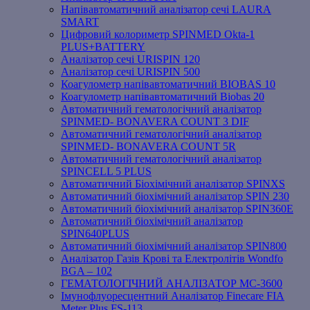
Напівавтоматичний аналізатор сечі LAURA
SMART
Цифровий колориметр SPINMED Okta-1
PLUS+BATTERY
Аналізатор сечі URISPIN 120
Аналізатор сечі URISPIN 500
Коагулометр напівавтоматичний BIOBAS 10
Коагулометр напівавтоматичний Biobas 20
Автоматичний гематологічний аналізатор
SPINMED- BONAVERA COUNT 3 DIF
Автоматичний гематологічний аналізатор
SPINMED- BONAVERA COUNT 5R
Автоматичний гематологічний аналізатор
SPINCELL 5 PLUS
Автоматичний Біохімічний аналізатор SPINXS
Автоматичний біохімічний аналізатор SPIN 230
Автоматичний біохімічний аналізатор SPIN360E
Автоматичний біохімічний аналізатор
SPIN640PLUS
Автоматичний біохімічний аналізатор SPIN800
Аналізатор Газів Крові та Електролітів Wondfo
BGA – 102
ГЕМАТОЛОГІЧНИЙ АНАЛІЗАТОР MC-3600
Імунофлуоресцентний Аналізатор Finecare FIA
Meter Plus FS-113