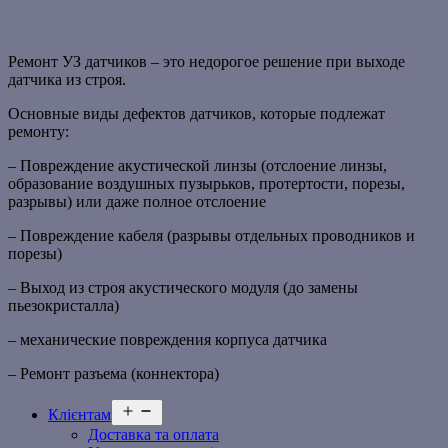
Ремонт УЗ датчиков – это недорогое решение при выходе
датчика из строя.
Основные виды дефектов датчиков, которые подлежат
ремонту:
– Повреждение акустической линзы (отслоение линзы,
образование воздушных пузырьков, протертости, порезы,
разрывы) или даже полное отслоение
– Повреждение кабеля (разрывы отдельных проводников и
порезы)
– Выход из строя акустического модуля (до замены
пьезокристалла)
– механические повреждения корпуса датчика
– Ремонт разъема (коннектора)
Відкрити
Клієнтам
меню
Доставка та оплата