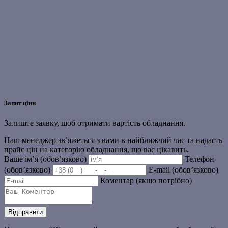
Запит ціни
Залиште заявку, щоб отримати вартість обладнання.
Наш менеджер зв’яжеться з вами в найближчий час та надасть
прайс цін на категорію обладнання, що вас цікавить.
Ваше ім’я (обов’язково)
Телефон
(обов’язково)
E-mail (обов’язково)
Коментар (якщо потрібно)