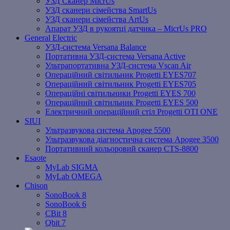
УЗД Сканер MicrUs
УЗД сканери сімейства SmartUs
УЗД сканери сімейства ArtUs
Апарат УЗД в рукоятці датчика – MicrUs PRO
General Electric
УЗД-система Versana Balance
Портативна УЗД-система Versana Active
Ультрапортативна УЗД-система Vscan Air
Операційний світильник Progetti EYES707
Операційний світильник Progetti EYES705
Операційні світильники Progetti EYES 700
Операційний світильник Progetti EYES 500
Електричний операційний стіл Progetti OTI ONE
SIUI
Ультразвукова система Apogee 5500
Ультразвукова діагностична система Apogee 3500
Портативний кольоровий сканер CTS-8800
Esaote
MyLab SIGMA
MyLab OMEGA
Chison
SonoBook 8
SonoBook 6
СBit 8
Qbit 7