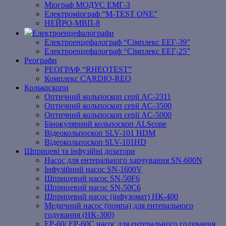
Міограф МОДУС ЕМГ-3
Електроміограф “M-TEST ONE”
НЕЙРО-МВП-8
Електроенцефалографи
Електроенцефалограф “Сімплекс ЕЕГ-39”
Електроенцефалограф “Сімплекс ЕЕГ-25”
Реографи
РЕОГРАФ “RHEOTEST”
Комплекс CARDIO-REO
Колькоскопи
Оптичний кольпоскоп серії AC-2311
Оптичний кольпоскоп серії AC-3500
Оптичний кольпоскоп серії AC-5000
Бінокулярний кольпоскоп ALScope
Відеокольпоскоп SLV-101 HDM
Відеокольпоскоп SLV-101HD
Шприцеві та інфузійні дозатори
Насос для ентерального харчування SN-600N
Інфузійний насос SN-1600V
Шприцевий насос SN-50F6
Шприцевий насос SN-50C6
Шприцевий насос (інфузомат) НК-400
Медичний насос (помпа) для ентерального
годування (HK-300)
EP-60/ EP-60C насос для ентерального годування