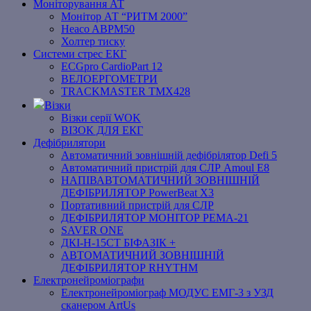
Моніторування АТ
Монітор АТ “РИТМ 2000”
Heaco ABPM50
Холтер тиску
Системи стрес ЕКГ
ECGpro CardioPart 12
ВЕЛОЕРГОМЕТРИ
TRACKMASTER TMX428
Візки
Візки серії WOK
ВІЗОК ДЛЯ ЕКГ
Дефібрилятори
Автоматичний зовнішній дефібрілятор Defi 5
Автоматичний пристрій для СЛР Amoul E8
НАПІВАВТОМАТИЧНИЙ ЗОВНІШНІЙ
ДЕФІБРИЛЯТОР PowerBeat X3
Портативний пристрій для СЛР
ДЕФІБРИЛЯТОР МОНІТОР РЕМА-21
SAVER ONE
ДКІ-Н-15СТ БІФАЗІК +
АВТОМАТИЧНИЙ ЗОВНІШНІЙ
ДЕФІБРИЛЯТОР RHYTHM
Електронейроміографи
Електронейроміограф МОДУС ЕМГ-3 з УЗД
сканером ArtUs