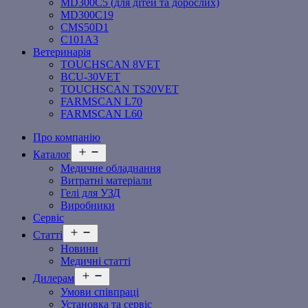
MD300C5 (для дітей та дорослих)
MD300C19
СMS50D1
С101A3
Ветеринарія
TOUCHSCAN 8VET
BCU-30VET
TOUCHSCAN TS20VET
FARMSCAN L70
FARMSCAN L60
Про компанію
Відкрити
Каталог
меню
Медичне обладнання
Витратні матеріали
Гелі для УЗД
Виробники
Сервіс
Відкрити
Статті
меню
Новини
Медичні статті
Відкрити
Дилерам
меню
Умови співпраці
Установка та сервіс