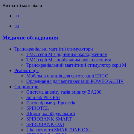
Витратні матеріали
ua
ua
Медичне обладнання
Транскраніальні магнітні стимулятори
ТМС серії M з рідинним охолодженням
ТМС серії M з повітряним охолодженням
Транскраніальний магнітний стимулятор серії M
Реабілітація
Мобільна станція для ерготерапії ERGO
Обладнання для вертикалізації POWEO ACTIV
Спірометри
Система аналізу газів видиху BA200
Spirolab Plus ESI
Ергоспірометр Ергостік
SPIROTEL
Шприц калібрувальний
SPIROBANK SMART
SPIROBANK OXI
Пікфлоуметр SMARTONE OXI