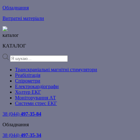
Обладнання
Витратні матеріали
каталог
КАТАЛОГ
Products
search
Транскраніальні магнітні стимулятори
Реабілітація
Спірометри
Електрокардіографи
Холтер ЕКГ
Моніторування АТ
Системи стрес ЕКГ
38 (044)
497-35-84
Обладнання
38 (044)
497-35-34