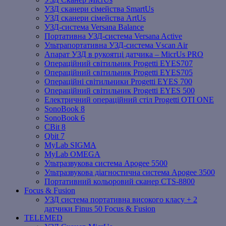
УЗД сканери сімейства SmartUs
УЗД сканери сімейства ArtUs
УЗД-система Versana Balance
Портативна УЗД-система Versana Active
Ультрапортативна УЗД-система Vscan Air
Апарат УЗД в рукоятці датчика – MicrUs PRO
Операційний світильник Progetti EYES707
Операційний світильник Progetti EYES705
Операційні світильники Progetti EYES 700
Операційний світильник Progetti EYES 500
Електричний операційний стіл Progetti OTI ONE
SonoBook 8
SonoBook 6
СBit 8
Qbit 7
MyLab SIGMA
MyLab OMEGA
Ультразвукова система Apogee 5500
Ультразвукова діагностична система Apogee 3500
Портативний кольоровий сканер CTS-8800
Focus & Fusion
УЗД система портативна високого класу + 2
датчики Finus 50 Focus & Fusion
TELEMED