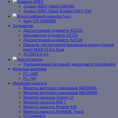
Апарати ШВЛ
Апарат ШВЛ Allied AHP300
Апарат ШВЛ Nihon Kohden NKV-550
Відеографічний принтер Sony
Sony UP-X898MD
Аудіометри
Діагностичний аудіометр AD226
Імпедансний аудіометр АТ235
Діагностичний аудіометр AD528
Прилади для реєстрації викликаної отоакустичної
емісії MAICO Ero Scan
AUDITUS-A1
Денситометри
Ультразвуковий кістковий денситометр EchoStation
Фетальні монітори
FC-1400
FC-700
Монітори пацієнта
Монітор життєвих показників MD2000С
Монітор життєвих показників MD2000В
Mонітоp пацієнта Aurora 12
Монітор пацієнта BM 5
Монітор пацієнта Progetti S50
Монітор пацієнта M-9000E Touch
STAR8000D