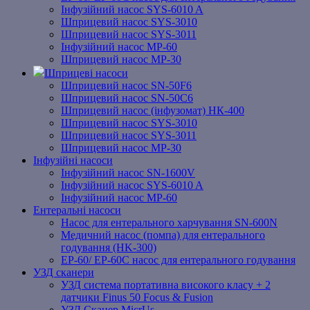
Інфузійний насос SYS-6010 A
Шприцевий насос SYS-3010
Шприцевий насос SYS-3011
Інфузійний насос MP-60
Шприцевий насос MP-30
Шприцеві насоси
Шприцевий насос SN-50F6
Шприцевий насос SN-50C6
Шприцевий насос (інфузомат) НК-400
Шприцевий насос SYS-3010
Шприцевий насос SYS-3011
Шприцевий насос MP-30
Інфузійні насоси
Інфузійний насос SN-1600V
Інфузійний насос SYS-6010 A
Інфузійний насос MP-60
Ентеральні насоси
Насос для ентерального харчування SN-600N
Медичний насос (помпа) для ентерального
годування (HK-300)
EP-60/ EP-60C насос для ентерального годування
УЗД сканери
УЗД система портативна високого класу + 2
датчики Finus 50 Focus & Fusion
УЗД Сканер MicrUs