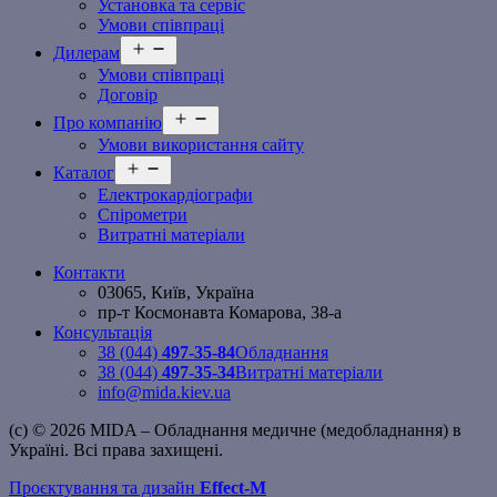
Установка та сервіс
Умови співпраці
Відкрити
Дилерам
меню
Умови співпраці
Договір
Відкрити
Про компанію
меню
Умови використання сайту
Відкрити
Каталог
меню
Електрокардіографи
Спірометри
Витратні матеріали
Контакти
03065, Київ, Україна
пр-т Космонавта Комарова, 38-а
Консультація
38 (044)
497-35-84
Обладнання
38 (044)
497-35-34
Витратні матеріали
info@mida.kiev.ua
(c) © 2026 MIDA – Обладнання медичне (медобладнання) в
Україні. Всі права захищені.
Проєктування та дизайн
Effect-M