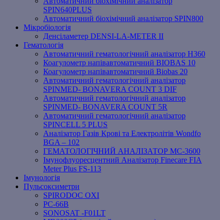
Автоматичний біохімічний аналізатор
SPIN640PLUS
Автоматичний біохімічний аналізатор SPIN800
Мікробіологія
Денсіламетер DENSI-LA-METER ІІ
Гематологія
Автоматичний гематологічний аналізатор Н360
Коагулометр напівавтоматичний BIOBAS 10
Коагулометр напівавтоматичний Biobas 20
Автоматичний гематологічний аналізатор
SPINMED- BONAVERA COUNT 3 DIF
Автоматичний гематологічний аналізатор
SPINMED- BONAVERA COUNT 5R
Автоматичний гематологічний аналізатор
SPINCELL 5 PLUS
Аналізатор Газів Крові та Електролітів Wondfo
BGA – 102
ГЕМАТОЛОГІЧНИЙ АНАЛІЗАТОР MC-3600
Імунофлуоресцентний Аналізатор Finecare FIA
Meter Plus FS-113
Імунологія
Пульсоксиметри
SPIRODOC OXI
PC-66B
SONOSAT -F01LT