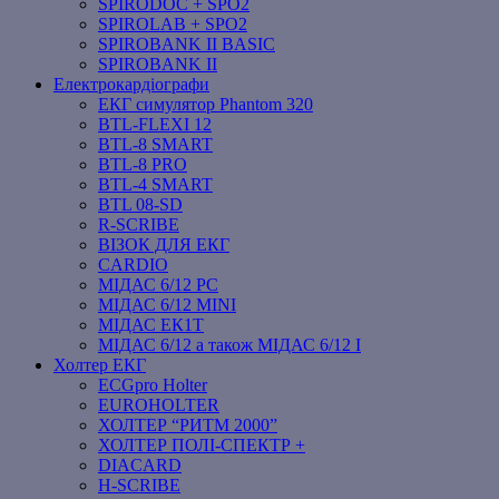
SPIRODOC + SPO2
SPIROLAB + SPO2
SPIROBANK II BASIC
SPIROBANK II
Електрокардіографи
ЕКГ симулятор Phantom 320
BTL-FLEXI 12
BTL-8 SMART
BTL-8 PRO
BTL-4 SMART
BTL 08-SD
R-SCRIBE
ВІЗОК ДЛЯ ЕКГ
CARDIO
МІДАС 6/12 PC
МІДАС 6/12 MINI
МІДАС ЕК1Т
МІДАС 6/12 а також МІДАС 6/12 І
Холтер ЕКГ
ECGpro Holter
EUROHOLTER
ХОЛТЕР “РИТМ 2000”
ХОЛТЕР ПОЛІ-СПЕКТР +
DIACARD
H-SCRIBE