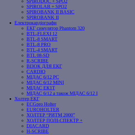
SPIRODOC + SPO2
SPIROLAB + SPO2
SPIROBANK II BASIC
SPIROBANK II
Електрокардіографи
ЕКГ симулятор Phantom 320
BTL-FLEXI 12
BTL-8 SMART
BTL-8 PRO
BTL-4 SMART
BTL 08-SD
R-SCRIBE
ВІЗОК ДЛЯ ЕКГ
CARDIO
МІДАС 6/12 PC
МІДАС 6/12 MINI
МІДАС ЕК1Т
МІДАС 6/12 а також МІДАС 6/12 І
Холтер ЕКГ
ECGpro Holter
EUROHOLTER
ХОЛТЕР “РИТМ 2000”
ХОЛТЕР ПОЛІ-СПЕКТР +
DIACARD
H-SCRIBE