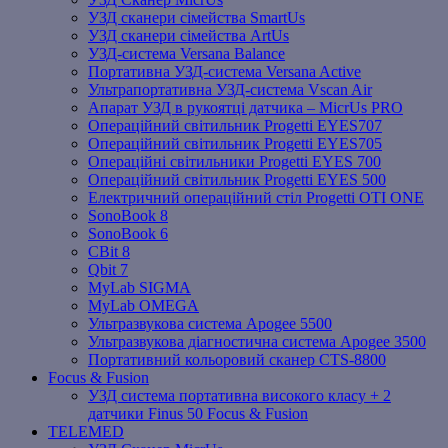
УЗД сканери сімейства SmartUs
УЗД сканери сімейства ArtUs
УЗД-система Versana Balance
Портативна УЗД-система Versana Active
Ультрапортативна УЗД-система Vscan Air
Апарат УЗД в рукоятці датчика – MicrUs PRO
Операційний світильник Progetti EYES707
Операційний світильник Progetti EYES705
Операційні світильники Progetti EYES 700
Операційний світильник Progetti EYES 500
Електричний операційний стіл Progetti OTI ONE
SonoBook 8
SonoBook 6
СBit 8
Qbit 7
MyLab SIGMA
MyLab OMEGA
Ультразвукова система Apogee 5500
Ультразвукова діагностична система Apogee 3500
Портативний кольоровий сканер CTS-8800
Focus & Fusion
УЗД система портативна високого класу + 2
датчики Finus 50 Focus & Fusion
TELEMED