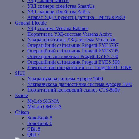
УЗД Сканер MicrUs
УЗД сканери сімейства SmartUs
УЗД сканери сімейства ArtUs
Апарат УЗД в рукоятці датчика – MicrUs PRO
General Electric
УЗД-система Versana Balance
Портативна УЗД-система Versana Active
Ультрапортативна УЗД-система Vscan Air
Операційний світильник Progetti EYES707
Операційний світильник Progetti EYES705
Операційні світильники Progetti EYES 700
Операційний світильник Progetti EYES 500
Електричний операційний стіл Progetti OTI ONE
SIUI
Ультразвукова система Apogee 5500
Ультразвукова діагностична система Apogee 3500
Портативний кольоровий сканер CTS-8800
Esaote
MyLab SIGMA
MyLab OMEGA
Chison
SonoBook 8
SonoBook 6
СBit 8
Qbit 7