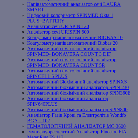
Напівавтоматичний аналізатор сечі LAURA
SMART
Цифровий колориметр SPINMED Okta-1
PLUS+BATTERY
Аналізатор сечі URISPIN 120
Аналізатор сечі URISPIN 500
Коагулометр напівавтоматичний BIOBAS 10
Коагулометр напівавтоматичний Biobas 20
Автоматичний гематологічний аналізатор
SPINMED- BONAVERA COUNT 3 DIF
Автоматичний гематологічний аналізатор
SPINMED- BONAVERA COUNT 5R
Автоматичний гематологічний аналізатор
SPINCELL 5 PLUS
Автоматичний Біохімічний аналізатор SPINXS
Автоматичний біохімічний аналізатор SPIN 230
Автоматичний біохімічний аналізатор SPIN360E
Автоматичний біохімічний аналізатор
SPIN640PLUS
Автоматичний біохімічний аналізатор SPIN800
Аналізатор Газів Крові та Електролітів Wondfo
BGA – 102
ГЕМАТОЛОГІЧНИЙ АНАЛІЗАТОР MC-3600
Імунофлуоресцентний Аналізатор Finecare FIA
Meter Plus FS-113