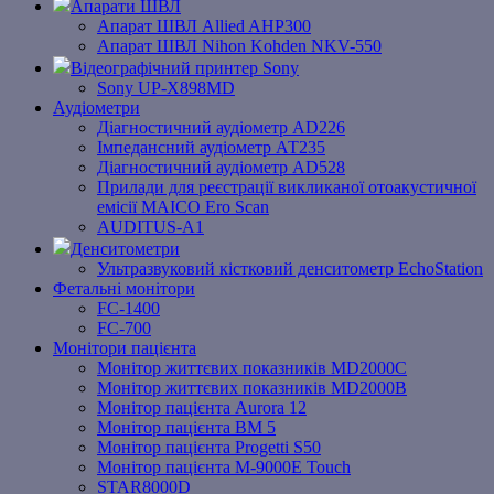
Апарати ШВЛ
Апарат ШВЛ Allied AHP300
Апарат ШВЛ Nihon Kohden NKV-550
Відеографічний принтер Sony
Sony UP-X898MD
Аудіометри
Діагностичний аудіометр AD226
Імпедансний аудіометр АТ235
Діагностичний аудіометр AD528
Прилади для реєстрації викликаної отоакустичної
емісії MAICO Ero Scan
AUDITUS-A1
Денситометри
Ультразвуковий кістковий денситометр EchoStation
Фетальні монітори
FC-1400
FC-700
Монітори пацієнта
Монітор життєвих показників MD2000С
Монітор життєвих показників MD2000В
Mонітоp пацієнта Aurora 12
Монітор пацієнта BM 5
Монітор пацієнта Progetti S50
Монітор пацієнта M-9000E Touch
STAR8000D