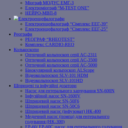
Міограф МОДУС ЕМГ-3
Електроміограф “M-TEST ONE”
НЕЙРО-МВП-8
Електроенцефалографи
Електроенцефалограф “Сімплекс ЕЕГ-39”
Електроенцефалограф “Сімплекс ЕЕГ-25”
Реографи
РЕОГРАФ “RHEOTEST”
Комплекс CARDIO-REO
Колькоскопи
Оптичний кольпоскоп серії AC-2311
Оптичний кольпоскоп серії AC-3500
Оптичний кольпоскоп серії AC-5000
Бінокулярний кольпоскоп ALScope
Відеокольпоскоп SLV-101 HDM
Відеокольпоскоп SLV-101HD
Шприцеві та інфузійні дозатори
Насос для ентерального харчування SN-600N
Інфузійний насос SN-1600V
Шприцевий насос SN-50F6
Шприцевий насос SN-50C6
Шприцевий насос (інфузомат) НК-400
Медичний насос (помпа) для ентерального
годування (HK-300)
EP-60/ EP-60C насос для ентерального годування