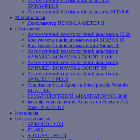
Автоматичний біохімічний аналізатор
SPIN640PLUS
Автоматичний біохімічний аналізатор SPIN800
Мікробіологія
Денсіламетер DENSI-LA-METER ІІ
Гематологія
Автоматичний гематологічний аналізатор Н360
Коагулометр напівавтоматичний BIOBAS 10
Коагулометр напівавтоматичний Biobas 20
Автоматичний гематологічний аналізатор
SPINMED- BONAVERA COUNT 3 DIF
Автоматичний гематологічний аналізатор
SPINMED- BONAVERA COUNT 5R
Автоматичний гематологічний аналізатор
SPINCELL 5 PLUS
Аналізатор Газів Крові та Електролітів Wondfo
BGA – 102
ГЕМАТОЛОГІЧНИЙ АНАЛІЗАТОР MC-3600
Імунофлуоресцентний Аналізатор Finecare FIA
Meter Plus FS-113
Імунологія
Пульсоксиметри
SPIRODOC OXI
PC-66B
SONOSAT -F01LT