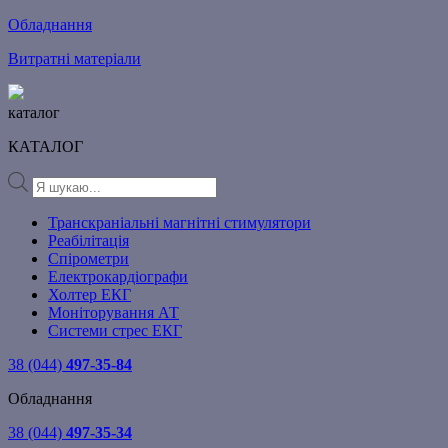
Обладнання
Витратні матеріали
каталог
КАТАЛОГ
Products
search
Транскраніальні магнітні стимулятори
Реабілітація
Спірометри
Електрокардіографи
Холтер ЕКГ
Моніторування АТ
Системи стрес ЕКГ
38 (044)
497-35-84
Обладнання
38 (044)
497-35-34