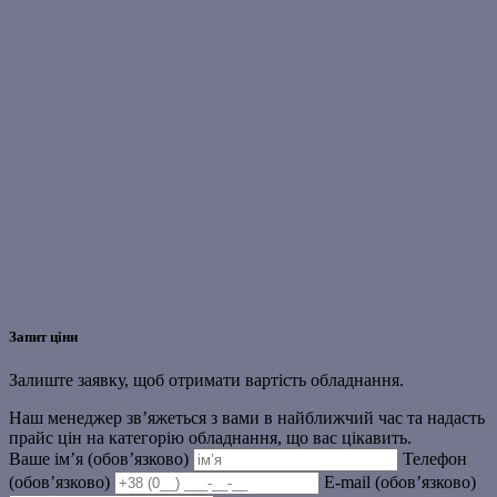
Запит ціни
Залиште заявку, щоб отримати вартість обладнання.
Наш менеджер зв’яжеться з вами в найближчий час та надасть
прайс цін на категорію обладнання, що вас цікавить.
Ваше ім’я (обов’язково)
Телефон
(обов’язково)
E-mail (обов’язково)