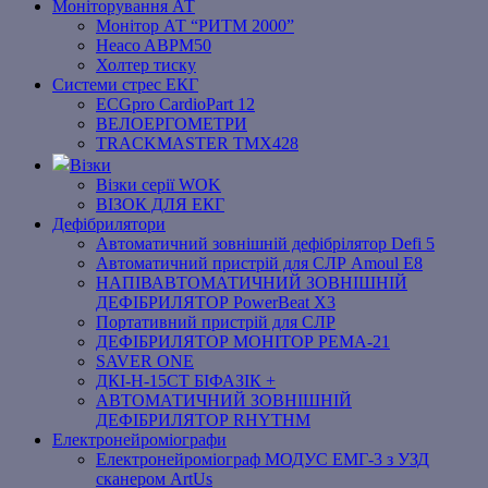
Моніторування АТ
Монітор АТ “РИТМ 2000”
Heaco ABPM50
Холтер тиску
Системи стрес ЕКГ
ECGpro CardioPart 12
ВЕЛОЕРГОМЕТРИ
TRACKMASTER TMX428
Візки
Візки серії WOK
ВІЗОК ДЛЯ ЕКГ
Дефібрилятори
Автоматичний зовнішній дефібрілятор Defi 5
Автоматичний пристрій для СЛР Amoul E8
НАПІВАВТОМАТИЧНИЙ ЗОВНІШНІЙ
ДЕФІБРИЛЯТОР PowerBeat X3
Портативний пристрій для СЛР
ДЕФІБРИЛЯТОР МОНІТОР РЕМА-21
SAVER ONE
ДКІ-Н-15СТ БІФАЗІК +
АВТОМАТИЧНИЙ ЗОВНІШНІЙ
ДЕФІБРИЛЯТОР RHYTHM
Електронейроміографи
Електронейроміограф МОДУС ЕМГ-3 з УЗД
сканером ArtUs