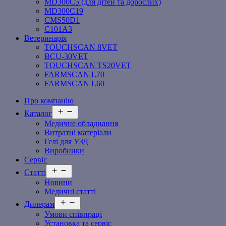
MD300C5 (для дітей та дорослих)
MD300C19
СMS50D1
С101A3
Ветеринарія
TOUCHSCAN 8VET
BCU-30VET
TOUCHSCAN TS20VET
FARMSCAN L70
FARMSCAN L60
Про компанію
Відкрити
Каталог
меню
Медичне обладнання
Витратні матеріали
Гелі для УЗД
Виробники
Сервіс
Відкрити
Статті
меню
Новини
Медичні статті
Відкрити
Дилерам
меню
Умови співпраці
Установка та сервіс