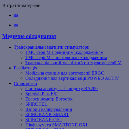
Витратні матеріали
ua
ua
Медичне обладнання
Транскраніальні магнітні стимулятори
ТМС серії M з рідинним охолодженням
ТМС серії M з повітряним охолодженням
Транскраніальний магнітний стимулятор серії M
Реабілітація
Мобільна станція для ерготерапії ERGO
Обладнання для вертикалізації POWEO ACTIV
Спірометри
Система аналізу газів видиху BA200
Spirolab Plus ESI
Ергоспірометр Ергостік
SPIROTEL
Шприц калібрувальний
SPIROBANK SMART
SPIROBANK OXI
Пікфлоуметр SMARTONE OXI