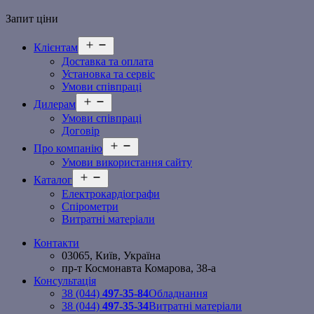
Запит ціни
Відкрити
Клієнтам
меню
Доставка та оплата
Установка та сервіс
Умови співпраці
Відкрити
Дилерам
меню
Умови співпраці
Договір
Відкрити
Про компанію
меню
Умови використання сайту
Відкрити
Каталог
меню
Електрокардіографи
Спірометри
Витратні матеріали
Контакти
03065, Київ, Україна
пр-т Космонавта Комарова, 38-а
Консультація
38 (044)
497-35-84
Обладнання
38 (044)
497-35-34
Витратні матеріали