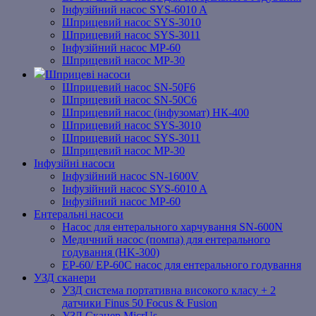
Інфузійний насос SYS-6010 A
Шприцевий насос SYS-3010
Шприцевий насос SYS-3011
Інфузійний насос MP-60
Шприцевий насос MP-30
Шприцеві насоси
Шприцевий насос SN-50F6
Шприцевий насос SN-50C6
Шприцевий насос (інфузомат) НК-400
Шприцевий насос SYS-3010
Шприцевий насос SYS-3011
Шприцевий насос MP-30
Інфузійні насоси
Інфузійний насос SN-1600V
Інфузійний насос SYS-6010 A
Інфузійний насос MP-60
Ентеральні насоси
Насос для ентерального харчування SN-600N
Медичний насос (помпа) для ентерального
годування (HK-300)
EP-60/ EP-60C насос для ентерального годування
УЗД сканери
УЗД система портативна високого класу + 2
датчики Finus 50 Focus & Fusion
УЗД Сканер MicrUs