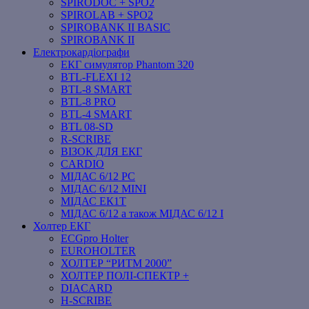
SPIRODOC + SPO2
SPIROLAB + SPO2
SPIROBANK II BASIC
SPIROBANK II
Електрокардіографи
ЕКГ симулятор Phantom 320
BTL-FLEXI 12
BTL-8 SMART
BTL-8 PRO
BTL-4 SMART
BTL 08-SD
R-SCRIBE
ВІЗОК ДЛЯ ЕКГ
CARDIO
МІДАС 6/12 PC
МІДАС 6/12 MINI
МІДАС ЕК1Т
МІДАС 6/12 а також МІДАС 6/12 І
Холтер ЕКГ
ECGpro Holter
EUROHOLTER
ХОЛТЕР “РИТМ 2000”
ХОЛТЕР ПОЛІ-СПЕКТР +
DIACARD
H-SCRIBE