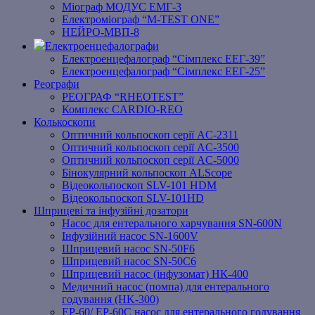
Міограф МОДУС ЕМГ-3
Електроміограф “M-TEST ONE”
НЕЙРО-МВП-8
Електроенцефалографи
Електроенцефалограф “Сімплекс ЕЕГ-39”
Електроенцефалограф “Сімплекс ЕЕГ-25”
Реографи
РЕОГРАФ “RHEOTEST”
Комплекс CARDIO-REO
Колькоскопи
Оптичний кольпоскоп серії AC-2311
Оптичний кольпоскоп серії AC-3500
Оптичний кольпоскоп серії AC-5000
Бінокулярний кольпоскоп ALScope
Відеокольпоскоп SLV-101 HDM
Відеокольпоскоп SLV-101HD
Шприцеві та інфузійні дозатори
Насос для ентерального харчування SN-600N
Інфузійний насос SN-1600V
Шприцевий насос SN-50F6
Шприцевий насос SN-50C6
Шприцевий насос (інфузомат) НК-400
Медичний насос (помпа) для ентерального
годування (HK-300)
EP-60/ EP-60C насос для ентерального годування