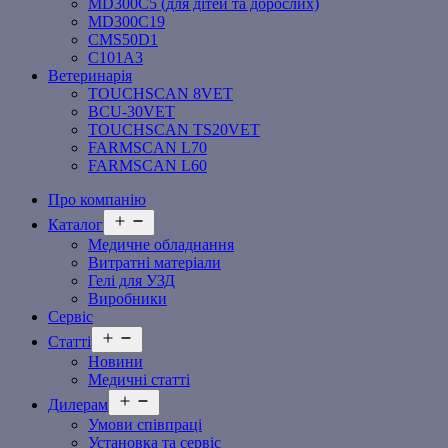
MD300C5 (для дітей та дорослих)
MD300C19
СMS50D1
С101A3
Ветеринарія
TOUCHSCAN 8VET
BCU-30VET
TOUCHSCAN TS20VET
FARMSCAN L70
FARMSCAN L60
Про компанію
Відкрити
Каталог
меню
Медичне обладнання
Витратні матеріали
Гелі для УЗД
Виробники
Сервіс
Відкрити
Статті
меню
Новини
Медичні статті
Відкрити
Дилерам
меню
Умови співпраці
Установка та сервіс