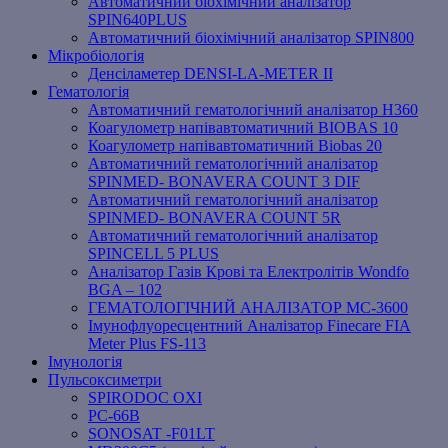
Автоматичний біохімічний аналізатор
SPIN640PLUS
Автоматичний біохімічний аналізатор SPIN800
Мікробіологія
Денсіламетер DENSI-LA-METER ІІ
Гематологія
Автоматичний гематологічний аналізатор Н360
Коагулометр напівавтоматичний BIOBAS 10
Коагулометр напівавтоматичний Biobas 20
Автоматичний гематологічний аналізатор
SPINMED- BONAVERA COUNT 3 DIF
Автоматичний гематологічний аналізатор
SPINMED- BONAVERA COUNT 5R
Автоматичний гематологічний аналізатор
SPINCELL 5 PLUS
Аналізатор Газів Крові та Електролітів Wondfo
BGA – 102
ГЕМАТОЛОГІЧНИЙ АНАЛІЗАТОР MC-3600
Імунофлуоресцентний Аналізатор Finecare FIA
Meter Plus FS-113
Імунологія
Пульсоксиметри
SPIRODOC OXI
PC-66B
SONOSAT -F01LT