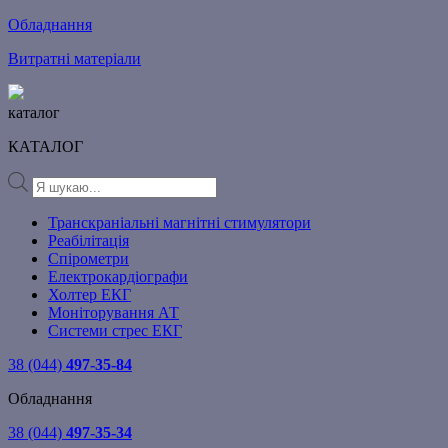
Обладнання
Витратні матеріали
каталог
КАТАЛОГ
Products
search
Транскраніальні магнітні стимулятори
Реабілітація
Спірометри
Електрокардіографи
Холтер ЕКГ
Моніторування АТ
Системи стрес ЕКГ
38 (044)
497-35-84
Обладнання
38 (044)
497-35-34