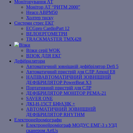
Моніторування АТ
Монітор АТ “РИТМ 2000”
Heaco ABPM50
Холтер тиску
Системи стрес ЕКГ
ECGpro CardioPart 12
ВЕЛОЕРГОМЕТРИ
TRACKMASTER TMX428
Візки
Візки серії WOK
ВІЗОК ДЛЯ ЕКГ
Дефібрилятори
Автоматичний зовнішній дефібрілятор Defi 5
Автоматичний пристрій для СЛР Amoul E8
НАПІВАВТОМАТИЧНИЙ ЗОВНІШНІЙ
ДЕФІБРИЛЯТОР PowerBeat X3
Портативний пристрій для СЛР
ДЕФІБРИЛЯТОР МОНІТОР РЕМА-21
SAVER ONE
ДКІ-Н-15СТ БІФАЗІК +
АВТОМАТИЧНИЙ ЗОВНІШНІЙ
ДЕФІБРИЛЯТОР RHYTHM
Електронейроміографи
Електронейроміограф МОДУС ЕМГ-3 з УЗД
сканером ArtUs