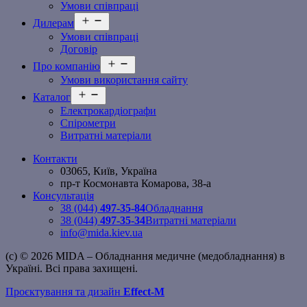
Умови співпраці
Відкрити
Дилерам
меню
Умови співпраці
Договір
Відкрити
Про компанію
меню
Умови використання сайту
Відкрити
Каталог
меню
Електрокардіографи
Спірометри
Витратні матеріали
Контакти
03065, Київ, Україна
пр-т Космонавта Комарова, 38-а
Консультація
38 (044)
497-35-84
Обладнання
38 (044)
497-35-34
Витратні матеріали
info@mida.kiev.ua
(c) © 2026 MIDA – Обладнання медичне (медобладнання) в
Україні. Всі права захищені.
Проєктування та дизайн
Effect-M