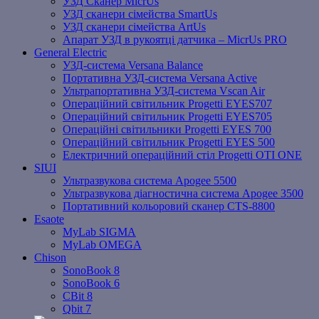
УЗД Сканер MicrUs
УЗД сканери сімейства SmartUs
УЗД сканери сімейства ArtUs
Апарат УЗД в рукоятці датчика – MicrUs PRO
General Electric
УЗД-система Versana Balance
Портативна УЗД-система Versana Active
Ультрапортативна УЗД-система Vscan Air
Операційний світильник Progetti EYES707
Операційний світильник Progetti EYES705
Операційні світильники Progetti EYES 700
Операційний світильник Progetti EYES 500
Електричний операційний стіл Progetti OTI ONE
SIUI
Ультразвукова система Apogee 5500
Ультразвукова діагностична система Apogee 3500
Портативний кольоровий сканер CTS-8800
Esaote
MyLab SIGMA
MyLab OMEGA
Chison
SonoBook 8
SonoBook 6
СBit 8
Qbit 7