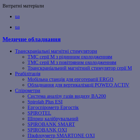
Витратні матеріали
ua
ua
Медичне обладнання
Транскраніальні магнітні стимулятори
ТМС серії M з рідинним охолодженням
ТМС серії M з повітряним охолодженням
Транскраніальний магнітний стимулятор серії M
Реабілітація
Мобільна станція для ерготерапії ERGO
Обладнання для вертикалізації POWEO ACTIV
Спірометри
Система аналізу газів видиху BA200
Spirolab Plus ESI
Ергоспірометр Ергостік
SPIROTEL
Шприц калібрувальний
SPIROBANK SMART
SPIROBANK OXI
Пікфлоуметр SMARTONE OXI