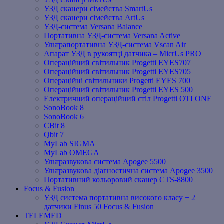
УЗД сканери сімейства SmartUs
УЗД сканери сімейства ArtUs
УЗД-система Versana Balance
Портативна УЗД-система Versana Active
Ультрапортативна УЗД-система Vscan Air
Апарат УЗД в рукоятці датчика – MicrUs PRO
Операційний світильник Progetti EYES707
Операційний світильник Progetti EYES705
Операційні світильники Progetti EYES 700
Операційний світильник Progetti EYES 500
Електричний операційний стіл Progetti OTI ONE
SonoBook 8
SonoBook 6
СBit 8
Qbit 7
MyLab SIGMA
MyLab OMEGA
Ультразвукова система Apogee 5500
Ультразвукова діагностична система Apogee 3500
Портативний кольоровий сканер CTS-8800
Focus & Fusion
УЗД система портативна високого класу + 2
датчики Finus 50 Focus & Fusion
TELEMED