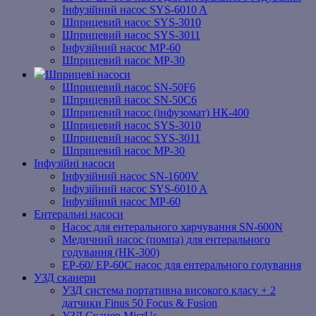
Інфузійний насос SYS-6010 A
Шприцевий насос SYS-3010
Шприцевий насос SYS-3011
Інфузійний насос MP-60
Шприцевий насос MP-30
Шприцеві насоси
Шприцевий насос SN-50F6
Шприцевий насос SN-50C6
Шприцевий насос (інфузомат) НК-400
Шприцевий насос SYS-3010
Шприцевий насос SYS-3011
Шприцевий насос MP-30
Інфузійні насоси
Інфузійний насос SN-1600V
Інфузійний насос SYS-6010 A
Інфузійний насос MP-60
Ентеральні насоси
Насос для ентерального харчування SN-600N
Медичний насос (помпа) для ентерального
годування (HK-300)
EP-60/ EP-60C насос для ентерального годування
УЗД сканери
УЗД система портативна високого класу + 2
датчики Finus 50 Focus & Fusion
УЗД Сканер MicrUs