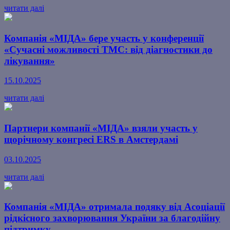
читати далі
Компанія «МІДА» бере участь у конференції
«Сучасні можливості ТМС: від діагностики до
лікування»
15.10.2025
читати далі
Партнери компанії «МІДА» взяли участь у
щорічному конгресі ERS в Амстердамі
03.10.2025
читати далі
Компанія «МІДА» отримала подяку від Асоціації
рідкісного захворювання України за благодійну
підтримку