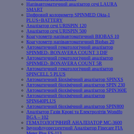
Напівавтоматичний аналізатор сечі LAURA
SMART
Цифровий колориметр SPINMED Okta-1
PLUS+BATTERY
Аналізатор сечі URISPIN 120
Аналізатор сечі URISPIN 500
Коагулометр напівавтоматичний BIOBAS 10
Коагулометр напівавтоматичний Biobas 20
Автоматичний гематологічний аналізатор
SPINMED- BONAVERA COUNT 3 DIF
Автоматичний гематологічний аналізатор
SPINMED- BONAVERA COUNT 5R
Автоматичний гематологічний аналізатор
SPINCELL 5 PLUS
Автоматичний Біохімічний аналізатор SPINXS
Автоматичний біохімічний аналізатор SPIN 230
Автоматичний біохімічний аналізатор SPIN360E
Автоматичний біохімічний аналізатор
SPIN640PLUS
Автоматичний біохімічний аналізатор SPIN800
Аналізатор Газів Крові та Електролітів Wondfo
BGA – 102
ГЕМАТОЛОГІЧНИЙ АНАЛІЗАТОР MC-3600
Імунофлуоресцентний Аналізатор Finecare FIA
Meter Plus FS-113