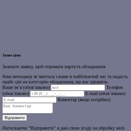
Запит ціни
Залиште заявку, щоб отримати вартість обладнання.
Наш менеджер зв’яжеться з вами в найближчий час та надасть
прайс цін на категорію обладнання, що вас цікавить.
Ваше ім’я (обов’язково)
Телефон
(обов’язково)
E-mail (обов’язково)
Коментар (якщо потрібно)
Натискаючи “Відправити” я даю свою згоду на обробку моїх