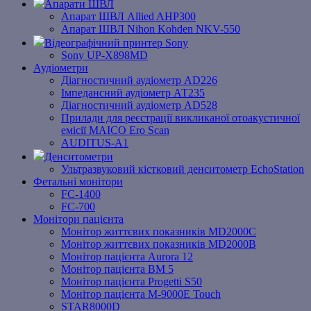
Апарати ШВЛ
Апарат ШВЛ Allied AHP300
Апарат ШВЛ Nihon Kohden NKV-550
Відеографічний принтер Sony
Sony UP-X898MD
Аудіометри
Діагностичний аудіометр AD226
Імпедансний аудіометр АТ235
Діагностичний аудіометр AD528
Прилади для реєстрації викликаної отоакустичної
емісії MAICO Ero Scan
AUDITUS-A1
Денситометри
Ультразвуковий кістковий денситометр EchoStation
Фетальні монітори
FC-1400
FC-700
Монітори пацієнта
Монітор життєвих показників MD2000С
Монітор життєвих показників MD2000В
Mонітоp пацієнта Aurora 12
Монітор пацієнта BM 5
Монітор пацієнта Progetti S50
Монітор пацієнта M-9000E Touch
STAR8000D