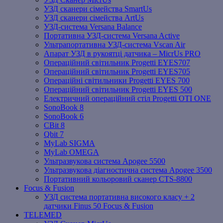
УЗД сканери сімейства SmartUs
УЗД сканери сімейства ArtUs
УЗД-система Versana Balance
Портативна УЗД-система Versana Active
Ультрапортативна УЗД-система Vscan Air
Апарат УЗД в рукоятці датчика – MicrUs PRO
Операційний світильник Progetti EYES707
Операційний світильник Progetti EYES705
Операційні світильники Progetti EYES 700
Операційний світильник Progetti EYES 500
Електричний операційний стіл Progetti OTI ONE
SonoBook 8
SonoBook 6
СBit 8
Qbit 7
MyLab SIGMA
MyLab OMEGA
Ультразвукова система Apogee 5500
Ультразвукова діагностична система Apogee 3500
Портативний кольоровий сканер CTS-8800
Focus & Fusion
УЗД система портативна високого класу + 2
датчики Finus 50 Focus & Fusion
TELEMED