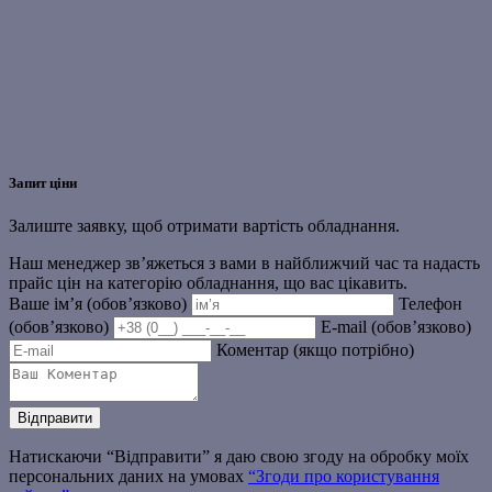
Запит ціни
Залиште заявку, щоб отримати вартість обладнання.
Наш менеджер зв’яжеться з вами в найближчий час та надасть
прайс цін на категорію обладнання, що вас цікавить.
Ваше ім’я (обов’язково)
Телефон
(обов’язково)
E-mail (обов’язково)
Коментар (якщо потрібно)
Натискаючи “Відправити” я даю свою згоду на обробку моїх
персональних даних на умовах
“Згоди про користування