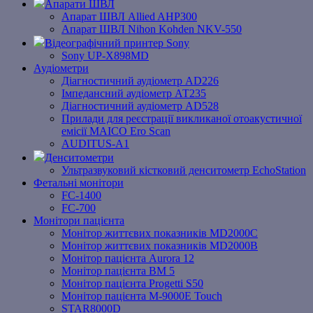
Апарати ШВЛ
Апарат ШВЛ Allied AHP300
Апарат ШВЛ Nihon Kohden NKV-550
Відеографічний принтер Sony
Sony UP-X898MD
Аудіометри
Діагностичний аудіометр AD226
Імпедансний аудіометр АТ235
Діагностичний аудіометр AD528
Прилади для реєстрації викликаної отоакустичної
емісії MAICO Ero Scan
AUDITUS-A1
Денситометри
Ультразвуковий кістковий денситометр EchoStation
Фетальні монітори
FC-1400
FC-700
Монітори пацієнта
Монітор життєвих показників MD2000С
Монітор життєвих показників MD2000В
Mонітоp пацієнта Aurora 12
Монітор пацієнта BM 5
Монітор пацієнта Progetti S50
Монітор пацієнта M-9000E Touch
STAR8000D