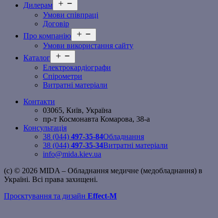
Відкрити
Дилерам
меню
Умови співпраці
Договір
Відкрити
Про компанію
меню
Умови використання сайту
Відкрити
Каталог
меню
Електрокардіографи
Спірометри
Витратні матеріали
Контакти
03065, Київ, Україна
пр-т Космонавта Комарова, 38-а
Консультація
38 (044)
497-35-84
Обладнання
38 (044)
497-35-34
Витратні матеріали
info@mida.kiev.ua
(c) © 2026 MIDA – Обладнання медичне (медобладнання) в
Україні. Всі права захищені.
Проєктування та дизайн
Effect-M