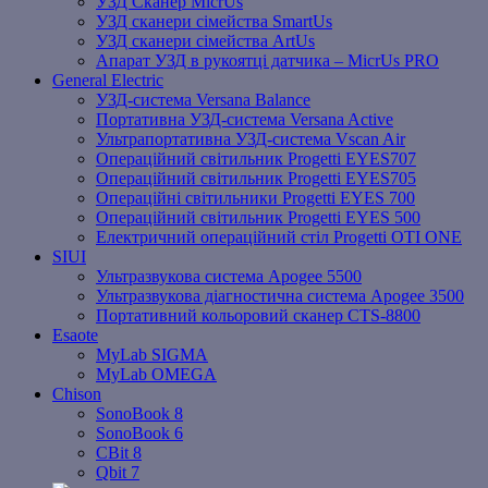
УЗД Сканер MicrUs
УЗД сканери сімейства SmartUs
УЗД сканери сімейства ArtUs
Апарат УЗД в рукоятці датчика – MicrUs PRO
General Electric
УЗД-система Versana Balance
Портативна УЗД-система Versana Active
Ультрапортативна УЗД-система Vscan Air
Операційний світильник Progetti EYES707
Операційний світильник Progetti EYES705
Операційні світильники Progetti EYES 700
Операційний світильник Progetti EYES 500
Електричний операційний стіл Progetti OTI ONE
SIUI
Ультразвукова система Apogee 5500
Ультразвукова діагностична система Apogee 3500
Портативний кольоровий сканер CTS-8800
Esaote
MyLab SIGMA
MyLab OMEGA
Chison
SonoBook 8
SonoBook 6
СBit 8
Qbit 7