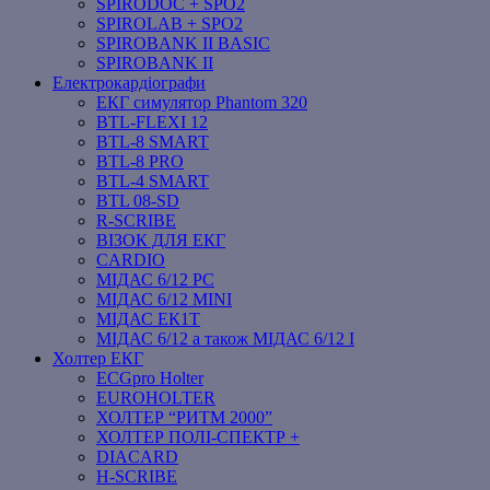
SPIRODOC + SPO2
SPIROLAB + SPO2
SPIROBANK II BASIC
SPIROBANK II
Електрокардіографи
ЕКГ симулятор Phantom 320
BTL-FLEXI 12
BTL-8 SMART
BTL-8 PRO
BTL-4 SMART
BTL 08-SD
R-SCRIBE
ВІЗОК ДЛЯ ЕКГ
CARDIO
МІДАС 6/12 PC
МІДАС 6/12 MINI
МІДАС ЕК1Т
МІДАС 6/12 а також МІДАС 6/12 І
Холтер ЕКГ
ECGpro Holter
EUROHOLTER
ХОЛТЕР “РИТМ 2000”
ХОЛТЕР ПОЛІ-СПЕКТР +
DIACARD
H-SCRIBE