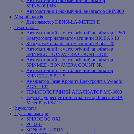
Автоматичний біохімічний аналізатор
SPIN640PLUS
Автоматичний біохімічний аналізатор SPIN800
Мікробіологія
Денсіламетер DENSI-LA-METER ІІ
Гематологія
Автоматичний гематологічний аналізатор Н360
Коагулометр напівавтоматичний BIOBAS 10
Коагулометр напівавтоматичний Biobas 20
Автоматичний гематологічний аналізатор
SPINMED- BONAVERA COUNT 3 DIF
Автоматичний гематологічний аналізатор
SPINMED- BONAVERA COUNT 5R
Автоматичний гематологічний аналізатор
SPINCELL 5 PLUS
Аналізатор Газів Крові та Електролітів Wondfo
BGA – 102
ГЕМАТОЛОГІЧНИЙ АНАЛІЗАТОР MC-3600
Імунофлуоресцентний Аналізатор Finecare FIA
Meter Plus FS-113
Імунологія
Пульсоксиметри
SPIRODOC OXI
PC-66B
SONOSAT -F01LT