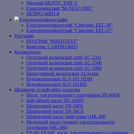
Міограф МОДУС ЕМГ-3
Електроміограф “M-TEST ONE”
НЕЙРО-МВП-8
Електроенцефалографи
Електроенцефалограф “Сімплекс ЕЕГ-39”
Електроенцефалограф “Сімплекс ЕЕГ-25”
Реографи
РЕОГРАФ “RHEOTEST”
Комплекс CARDIO-REO
Колькоскопи
Оптичний кольпоскоп серії AC-2311
Оптичний кольпоскоп серії AC-3500
Оптичний кольпоскоп серії AC-5000
Бінокулярний кольпоскоп ALScope
Відеокольпоскоп SLV-101 HDM
Відеокольпоскоп SLV-101HD
Шприцеві та інфузійні дозатори
Насос для ентерального харчування SN-600N
Інфузійний насос SN-1600V
Шприцевий насос SN-50F6
Шприцевий насос SN-50C6
Шприцевий насос (інфузомат) НК-400
Медичний насос (помпа) для ентерального
годування (HK-300)
EP-60/ EP-60C насос для ентерального годування