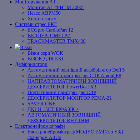
Моніторування АТ
Монітор АТ “РИТМ 2000”
Heaco ABPM50
Холтер тиску
Системи стрес ЕКГ
ECGpro CardioPart 12
ВЕЛОЕРГОМЕТРИ
TRACKMASTER TMX428
Візки
Візки серії WOK
ВІЗОК ДЛЯ ЕКГ
Дефібрилятори
Автоматичний зовнішній дефібрілятор Defi 5
Автоматичний пристрій для СЛР Amoul E8
НАПІВАВТОМАТИЧНИЙ ЗОВНІШНІЙ
ДЕФІБРИЛЯТОР PowerBeat X3
Портативний пристрій для СЛР
ДЕФІБРИЛЯТОР МОНІТОР РЕМА-21
SAVER ONE
ДКІ-Н-15СТ БІФАЗІК +
АВТОМАТИЧНИЙ ЗОВНІШНІЙ
ДЕФІБРИЛЯТОР RHYTHM
Електронейроміографи
Електронейроміограф МОДУС ЕМГ-3 з УЗД
сканером ArtUs