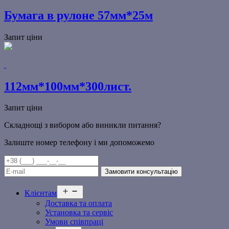
Бумага в рулоне 57мм*25м
Запит ціни
112мм*100мм*300лист.
Запит ціни
Складнощі з вибором або виникли питання?
Залиште номер телефону і ми допоможемо
Відкрити
Клієнтам
меню
Доставка та оплата
Установка та сервіс
Умови співпраці