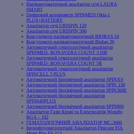
Напівавтоматичний аналізатор сечі LAURA
SMART
Цифровий колориметр SPINMED Okta-1
PLUS+BATTERY
Аналізатор сечі URISPIN 120
Аналізатор сечі URISPIN 500
Коагулометр напівавтоматичний BIOBAS 10
Коагулометр напівавтоматичний Biobas 20
Автоматичний гематологічний аналізатор
SPINMED- BONAVERA COUNT 3 DIF
Автоматичний гематологічний аналізатор
SPINMED- BONAVERA COUNT 5R
Автоматичний гематологічний аналізатор
SPINCELL 5 PLUS
Автоматичний Біохімічний аналізатор SPINXS
Автоматичний біохімічний аналізатор SPIN 230
Автоматичний біохімічний аналізатор SPIN360E
Автоматичний біохімічний аналізатор
SPIN640PLUS
Автоматичний біохімічний аналізатор SPIN800
Аналізатор Газів Крові та Електролітів Wondfo
BGA – 102
ГЕМАТОЛОГІЧНИЙ АНАЛІЗАТОР MC-3600
Імунофлуоресцентний Аналізатор Finecare FIA
Meter Plus FS-113