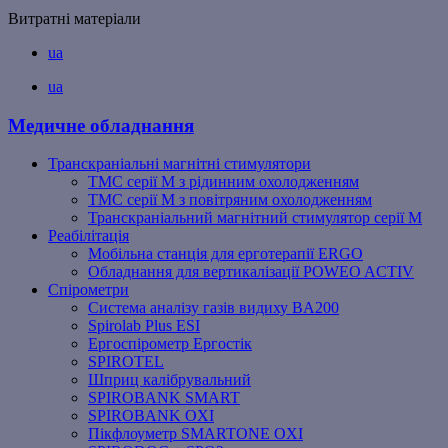
Витратні матеріали
ua
ua
Медичне обладнання
Транскраніальні магнітні стимулятори
ТМС серії M з рідинним охолодженням
ТМС серії M з повітряним охолодженням
Транскраніальний магнітний стимулятор серії M
Реабілітація
Мобільна станція для ерготерапії ERGO
Обладнання для вертикалізації POWEO ACTIV
Спірометри
Система аналізу газів видиху BA200
Spirolab Plus ESI
Ергоспірометр Ергостік
SPIROTEL
Шприц калібрувальний
SPIROBANK SMART
SPIROBANK OXI
Пікфлоуметр SMARTONE OXI