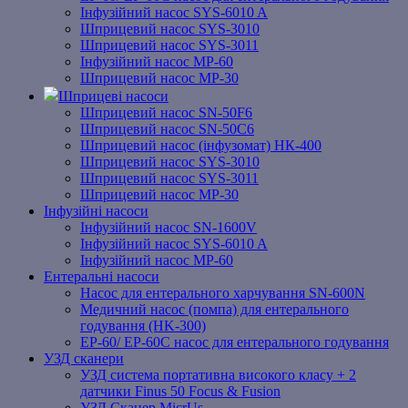
Інфузійний насос SYS-6010 A
Шприцевий насос SYS-3010
Шприцевий насос SYS-3011
Інфузійний насос MP-60
Шприцевий насос MP-30
Шприцеві насоси
Шприцевий насос SN-50F6
Шприцевий насос SN-50C6
Шприцевий насос (інфузомат) НК-400
Шприцевий насос SYS-3010
Шприцевий насос SYS-3011
Шприцевий насос MP-30
Інфузійні насоси
Інфузійний насос SN-1600V
Інфузійний насос SYS-6010 A
Інфузійний насос MP-60
Ентеральні насоси
Насос для ентерального харчування SN-600N
Медичний насос (помпа) для ентерального
годування (HK-300)
EP-60/ EP-60C насос для ентерального годування
УЗД сканери
УЗД система портативна високого класу + 2
датчики Finus 50 Focus & Fusion
УЗД Сканер MicrUs