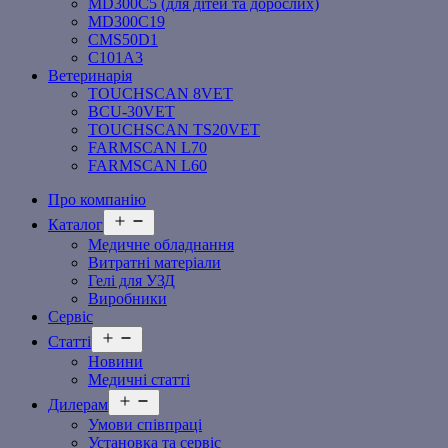
MD300C5 (для дітей та дорослих)
MD300C19
СMS50D1
С101A3
Ветеринарія
TOUCHSCAN 8VET
BCU-30VET
TOUCHSCAN TS20VET
FARMSCAN L70
FARMSCAN L60
Про компанію
Відкрити
Каталог
меню
Медичне обладнання
Витратні матеріали
Гелі для УЗД
Виробники
Сервіс
Відкрити
Статті
меню
Новини
Медичні статті
Відкрити
Дилерам
меню
Умови співпраці
Установка та сервіс