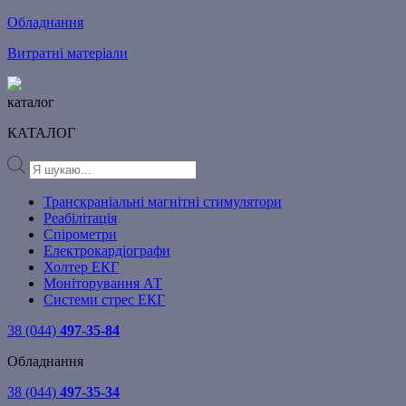
Обладнання
Витратні матеріали
каталог
КАТАЛОГ
Products
search
Транскраніальні магнітні стимулятори
Реабілітація
Спірометри
Електрокардіографи
Холтер ЕКГ
Моніторування АТ
Системи стрес ЕКГ
38 (044)
497-35-84
Обладнання
38 (044)
497-35-34