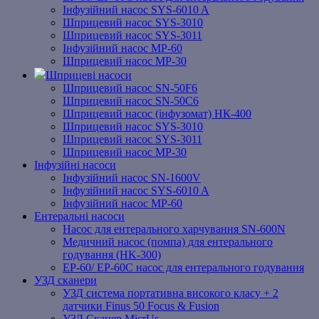
Інфузійний насос SYS-6010 A
Шприцевий насос SYS-3010
Шприцевий насос SYS-3011
Інфузійний насос MP-60
Шприцевий насос MP-30
Шприцеві насоси
Шприцевий насос SN-50F6
Шприцевий насос SN-50C6
Шприцевий насос (інфузомат) НК-400
Шприцевий насос SYS-3010
Шприцевий насос SYS-3011
Шприцевий насос MP-30
Інфузійні насоси
Інфузійний насос SN-1600V
Інфузійний насос SYS-6010 A
Інфузійний насос MP-60
Ентеральні насоси
Насос для ентерального харчування SN-600N
Медичний насос (помпа) для ентерального
годування (HK-300)
EP-60/ EP-60C насос для ентерального годування
УЗД сканери
УЗД система портативна високого класу + 2
датчики Finus 50 Focus & Fusion
УЗД Сканер MicrUs