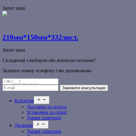
Запит ціни
210мм*150мм*332лист.
Запит ціни
Складнощі з вибором або виникли питання?
Залиште номер телефону і ми допоможемо
Відкрити
Клієнтам
меню
Доставка та оплата
Установка та сервіс
Умови співпраці
Відкрити
Дилерам
меню
Умови співпраці