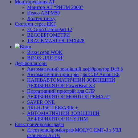
Моніторування АТ
Монітор АТ “РИТМ 2000”
Heaco ABPM50
Холтер тиску
Системи стрес ЕКГ
ECGpro CardioPart 12
ВЕЛОЕРГОМЕТРИ
TRACKMASTER TMX428
Візки
Візки серії WOK
ВІЗОК ДЛЯ ЕКГ
Дефібрилятори
Автоматичний зовнішній дефібрілятор Defi 5
Автоматичний пристрій для СЛР Amoul E8
НАПІВАВТОМАТИЧНИЙ ЗОВНІШНІЙ
ДЕФІБРИЛЯТОР PowerBeat X3
Портативний пристрій для СЛР
ДЕФІБРИЛЯТОР МОНІТОР РЕМА-21
SAVER ONE
ДКІ-Н-15СТ БІФАЗІК +
АВТОМАТИЧНИЙ ЗОВНІШНІЙ
ДЕФІБРИЛЯТОР RHYTHM
Електронейроміографи
Електронейроміограф МОДУС ЕМГ-3 з УЗД
сканером ArtUs