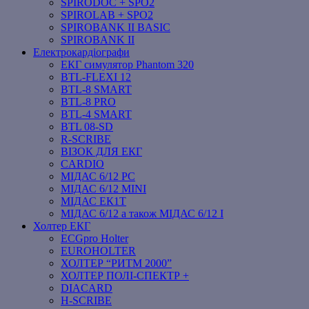
SPIRODOC + SPO2
SPIROLAB + SPO2
SPIROBANK II BASIC
SPIROBANK II
Електрокардіографи
ЕКГ симулятор Phantom 320
BTL-FLEXI 12
BTL-8 SMART
BTL-8 PRO
BTL-4 SMART
BTL 08-SD
R-SCRIBE
ВІЗОК ДЛЯ ЕКГ
CARDIO
МІДАС 6/12 PC
МІДАС 6/12 MINI
МІДАС ЕК1Т
МІДАС 6/12 а також МІДАС 6/12 І
Холтер ЕКГ
ECGpro Holter
EUROHOLTER
ХОЛТЕР “РИТМ 2000”
ХОЛТЕР ПОЛІ-СПЕКТР +
DIACARD
H-SCRIBE