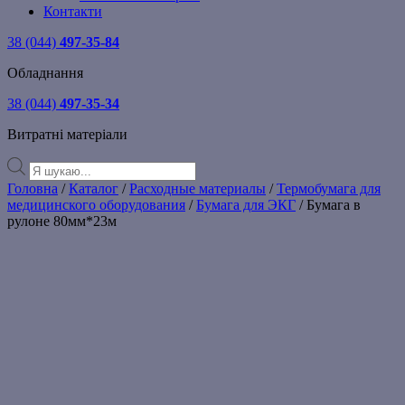
Контакти
38 (044)
497-35-84
Обладнання
38 (044)
497-35-34
Витратні матеріали
Products
search
Головна
/
Каталог
/
Расходные материалы
/
Термобумага для
медицинского оборудования
/
Бумага для ЭКГ
/ Бумага в
рулоне 80мм*23м