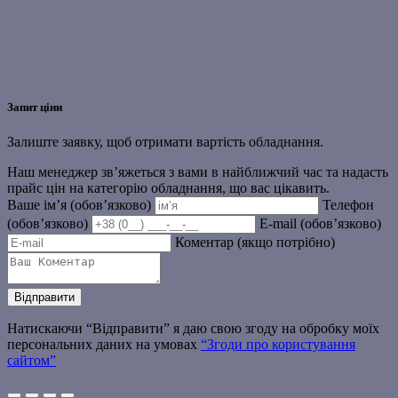
Запит ціни
Залиште заявку, щоб отримати вартість обладнання.
Наш менеджер зв’яжеться з вами в найближчий час та надасть
прайс цін на категорію обладнання, що вас цікавить.
Ваше ім’я (обов’язково)
Телефон
(обов’язково)
E-mail (обов’язково)
Коментар (якщо потрібно)
Натискаючи “Відправити” я даю свою згоду на обробку моїх
персональних даних на умовах
“Згоди про користування
сайтом”