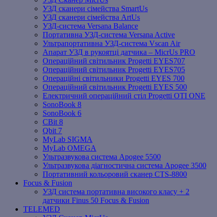
УЗД сканери сімейства SmartUs
УЗД сканери сімейства ArtUs
УЗД-система Versana Balance
Портативна УЗД-система Versana Active
Ультрапортативна УЗД-система Vscan Air
Апарат УЗД в рукоятці датчика – MicrUs PRO
Операційний світильник Progetti EYES707
Операційний світильник Progetti EYES705
Операційні світильники Progetti EYES 700
Операційний світильник Progetti EYES 500
Електричний операційний стіл Progetti OTI ONE
SonoBook 8
SonoBook 6
СBit 8
Qbit 7
MyLab SIGMA
MyLab OMEGA
Ультразвукова система Apogee 5500
Ультразвукова діагностична система Apogee 3500
Портативний кольоровий сканер CTS-8800
Focus & Fusion
УЗД система портативна високого класу + 2
датчики Finus 50 Focus & Fusion
TELEMED