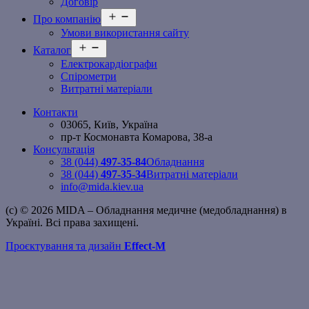
Договір
Відкрити
Про компанію
меню
Умови використання сайту
Відкрити
Каталог
меню
Електрокардіографи
Спірометри
Витратні матеріали
Контакти
03065, Київ, Україна
пр-т Космонавта Комарова, 38-а
Консультація
38 (044)
497-35-84
Обладнання
38 (044)
497-35-34
Витратні матеріали
info@mida.kiev.ua
(c) © 2026 MIDA – Обладнання медичне (медобладнання) в
Україні. Всі права захищені.
Проєктування та дизайн
Effect-M