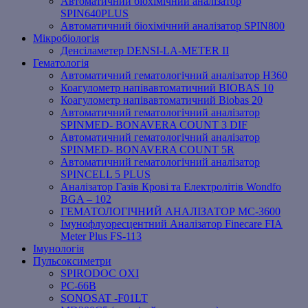
Автоматичний біохімічний аналізатор
SPIN640PLUS
Автоматичний біохімічний аналізатор SPIN800
Мікробіологія
Денсіламетер DENSI-LA-METER ІІ
Гематологія
Автоматичний гематологічний аналізатор Н360
Коагулометр напівавтоматичний BIOBAS 10
Коагулометр напівавтоматичний Biobas 20
Автоматичний гематологічний аналізатор
SPINMED- BONAVERA COUNT 3 DIF
Автоматичний гематологічний аналізатор
SPINMED- BONAVERA COUNT 5R
Автоматичний гематологічний аналізатор
SPINCELL 5 PLUS
Аналізатор Газів Крові та Електролітів Wondfo
BGA – 102
ГЕМАТОЛОГІЧНИЙ АНАЛІЗАТОР MC-3600
Імунофлуоресцентний Аналізатор Finecare FIA
Meter Plus FS-113
Імунологія
Пульсоксиметри
SPIRODOC OXI
PC-66B
SONOSAT -F01LT