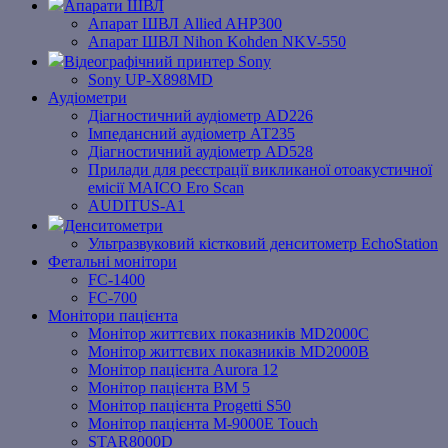
Апарати ШВЛ
Апарат ШВЛ Allied AHP300
Апарат ШВЛ Nihon Kohden NKV-550
Відеографічний принтер Sony
Sony UP-X898MD
Аудіометри
Діагностичний аудіометр AD226
Імпедансний аудіометр АТ235
Діагностичний аудіометр AD528
Прилади для реєстрації викликаної отоакустичної
емісії MAICO Ero Scan
AUDITUS-A1
Денситометри
Ультразвуковий кістковий денситометр EchoStation
Фетальні монітори
FC-1400
FC-700
Монітори пацієнта
Монітор життєвих показників MD2000С
Монітор життєвих показників MD2000В
Mонітоp пацієнта Aurora 12
Монітор пацієнта BM 5
Монітор пацієнта Progetti S50
Монітор пацієнта M-9000E Touch
STAR8000D