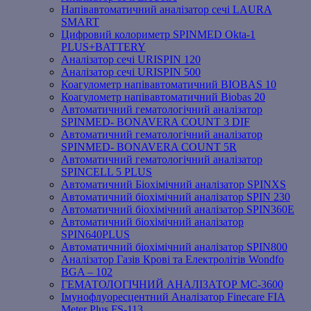
Напівавтоматичний аналізатор сечі LAURA
SMART
Цифровий колориметр SPINMED Okta-1
PLUS+BATTERY
Аналізатор сечі URISPIN 120
Аналізатор сечі URISPIN 500
Коагулометр напівавтоматичний BIOBAS 10
Коагулометр напівавтоматичний Biobas 20
Автоматичний гематологічний аналізатор
SPINMED- BONAVERA COUNT 3 DIF
Автоматичний гематологічний аналізатор
SPINMED- BONAVERA COUNT 5R
Автоматичний гематологічний аналізатор
SPINCELL 5 PLUS
Автоматичний Біохімічний аналізатор SPINXS
Автоматичний біохімічний аналізатор SPIN 230
Автоматичний біохімічний аналізатор SPIN360E
Автоматичний біохімічний аналізатор
SPIN640PLUS
Автоматичний біохімічний аналізатор SPIN800
Аналізатор Газів Крові та Електролітів Wondfo
BGA – 102
ГЕМАТОЛОГІЧНИЙ АНАЛІЗАТОР MC-3600
Імунофлуоресцентний Аналізатор Finecare FIA
Meter Plus FS-113