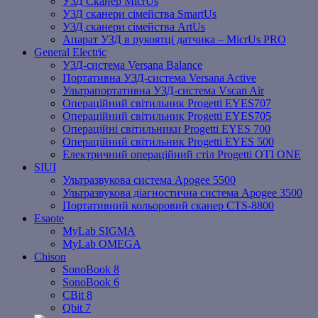
УЗД Сканер MicrUs
УЗД сканери сімейства SmartUs
УЗД сканери сімейства ArtUs
Апарат УЗД в рукоятці датчика – MicrUs PRO
General Electric
УЗД-система Versana Balance
Портативна УЗД-система Versana Active
Ультрапортативна УЗД-система Vscan Air
Операційний світильник Progetti EYES707
Операційний світильник Progetti EYES705
Операційні світильники Progetti EYES 700
Операційний світильник Progetti EYES 500
Електричний операційний стіл Progetti OTI ONE
SIUI
Ультразвукова система Apogee 5500
Ультразвукова діагностична система Apogee 3500
Портативний кольоровий сканер CTS-8800
Esaote
MyLab SIGMA
MyLab OMEGA
Chison
SonoBook 8
SonoBook 6
СBit 8
Qbit 7