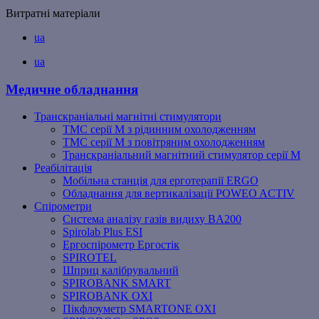
Витратні матеріали
ua
ua
Медичне обладнання
Транскраніальні магнітні стимулятори
ТМС серії M з рідинним охолодженням
ТМС серії M з повітряним охолодженням
Транскраніальний магнітний стимулятор серії M
Реабілітація
Мобільна станція для ерготерапії ERGO
Обладнання для вертикалізації POWEO ACTIV
Спірометри
Система аналізу газів видиху BA200
Spirolab Plus ESI
Ергоспірометр Ергостік
SPIROTEL
Шприц калібрувальний
SPIROBANK SMART
SPIROBANK OXI
Пікфлоуметр SMARTONE OXI