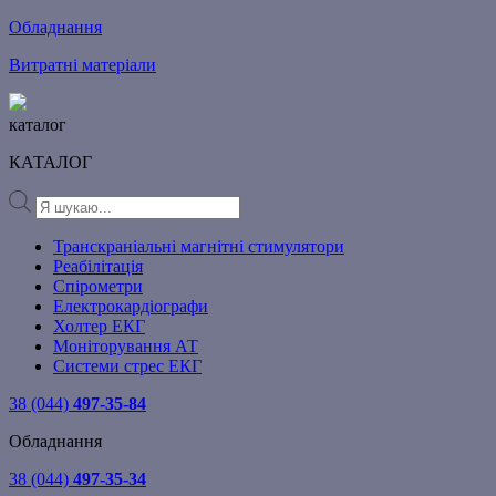
Обладнання
Витратні матеріали
каталог
КАТАЛОГ
Products
search
Транскраніальні магнітні стимулятори
Реабілітація
Спірометри
Електрокардіографи
Холтер ЕКГ
Моніторування АТ
Системи стрес ЕКГ
38 (044)
497-35-84
Обладнання
38 (044)
497-35-34