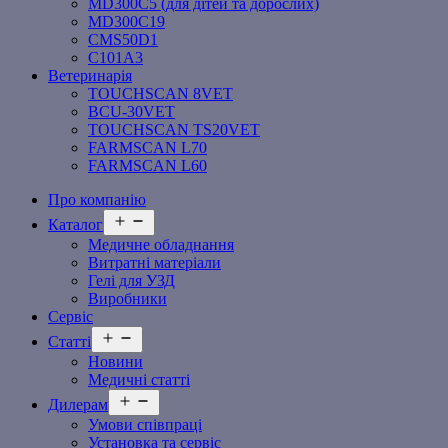
MD300C5 (для дітей та дорослих)
MD300C19
СMS50D1
С101A3
Ветеринарія
TOUCHSCAN 8VET
BCU-30VET
TOUCHSCAN TS20VET
FARMSCAN L70
FARMSCAN L60
Про компанію
Відкрити
Каталог
меню
Медичне обладнання
Витратні матеріали
Гелі для УЗД
Виробники
Сервіс
Відкрити
Статті
меню
Новини
Медичні статті
Відкрити
Дилерам
меню
Умови співпраці
Установка та сервіс