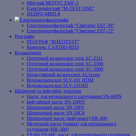
Міограф МОДУС ЕМГ-3
Електроміограф “M-TEST ONE”
НЕЙРО-МВП-8
Електроенцефалографи
Електроенцефалограф “Сімплекс ЕЕГ-39”
Електроенцефалограф “Сімплекс ЕЕГ-25”
Реографи
РЕОГРАФ “RHEOTEST”
Комплекс CARDIO-REO
Колькоскопи
Оптичний кольпоскоп серії AC-2311
Оптичний кольпоскоп серії AC-3500
Оптичний кольпоскоп серії AC-5000
Бінокулярний кольпоскоп ALScope
Відеокольпоскоп SLV-101 HDM
Відеокольпоскоп SLV-101HD
Шприцеві та інфузійні дозатори
Насос для ентерального харчування SN-600N
Інфузійний насос SN-1600V
Шприцевий насос SN-50F6
Шприцевий насос SN-50C6
Шприцевий насос (інфузомат) НК-400
Медичний насос (помпа) для ентерального
годування (HK-300)
EP-60/ EP-60C насос для ентерального годування