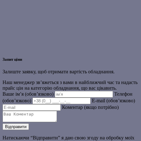
Запит ціни
Залиште заявку, щоб отримати вартість обладнання.
Наш менеджер зв’яжеться з вами в найближчий час та надасть
прайс цін на категорію обладнання, що вас цікавить.
Ваше ім’я (обов’язково)
Телефон
(обов’язково)
E-mail (обов’язково)
Коментар (якщо потрібно)
Натискаючи “Відправити” я даю свою згоду на обробку моїх