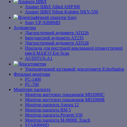
Апарати ШВЛ
Апарат ШВЛ Allied AHP300
Апарат ШВЛ Nihon Kohden NKV-550
Відеографічний принтер Sony
Sony UP-X898MD
Аудіометри
Діагностичний аудіометр AD226
Імпедансний аудіометр АТ235
Діагностичний аудіометр AD528
Прилади для реєстрації викликаної отоакустичної
емісії MAICO Ero Scan
AUDITUS-A1
Денситометри
Ультразвуковий кістковий денситометр EchoStation
Фетальні монітори
FC-1400
FC-700
Монітори пацієнта
Монітор життєвих показників MD2000С
Монітор життєвих показників MD2000В
Mонітоp пацієнта Aurora 12
Монітор пацієнта BM 5
Монітор пацієнта Progetti S50
Монітор пацієнта M-9000E Touch
STAR8000D