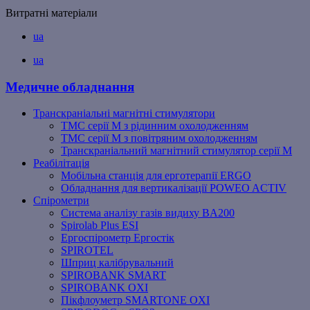
Витратні матеріали
ua
ua
Медичне обладнання
Транскраніальні магнітні стимулятори
ТМС серії M з рідинним охолодженням
ТМС серії M з повітряним охолодженням
Транскраніальний магнітний стимулятор серії M
Реабілітація
Мобільна станція для ерготерапії ERGO
Обладнання для вертикалізації POWEO ACTIV
Спірометри
Система аналізу газів видиху BA200
Spirolab Plus ESI
Ергоспірометр Ергостік
SPIROTEL
Шприц калібрувальний
SPIROBANK SMART
SPIROBANK OXI
Пікфлоуметр SMARTONE OXI