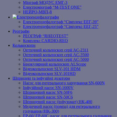
Міограф МОДУС ЕМГ-3
Електроміограф “M-TEST ONE”
НЕЙРО-МВП-8
Електроенцефалографи
Електроенцефалограф “Сімплекс ЕЕГ-39”
Електроенцефалограф “Сімплекс ЕЕГ-25”
Реографи
РЕОГРАФ “RHEOTEST”
Комплекс CARDIO-REO
Колькоскопи
Оптичний кольпоскоп серії AC-2311
Оптичний кольпоскоп серії AC-3500
Оптичний кольпоскоп серії AC-5000
Бінокулярний кольпоскоп ALScope
Відеокольпоскоп SLV-101 HDM
Відеокольпоскоп SLV-101HD
Шприцеві та інфузійні дозатори
Насос для ентерального харчування SN-600N
Інфузійний насос SN-1600V
Шприцевий насос SN-50F6
Шприцевий насос SN-50C6
Шприцевий насос (інфузомат) НК-400
Медичний насос (помпа) для ентерального
годування (HK-300)
EP-60/ EP-60C насос для ентерального годування