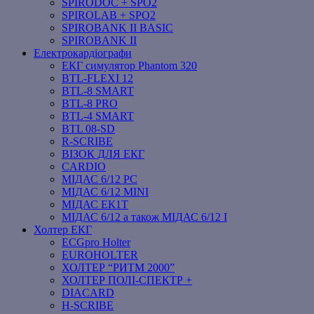
SPIRODOC + SPO2
SPIROLAB + SPO2
SPIROBANK II BASIC
SPIROBANK II
Електрокардіографи
ЕКГ симулятор Phantom 320
BTL-FLEXI 12
BTL-8 SMART
BTL-8 PRO
BTL-4 SMART
BTL 08-SD
R-SCRIBE
ВІЗОК ДЛЯ ЕКГ
CARDIO
МІДАС 6/12 PC
МІДАС 6/12 MINI
МІДАС ЕК1Т
МІДАС 6/12 а також МІДАС 6/12 І
Холтер ЕКГ
ECGpro Holter
EUROHOLTER
ХОЛТЕР “РИТМ 2000”
ХОЛТЕР ПОЛІ-СПЕКТР +
DIACARD
H-SCRIBE