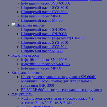
Інфузійний насос SYS-6010 A
Шприцевий насос SYS-3010
Шприцевий насос SYS-3011
Інфузійний насос MP-60
Шприцевий насос MP-30
Шприцеві насоси
Шприцевий насос SN-50F6
Шприцевий насос SN-50C6
Шприцевий насос (інфузомат) НК-400
Шприцевий насос SYS-3010
Шприцевий насос SYS-3011
Шприцевий насос MP-30
Інфузійні насоси
Інфузійний насос SN-1600V
Інфузійний насос SYS-6010 A
Інфузійний насос MP-60
Ентеральні насоси
Насос для ентерального харчування SN-600N
Медичний насос (помпа) для ентерального
годування (HK-300)
EP-60/ EP-60C насос для ентерального годування
УЗД сканери
УЗД система портативна високого класу + 2
датчики Finus 50 Focus & Fusion
УЗД Сканер MicrUs