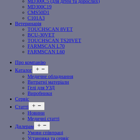
MD300C5 (для дітей та дорослих)
MD300C19
СMS50D1
С101A3
Ветеринарія
TOUCHSCAN 8VET
BCU-30VET
TOUCHSCAN TS20VET
FARMSCAN L70
FARMSCAN L60
Про компанію
Відкрити
Каталог
меню
Медичне обладнання
Витратні матеріали
Гелі для УЗД
Виробники
Сервіс
Відкрити
Статті
меню
Новини
Медичні статті
Відкрити
Дилерам
меню
Умови співпраці
Установка та сервіс