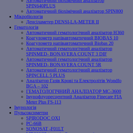
Автоматичний біохімічний аналізатор
SPIN640PLUS
Автоматичний біохімічний аналізатор SPIN800
Мікробіологія
Денсіламетер DENSI-LA-METER ІІ
Гематологія
Автоматичний гематологічний аналізатор Н360
Коагулометр напівавтоматичний BIOBAS 10
Коагулометр напівавтоматичний Biobas 20
Автоматичний гематологічний аналізатор
SPINMED- BONAVERA COUNT 3 DIF
Автоматичний гематологічний аналізатор
SPINMED- BONAVERA COUNT 5R
Автоматичний гематологічний аналізатор
SPINCELL 5 PLUS
Аналізатор Газів Крові та Електролітів Wondfo
BGA – 102
ГЕМАТОЛОГІЧНИЙ АНАЛІЗАТОР MC-3600
Імунофлуоресцентний Аналізатор Finecare FIA
Meter Plus FS-113
Імунологія
Пульсоксиметри
SPIRODOC OXI
PC-66B
SONOSAT -F01LT