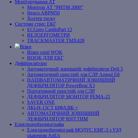
Моніторування АТ
Монітор АТ “РИТМ 2000”
Heaco ABPM50
Холтер тиску
Системи стрес ЕКГ
ECGpro CardioPart 12
ВЕЛОЕРГОМЕТРИ
TRACKMASTER TMX428
Візки
Візки серії WOK
ВІЗОК ДЛЯ ЕКГ
Дефібрилятори
Автоматичний зовнішній дефібрілятор Defi 5
Автоматичний пристрій для СЛР Amoul E8
НАПІВАВТОМАТИЧНИЙ ЗОВНІШНІЙ
ДЕФІБРИЛЯТОР PowerBeat X3
Портативний пристрій для СЛР
ДЕФІБРИЛЯТОР МОНІТОР РЕМА-21
SAVER ONE
ДКІ-Н-15СТ БІФАЗІК +
АВТОМАТИЧНИЙ ЗОВНІШНІЙ
ДЕФІБРИЛЯТОР RHYTHM
Електронейроміографи
Електронейроміограф МОДУС ЕМГ-3 з УЗД
сканером ArtUs