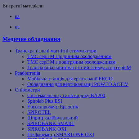
Витратні матеріали
ua
ua
Медичне обладнання
Транскраніальні магнітні стимулятори
ТМС серії M з рідинним охолодженням
ТМС серії M з повітряним охолодженням
Транскраніальний магнітний стимулятор серії M
Реабілітація
Мобільна станція для ерготерапії ERGO
Обладнання для вертикалізації POWEO ACTIV
Спірометри
Система аналізу газів видиху BA200
Spirolab Plus ESI
Ергоспірометр Ергостік
SPIROTEL
Шприц калібрувальний
SPIROBANK SMART
SPIROBANK OXI
Пікфлоуметр SMARTONE OXI