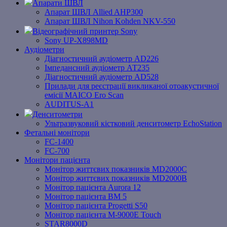
Апарати ШВЛ
Апарат ШВЛ Allied AHP300
Апарат ШВЛ Nihon Kohden NKV-550
Відеографічний принтер Sony
Sony UP-X898MD
Аудіометри
Діагностичний аудіометр AD226
Імпедансний аудіометр АТ235
Діагностичний аудіометр AD528
Прилади для реєстрації викликаної отоакустичної
емісії MAICO Ero Scan
AUDITUS-A1
Денситометри
Ультразвуковий кістковий денситометр EchoStation
Фетальні монітори
FC-1400
FC-700
Монітори пацієнта
Монітор життєвих показників MD2000С
Монітор життєвих показників MD2000В
Mонітоp пацієнта Aurora 12
Монітор пацієнта BM 5
Монітор пацієнта Progetti S50
Монітор пацієнта M-9000E Touch
STAR8000D