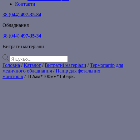
Контакти
38 (044)
497-35-84
Обладнання
38 (044)
497-35-34
Витратні матеріали
Products
search
Головна
/
Каталог
/
Витратні матеріали
/
Термопапір для
медичного обладнання
/
Папір для фетальних
моніторів
/ 112мм*100мм*150арк.