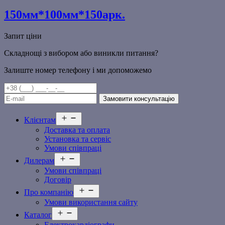
150мм*100мм*150арк.
Запит ціни
Складнощі з вибором або виникли питання?
Залиште номер телефону і ми допоможемо
Відкрити
Клієнтам
меню
Доставка та оплата
Установка та сервіс
Умови співпраці
Відкрити
Дилерам
меню
Умови співпраці
Договір
Відкрити
Про компанію
меню
Умови використання сайту
Відкрити
Каталог
меню
Електрокардіографи