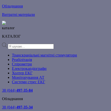
Обладнання
Витратні матеріали
каталог
КАТАЛОГ
Products
search
Транскраніальні магнітні стимулятори
Реабілітація
Спірометри
Електрокардіографи
Холтер ЕКГ
Моніторування АТ
Системи стрес ЕКГ
38 (044)
497-35-84
Обладнання
38 (044)
497-35-34