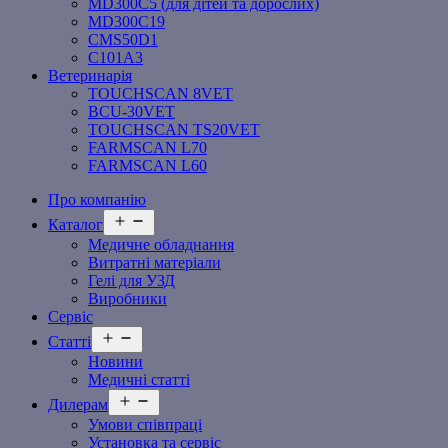
MD300C5 (для дітей та дорослих)
MD300C19
СMS50D1
С101A3
Ветеринарія
TOUCHSCAN 8VET
BCU-30VET
TOUCHSCAN TS20VET
FARMSCAN L70
FARMSCAN L60
Про компанію
Відкрити
Каталог
меню
Медичне обладнання
Витратні матеріали
Гелі для УЗД
Виробники
Сервіс
Відкрити
Статті
меню
Новини
Медичні статті
Відкрити
Дилерам
меню
Умови співпраці
Установка та сервіс