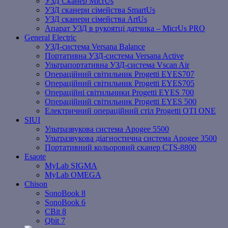
УЗД Сканер MicrUs
УЗД сканери сімейства SmartUs
УЗД сканери сімейства ArtUs
Апарат УЗД в рукоятці датчика – MicrUs PRO
General Electric
УЗД-система Versana Balance
Портативна УЗД-система Versana Active
Ультрапортативна УЗД-система Vscan Air
Операційний світильник Progetti EYES707
Операційний світильник Progetti EYES705
Операційні світильники Progetti EYES 700
Операційний світильник Progetti EYES 500
Електричний операційний стіл Progetti OTI ONE
SIUI
Ультразвукова система Apogee 5500
Ультразвукова діагностична система Apogee 3500
Портативний кольоровий сканер CTS-8800
Esaote
MyLab SIGMA
MyLab OMEGA
Chison
SonoBook 8
SonoBook 6
СBit 8
Qbit 7