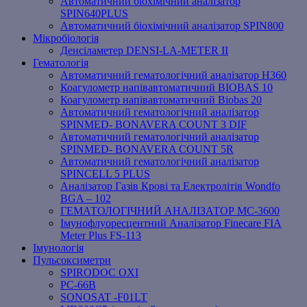
Автоматичний біохімічний аналізатор
SPIN640PLUS
Автоматичний біохімічний аналізатор SPIN800
Мікробіологія
Денсіламетер DENSI-LA-METER ІІ
Гематологія
Автоматичний гематологічний аналізатор Н360
Коагулометр напівавтоматичний BIOBAS 10
Коагулометр напівавтоматичний Biobas 20
Автоматичний гематологічний аналізатор
SPINMED- BONAVERA COUNT 3 DIF
Автоматичний гематологічний аналізатор
SPINMED- BONAVERA COUNT 5R
Автоматичний гематологічний аналізатор
SPINCELL 5 PLUS
Аналізатор Газів Крові та Електролітів Wondfo
BGA – 102
ГЕМАТОЛОГІЧНИЙ АНАЛІЗАТОР MC-3600
Імунофлуоресцентний Аналізатор Finecare FIA
Meter Plus FS-113
Імунологія
Пульсоксиметри
SPIRODOC OXI
PC-66B
SONOSAT -F01LT