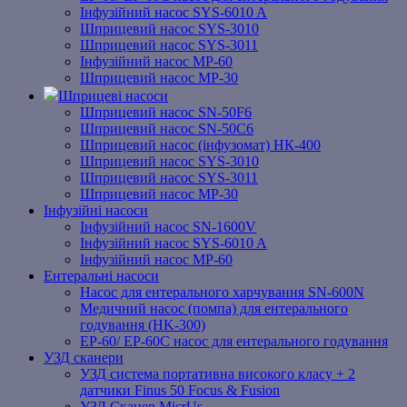
Інфузійний насос SYS-6010 A
Шприцевий насос SYS-3010
Шприцевий насос SYS-3011
Інфузійний насос MP-60
Шприцевий насос MP-30
Шприцеві насоси
Шприцевий насос SN-50F6
Шприцевий насос SN-50C6
Шприцевий насос (інфузомат) НК-400
Шприцевий насос SYS-3010
Шприцевий насос SYS-3011
Шприцевий насос MP-30
Інфузійні насоси
Інфузійний насос SN-1600V
Інфузійний насос SYS-6010 A
Інфузійний насос MP-60
Ентеральні насоси
Насос для ентерального харчування SN-600N
Медичний насос (помпа) для ентерального
годування (HK-300)
EP-60/ EP-60C насос для ентерального годування
УЗД сканери
УЗД система портативна високого класу + 2
датчики Finus 50 Focus & Fusion
УЗД Сканер MicrUs