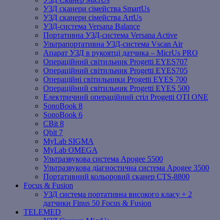
УЗД сканери сімейства SmartUs
УЗД сканери сімейства ArtUs
УЗД-система Versana Balance
Портативна УЗД-система Versana Active
Ультрапортативна УЗД-система Vscan Air
Апарат УЗД в рукоятці датчика – MicrUs PRO
Операційний світильник Progetti EYES707
Операційний світильник Progetti EYES705
Операційні світильники Progetti EYES 700
Операційний світильник Progetti EYES 500
Електричний операційний стіл Progetti OTI ONE
SonoBook 8
SonoBook 6
СBit 8
Qbit 7
MyLab SIGMA
MyLab OMEGA
Ультразвукова система Apogee 5500
Ультразвукова діагностична система Apogee 3500
Портативний кольоровий сканер CTS-8800
Focus & Fusion
УЗД система портативна високого класу + 2
датчики Finus 50 Focus & Fusion
TELEMED