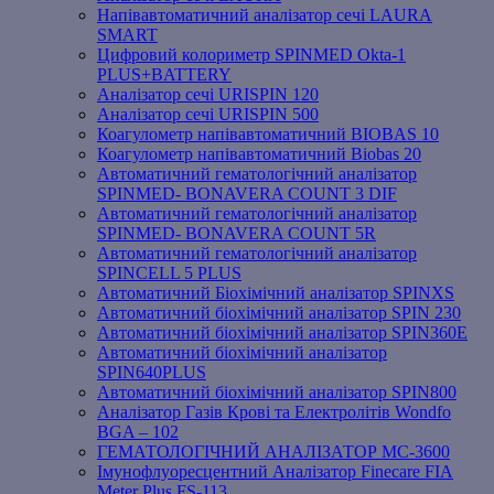
Напівавтоматичний аналізатор сечі LAURA
SMART
Цифровий колориметр SPINMED Okta-1
PLUS+BATTERY
Аналізатор сечі URISPIN 120
Аналізатор сечі URISPIN 500
Коагулометр напівавтоматичний BIOBAS 10
Коагулометр напівавтоматичний Biobas 20
Автоматичний гематологічний аналізатор
SPINMED- BONAVERA COUNT 3 DIF
Автоматичний гематологічний аналізатор
SPINMED- BONAVERA COUNT 5R
Автоматичний гематологічний аналізатор
SPINCELL 5 PLUS
Автоматичний Біохімічний аналізатор SPINXS
Автоматичний біохімічний аналізатор SPIN 230
Автоматичний біохімічний аналізатор SPIN360E
Автоматичний біохімічний аналізатор
SPIN640PLUS
Автоматичний біохімічний аналізатор SPIN800
Аналізатор Газів Крові та Електролітів Wondfo
BGA – 102
ГЕМАТОЛОГІЧНИЙ АНАЛІЗАТОР MC-3600
Імунофлуоресцентний Аналізатор Finecare FIA
Meter Plus FS-113