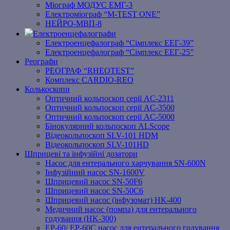
Міограф МОДУС ЕМГ-3
Електроміограф “M-TEST ONE”
НЕЙРО-МВП-8
Електроенцефалографи
Електроенцефалограф “Сімплекс ЕЕГ-39”
Електроенцефалограф “Сімплекс ЕЕГ-25”
Реографи
РЕОГРАФ “RHEOTEST”
Комплекс CARDIO-REO
Колькоскопи
Оптичний кольпоскоп серії AC-2311
Оптичний кольпоскоп серії AC-3500
Оптичний кольпоскоп серії AC-5000
Бінокулярний кольпоскоп ALScope
Відеокольпоскоп SLV-101 HDM
Відеокольпоскоп SLV-101HD
Шприцеві та інфузійні дозатори
Насос для ентерального харчування SN-600N
Інфузійний насос SN-1600V
Шприцевий насос SN-50F6
Шприцевий насос SN-50C6
Шприцевий насос (інфузомат) НК-400
Медичний насос (помпа) для ентерального
годування (HK-300)
EP-60/ EP-60C насос для ентерального годування