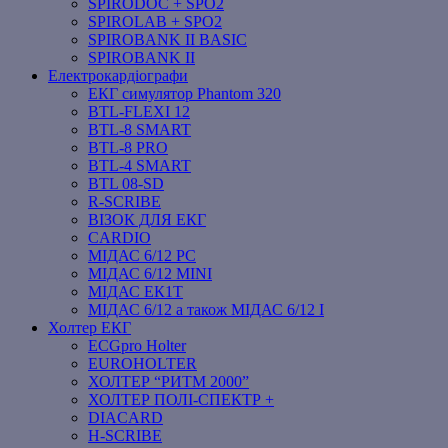
SPIRODOC + SPO2
SPIROLAB + SPO2
SPIROBANK II BASIC
SPIROBANK II
Електрокардіографи
ЕКГ симулятор Phantom 320
BTL-FLEXI 12
BTL-8 SMART
BTL-8 PRO
BTL-4 SMART
BTL 08-SD
R-SCRIBE
ВІЗОК ДЛЯ ЕКГ
CARDIO
МІДАС 6/12 PC
МІДАС 6/12 MINI
МІДАС ЕК1Т
МІДАС 6/12 а також МІДАС 6/12 І
Холтер ЕКГ
ECGpro Holter
EUROHOLTER
ХОЛТЕР “РИТМ 2000”
ХОЛТЕР ПОЛІ-СПЕКТР +
DIACARD
H-SCRIBE