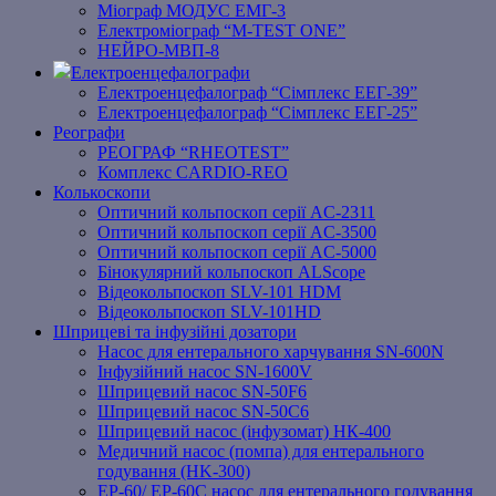
Міограф МОДУС ЕМГ-3
Електроміограф “M-TEST ONE”
НЕЙРО-МВП-8
Електроенцефалографи
Електроенцефалограф “Сімплекс ЕЕГ-39”
Електроенцефалограф “Сімплекс ЕЕГ-25”
Реографи
РЕОГРАФ “RHEOTEST”
Комплекс CARDIO-REO
Колькоскопи
Оптичний кольпоскоп серії AC-2311
Оптичний кольпоскоп серії AC-3500
Оптичний кольпоскоп серії AC-5000
Бінокулярний кольпоскоп ALScope
Відеокольпоскоп SLV-101 HDM
Відеокольпоскоп SLV-101HD
Шприцеві та інфузійні дозатори
Насос для ентерального харчування SN-600N
Інфузійний насос SN-1600V
Шприцевий насос SN-50F6
Шприцевий насос SN-50C6
Шприцевий насос (інфузомат) НК-400
Медичний насос (помпа) для ентерального
годування (HK-300)
EP-60/ EP-60C насос для ентерального годування