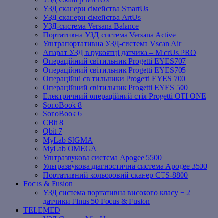
УЗД сканери сімейства SmartUs
УЗД сканери сімейства ArtUs
УЗД-система Versana Balance
Портативна УЗД-система Versana Active
Ультрапортативна УЗД-система Vscan Air
Апарат УЗД в рукоятці датчика – MicrUs PRO
Операційний світильник Progetti EYES707
Операційний світильник Progetti EYES705
Операційні світильники Progetti EYES 700
Операційний світильник Progetti EYES 500
Електричний операційний стіл Progetti OTI ONE
SonoBook 8
SonoBook 6
СBit 8
Qbit 7
MyLab SIGMA
MyLab OMEGA
Ультразвукова система Apogee 5500
Ультразвукова діагностична система Apogee 3500
Портативний кольоровий сканер CTS-8800
Focus & Fusion
УЗД система портативна високого класу + 2
датчики Finus 50 Focus & Fusion
TELEMED