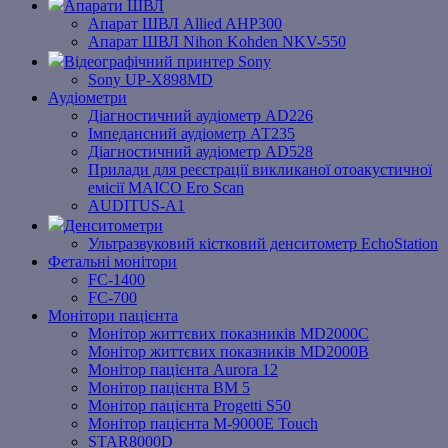
Апарати ШВЛ
Апарат ШВЛ Allied AHP300
Апарат ШВЛ Nihon Kohden NKV-550
Відеографічний принтер Sony
Sony UP-X898MD
Аудіометри
Діагностичний аудіометр AD226
Імпедансний аудіометр АТ235
Діагностичний аудіометр AD528
Прилади для реєстрації викликаної отоакустичної
емісії MAICO Ero Scan
AUDITUS-A1
Денситометри
Ультразвуковий кістковий денситометр EchoStation
Фетальні монітори
FC-1400
FC-700
Монітори пацієнта
Монітор життєвих показників MD2000С
Монітор життєвих показників MD2000В
Mонітоp пацієнта Aurora 12
Монітор пацієнта BM 5
Монітор пацієнта Progetti S50
Монітор пацієнта M-9000E Touch
STAR8000D