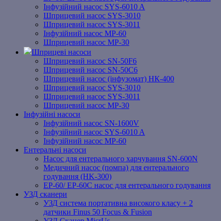
Інфузійний насос SYS-6010 A
Шприцевий насос SYS-3010
Шприцевий насос SYS-3011
Інфузійний насос MP-60
Шприцевий насос MP-30
Шприцеві насоси
Шприцевий насос SN-50F6
Шприцевий насос SN-50C6
Шприцевий насос (інфузомат) НК-400
Шприцевий насос SYS-3010
Шприцевий насос SYS-3011
Шприцевий насос MP-30
Інфузійні насоси
Інфузійний насос SN-1600V
Інфузійний насос SYS-6010 A
Інфузійний насос MP-60
Ентеральні насоси
Насос для ентерального харчування SN-600N
Медичний насос (помпа) для ентерального
годування (HK-300)
EP-60/ EP-60C насос для ентерального годування
УЗД сканери
УЗД система портативна високого класу + 2
датчики Finus 50 Focus & Fusion
УЗД Сканер MicrUs