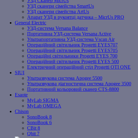
УЗД Сканер MicrUs
УЗД сканери сімейства SmartUs
УЗД сканери сімейства ArtUs
Апарат УЗД в рукоятці датчика – MicrUs PRO
General Electric
УЗД-система Versana Balance
Портативна УЗД-система Versana Active
Ультрапортативна УЗД-система Vscan Air
Операційний світильник Progetti EYES707
Операційний світильник Progetti EYES705
Операційні світильники Progetti EYES 700
Операційний світильник Progetti EYES 500
Електричний операційний стіл Progetti OTI ONE
SIUI
Ультразвукова система Apogee 5500
Ультразвукова діагностична система Apogee 3500
Портативний кольоровий сканер CTS-8800
Esaote
MyLab SIGMA
MyLab OMEGA
Chison
SonoBook 8
SonoBook 6
СBit 8
Qbit 7