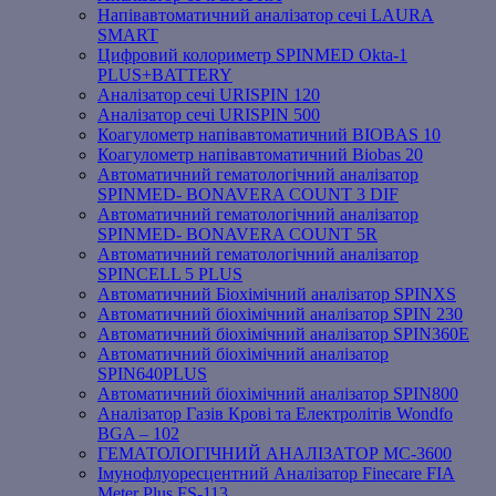
Напівавтоматичний аналізатор сечі LAURA
SMART
Цифровий колориметр SPINMED Okta-1
PLUS+BATTERY
Аналізатор сечі URISPIN 120
Аналізатор сечі URISPIN 500
Коагулометр напівавтоматичний BIOBAS 10
Коагулометр напівавтоматичний Biobas 20
Автоматичний гематологічний аналізатор
SPINMED- BONAVERA COUNT 3 DIF
Автоматичний гематологічний аналізатор
SPINMED- BONAVERA COUNT 5R
Автоматичний гематологічний аналізатор
SPINCELL 5 PLUS
Автоматичний Біохімічний аналізатор SPINXS
Автоматичний біохімічний аналізатор SPIN 230
Автоматичний біохімічний аналізатор SPIN360E
Автоматичний біохімічний аналізатор
SPIN640PLUS
Автоматичний біохімічний аналізатор SPIN800
Аналізатор Газів Крові та Електролітів Wondfo
BGA – 102
ГЕМАТОЛОГІЧНИЙ АНАЛІЗАТОР MC-3600
Імунофлуоресцентний Аналізатор Finecare FIA
Meter Plus FS-113