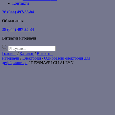
Контакти
38 (044)
497-35-84
Обладнання
38 (044)
497-35-34
Витратні матеріали
Products
search
Головна
/
Каталог
/
Витратні
матеріали
/
Електроди
/
Одноразові електроди для
дефібрилятора
/ DF29N/WELCH ALLYN