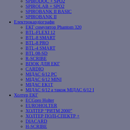
SPIRODOC + SPO2
SPIROLAB + SPO2
SPIROBANK II BASIC
SPIROBANK II
Електрокардіографи
ЕКГ симулятор Phantom 320
BTL-FLEXI 12
BTL-8 SMART
BTL-8 PRO
BTL-4 SMART
BTL 08-SD
R-SCRIBE
ВІЗОК ДЛЯ ЕКГ
CARDIO
МІДАС 6/12 PC
МІДАС 6/12 MINI
МІДАС ЕК1Т
МІДАС 6/12 а також МІДАС 6/12 І
Холтер ЕКГ
ECGpro Holter
EUROHOLTER
ХОЛТЕР “РИТМ 2000”
ХОЛТЕР ПОЛІ-СПЕКТР +
DIACARD
H-SCRIBE