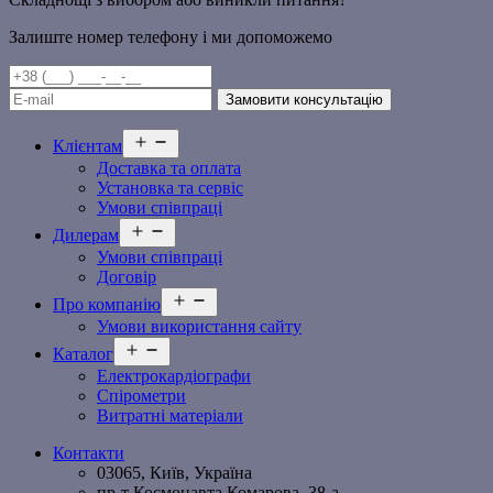
Залиште номер телефону і ми допоможемо
Відкрити
Клієнтам
меню
Доставка та оплата
Установка та сервіс
Умови співпраці
Відкрити
Дилерам
меню
Умови співпраці
Договір
Відкрити
Про компанію
меню
Умови використання сайту
Відкрити
Каталог
меню
Електрокардіографи
Спірометри
Витратні матеріали
Контакти
03065, Київ, Україна
пр-т Космонавта Комарова, 38-а