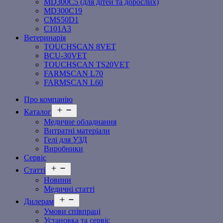
MD300C5 (для дітей та дорослих)
MD300C19
СMS50D1
С101A3
Ветеринарія
TOUCHSCAN 8VET
BCU-30VET
TOUCHSCAN TS20VET
FARMSCAN L70
FARMSCAN L60
Про компанію
Відкрити
Каталог
меню
Медичне обладнання
Витратні матеріали
Гелі для УЗД
Виробники
Сервіс
Відкрити
Статті
меню
Новини
Медичні статті
Відкрити
Дилерам
меню
Умови співпраці
Установка та сервіс