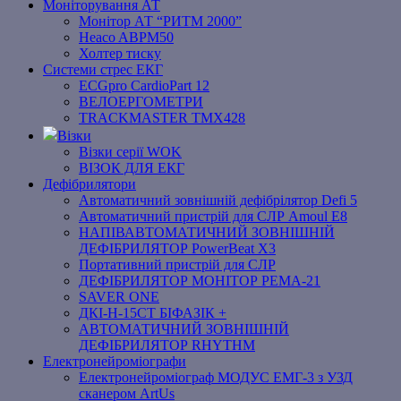
Моніторування АТ
Монітор АТ “РИТМ 2000”
Heaco ABPM50
Холтер тиску
Системи стрес ЕКГ
ECGpro CardioPart 12
ВЕЛОЕРГОМЕТРИ
TRACKMASTER TMX428
Візки
Візки серії WOK
ВІЗОК ДЛЯ ЕКГ
Дефібрилятори
Автоматичний зовнішній дефібрілятор Defi 5
Автоматичний пристрій для СЛР Amoul E8
НАПІВАВТОМАТИЧНИЙ ЗОВНІШНІЙ
ДЕФІБРИЛЯТОР PowerBeat X3
Портативний пристрій для СЛР
ДЕФІБРИЛЯТОР МОНІТОР РЕМА-21
SAVER ONE
ДКІ-Н-15СТ БІФАЗІК +
АВТОМАТИЧНИЙ ЗОВНІШНІЙ
ДЕФІБРИЛЯТОР RHYTHM
Електронейроміографи
Електронейроміограф МОДУС ЕМГ-3 з УЗД
сканером ArtUs