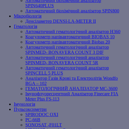
Автоматичний біохімічний аналізатор
SPIN640PLUS
Автоматичний біохімічний аналізатор SPIN800
Мікробіологія
Денсіламетер DENSI-LA-METER ІІ
Гематологія
Автоматичний гематологічний аналізатор Н360
Коагулометр напівавтоматичний BIOBAS 10
Коагулометр напівавтоматичний Biobas 20
Автоматичний гематологічний аналізатор
SPINMED- BONAVERA COUNT 3 DIF
Автоматичний гематологічний аналізатор
SPINMED- BONAVERA COUNT 5R
Автоматичний гематологічний аналізатор
SPINCELL 5 PLUS
Аналізатор Газів Крові та Електролітів Wondfo
BGA – 102
ГЕМАТОЛОГІЧНИЙ АНАЛІЗАТОР MC-3600
Імунофлуоресцентний Аналізатор Finecare FIA
Meter Plus FS-113
Імунологія
Пульсоксиметри
SPIRODOC OXI
PC-66B
SONOSAT -F01LT