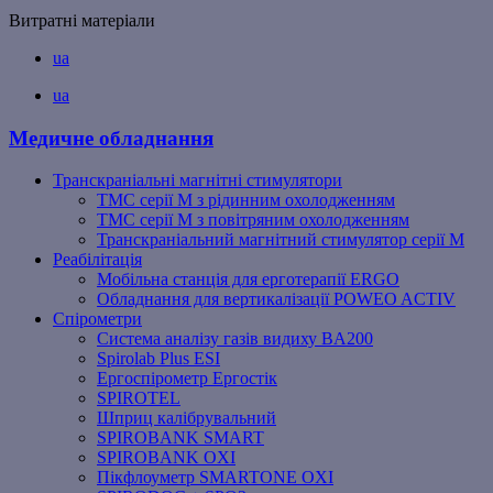
Витратні матеріали
ua
ua
Медичне обладнання
Транскраніальні магнітні стимулятори
ТМС серії M з рідинним охолодженням
ТМС серії M з повітряним охолодженням
Транскраніальний магнітний стимулятор серії M
Реабілітація
Мобільна станція для ерготерапії ERGO
Обладнання для вертикалізації POWEO ACTIV
Спірометри
Система аналізу газів видиху BA200
Spirolab Plus ESI
Ергоспірометр Ергостік
SPIROTEL
Шприц калібрувальний
SPIROBANK SMART
SPIROBANK OXI
Пікфлоуметр SMARTONE OXI