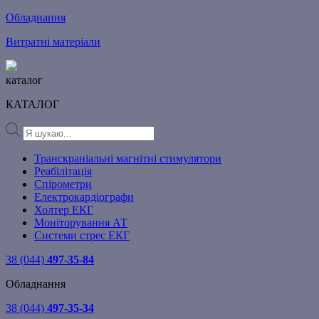
Обладнання
Витратні матеріали
каталог
КАТАЛОГ
Products
search
Транскраніальні магнітні стимулятори
Реабілітація
Спірометри
Електрокардіографи
Холтер ЕКГ
Моніторування АТ
Системи стрес ЕКГ
38 (044)
497-35-84
Обладнання
38 (044)
497-35-34