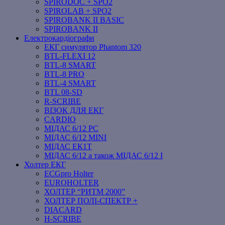
SPIRODOC + SPO2
SPIROLAB + SPO2
SPIROBANK II BASIC
SPIROBANK II
Електрокардіографи
ЕКГ симулятор Phantom 320
BTL-FLEXI 12
BTL-8 SMART
BTL-8 PRO
BTL-4 SMART
BTL 08-SD
R-SCRIBE
ВІЗОК ДЛЯ ЕКГ
CARDIO
МІДАС 6/12 PC
МІДАС 6/12 MINI
МІДАС ЕК1Т
МІДАС 6/12 а також МІДАС 6/12 І
Холтер ЕКГ
ECGpro Holter
EUROHOLTER
ХОЛТЕР “РИТМ 2000”
ХОЛТЕР ПОЛІ-СПЕКТР +
DIACARD
H-SCRIBE