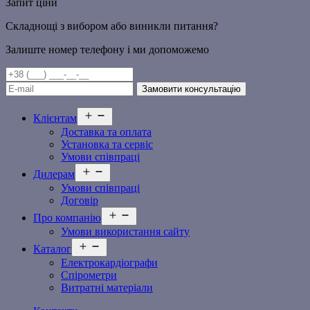
Запит ціни
Складнощі з вибором або виникли питання?
Залиште номер телефону і ми допоможемо
Відкрити
Клієнтам
меню
Доставка та оплата
Установка та сервіс
Умови співпраці
Відкрити
Дилерам
меню
Умови співпраці
Договір
Відкрити
Про компанію
меню
Умови використання сайту
Відкрити
Каталог
меню
Електрокардіографи
Спірометри
Витратні матеріали