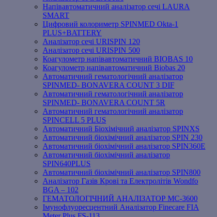
Напівавтоматичний аналізатор сечі LAURA
SMART
Цифровий колориметр SPINMED Okta-1
PLUS+BATTERY
Аналізатор сечі URISPIN 120
Аналізатор сечі URISPIN 500
Коагулометр напівавтоматичний BIOBAS 10
Коагулометр напівавтоматичний Biobas 20
Автоматичний гематологічний аналізатор
SPINMED- BONAVERA COUNT 3 DIF
Автоматичний гематологічний аналізатор
SPINMED- BONAVERA COUNT 5R
Автоматичний гематологічний аналізатор
SPINCELL 5 PLUS
Автоматичний Біохімічний аналізатор SPINXS
Автоматичний біохімічний аналізатор SPIN 230
Автоматичний біохімічний аналізатор SPIN360E
Автоматичний біохімічний аналізатор
SPIN640PLUS
Автоматичний біохімічний аналізатор SPIN800
Аналізатор Газів Крові та Електролітів Wondfo
BGA – 102
ГЕМАТОЛОГІЧНИЙ АНАЛІЗАТОР MC-3600
Імунофлуоресцентний Аналізатор Finecare FIA
Meter Plus FS-113