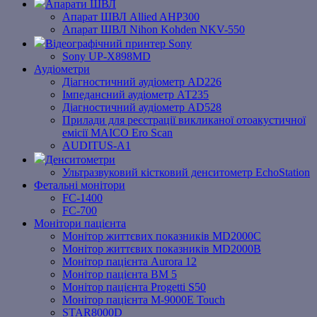
Апарати ШВЛ
Апарат ШВЛ Allied AHP300
Апарат ШВЛ Nihon Kohden NKV-550
Відеографічний принтер Sony
Sony UP-X898MD
Аудіометри
Діагностичний аудіометр AD226
Імпедансний аудіометр АТ235
Діагностичний аудіометр AD528
Прилади для реєстрації викликаної отоакустичної
емісії MAICO Ero Scan
AUDITUS-A1
Денситометри
Ультразвуковий кістковий денситометр EchoStation
Фетальні монітори
FC-1400
FC-700
Монітори пацієнта
Монітор життєвих показників MD2000С
Монітор життєвих показників MD2000В
Mонітоp пацієнта Aurora 12
Монітор пацієнта BM 5
Монітор пацієнта Progetti S50
Монітор пацієнта M-9000E Touch
STAR8000D