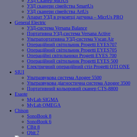
УЗД Сканер MicrUs
УЗД сканери сімейства SmartUs
УЗД сканери сімейства ArtUs
Апарат УЗД в рукоятці датчика – MicrUs PRO
General Electric
УЗД-система Versana Balance
Портативна УЗД-система Versana Active
Ультрапортативна УЗД-система Vscan Air
Операційний світильник Progetti EYES707
Операційний світильник Progetti EYES705
Операційні світильники Progetti EYES 700
Операційний світильник Progetti EYES 500
Електричний операційний стіл Progetti OTI ONE
SIUI
Ультразвукова система Apogee 5500
Ультразвукова діагностична система Apogee 3500
Портативний кольоровий сканер CTS-8800
Esaote
MyLab SIGMA
MyLab OMEGA
Chison
SonoBook 8
SonoBook 6
СBit 8
Qbit 7