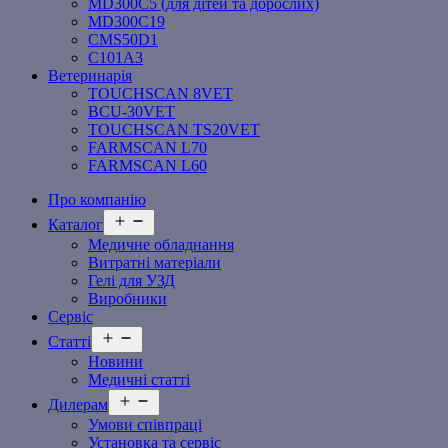
MD300C5 (для дітей та дорослих)
MD300C19
СMS50D1
С101A3
Ветеринарія
TOUCHSCAN 8VET
BCU-30VET
TOUCHSCAN TS20VET
FARMSCAN L70
FARMSCAN L60
Про компанію
Відкрити
Каталог
меню
Медичне обладнання
Витратні матеріали
Гелі для УЗД
Виробники
Сервіс
Відкрити
Статті
меню
Новини
Медичні статті
Відкрити
Дилерам
меню
Умови співпраці
Установка та сервіс