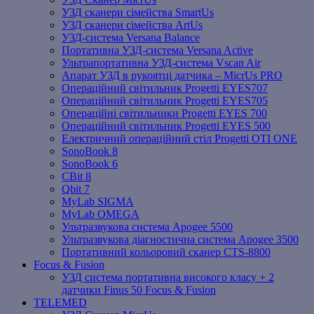
УЗД сканери сімейства SmartUs
УЗД сканери сімейства ArtUs
УЗД-система Versana Balance
Портативна УЗД-система Versana Active
Ультрапортативна УЗД-система Vscan Air
Апарат УЗД в рукоятці датчика – MicrUs PRO
Операційний світильник Progetti EYES707
Операційний світильник Progetti EYES705
Операційні світильники Progetti EYES 700
Операційний світильник Progetti EYES 500
Електричний операційний стіл Progetti OTI ONE
SonoBook 8
SonoBook 6
СBit 8
Qbit 7
MyLab SIGMA
MyLab OMEGA
Ультразвукова система Apogee 5500
Ультразвукова діагностична система Apogee 3500
Портативний кольоровий сканер CTS-8800
Focus & Fusion
УЗД система портативна високого класу + 2
датчики Finus 50 Focus & Fusion
TELEMED