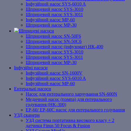
Інфузійний насос SYS-6010 A
Шприцевий насос SYS-3010
Шприцевий насос SYS-3011
Інфузійний насос MP-60
Шприцевий насос MP-30
Шприцеві насоси
Шприцевий насос SN-50F6
Шприцевий насос SN-50C6
Шприцевий насос (інфузомат) НК-400
Шприцевий насос SYS-3010
Шприцевий насос SYS-3011
Шприцевий насос MP-30
Інфузійні насоси
Інфузійний насос SN-1600V
Інфузійний насос SYS-6010 A
Інфузійний насос MP-60
Ентеральні насоси
Насос для ентерального харчування SN-600N
Медичний насос (помпа) для ентерального
годування (HK-300)
EP-60/ EP-60C насос для ентерального годування
УЗД сканери
УЗД система портативна високого класу + 2
датчики Finus 50 Focus & Fusion
УЗД Сканер MicrUs