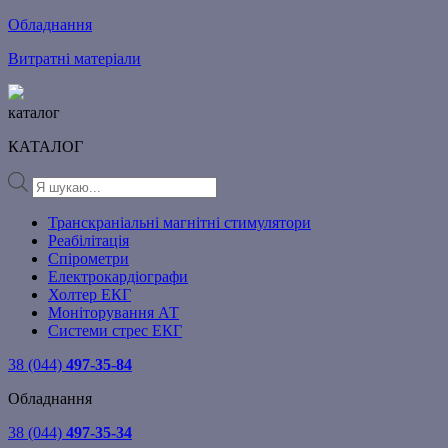
Обладнання
Витратні матеріали
каталог
КАТАЛОГ
Products
search
Транскраніальні магнітні стимулятори
Реабілітація
Спірометри
Електрокардіографи
Холтер ЕКГ
Моніторування АТ
Системи стрес ЕКГ
38 (044)
497-35-84
Обладнання
38 (044)
497-35-34