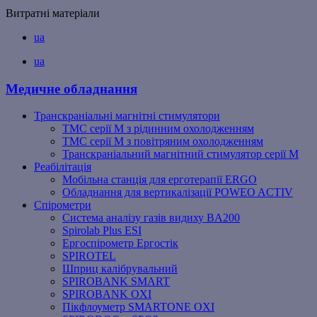
Витратні матеріали
ua
ua
Медичне обладнання
Транскраніальні магнітні стимулятори
ТМС серії M з рідинним охолодженням
ТМС серії M з повітряним охолодженням
Транскраніальний магнітний стимулятор серії M
Реабілітація
Мобільна станція для ерготерапії ERGO
Обладнання для вертикалізації POWEO ACTIV
Спірометри
Система аналізу газів видиху BA200
Spirolab Plus ESI
Ергоспірометр Ергостік
SPIROTEL
Шприц калібрувальний
SPIROBANK SMART
SPIROBANK OXI
Пікфлоуметр SMARTONE OXI