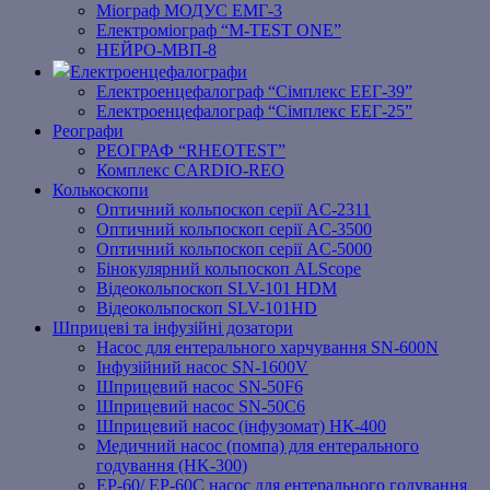
Міограф МОДУС ЕМГ-3
Електроміограф “M-TEST ONE”
НЕЙРО-МВП-8
Електроенцефалографи
Електроенцефалограф “Сімплекс ЕЕГ-39”
Електроенцефалограф “Сімплекс ЕЕГ-25”
Реографи
РЕОГРАФ “RHEOTEST”
Комплекс CARDIO-REO
Колькоскопи
Оптичний кольпоскоп серії AC-2311
Оптичний кольпоскоп серії AC-3500
Оптичний кольпоскоп серії AC-5000
Бінокулярний кольпоскоп ALScope
Відеокольпоскоп SLV-101 HDM
Відеокольпоскоп SLV-101HD
Шприцеві та інфузійні дозатори
Насос для ентерального харчування SN-600N
Інфузійний насос SN-1600V
Шприцевий насос SN-50F6
Шприцевий насос SN-50C6
Шприцевий насос (інфузомат) НК-400
Медичний насос (помпа) для ентерального
годування (HK-300)
EP-60/ EP-60C насос для ентерального годування