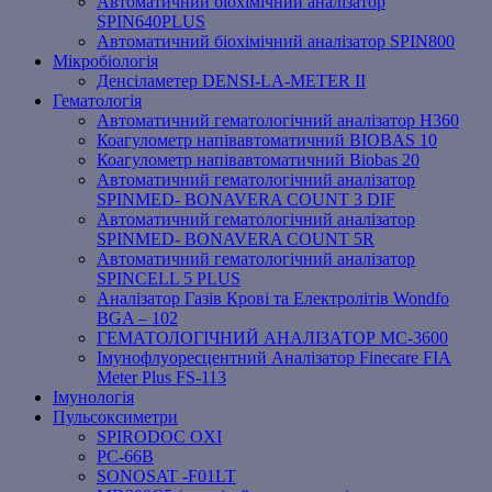
Автоматичний біохімічний аналізатор
SPIN640PLUS
Автоматичний біохімічний аналізатор SPIN800
Мікробіологія
Денсіламетер DENSI-LA-METER ІІ
Гематологія
Автоматичний гематологічний аналізатор Н360
Коагулометр напівавтоматичний BIOBAS 10
Коагулометр напівавтоматичний Biobas 20
Автоматичний гематологічний аналізатор
SPINMED- BONAVERA COUNT 3 DIF
Автоматичний гематологічний аналізатор
SPINMED- BONAVERA COUNT 5R
Автоматичний гематологічний аналізатор
SPINCELL 5 PLUS
Аналізатор Газів Крові та Електролітів Wondfo
BGA – 102
ГЕМАТОЛОГІЧНИЙ АНАЛІЗАТОР MC-3600
Імунофлуоресцентний Аналізатор Finecare FIA
Meter Plus FS-113
Імунологія
Пульсоксиметри
SPIRODOC OXI
PC-66B
SONOSAT -F01LT