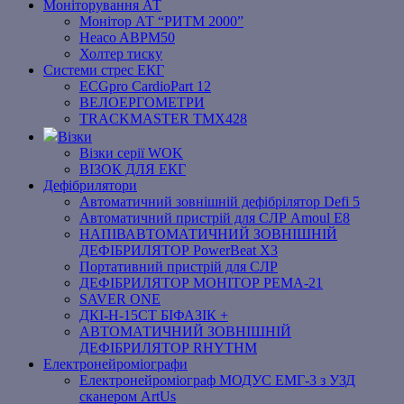
Моніторування АТ
Монітор АТ “РИТМ 2000”
Heaco ABPM50
Холтер тиску
Системи стрес ЕКГ
ECGpro CardioPart 12
ВЕЛОЕРГОМЕТРИ
TRACKMASTER TMX428
Візки
Візки серії WOK
ВІЗОК ДЛЯ ЕКГ
Дефібрилятори
Автоматичний зовнішній дефібрілятор Defi 5
Автоматичний пристрій для СЛР Amoul E8
НАПІВАВТОМАТИЧНИЙ ЗОВНІШНІЙ
ДЕФІБРИЛЯТОР PowerBeat X3
Портативний пристрій для СЛР
ДЕФІБРИЛЯТОР МОНІТОР РЕМА-21
SAVER ONE
ДКІ-Н-15СТ БІФАЗІК +
АВТОМАТИЧНИЙ ЗОВНІШНІЙ
ДЕФІБРИЛЯТОР RHYTHM
Електронейроміографи
Електронейроміограф МОДУС ЕМГ-3 з УЗД
сканером ArtUs