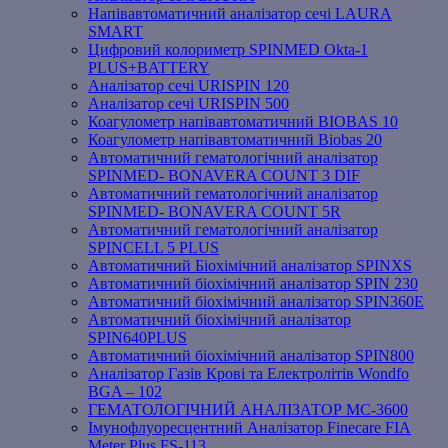
Напівавтоматичний аналізатор сечі LAURA
SMART
Цифровий колориметр SPINMED Okta-1
PLUS+BATTERY
Аналізатор сечі URISPIN 120
Аналізатор сечі URISPIN 500
Коагулометр напівавтоматичний BIOBAS 10
Коагулометр напівавтоматичний Biobas 20
Автоматичний гематологічний аналізатор
SPINMED- BONAVERA COUNT 3 DIF
Автоматичний гематологічний аналізатор
SPINMED- BONAVERA COUNT 5R
Автоматичний гематологічний аналізатор
SPINCELL 5 PLUS
Автоматичний Біохімічний аналізатор SPINXS
Автоматичний біохімічний аналізатор SPIN 230
Автоматичний біохімічний аналізатор SPIN360E
Автоматичний біохімічний аналізатор
SPIN640PLUS
Автоматичний біохімічний аналізатор SPIN800
Аналізатор Газів Крові та Електролітів Wondfo
BGA – 102
ГЕМАТОЛОГІЧНИЙ АНАЛІЗАТОР MC-3600
Імунофлуоресцентний Аналізатор Finecare FIA
Meter Plus FS-113