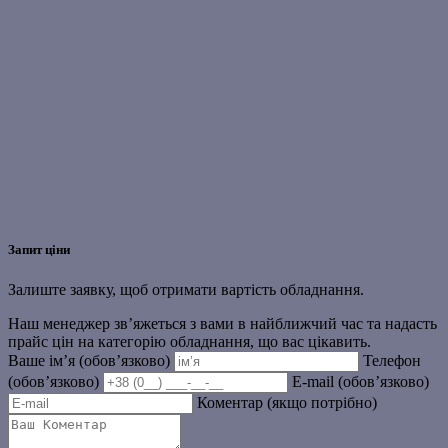
Запит ціни
Залиште заявку, щоб отримати вартість обладнання.
Наш менеджер зв’яжеться з вами в найближчий час та надасть
прайс цін на категорію обладнання, що вас цікавить.
Ваше ім’я (обов’язково)
Телефон
(обов’язково)
E-mail (обов’язково)
Коментар (якщо потрібно)