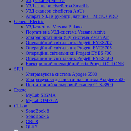
УЗД Сканер MicrUs
УЗД сканери сімейства SmartUs
УЗД сканери сімейства ArtUs
Апарат УЗД в рукоятці датчика – MicrUs PRO
General Electric
УЗД-система Versana Balance
Портативна УЗД-система Versana Active
Ультрапортативна УЗД-система Vscan Air
Операційний світильник Progetti EYES707
Операційний світильник Progetti EYES705
Операційні світильники Progetti EYES 700
Операційний світильник Progetti EYES 500
Електричний операційний стіл Progetti OTI ONE
SIUI
Ультразвукова система Apogee 5500
Ультразвукова діагностична система Apogee 3500
Портативний кольоровий сканер CTS-8800
Esaote
MyLab SIGMA
MyLab OMEGA
Chison
SonoBook 8
SonoBook 6
СBit 8
Qbit 7