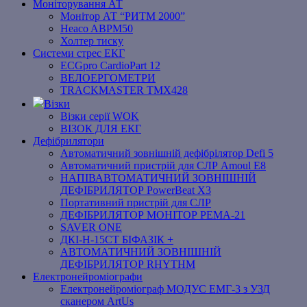
Моніторування АТ
Монітор АТ “РИТМ 2000”
Heaco ABPM50
Холтер тиску
Системи стрес ЕКГ
ECGpro CardioPart 12
ВЕЛОЕРГОМЕТРИ
TRACKMASTER TMX428
Візки
Візки серії WOK
ВІЗОК ДЛЯ ЕКГ
Дефібрилятори
Автоматичний зовнішній дефібрілятор Defi 5
Автоматичний пристрій для СЛР Amoul E8
НАПІВАВТОМАТИЧНИЙ ЗОВНІШНІЙ
ДЕФІБРИЛЯТОР PowerBeat X3
Портативний пристрій для СЛР
ДЕФІБРИЛЯТОР МОНІТОР РЕМА-21
SAVER ONE
ДКІ-Н-15СТ БІФАЗІК +
АВТОМАТИЧНИЙ ЗОВНІШНІЙ
ДЕФІБРИЛЯТОР RHYTHM
Електронейроміографи
Електронейроміограф МОДУС ЕМГ-3 з УЗД
сканером ArtUs