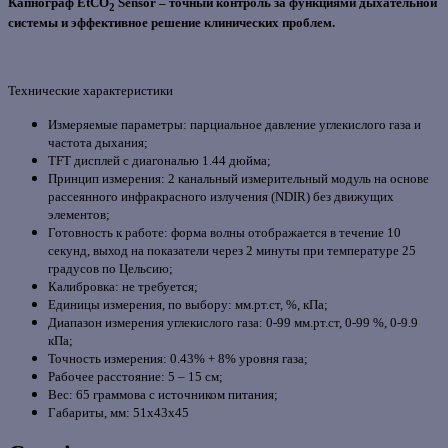
Капнограф EtCO
Sensor – точный контроль за функциями дыхательной
2
системы и эффективное решение клинических проблем.
Технические характеристики
Измеряемые параметры: парциальное давление углекислого газа и
частота дыхания;
TFT дисплей с диагональю 1.44 дюйма;
Принцип измерения: 2 канальный измерительный модуль на основе
рассеянного инфракрасного излучения (NDIR) без движущих
элементов;
Готовность к работе: форма волны отображается в течение 10
секунд, выход на показатели через 2 минуты при температуре 25
градусов по Цельсию;
Калибровка: не требуется;
Единицы измерения, по выбору: мм.рт.ст, %, кПа;
Диапазон измерения углекислого газа: 0-99 мм.рт.ст, 0-99 %, 0-9.9
кПа;
Точность измерения: 0.43% + 8% уровня газа;
Рабочее расстояние: 5 – 15 см;
Вес: 65 граммова с источником питания;
Габариты, мм: 51х43х45