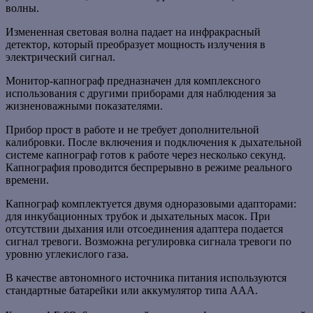
волны.
Измененная световая волна падает на инфракрасный
детектор, который преобразует мощность излучения в
электрический сигнал.
Монитор-капнограф предназначен для комплексного
использования с другими приборами для наблюдения за
жизненоважными показателями.
Прибор прост в работе и не требует дополнительной
калибровки. После включения и подключения к дыхательной
системе капнограф готов к работе через несколько секунд.
Капнография проводится беспрерывно в режиме реального
времени.
Капнограф комплектуется двумя одноразовыми адапторами:
для инкубационных трубок и дыхательных масок. При
отсутствии дыхания или отсоединения адаптера подается
сигнал тревоги. Возможна регулировка сигнала тревоги по
уровню углекислого газа.
В качестве автономного источника питания используются
стандартные батарейки или аккумулятор типа ААА.