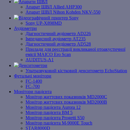
Апарати ШВЛ
Апарат ШВЛ Allied AHP300
Апарат ШВЛ Nihon Kohden NKV-550
Відеографічний принтер Sony
Sony UP-X898MD
Аудіометри
Діагностичний аудіометр AD226
Імпедансний аудіометр АТ235
Діагностичний аудіометр AD528
Прилади для реєстрації викликаної отоакустичної
емісії MAICO Ero Scan
AUDITUS-A1
Денситометри
Ультразвуковий кістковий денситометр EchoStation
Фетальні монітори
FC-1400
FC-700
Монітори пацієнта
Монітор життєвих показників MD2000С
Монітор життєвих показників MD2000В
Mонітоp пацієнта Aurora 12
Монітор пацієнта BM 5
Монітор пацієнта Progetti S50
Монітор пацієнта M-9000E Touch
STAR8000D