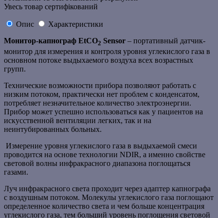
Увесь товар сертифікований
Опис
Характеристики
Монитор-капнограф EtCO
Sensor
– портативный датчик-
2
монитор для измерения и контроля уровня углекислого газа в
основном потоке выдыхаемого воздуха всех возрастных
групп.
Технические возможности прибора позволяют работать с
низким потоком, практически нет проблем с конденсатом,
потребляет незначительное количество электроэнергии.
Прибор может успешно использоваться как у пациентов на
искусственной вентиляции легких, так и на
неинтубированных больных.
Измерение уровня углекислого газа в выдыхаемой смеси
проводится на основе технологии NDIR, а именно свойстве
световой волны инфракрасного диапазона поглощаться
газами.
Луч инфракрасного света проходит через адаптер капнографа
с воздушным потоком. Молекулы углекислого газа поглощают
определенное количество света и чем больше концентрация
углекислого газа, тем больший уровень поглощения световой