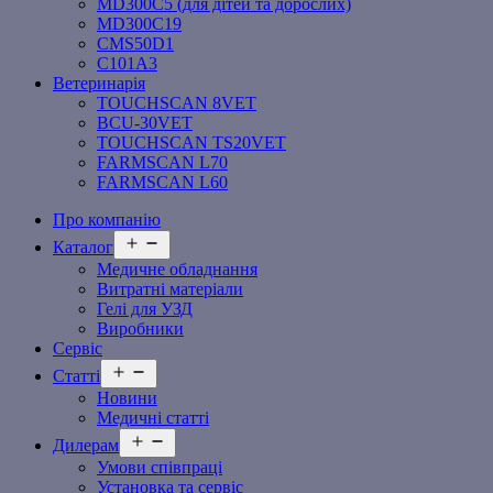
MD300C5 (для дітей та дорослих)
MD300C19
СMS50D1
С101A3
Ветеринарія
TOUCHSCAN 8VET
BCU-30VET
TOUCHSCAN TS20VET
FARMSCAN L70
FARMSCAN L60
Про компанію
Відкрити
Каталог
меню
Медичне обладнання
Витратні матеріали
Гелі для УЗД
Виробники
Сервіс
Відкрити
Статті
меню
Новини
Медичні статті
Відкрити
Дилерам
меню
Умови співпраці
Установка та сервіс