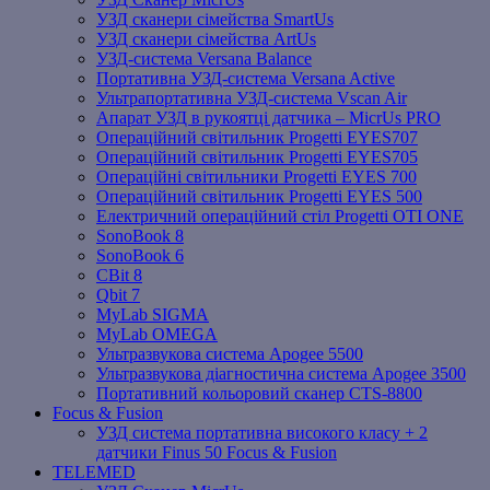
УЗД сканери сімейства SmartUs
УЗД сканери сімейства ArtUs
УЗД-система Versana Balance
Портативна УЗД-система Versana Active
Ультрапортативна УЗД-система Vscan Air
Апарат УЗД в рукоятці датчика – MicrUs PRO
Операційний світильник Progetti EYES707
Операційний світильник Progetti EYES705
Операційні світильники Progetti EYES 700
Операційний світильник Progetti EYES 500
Електричний операційний стіл Progetti OTI ONE
SonoBook 8
SonoBook 6
СBit 8
Qbit 7
MyLab SIGMA
MyLab OMEGA
Ультразвукова система Apogee 5500
Ультразвукова діагностична система Apogee 3500
Портативний кольоровий сканер CTS-8800
Focus & Fusion
УЗД система портативна високого класу + 2
датчики Finus 50 Focus & Fusion
TELEMED