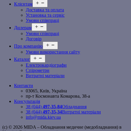
Відкрити
Клієнтам
меню
Доставка та оплата
Установка та сервіс
Умови співпраці
Відкрити
Дилерам
меню
Умови співпраці
Договір
Відкрити
Про компанію
меню
Умови використання сайту
Відкрити
Каталог
меню
Електрокардіографи
Спірометри
Витратні матеріали
Контакти
03065, Київ, Україна
пр-т Космонавта Комарова, 38-а
Консультація
38 (044)
497-35-84
Обладнання
38 (044)
497-35-34
Витратні матеріали
info@mida.kiev.ua
(c) © 2026 MIDA – Обладнання медичне (медобладнання) в