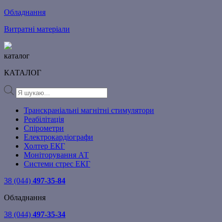
Обладнання
Витратні матеріали
каталог
КАТАЛОГ
Products
search
Транскраніальні магнітні стимулятори
Реабілітація
Спірометри
Електрокардіографи
Холтер ЕКГ
Моніторування АТ
Системи стрес ЕКГ
38 (044)
497-35-84
Обладнання
38 (044)
497-35-34