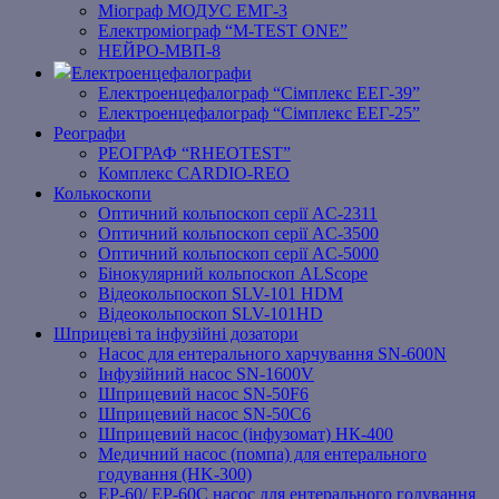
Міограф МОДУС ЕМГ-3
Електроміограф “M-TEST ONE”
НЕЙРО-МВП-8
Електроенцефалографи
Електроенцефалограф “Сімплекс ЕЕГ-39”
Електроенцефалограф “Сімплекс ЕЕГ-25”
Реографи
РЕОГРАФ “RHEOTEST”
Комплекс CARDIO-REO
Колькоскопи
Оптичний кольпоскоп серії AC-2311
Оптичний кольпоскоп серії AC-3500
Оптичний кольпоскоп серії AC-5000
Бінокулярний кольпоскоп ALScope
Відеокольпоскоп SLV-101 HDM
Відеокольпоскоп SLV-101HD
Шприцеві та інфузійні дозатори
Насос для ентерального харчування SN-600N
Інфузійний насос SN-1600V
Шприцевий насос SN-50F6
Шприцевий насос SN-50C6
Шприцевий насос (інфузомат) НК-400
Медичний насос (помпа) для ентерального
годування (HK-300)
EP-60/ EP-60C насос для ентерального годування