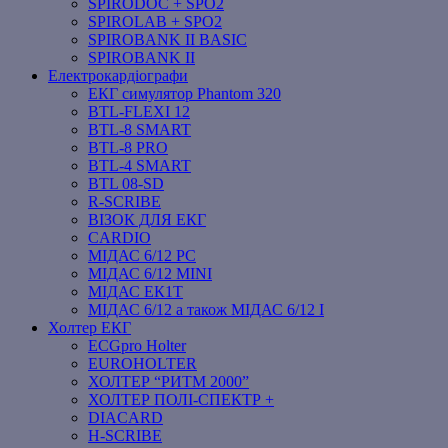
SPIRODOC + SPO2
SPIROLAB + SPO2
SPIROBANK II BASIC
SPIROBANK II
Електрокардіографи
ЕКГ симулятор Phantom 320
BTL-FLEXI 12
BTL-8 SMART
BTL-8 PRO
BTL-4 SMART
BTL 08-SD
R-SCRIBE
ВІЗОК ДЛЯ ЕКГ
CARDIO
МІДАС 6/12 PC
МІДАС 6/12 MINI
МІДАС ЕК1Т
МІДАС 6/12 а також МІДАС 6/12 І
Холтер ЕКГ
ECGpro Holter
EUROHOLTER
ХОЛТЕР “РИТМ 2000”
ХОЛТЕР ПОЛІ-СПЕКТР +
DIACARD
H-SCRIBE