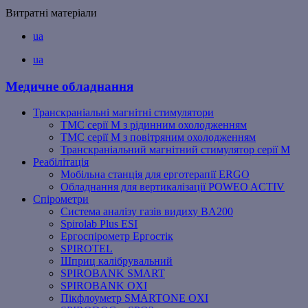
Витратні матеріали
ua
ua
Медичне обладнання
Транскраніальні магнітні стимулятори
ТМС серії M з рідинним охолодженням
ТМС серії M з повітряним охолодженням
Транскраніальний магнітний стимулятор серії M
Реабілітація
Мобільна станція для ерготерапії ERGO
Обладнання для вертикалізації POWEO ACTIV
Спірометри
Система аналізу газів видиху BA200
Spirolab Plus ESI
Ергоспірометр Ергостік
SPIROTEL
Шприц калібрувальний
SPIROBANK SMART
SPIROBANK OXI
Пікфлоуметр SMARTONE OXI