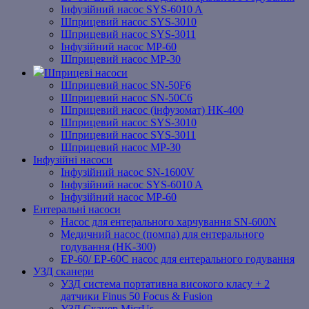
Інфузійний насос SYS-6010 A
Шприцевий насос SYS-3010
Шприцевий насос SYS-3011
Інфузійний насос MP-60
Шприцевий насос MP-30
Шприцеві насоси
Шприцевий насос SN-50F6
Шприцевий насос SN-50C6
Шприцевий насос (інфузомат) НК-400
Шприцевий насос SYS-3010
Шприцевий насос SYS-3011
Шприцевий насос MP-30
Інфузійні насоси
Інфузійний насос SN-1600V
Інфузійний насос SYS-6010 A
Інфузійний насос MP-60
Ентеральні насоси
Насос для ентерального харчування SN-600N
Медичний насос (помпа) для ентерального
годування (HK-300)
EP-60/ EP-60C насос для ентерального годування
УЗД сканери
УЗД система портативна високого класу + 2
датчики Finus 50 Focus & Fusion
УЗД Сканер MicrUs