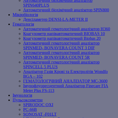
Автоматичний біохімічний аналізатор
SPIN640PLUS
Автоматичний біохімічний аналізатор SPIN800
Мікробіологія
Денсіламетер DENSI-LA-METER ІІ
Гематологія
Автоматичний гематологічний аналізатор Н360
Коагулометр напівавтоматичний BIOBAS 10
Коагулометр напівавтоматичний Biobas 20
Автоматичний гематологічний аналізатор
SPINMED- BONAVERA COUNT 3 DIF
Автоматичний гематологічний аналізатор
SPINMED- BONAVERA COUNT 5R
Автоматичний гематологічний аналізатор
SPINCELL 5 PLUS
Аналізатор Газів Крові та Електролітів Wondfo
BGA – 102
ГЕМАТОЛОГІЧНИЙ АНАЛІЗАТОР MC-3600
Імунофлуоресцентний Аналізатор Finecare FIA
Meter Plus FS-113
Імунологія
Пульсоксиметри
SPIRODOC OXI
PC-66B
SONOSAT -F01LT