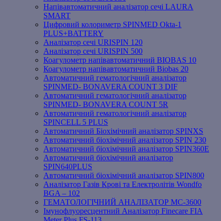
Напівавтоматичний аналізатор сечі LAURA
SMART
Цифровий колориметр SPINMED Okta-1
PLUS+BATTERY
Аналізатор сечі URISPIN 120
Аналізатор сечі URISPIN 500
Коагулометр напівавтоматичний BIOBAS 10
Коагулометр напівавтоматичний Biobas 20
Автоматичний гематологічний аналізатор
SPINMED- BONAVERA COUNT 3 DIF
Автоматичний гематологічний аналізатор
SPINMED- BONAVERA COUNT 5R
Автоматичний гематологічний аналізатор
SPINCELL 5 PLUS
Автоматичний Біохімічний аналізатор SPINXS
Автоматичний біохімічний аналізатор SPIN 230
Автоматичний біохімічний аналізатор SPIN360E
Автоматичний біохімічний аналізатор
SPIN640PLUS
Автоматичний біохімічний аналізатор SPIN800
Аналізатор Газів Крові та Електролітів Wondfo
BGA – 102
ГЕМАТОЛОГІЧНИЙ АНАЛІЗАТОР MC-3600
Імунофлуоресцентний Аналізатор Finecare FIA
Meter Plus FS-113