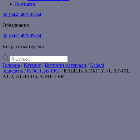
Контакти
38 (044)
497-35-84
Обладнання
38 (044)
497-35-34
Витратні матеріали
Products
search
Головна
/
Каталог
/
Витратні матеріали
/
Кабелі
відведень
/
Кабелі для ЕКГ
/ КАБЕЛЬ К ЭКГ АТ-1, АТ-101,
АТ-2, АТ2PLUS, SCHILLER