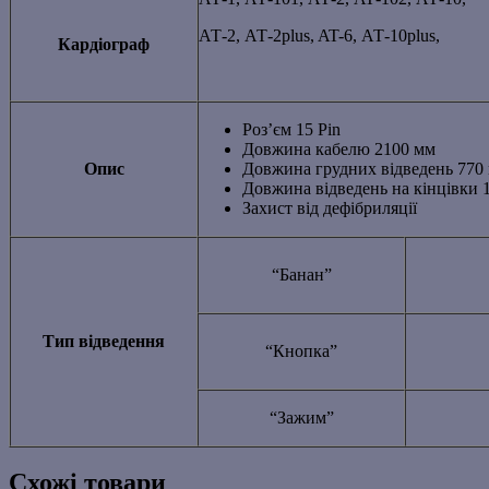
АТ-2, АТ-2plus, AT-6, АТ-10plus,
Кардіограф
Роз’єм 15 Pin
Довжина кабелю 2100 мм
Опис
Довжина грудних відведень 770
Довжина відведень на кінцівки 
Захист від дефібриляції
“Банан”
Тип відведення
“Кнопка”
“Зажим”
Схожі товари