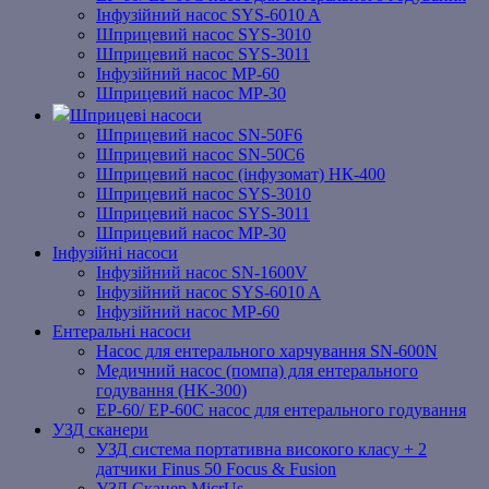
Інфузійний насос SYS-6010 A
Шприцевий насос SYS-3010
Шприцевий насос SYS-3011
Інфузійний насос MP-60
Шприцевий насос MP-30
Шприцеві насоси
Шприцевий насос SN-50F6
Шприцевий насос SN-50C6
Шприцевий насос (інфузомат) НК-400
Шприцевий насос SYS-3010
Шприцевий насос SYS-3011
Шприцевий насос MP-30
Інфузійні насоси
Інфузійний насос SN-1600V
Інфузійний насос SYS-6010 A
Інфузійний насос MP-60
Ентеральні насоси
Насос для ентерального харчування SN-600N
Медичний насос (помпа) для ентерального
годування (HK-300)
EP-60/ EP-60C насос для ентерального годування
УЗД сканери
УЗД система портативна високого класу + 2
датчики Finus 50 Focus & Fusion
УЗД Сканер MicrUs