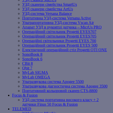
УЗД сканери сімейства SmartUs
УЗД сканери сімейства ArtUs
УЗД-система Versana Balance
Портативна УЗД-система Versana Active
Ультрапортативна УЗД-система Vscan Air
Апарат УЗД в рукоятці датчика – MicrUs PRO
Операційний світильник Progetti EYES707
Операційний світильник Progetti EYES705
Операційні світильники Progetti EYES 700
Операційний світильник Progetti EYES 500
Електричний операційний стіл Progetti OTI ONE
SonoBook 8
SonoBook 6
СBit 8
Qbit 7
MyLab SIGMA
MyLab OMEGA
Ультразвукова система Apogee 5500
Ультразвукова діагностична система Apogee 3500
Портативний кольоровий сканер CTS-8800
Focus & Fusion
УЗД система портативна високого класу + 2
датчики Finus 50 Focus & Fusion
TELEMED