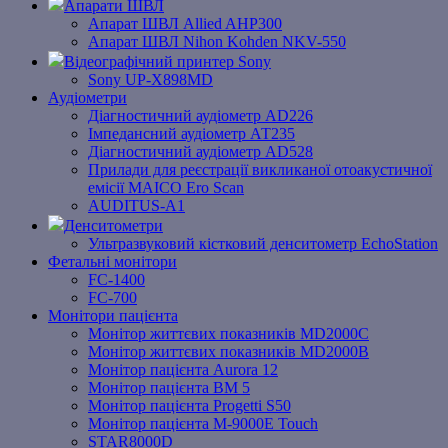
Апарати ШВЛ
Апарат ШВЛ Allied AHP300
Апарат ШВЛ Nihon Kohden NKV-550
Відеографічний принтер Sony
Sony UP-X898MD
Аудіометри
Діагностичний аудіометр AD226
Імпедансний аудіометр АТ235
Діагностичний аудіометр AD528
Прилади для реєстрації викликаної отоакустичної
емісії MAICO Ero Scan
AUDITUS-A1
Денситометри
Ультразвуковий кістковий денситометр EchoStation
Фетальні монітори
FC-1400
FC-700
Монітори пацієнта
Монітор життєвих показників MD2000С
Монітор життєвих показників MD2000В
Mонітоp пацієнта Aurora 12
Монітор пацієнта BM 5
Монітор пацієнта Progetti S50
Монітор пацієнта M-9000E Touch
STAR8000D