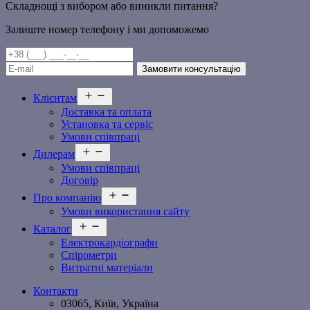
Складнощі з вибором або виникли питання?
Залиште номер телефону і ми допоможемо
Відкрити
Клієнтам
меню
Доставка та оплата
Установка та сервіс
Умови співпраці
Відкрити
Дилерам
меню
Умови співпраці
Договір
Відкрити
Про компанію
меню
Умови використання сайту
Відкрити
Каталог
меню
Електрокардіографи
Спірометри
Витратні матеріали
Контакти
03065, Київ, Україна