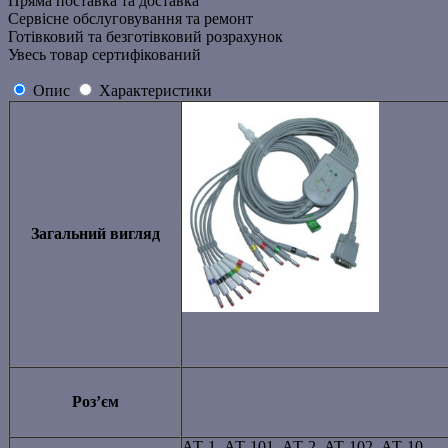
Пряма поставка та доставка
Сервісне обслуговування та ремонт
Готівковий та безготівковий розрахунок
Увесь товар сертифікований
Опис
Характеристики
Загальний вигляд
Роз’єм
АТ-1, АТ-101, АТ-2, AT‑102, АТ-10,