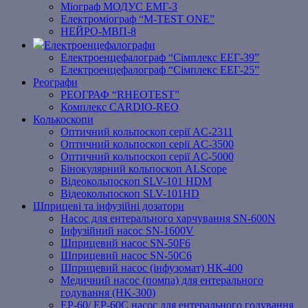
Міограф МОДУС ЕМГ-3
Електроміограф “M-TEST ONE”
НЕЙРО-МВП-8
Електроенцефалографи
Електроенцефалограф “Сімплекс ЕЕГ-39”
Електроенцефалограф “Сімплекс ЕЕГ-25”
Реографи
РЕОГРАФ “RHEOTEST”
Комплекс CARDIO-REO
Колькоскопи
Оптичний кольпоскоп серії AC-2311
Оптичний кольпоскоп серії AC-3500
Оптичний кольпоскоп серії AC-5000
Бінокулярний кольпоскоп ALScope
Відеокольпоскоп SLV-101 HDM
Відеокольпоскоп SLV-101HD
Шприцеві та інфузійні дозатори
Насос для ентерального харчування SN-600N
Інфузійний насос SN-1600V
Шприцевий насос SN-50F6
Шприцевий насос SN-50C6
Шприцевий насос (інфузомат) НК-400
Медичний насос (помпа) для ентерального
годування (HK-300)
EP-60/ EP-60C насос для ентерального годування