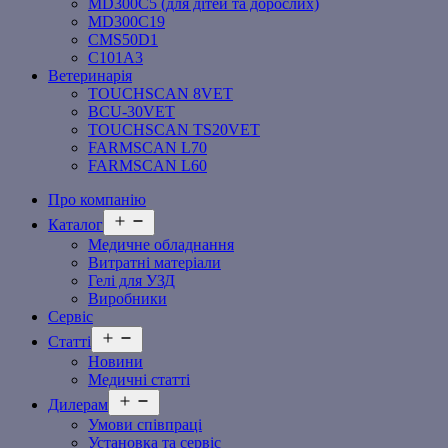
MD300C5 (для дітей та дорослих)
MD300C19
СMS50D1
С101A3
Ветеринарія
TOUCHSCAN 8VET
BCU-30VET
TOUCHSCAN TS20VET
FARMSCAN L70
FARMSCAN L60
Про компанію
Відкрити
Каталог
меню
Медичне обладнання
Витратні матеріали
Гелі для УЗД
Виробники
Сервіс
Відкрити
Статті
меню
Новини
Медичні статті
Відкрити
Дилерам
меню
Умови співпраці
Установка та сервіс