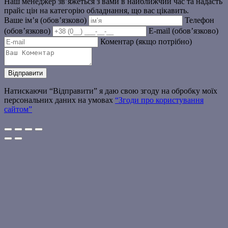
Наш менеджер зв’яжеться з вами в найближчий час та надасть
прайс цін на категорію обладнання, що вас цікавить.
Ваше ім’я (обов’язково)
Телефон
(обов’язково)
E-mail (обов’язково)
Коментар (якщо потрібно)
Натискаючи “Відправити” я даю свою згоду на обробку моїх
персональних даних на умовах
“Згоди про користування
сайтом”