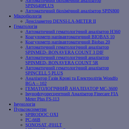
Автоматичний біохімічний аналізатор
SPIN640PLUS
Автоматичний біохімічний аналізатор SPIN800
Мікробіологія
Денсіламетер DENSI-LA-METER ІІ
Гематологія
Автоматичний гематологічний аналізатор Н360
Коагулометр напівавтоматичний BIOBAS 10
Коагулометр напівавтоматичний Biobas 20
Автоматичний гематологічний аналізатор
SPINMED- BONAVERA COUNT 3 DIF
Автоматичний гематологічний аналізатор
SPINMED- BONAVERA COUNT 5R
Автоматичний гематологічний аналізатор
SPINCELL 5 PLUS
Аналізатор Газів Крові та Електролітів Wondfo
BGA – 102
ГЕМАТОЛОГІЧНИЙ АНАЛІЗАТОР MC-3600
Імунофлуоресцентний Аналізатор Finecare FIA
Meter Plus FS-113
Імунологія
Пульсоксиметри
SPIRODOC OXI
PC-66B
SONOSAT -F01LT