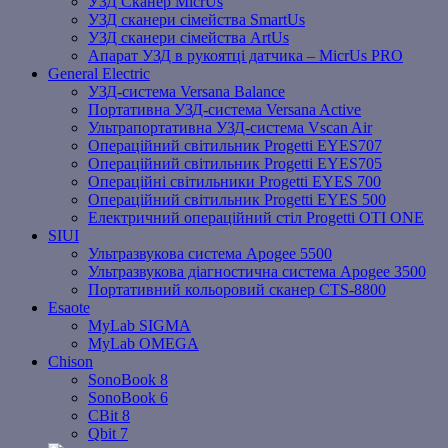
УЗД Сканер MicrUs
УЗД сканери сімейства SmartUs
УЗД сканери сімейства ArtUs
Апарат УЗД в рукоятці датчика – MicrUs PRO
General Electric
УЗД-система Versana Balance
Портативна УЗД-система Versana Active
Ультрапортативна УЗД-система Vscan Air
Операційний світильник Progetti EYES707
Операційний світильник Progetti EYES705
Операційні світильники Progetti EYES 700
Операційний світильник Progetti EYES 500
Електричний операційний стіл Progetti OTI ONE
SIUI
Ультразвукова система Apogee 5500
Ультразвукова діагностична система Apogee 3500
Портативний кольоровий сканер CTS-8800
Esaote
MyLab SIGMA
MyLab OMEGA
Chison
SonoBook 8
SonoBook 6
СBit 8
Qbit 7