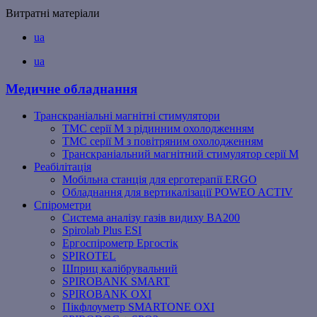
Витратні матеріали
ua
ua
Медичне обладнання
Транскраніальні магнітні стимулятори
ТМС серії M з рідинним охолодженням
ТМС серії M з повітряним охолодженням
Транскраніальний магнітний стимулятор серії M
Реабілітація
Мобільна станція для ерготерапії ERGO
Обладнання для вертикалізації POWEO ACTIV
Спірометри
Система аналізу газів видиху BA200
Spirolab Plus ESI
Ергоспірометр Ергостік
SPIROTEL
Шприц калібрувальний
SPIROBANK SMART
SPIROBANK OXI
Пікфлоуметр SMARTONE OXI