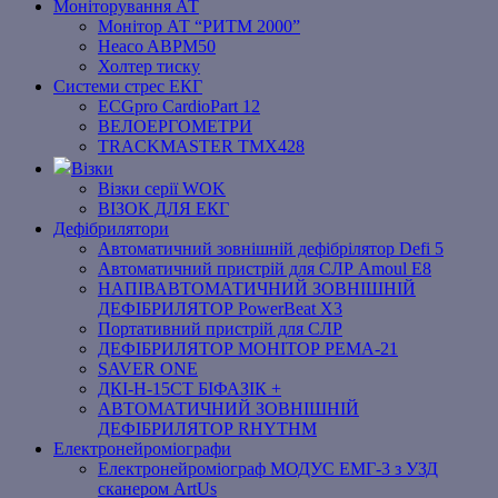
Моніторування АТ
Монітор АТ “РИТМ 2000”
Heaco ABPM50
Холтер тиску
Системи стрес ЕКГ
ECGpro CardioPart 12
ВЕЛОЕРГОМЕТРИ
TRACKMASTER TMX428
Візки
Візки серії WOK
ВІЗОК ДЛЯ ЕКГ
Дефібрилятори
Автоматичний зовнішній дефібрілятор Defi 5
Автоматичний пристрій для СЛР Amoul E8
НАПІВАВТОМАТИЧНИЙ ЗОВНІШНІЙ
ДЕФІБРИЛЯТОР PowerBeat X3
Портативний пристрій для СЛР
ДЕФІБРИЛЯТОР МОНІТОР РЕМА-21
SAVER ONE
ДКІ-Н-15СТ БІФАЗІК +
АВТОМАТИЧНИЙ ЗОВНІШНІЙ
ДЕФІБРИЛЯТОР RHYTHM
Електронейроміографи
Електронейроміограф МОДУС ЕМГ-3 з УЗД
сканером ArtUs