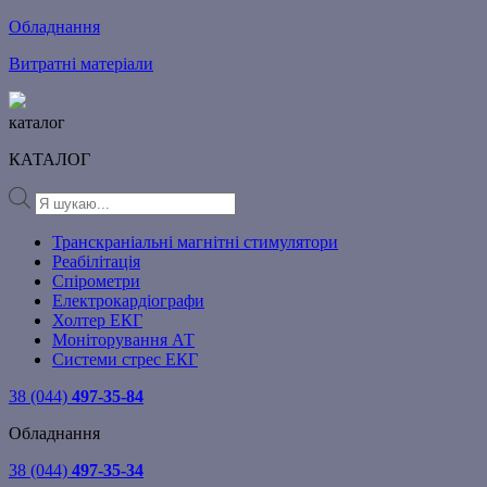
Обладнання
Витратні матеріали
каталог
КАТАЛОГ
Products
search
Транскраніальні магнітні стимулятори
Реабілітація
Спірометри
Електрокардіографи
Холтер ЕКГ
Моніторування АТ
Системи стрес ЕКГ
38 (044)
497-35-84
Обладнання
38 (044)
497-35-34