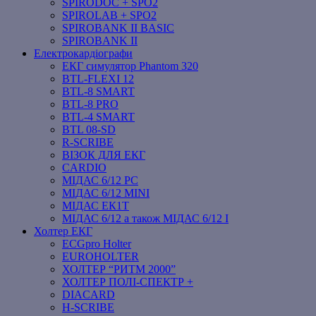
SPIRODOC + SPO2
SPIROLAB + SPO2
SPIROBANK II BASIC
SPIROBANK II
Електрокардіографи
ЕКГ симулятор Phantom 320
BTL-FLEXI 12
BTL-8 SMART
BTL-8 PRO
BTL-4 SMART
BTL 08-SD
R-SCRIBE
ВІЗОК ДЛЯ ЕКГ
CARDIO
МІДАС 6/12 PC
МІДАС 6/12 MINI
МІДАС ЕК1Т
МІДАС 6/12 а також МІДАС 6/12 І
Холтер ЕКГ
ECGpro Holter
EUROHOLTER
ХОЛТЕР “РИТМ 2000”
ХОЛТЕР ПОЛІ-СПЕКТР +
DIACARD
H-SCRIBE