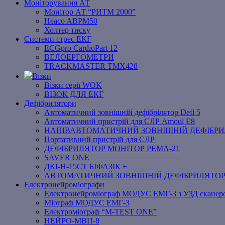
Моніторування АТ
Монітор АТ “РИТМ 2000”
Heaco ABPM50
Холтер тиску
Системи стрес ЕКГ
ECGpro CardioPart 12
ВЕЛОЕРГОМЕТРИ
TRACKMASTER TMX428
Візки
Візки серії WOK
ВІЗОК ДЛЯ ЕКГ
Дефібрилятори
Автоматичний зовнішній дефібрілятор Defi 5
Автоматичний пристрій для СЛР Amoul E8
НАПІВАВТОМАТИЧНИЙ ЗОВНІШНІЙ ДЕФІБРИЛЯ
Портативний пристрій для СЛР
ДЕФІБРИЛЯТОР МОНІТОР РЕМА-21
SAVER ONE
ДКІ-Н-15СТ БІФАЗІК +
АВТОМАТИЧНИЙ ЗОВНІШНІЙ ДЕФІБРИЛЯТО
Електронейроміографи
Електронейроміограф МОДУС ЕМГ-3 з УЗД сканер
Міограф МОДУС ЕМГ-3
Електроміограф “M-TEST ONE”
НЕЙРО-МВП-8