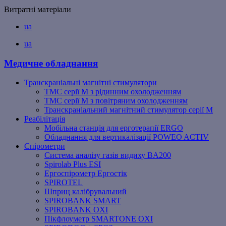
Витратні матеріали
ua
ua
Медичне обладнання
Транскраніальні магнітні стимулятори
ТМС серії M з рідинним охолодженням
ТМС серії M з повітряним охолодженням
Транскраніальний магнітний стимулятор серії M
Реабілітація
Мобільна станція для ерготерапії ERGO
Обладнання для вертикалізації POWEO ACTIV
Спірометри
Система аналізу газів видиху BA200
Spirolab Plus ESI
Ергоспірометр Ергостік
SPIROTEL
Шприц калібрувальний
SPIROBANK SMART
SPIROBANK OXI
Пікфлоуметр SMARTONE OXI