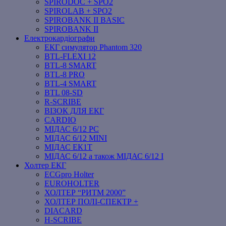
SPIRODOC + SPO2
SPIROLAB + SPO2
SPIROBANK II BASIC
SPIROBANK II
Електрокардіографи
ЕКГ симулятор Phantom 320
BTL-FLEXI 12
BTL-8 SMART
BTL-8 PRO
BTL-4 SMART
BTL 08-SD
R-SCRIBE
ВІЗОК ДЛЯ ЕКГ
CARDIO
МІДАС 6/12 PC
МІДАС 6/12 MINI
МІДАС ЕК1Т
МІДАС 6/12 а також МІДАС 6/12 І
Холтер ЕКГ
ECGpro Holter
EUROHOLTER
ХОЛТЕР “РИТМ 2000”
ХОЛТЕР ПОЛІ-СПЕКТР +
DIACARD
H-SCRIBE