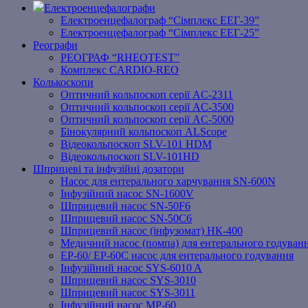
Електроенцефалографи
Електроенцефалограф “Сімплекс ЕЕГ-39”
Електроенцефалограф “Сімплекс ЕЕГ-25”
Реографи
РЕОГРАФ “RHEOTEST”
Комплекс CARDIO-REO
Колькоскопи
Оптичний кольпоскоп серії AC-2311
Оптичний кольпоскоп серії AC-3500
Оптичний кольпоскоп серії AC-5000
Бінокулярний кольпоскоп ALScope
Відеокольпоскоп SLV-101 HDM
Відеокольпоскоп SLV-101HD
Шприцеві та інфузійні дозатори
Насос для ентерального харчування SN-600N
Інфузійний насос SN-1600V
Шприцевий насос SN-50F6
Шприцевий насос SN-50C6
Шприцевий насос (інфузомат) НК-400
Медичний насос (помпа) для ентерального годуван
EP-60/ EP-60C насос для ентерального годування
Інфузійний насос SYS-6010 A
Шприцевий насос SYS-3010
Шприцевий насос SYS-3011
Інфузійний насос MP-60