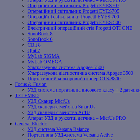
Операційний світильник Progetti EYES707
Операційний світильник Progetti EYES705
Операційні світильники Progetti EYES 700
Операційний світильник Progetti EYES 500
Електричний операційний стіл Progetti OTI ONE
SonoBook 8
SonoBook 6
СBit 8
Qbit 7
MyLab SIGMA
MyLab OMEGA
Ультразвукова система Apogee 5500
Ультразвукова діагностична система Apogee 3500
Портативний кольоровий сканер CTS-8800
Focus & Fusion
УЗД система портативна високого класу + 2 датчики
TELEMED
УЗД Сканер MicrUs
УЗД сканери сімейства SmartUs
УЗД сканери сімейства ArtUs
Апарат УЗД в рукоятці датчика – MicrUs PRO
General Electric
УЗД-система Versana Balance
Портативна УЗД-система Versana Active