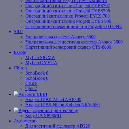
Ультрапортативна УЗД-система Vscan Air
Операційний світильник Progetti EYES707
Операційний світильник Progetti EYES705
Операційні світильники Progetti EYES 700
Операційний світильник Progetti EYES 500
Електричний операційний стіл Progetti OTI ONE
SIUI
Ультразвукова система Apogee 5500
Ультразвукова діагностична система Apogee 3500
Портативний кольоровий сканер CTS-8800
Esaote
MyLab SIGMA
MyLab OMEGA
Chison
SonoBook 8
SonoBook 6
СBit 8
Qbit 7
Апарати ШВЛ
Апарат ШВЛ Allied AHP300
Апарат ШВЛ Nihon Kohden NKV-550
Відеографічний принтер Sony
Sony UP-X898MD
Аудіометри
Діагностичний аудіометр AD226