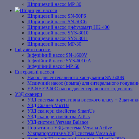
Шприцевий насос MP-30
Шприцеві насоси
Шприцевий насос SN-50F6
Шприцевий насос SN-50C6
Шприцевий насос (інфузомат) НК-400
Шприцевий насос SYS-3010
Шприцевий насос SYS-3011
Шприцевий насос MP-30
Інфузійні насоси
Інфузійний насос SN-1600V
Інфузійний насос SYS-6010 A
Інфузійний насос MP-60
Ентеральні насоси
Насос для ентерального харчування SN-600N
Медичний насос (помпа) для ентерального годуван
EP-60/ EP-60C насос для ентерального годування
УЗД сканери
УЗД система портативна високого класу + 2 датчики
УЗД Сканер MicrUs
УЗД сканери сімейства SmartUs
УЗД сканери сімейства ArtUs
УЗД-система Versana Balance
Портативна УЗД-система Versana Active
Ультрапортативна УЗД-система Vscan Air
Апарат УЗД в рукоятці датчика – MicrUs PRO