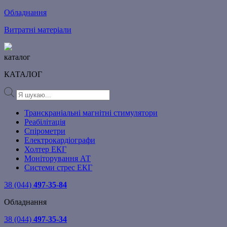
Обладнання
Витратні матеріали
каталог
КАТАЛОГ
Products
search
Транскраніальні магнітні стимулятори
Реабілітація
Спірометри
Електрокардіографи
Холтер ЕКГ
Моніторування АТ
Системи стрес ЕКГ
38 (044)
497-35-84
Обладнання
38 (044)
497-35-34