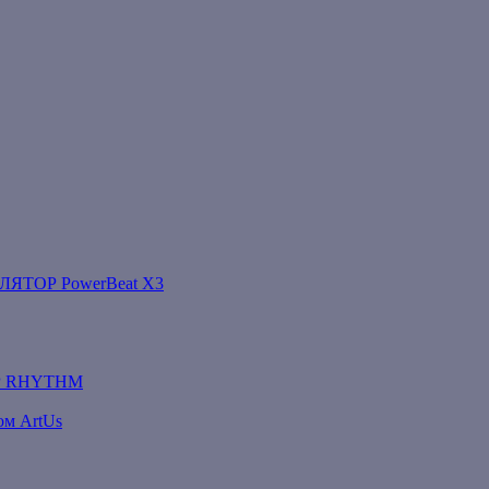
ТОР PowerBeat X3
Р RHYTHM
ом ArtUs