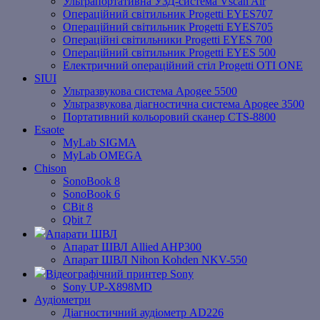
Ультрапортативна УЗД-система Vscan Air
Операційний світильник Progetti EYES707
Операційний світильник Progetti EYES705
Операційні світильники Progetti EYES 700
Операційний світильник Progetti EYES 500
Електричний операційний стіл Progetti OTI ONE
SIUI
Ультразвукова система Apogee 5500
Ультразвукова діагностична система Apogee 3500
Портативний кольоровий сканер CTS-8800
Esaote
MyLab SIGMA
MyLab OMEGA
Chison
SonoBook 8
SonoBook 6
СBit 8
Qbit 7
Апарати ШВЛ
Апарат ШВЛ Allied AHP300
Апарат ШВЛ Nihon Kohden NKV-550
Відеографічний принтер Sony
Sony UP-X898MD
Аудіометри
Діагностичний аудіометр AD226