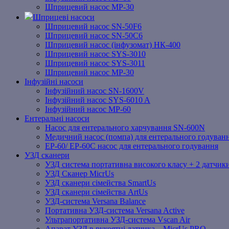
Шприцевий насос MP-30
Шприцеві насоси
Шприцевий насос SN-50F6
Шприцевий насос SN-50C6
Шприцевий насос (інфузомат) НК-400
Шприцевий насос SYS-3010
Шприцевий насос SYS-3011
Шприцевий насос MP-30
Інфузійні насоси
Інфузійний насос SN-1600V
Інфузійний насос SYS-6010 A
Інфузійний насос MP-60
Ентеральні насоси
Насос для ентерального харчування SN-600N
Медичний насос (помпа) для ентерального годуван
EP-60/ EP-60C насос для ентерального годування
УЗД сканери
УЗД система портативна високого класу + 2 датчики
УЗД Сканер MicrUs
УЗД сканери сімейства SmartUs
УЗД сканери сімейства ArtUs
УЗД-система Versana Balance
Портативна УЗД-система Versana Active
Ультрапортативна УЗД-система Vscan Air
Апарат УЗД в рукоятці датчика – MicrUs PRO