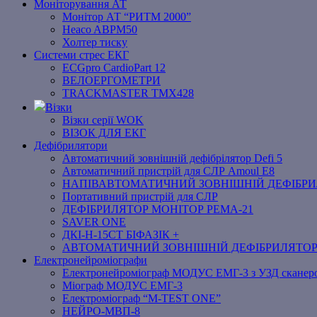
Моніторування АТ
Монітор АТ “РИТМ 2000”
Heaco ABPM50
Холтер тиску
Системи стрес ЕКГ
ECGpro CardioPart 12
ВЕЛОЕРГОМЕТРИ
TRACKMASTER TMX428
Візки
Візки серії WOK
ВІЗОК ДЛЯ ЕКГ
Дефібрилятори
Автоматичний зовнішній дефібрілятор Defi 5
Автоматичний пристрій для СЛР Amoul E8
НАПІВАВТОМАТИЧНИЙ ЗОВНІШНІЙ ДЕФІБРИЛЯ
Портативний пристрій для СЛР
ДЕФІБРИЛЯТОР МОНІТОР РЕМА-21
SAVER ONE
ДКІ-Н-15СТ БІФАЗІК +
АВТОМАТИЧНИЙ ЗОВНІШНІЙ ДЕФІБРИЛЯТО
Електронейроміографи
Електронейроміограф МОДУС ЕМГ-3 з УЗД сканер
Міограф МОДУС ЕМГ-3
Електроміограф “M-TEST ONE”
НЕЙРО-МВП-8