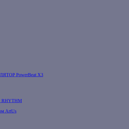
ТОР PowerBeat X3
Р RHYTHM
ом ArtUs