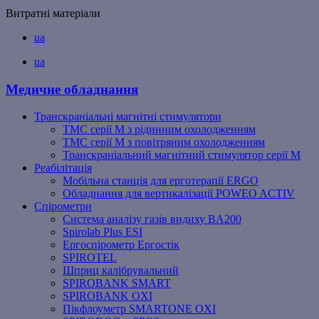
Витратні матеріали
ua
ua
Медичне обладнання
Транскраніальні магнітні стимулятори
ТМС серії M з рідинним охолодженням
ТМС серії M з повітряним охолодженням
Транскраніальний магнітний стимулятор серії M
Реабілітація
Мобільна станція для ерготерапії ERGO
Обладнання для вертикалізації POWEO ACTIV
Спірометри
Система аналізу газів видиху BA200
Spirolab Plus ESI
Ергоспірометр Ергостік
SPIROTEL
Шприц калібрувальний
SPIROBANK SMART
SPIROBANK OXI
Пікфлоуметр SMARTONE OXI