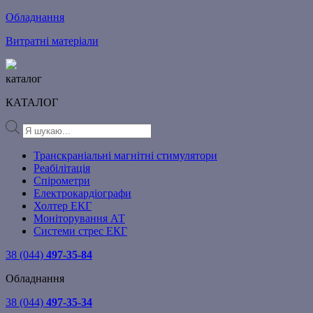
Обладнання
Витратні матеріали
каталог
КАТАЛОГ
Products
search
Транскраніальні магнітні стимулятори
Реабілітація
Спірометри
Електрокардіографи
Холтер ЕКГ
Моніторування АТ
Системи стрес ЕКГ
38 (044)
497-35-84
Обладнання
38 (044)
497-35-34