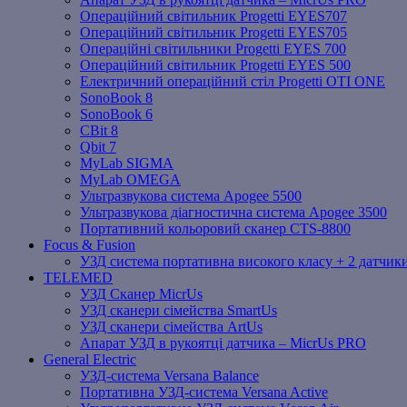
Операційний світильник Progetti EYES707
Операційний світильник Progetti EYES705
Операційні світильники Progetti EYES 700
Операційний світильник Progetti EYES 500
Електричний операційний стіл Progetti OTI ONE
SonoBook 8
SonoBook 6
СBit 8
Qbit 7
MyLab SIGMA
MyLab OMEGA
Ультразвукова система Apogee 5500
Ультразвукова діагностична система Apogee 3500
Портативний кольоровий сканер CTS-8800
Focus & Fusion
УЗД система портативна високого класу + 2 датчики
TELEMED
УЗД Сканер MicrUs
УЗД сканери сімейства SmartUs
УЗД сканери сімейства ArtUs
Апарат УЗД в рукоятці датчика – MicrUs PRO
General Electric
УЗД-система Versana Balance
Портативна УЗД-система Versana Active