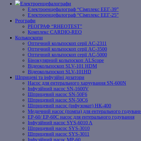
Електроенцефалографи
Електроенцефалограф “Сімплекс ЕЕГ-39”
Електроенцефалограф “Сімплекс ЕЕГ-25”
Реографи
РЕОГРАФ “RHEOTEST”
Комплекс CARDIO-REO
Колькоскопи
Оптичний кольпоскоп серії AC-2311
Оптичний кольпоскоп серії AC-3500
Оптичний кольпоскоп серії AC-5000
Бінокулярний кольпоскоп ALScope
Відеокольпоскоп SLV-101 HDM
Відеокольпоскоп SLV-101HD
Шприцеві та інфузійні дозатори
Насос для ентерального харчування SN-600N
Інфузійний насос SN-1600V
Шприцевий насос SN-50F6
Шприцевий насос SN-50C6
Шприцевий насос (інфузомат) НК-400
Медичний насос (помпа) для ентерального годуван
EP-60/ EP-60C насос для ентерального годування
Інфузійний насос SYS-6010 A
Шприцевий насос SYS-3010
Шприцевий насос SYS-3011
Інфузійний насос MP-60