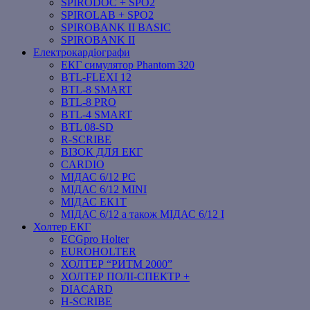
SPIRODOC + SPO2
SPIROLAB + SPO2
SPIROBANK II BASIC
SPIROBANK II
Електрокардіографи
ЕКГ симулятор Phantom 320
BTL-FLEXI 12
BTL-8 SMART
BTL-8 PRO
BTL-4 SMART
BTL 08-SD
R-SCRIBE
ВІЗОК ДЛЯ ЕКГ
CARDIO
МІДАС 6/12 PC
МІДАС 6/12 MINI
МІДАС ЕК1Т
МІДАС 6/12 а також МІДАС 6/12 І
Холтер ЕКГ
ECGpro Holter
EUROHOLTER
ХОЛТЕР “РИТМ 2000”
ХОЛТЕР ПОЛІ-СПЕКТР +
DIACARD
H-SCRIBE