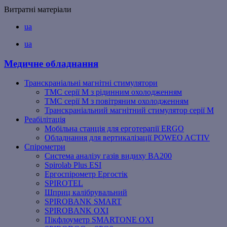
Витратні матеріали
ua
ua
Медичне обладнання
Транскраніальні магнітні стимулятори
ТМС серії M з рідинним охолодженням
ТМС серії M з повітряним охолодженням
Транскраніальний магнітний стимулятор серії M
Реабілітація
Мобільна станція для ерготерапії ERGO
Обладнання для вертикалізації POWEO ACTIV
Спірометри
Система аналізу газів видиху BA200
Spirolab Plus ESI
Ергоспірометр Ергостік
SPIROTEL
Шприц калібрувальний
SPIROBANK SMART
SPIROBANK OXI
Пікфлоуметр SMARTONE OXI