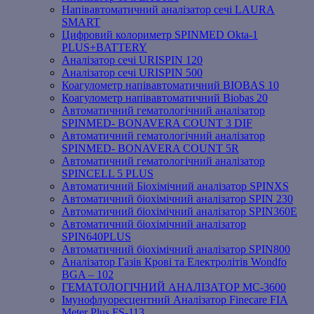
Напівавтоматичний аналізатор сечі LAURA
SMART
Цифровий колориметр SPINMED Okta-1
PLUS+BATTERY
Аналізатор сечі URISPIN 120
Аналізатор сечі URISPIN 500
Коагулометр напівавтоматичний BIOBAS 10
Коагулометр напівавтоматичний Biobas 20
Автоматичний гематологічний аналізатор
SPINMED- BONAVERA COUNT 3 DIF
Автоматичний гематологічний аналізатор
SPINMED- BONAVERA COUNT 5R
Автоматичний гематологічний аналізатор
SPINCELL 5 PLUS
Автоматичний Біохімічний аналізатор SPINXS
Автоматичний біохімічний аналізатор SPIN 230
Автоматичний біохімічний аналізатор SPIN360E
Автоматичний біохімічний аналізатор
SPIN640PLUS
Автоматичний біохімічний аналізатор SPIN800
Аналізатор Газів Крові та Електролітів Wondfo
BGA – 102
ГЕМАТОЛОГІЧНИЙ АНАЛІЗАТОР MC-3600
Імунофлуоресцентний Аналізатор Finecare FIA
Meter Plus FS-113