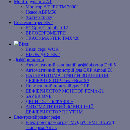
Моніторування АТ
Монітор АТ “РИТМ 2000”
Heaco ABPM50
Холтер тиску
Системи стрес ЕКГ
ECGpro CardioPart 12
ВЕЛОЕРГОМЕТРИ
TRACKMASTER TMX428
Візки
Візки серії WOK
ВІЗОК ДЛЯ ЕКГ
Дефібрилятори
Автоматичний зовнішній дефібрілятор Defi 5
Автоматичний пристрій для СЛР Amoul E8
НАПІВАВТОМАТИЧНИЙ ЗОВНІШНІЙ
ДЕФІБРИЛЯТОР PowerBeat X3
Портативний пристрій для СЛР
ДЕФІБРИЛЯТОР МОНІТОР РЕМА-21
SAVER ONE
ДКІ-Н-15СТ БІФАЗІК +
АВТОМАТИЧНИЙ ЗОВНІШНІЙ
ДЕФІБРИЛЯТОР RHYTHM
Електронейроміографи
Електронейроміограф МОДУС ЕМГ-3 з УЗД
сканером ArtUs