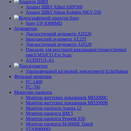
Апарати ШВЛ
Апарат ШВЛ Allied AHP300
Апарат ШВЛ Nihon Kohden NKV-550
Відеографічний принтер Sony
Sony UP-X898MD
Аудіометри
Діагностичний аудіометр AD226
Імпедансний аудіометр АТ235
Діагностичний аудіометр AD528
Прилади для реєстрації викликаної отоакустичної
емісії MAICO Ero Scan
AUDITUS-A1
Денситометри
Ультразвуковий кістковий денситометр EchoStation
Фетальні монітори
FC-1400
FC-700
Монітори пацієнта
Монітор життєвих показників MD2000С
Монітор життєвих показників MD2000В
Mонітоp пацієнта Aurora 12
Монітор пацієнта BM 5
Монітор пацієнта Progetti S50
Монітор пацієнта M-9000E Touch
STAR8000D