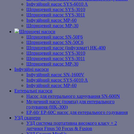
Інфузійний насос SYS-6010 A
Шприцевий насос SYS-3010
Шприцевий насос SYS-3011
Інфузійний насос MP-60
Шприцевий насос MP-30
Шприцеві насоси
Шприцевий насос SN-50F6
Шприцевий насос SN-50C6
Шприцевий насос (інфузомат) НК-400
Шприцевий насос SYS-3010
Шприцевий насос SYS-3011
Шприцевий насос MP-30
Інфузійні насоси
Інфузійний насос SN-1600V
Інфузійний насос SYS-6010 A
Інфузійний насос MP-60
Ентеральні насоси
Насос для ентерального харчування SN-600N
Медичний насос (помпа) для ентерального
годування (HK-300)
EP-60/ EP-60C насос для ентерального годування
УЗД сканери
УЗД система портативна високого класу + 2
датчики Finus 50 Focus & Fusion
УЗД Сканер MicrUs