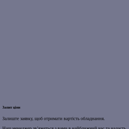
Запит ціни
Залиште заявку, щоб отримати вартість обладнання.
Наш менеджер зв’яжеться з вами в найближчий час та надасть