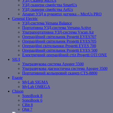
УЗД Сканер MicrUs
УЗД сканери сімейства SmartUs
УЗД сканери сімейства ArtUs
Апарат УЗД в рукоятці датчика – MicrUs PRO
General Electric
УЗД-система Versana Balance
Портативна УЗД-система Versana Active
Ультрапортативна УЗД-система Vscan Air
Операційний світильник Progetti EYES707
Операційний світильник Progetti EYES705
Операційні світильники Progetti EYES 700
Операційний світильник Progetti EYES 500
Електричний операційний стіл Progetti OTI ONE
SIUI
Ультразвукова система Apogee 5500
Ультразвукова діагностична система Apogee 3500
Портативний кольоровий сканер CTS-8800
Esaote
MyLab SIGMA
MyLab OMEGA
Chison
SonoBook 8
SonoBook 6
СBit 8
Qbit 7