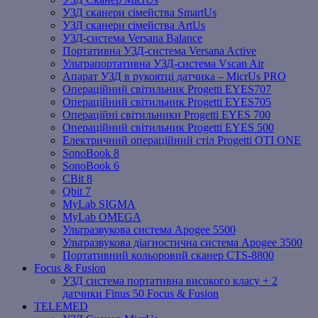
УЗД сканери сімейства SmartUs
УЗД сканери сімейства ArtUs
УЗД-система Versana Balance
Портативна УЗД-система Versana Active
Ультрапортативна УЗД-система Vscan Air
Апарат УЗД в рукоятці датчика – MicrUs PRO
Операційний світильник Progetti EYES707
Операційний світильник Progetti EYES705
Операційні світильники Progetti EYES 700
Операційний світильник Progetti EYES 500
Електричний операційний стіл Progetti OTI ONE
SonoBook 8
SonoBook 6
СBit 8
Qbit 7
MyLab SIGMA
MyLab OMEGA
Ультразвукова система Apogee 5500
Ультразвукова діагностична система Apogee 3500
Портативний кольоровий сканер CTS-8800
Focus & Fusion
УЗД система портативна високого класу + 2
датчики Finus 50 Focus & Fusion
TELEMED