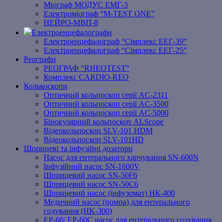
Міограф МОДУС ЕМГ-3
Електроміограф “M-TEST ONE”
НЕЙРО-МВП-8
Електроенцефалографи
Електроенцефалограф “Сімплекс ЕЕГ-39”
Електроенцефалограф “Сімплекс ЕЕГ-25”
Реографи
РЕОГРАФ “RHEOTEST”
Комплекс CARDIO-REO
Колькоскопи
Оптичний кольпоскоп серії AC-2311
Оптичний кольпоскоп серії AC-3500
Оптичний кольпоскоп серії AC-5000
Бінокулярний кольпоскоп ALScope
Відеокольпоскоп SLV-101 HDM
Відеокольпоскоп SLV-101HD
Шприцеві та інфузійні дозатори
Насос для ентерального харчування SN-600N
Інфузійний насос SN-1600V
Шприцевий насос SN-50F6
Шприцевий насос SN-50C6
Шприцевий насос (інфузомат) НК-400
Медичний насос (помпа) для ентерального
годування (HK-300)
EP-60/ EP-60C насос для ентерального годування