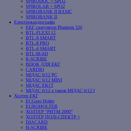
SPIRODOC + SPO2
SPIROLAB + SPO2
SPIROBANK II BASIC
SPIROBANK II
Електрокардіографи
ЕКГ симулятор Phantom 320
BTL-FLEXI 12
BTL-8 SMART
BTL-8 PRO
BTL-4 SMART
BTL 08-SD
R-SCRIBE
ВІЗОК ДЛЯ ЕКГ
CARDIO
МІДАС 6/12 PC
МІДАС 6/12 MINI
МІДАС ЕК1Т
МІДАС 6/12 а також МІДАС 6/12 І
Холтер ЕКГ
ECGpro Holter
EUROHOLTER
ХОЛТЕР “РИТМ 2000”
ХОЛТЕР ПОЛІ-СПЕКТР +
DIACARD
H-SCRIBE