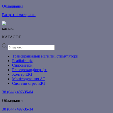
Обладнання
Витратні матеріали
каталог
КАТАЛОГ
Products
search
Транскраніальні магнітні стимулятори
Реабілітація
Спірометри
Електрокардіографи
Холтер ЕКГ
Моніторування АТ
Системи стрес ЕКГ
38 (044)
497-35-84
Обладнання
38 (044)
497-35-34