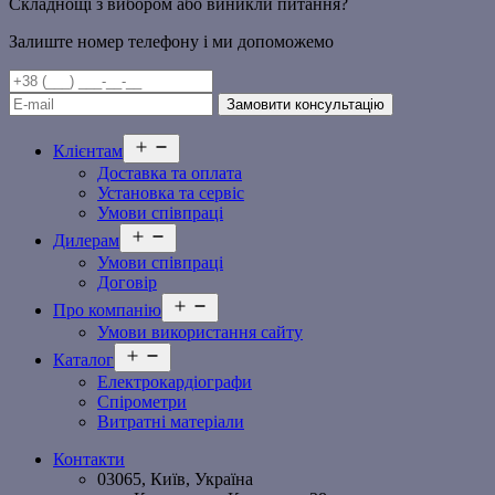
Складнощі з вибором або виникли питання?
Залиште номер телефону і ми допоможемо
Відкрити
Клієнтам
меню
Доставка та оплата
Установка та сервіс
Умови співпраці
Відкрити
Дилерам
меню
Умови співпраці
Договір
Відкрити
Про компанію
меню
Умови використання сайту
Відкрити
Каталог
меню
Електрокардіографи
Спірометри
Витратні матеріали
Контакти
03065, Київ, Україна