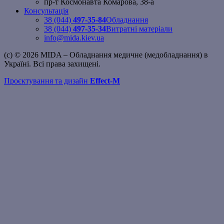
пр-т Космонавта Комарова, 38-а
Консультація
38 (044)
497-35-84
Обладнання
38 (044)
497-35-34
Витратні матеріали
info@mida.kiev.ua
(c) © 2026 MIDA – Обладнання медичне (медобладнання) в
Україні. Всі права захищені.
Проєктування та дизайн
Effect-M