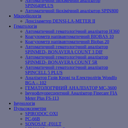
Автоматичний біохімічний аналізатор
SPIN640PLUS
Автоматичний біохімічний аналізатор SPIN800
Мікробіологія
Денсіламетер DENSI-LA-METER ІІ
Гематологія
Автоматичний гематологічний аналізатор Н360
Коагулометр напівавтоматичний BIOBAS 10
Коагулометр напівавтоматичний Biobas 20
Автоматичний гематологічний аналізатор
SPINMED- BONAVERA COUNT 3 DIF
Автоматичний гематологічний аналізатор
SPINMED- BONAVERA COUNT 5R
Автоматичний гематологічний аналізатор
SPINCELL 5 PLUS
Аналізатор Газів Крові та Електролітів Wondfo
BGA – 102
ГЕМАТОЛОГІЧНИЙ АНАЛІЗАТОР MC-3600
Імунофлуоресцентний Аналізатор Finecare FIA
Meter Plus FS-113
Імунологія
Пульсоксиметри
SPIRODOC OXI
PC-66B
SONOSAT -F01LT