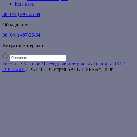
Контакти
38 (044)
497-35-84
Обладнання
38 (044)
497-35-34
Витратні матеріали
Products
search
Головна
/
Каталог
/
Расходные материалы
/
Гели для ЭКГ /
ЭЭГ / УЗИ
/ ЭКГ и ЭЭГ спрей SAFE-E-SPRAY, 250г