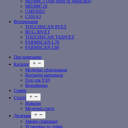
MD300C5 (для дітей та дорослих)
MD300C19
СMS50D1
С101A3
Ветеринарія
TOUCHSCAN 8VET
BCU-30VET
TOUCHSCAN TS20VET
FARMSCAN L70
FARMSCAN L60
Про компанію
Відкрити
Каталог
меню
Медичне обладнання
Витратні матеріали
Гелі для УЗД
Виробники
Сервіс
Відкрити
Статті
меню
Новини
Медичні статті
Відкрити
Дилерам
меню
Умови співпраці
Установка та сервіс