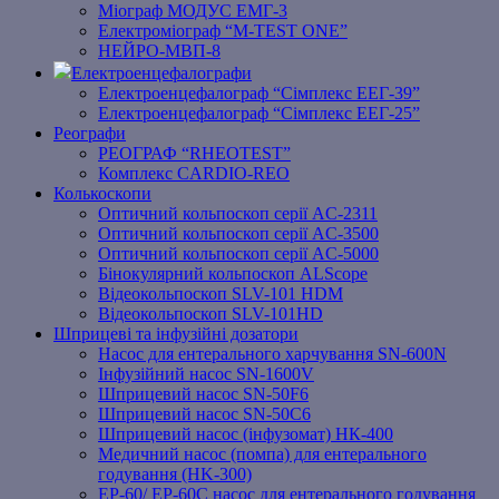
Міограф МОДУС ЕМГ-3
Електроміограф “M-TEST ONE”
НЕЙРО-МВП-8
Електроенцефалографи
Електроенцефалограф “Сімплекс ЕЕГ-39”
Електроенцефалограф “Сімплекс ЕЕГ-25”
Реографи
РЕОГРАФ “RHEOTEST”
Комплекс CARDIO-REO
Колькоскопи
Оптичний кольпоскоп серії AC-2311
Оптичний кольпоскоп серії AC-3500
Оптичний кольпоскоп серії AC-5000
Бінокулярний кольпоскоп ALScope
Відеокольпоскоп SLV-101 HDM
Відеокольпоскоп SLV-101HD
Шприцеві та інфузійні дозатори
Насос для ентерального харчування SN-600N
Інфузійний насос SN-1600V
Шприцевий насос SN-50F6
Шприцевий насос SN-50C6
Шприцевий насос (інфузомат) НК-400
Медичний насос (помпа) для ентерального
годування (HK-300)
EP-60/ EP-60C насос для ентерального годування