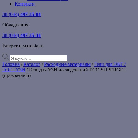
Контакти
38 (044)
497-35-84
Обладнання
38 (044)
497-35-34
Витратні матеріали
Products
search
Головна
/
Каталог
/
Расходные материалы
/
Гели для ЭКГ /
ЭЭГ / УЗИ
/ Гель для УЗИ исследований ECO SUPERGEL
(прозрачный)