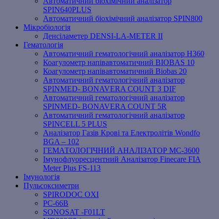
Автоматичний біохімічний аналізатор
SPIN640PLUS
Автоматичний біохімічний аналізатор SPIN800
Мікробіологія
Денсіламетер DENSI-LA-METER ІІ
Гематологія
Автоматичний гематологічний аналізатор Н360
Коагулометр напівавтоматичний BIOBAS 10
Коагулометр напівавтоматичний Biobas 20
Автоматичний гематологічний аналізатор
SPINMED- BONAVERA COUNT 3 DIF
Автоматичний гематологічний аналізатор
SPINMED- BONAVERA COUNT 5R
Автоматичний гематологічний аналізатор
SPINCELL 5 PLUS
Аналізатор Газів Крові та Електролітів Wondfo
BGA – 102
ГЕМАТОЛОГІЧНИЙ АНАЛІЗАТОР MC-3600
Імунофлуоресцентний Аналізатор Finecare FIA
Meter Plus FS-113
Імунологія
Пульсоксиметри
SPIRODOC OXI
PC-66B
SONOSAT -F01LT