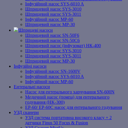
Інфузійний насос SYS-6010 A
Шприцевий насос SYS-3010
Шприцевий насос SYS-3011
Інфузійний насос MP-60
Шприцевий насос MP-30
Шприцеві насоси
Шприцевий насос SN-50F6
Шприцевий насос SN-50C6
Шприцевий насос (інфузомат) НК-400
Шприцевий насос SYS-3010
Шприцевий насос SYS-3011
Шприцевий насос MP-30
Інфузійні насоси
Інфузійний насос SN-1600V
Інфузійний насос SYS-6010 A
Інфузійний насос MP-60
Ентеральні насоси
Насос для ентерального харчування SN-600N
Медичний насос (помпа) для ентерального
годування (HK-300)
EP-60/ EP-60C насос для ентерального годування
УЗД сканери
УЗД система портативна високого класу + 2
датчики Finus 50 Focus & Fusion
УЗД Сканер MicrUs