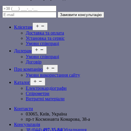
Відкрити
Клієнтам
меню
Доставка та оплата
Установка та сервіс
Умови співпраці
Відкрити
Дилерам
меню
Умови співпраці
Договір
Відкрити
Про компанію
меню
Умови використання сайту
Відкрити
Каталог
меню
Електрокардіографи
Спірометри
Витратні матеріали
Контакти
03065, Київ, Україна
пр-т Космонавта Комарова, 38-а
Консультація
38 (044)
497-35-84
Обладнання