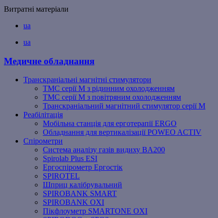
Витратні матеріали
ua
ua
Медичне обладнання
Транскраніальні магнітні стимулятори
ТМС серії M з рідинним охолодженням
ТМС серії M з повітряним охолодженням
Транскраніальний магнітний стимулятор серії M
Реабілітація
Мобільна станція для ерготерапії ERGO
Обладнання для вертикалізації POWEO ACTIV
Спірометри
Система аналізу газів видиху BA200
Spirolab Plus ESI
Ергоспірометр Ергостік
SPIROTEL
Шприц калібрувальний
SPIROBANK SMART
SPIROBANK OXI
Пікфлоуметр SMARTONE OXI