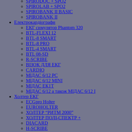
SPIRODOC + SPO2
SPIROLAB + SPO2
SPIROBANK II BASIC
SPIROBANK II
Електрокардіографи
ЕКГ симулятор Phantom 320
BTL-FLEXI 12
BTL-8 SMART
BTL-8 PRO
BTL-4 SMART
BTL 08-SD
R-SCRIBE
ВІЗОК ДЛЯ ЕКГ
CARDIO
МІДАС 6/12 PC
МІДАС 6/12 MINI
МІДАС ЕК1Т
МІДАС 6/12 а також МІДАС 6/12 І
Холтер ЕКГ
ECGpro Holter
EUROHOLTER
ХОЛТЕР “РИТМ 2000”
ХОЛТЕР ПОЛІ-СПЕКТР +
DIACARD
H-SCRIBE