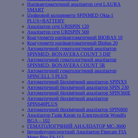
Напівавтоматичний аналізатор сечі LAURA
SMART
Цифровий колориметр SPINMED Okta-1
PLUS+BATTERY
Аналізатор сечі URISPIN 120
Аналізатор сечі URISPIN 500
Коагулометр напівавтоматичний BIOBAS 10
Коагулометр напівавтоматичний Biobas 20
Автоматичний гематологічний аналізатор
SPINMED- BONAVERA COUNT 3 DIF
Автоматичний гематологічний аналізатор
SPINMED- BONAVERA COUNT 5R
Автоматичний гематологічний аналізатор
SPINCELL 5 PLUS
Автоматичний Біохімічний аналізатор SPINXS
Автоматичний біохімічний аналізатор SPIN 230
Автоматичний біохімічний аналізатор SPIN360E
Автоматичний біохімічний аналізатор
SPIN640PLUS
Автоматичний біохімічний аналізатор SPIN800
Аналізатор Газів Крові та Електролітів Wondfo
BGA – 102
ГЕМАТОЛОГІЧНИЙ АНАЛІЗАТОР MC-3600
Імунофлуоресцентний Аналізатор Finecare FIA
Meter Plus FS-113