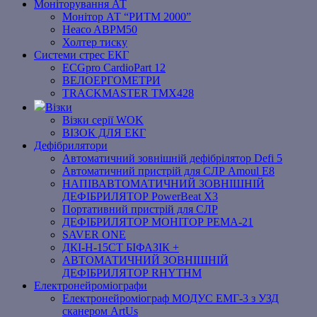
Моніторування АТ
Монітор АТ “РИТМ 2000”
Heaco ABPM50
Холтер тиску
Системи стрес ЕКГ
ECGpro CardioPart 12
ВЕЛОЕРГОМЕТРИ
TRACKMASTER TMX428
Візки
Візки серії WOK
ВІЗОК ДЛЯ ЕКГ
Дефібрилятори
Автоматичний зовнішній дефібрілятор Defi 5
Автоматичний пристрій для СЛР Amoul E8
НАПІВАВТОМАТИЧНИЙ ЗОВНІШНІЙ
ДЕФІБРИЛЯТОР PowerBeat X3
Портативний пристрій для СЛР
ДЕФІБРИЛЯТОР МОНІТОР РЕМА-21
SAVER ONE
ДКІ-Н-15СТ БІФАЗІК +
АВТОМАТИЧНИЙ ЗОВНІШНІЙ
ДЕФІБРИЛЯТОР RHYTHM
Електронейроміографи
Електронейроміограф МОДУС ЕМГ-3 з УЗД
сканером ArtUs