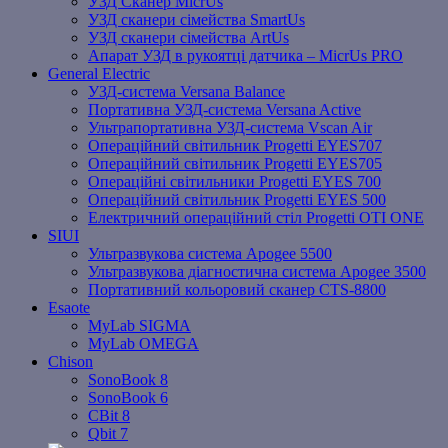
УЗД Сканер MicrUs
УЗД сканери сімейства SmartUs
УЗД сканери сімейства ArtUs
Апарат УЗД в рукоятці датчика – MicrUs PRO
General Electric
УЗД-система Versana Balance
Портативна УЗД-система Versana Active
Ультрапортативна УЗД-система Vscan Air
Операційний світильник Progetti EYES707
Операційний світильник Progetti EYES705
Операційні світильники Progetti EYES 700
Операційний світильник Progetti EYES 500
Електричний операційний стіл Progetti OTI ONE
SIUI
Ультразвукова система Apogee 5500
Ультразвукова діагностична система Apogee 3500
Портативний кольоровий сканер CTS-8800
Esaote
MyLab SIGMA
MyLab OMEGA
Chison
SonoBook 8
SonoBook 6
СBit 8
Qbit 7