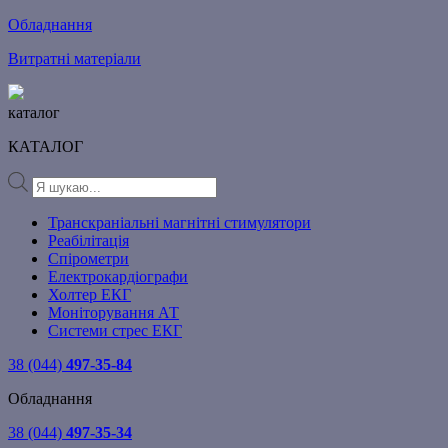
Обладнання
Витратні матеріали
каталог
КАТАЛОГ
Products
search
Транскраніальні магнітні стимулятори
Реабілітація
Спірометри
Електрокардіографи
Холтер ЕКГ
Моніторування АТ
Системи стрес ЕКГ
38 (044)
497-35-84
Обладнання
38 (044)
497-35-34