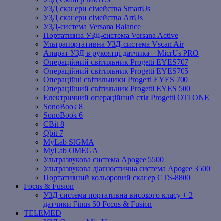
УЗД сканери сімейства SmartUs
УЗД сканери сімейства ArtUs
УЗД-система Versana Balance
Портативна УЗД-система Versana Active
Ультрапортативна УЗД-система Vscan Air
Апарат УЗД в рукоятці датчика – MicrUs PRO
Операційний світильник Progetti EYES707
Операційний світильник Progetti EYES705
Операційні світильники Progetti EYES 700
Операційний світильник Progetti EYES 500
Електричний операційний стіл Progetti OTI ONE
SonoBook 8
SonoBook 6
СBit 8
Qbit 7
MyLab SIGMA
MyLab OMEGA
Ультразвукова система Apogee 5500
Ультразвукова діагностична система Apogee 3500
Портативний кольоровий сканер CTS-8800
Focus & Fusion
УЗД система портативна високого класу + 2
датчики Finus 50 Focus & Fusion
TELEMED