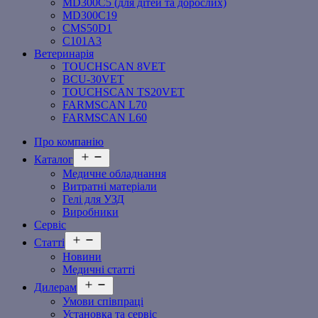
MD300C5 (для дітей та дорослих)
MD300C19
СMS50D1
С101A3
Ветеринарія
TOUCHSCAN 8VET
BCU-30VET
TOUCHSCAN TS20VET
FARMSCAN L70
FARMSCAN L60
Про компанію
Відкрити
Каталог
меню
Медичне обладнання
Витратні матеріали
Гелі для УЗД
Виробники
Сервіс
Відкрити
Статті
меню
Новини
Медичні статті
Відкрити
Дилерам
меню
Умови співпраці
Установка та сервіс