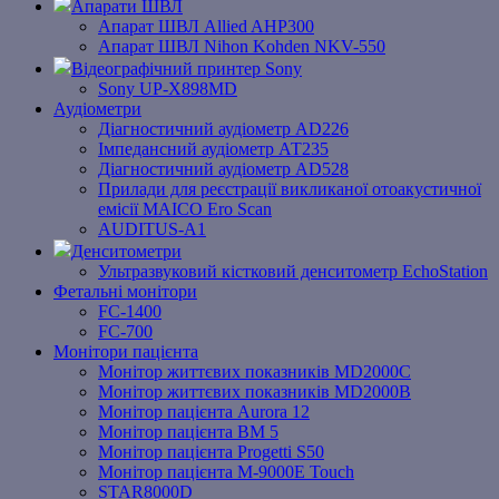
Апарати ШВЛ
Апарат ШВЛ Allied AHP300
Апарат ШВЛ Nihon Kohden NKV-550
Відеографічний принтер Sony
Sony UP-X898MD
Аудіометри
Діагностичний аудіометр AD226
Імпедансний аудіометр АТ235
Діагностичний аудіометр AD528
Прилади для реєстрації викликаної отоакустичної
емісії MAICO Ero Scan
AUDITUS-A1
Денситометри
Ультразвуковий кістковий денситометр EchoStation
Фетальні монітори
FC-1400
FC-700
Монітори пацієнта
Монітор життєвих показників MD2000С
Монітор життєвих показників MD2000В
Mонітоp пацієнта Aurora 12
Монітор пацієнта BM 5
Монітор пацієнта Progetti S50
Монітор пацієнта M-9000E Touch
STAR8000D