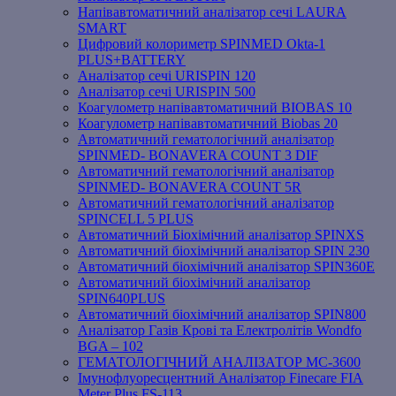
Напівавтоматичний аналізатор сечі LAURA
SMART
Цифровий колориметр SPINMED Okta-1
PLUS+BATTERY
Аналізатор сечі URISPIN 120
Аналізатор сечі URISPIN 500
Коагулометр напівавтоматичний BIOBAS 10
Коагулометр напівавтоматичний Biobas 20
Автоматичний гематологічний аналізатор
SPINMED- BONAVERA COUNT 3 DIF
Автоматичний гематологічний аналізатор
SPINMED- BONAVERA COUNT 5R
Автоматичний гематологічний аналізатор
SPINCELL 5 PLUS
Автоматичний Біохімічний аналізатор SPINXS
Автоматичний біохімічний аналізатор SPIN 230
Автоматичний біохімічний аналізатор SPIN360E
Автоматичний біохімічний аналізатор
SPIN640PLUS
Автоматичний біохімічний аналізатор SPIN800
Аналізатор Газів Крові та Електролітів Wondfo
BGA – 102
ГЕМАТОЛОГІЧНИЙ АНАЛІЗАТОР MC-3600
Імунофлуоресцентний Аналізатор Finecare FIA
Meter Plus FS-113