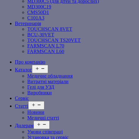
MD300C5 (для дітей та дорослих)
MD300C19
СMS50D1
С101A3
Ветеринарія
TOUCHSCAN 8VET
BCU-30VET
TOUCHSCAN TS20VET
FARMSCAN L70
FARMSCAN L60
Про компанію
Відкрити
Каталог
меню
Медичне обладнання
Витратні матеріали
Гелі для УЗД
Виробники
Сервіс
Відкрити
Статті
меню
Новини
Медичні статті
Відкрити
Дилерам
меню
Умови співпраці
Установка та сервіс