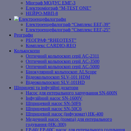
Міограф МОДУС ЕМГ-3
Електроміограф “M-TEST ONE”
НЕЙРО-МВП-8
Електроенцефалографи
Електроенцефалограф “Сімплекс ЕЕГ-39”
Електроенцефалограф “Сімплекс ЕЕГ-25”
Реографи
РЕОГРАФ “RHEOTEST”
Комплекс CARDIO-REO
Колькоскопи
Оптичний кольпоскоп серії AC-2311
Оптичний кольпоскоп серії AC-3500
Оптичний кольпоскоп серії AC-5000
Бінокулярний кольпоскоп ALScope
Відеокольпоскоп SLV-101 HDM
Відеокольпоскоп SLV-101HD
Шприцеві та інфузійні дозатори
Насос для ентерального харчування SN-600N
Інфузійний насос SN-1600V
Шприцевий насос SN-50F6
Шприцевий насос SN-50C6
Шприцевий насос (інфузомат) НК-400
Медичний насос (помпа) для ентерального
годування (HK-300)
EP-60/ EP-60C насос для ентерального годування