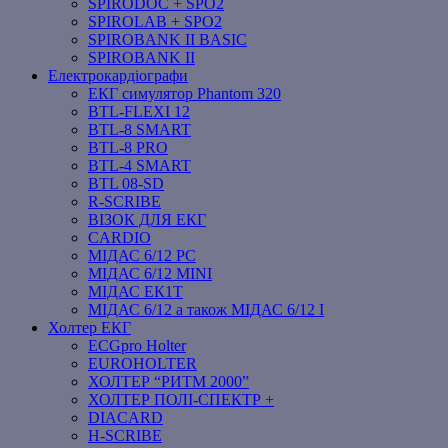
SPIRODOC + SPO2
SPIROLAB + SPO2
SPIROBANK II BASIC
SPIROBANK II
Електрокардіографи
ЕКГ симулятор Phantom 320
BTL-FLEXI 12
BTL-8 SMART
BTL-8 PRO
BTL-4 SMART
BTL 08-SD
R-SCRIBE
ВІЗОК ДЛЯ ЕКГ
CARDIO
МІДАС 6/12 PC
МІДАС 6/12 MINI
МІДАС ЕК1Т
МІДАС 6/12 а також МІДАС 6/12 І
Холтер ЕКГ
ECGpro Holter
EUROHOLTER
ХОЛТЕР “РИТМ 2000”
ХОЛТЕР ПОЛІ-СПЕКТР +
DIACARD
H-SCRIBE