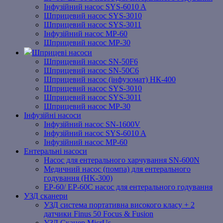
Інфузійний насос SYS-6010 A
Шприцевий насос SYS-3010
Шприцевий насос SYS-3011
Інфузійний насос MP-60
Шприцевий насос MP-30
Шприцеві насоси
Шприцевий насос SN-50F6
Шприцевий насос SN-50C6
Шприцевий насос (інфузомат) НК-400
Шприцевий насос SYS-3010
Шприцевий насос SYS-3011
Шприцевий насос MP-30
Інфузійні насоси
Інфузійний насос SN-1600V
Інфузійний насос SYS-6010 A
Інфузійний насос MP-60
Ентеральні насоси
Насос для ентерального харчування SN-600N
Медичний насос (помпа) для ентерального
годування (HK-300)
EP-60/ EP-60C насос для ентерального годування
УЗД сканери
УЗД система портативна високого класу + 2
датчики Finus 50 Focus & Fusion
УЗД Сканер MicrUs