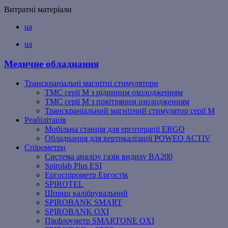
Витратні матеріали
ua
ua
Медичне обладнання
Транскраніальні магнітні стимулятори
ТМС серії M з рідинним охолодженням
ТМС серії M з повітряним охолодженням
Транскраніальний магнітний стимулятор серії M
Реабілітація
Мобільна станція для ерготерапії ERGO
Обладнання для вертикалізації POWEO ACTIV
Спірометри
Система аналізу газів видиху BA200
Spirolab Plus ESI
Ергоспірометр Ергостік
SPIROTEL
Шприц калібрувальний
SPIROBANK SMART
SPIROBANK OXI
Пікфлоуметр SMARTONE OXI