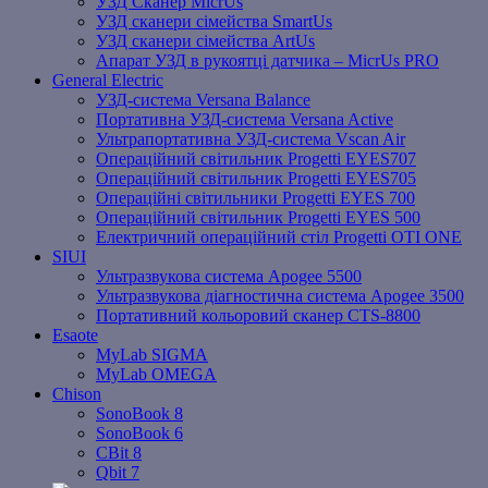
УЗД Сканер MicrUs
УЗД сканери сімейства SmartUs
УЗД сканери сімейства ArtUs
Апарат УЗД в рукоятці датчика – MicrUs PRO
General Electric
УЗД-система Versana Balance
Портативна УЗД-система Versana Active
Ультрапортативна УЗД-система Vscan Air
Операційний світильник Progetti EYES707
Операційний світильник Progetti EYES705
Операційні світильники Progetti EYES 700
Операційний світильник Progetti EYES 500
Електричний операційний стіл Progetti OTI ONE
SIUI
Ультразвукова система Apogee 5500
Ультразвукова діагностична система Apogee 3500
Портативний кольоровий сканер CTS-8800
Esaote
MyLab SIGMA
MyLab OMEGA
Chison
SonoBook 8
SonoBook 6
СBit 8
Qbit 7