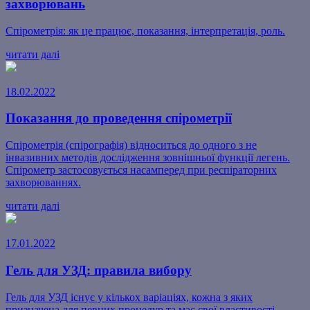
захворювань
Спірометрія: як це працює, показання, інтерпретація, роль.
читати далі
18.02.2022
Показання до проведення спірометрії
Спірометрія (спірографія) відноситься до одного з не
інвазивних методів дослідження зовнішньої функції легень.
Спірометр застосовується насамперед при респіраторних
захворюваннях.
читати далі
17.01.2022
Гель для УЗД: правила вибору
Гель для УЗД існує у кількох варіаціях, кожна з яких
призначена для певних процедур та має свої властивості.