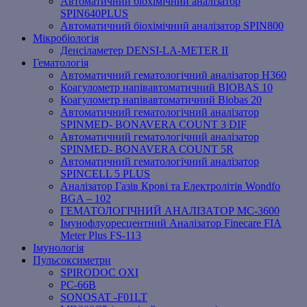
Автоматичний біохімічний аналізатор
SPIN640PLUS
Автоматичний біохімічний аналізатор SPIN800
Мікробіологія
Денсіламетер DENSI-LA-METER ІІ
Гематологія
Автоматичний гематологічний аналізатор Н360
Коагулометр напівавтоматичний BIOBAS 10
Коагулометр напівавтоматичний Biobas 20
Автоматичний гематологічний аналізатор
SPINMED- BONAVERA COUNT 3 DIF
Автоматичний гематологічний аналізатор
SPINMED- BONAVERA COUNT 5R
Автоматичний гематологічний аналізатор
SPINCELL 5 PLUS
Аналізатор Газів Крові та Електролітів Wondfo
BGA – 102
ГЕМАТОЛОГІЧНИЙ АНАЛІЗАТОР MC-3600
Імунофлуоресцентний Аналізатор Finecare FIA
Meter Plus FS-113
Імунологія
Пульсоксиметри
SPIRODOC OXI
PC-66B
SONOSAT -F01LT