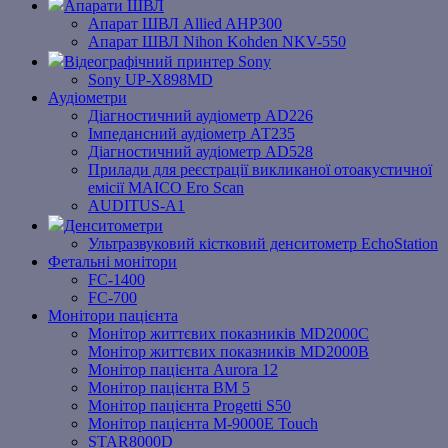
Апарати ШВЛ
Апарат ШВЛ Allied AHP300
Апарат ШВЛ Nihon Kohden NKV-550
Відеографічний принтер Sony
Sony UP-X898MD
Аудіометри
Діагностичний аудіометр AD226
Імпедансний аудіометр АТ235
Діагностичний аудіометр AD528
Прилади для реєстрації викликаної отоакустичної
емісії MAICO Ero Scan
AUDITUS-A1
Денситометри
Ультразвуковий кістковий денситометр EchoStation
Фетальні монітори
FC-1400
FC-700
Монітори пацієнта
Монітор життєвих показників MD2000С
Монітор життєвих показників MD2000В
Mонітоp пацієнта Aurora 12
Монітор пацієнта BM 5
Монітор пацієнта Progetti S50
Монітор пацієнта M-9000E Touch
STAR8000D