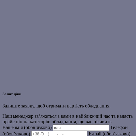
Запит ціни
Залиште заявку, щоб отримати вартість обладнання.
Наш менеджер зв’яжеться з вами в найближчий час та надасть
прайс цін на категорію обладнання, що вас цікавить.
Ваше ім’я (обов’язково)
Телефон
(обов’язково)
E-mail (обов’язково)