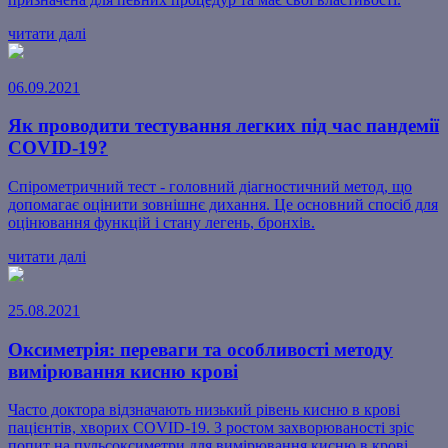
читати далі
06.09.2021
Як проводити тестування легких під час пандемії
COVID-19?
Спірометричний тест - головний діагностичний метод, що
допомагає оцінити зовнішнє дихання. Це основний спосіб для
оцінювання функцій і стану легень, бронхів.
читати далі
25.08.2021
Оксиметрія: переваги та особливості методу
вимірювання кисню крові
Часто доктора відзначають низький рівень кисню в крові
пацієнтів, хворих COVID-19. З ростом захворюваності зріс
попит на пульсоксиметри для вимірювання кисню в крові ...