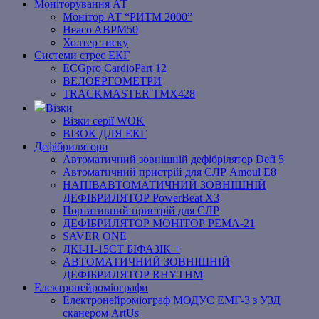
Моніторування АТ
Монітор АТ “РИТМ 2000”
Heaco ABPM50
Холтер тиску
Системи стрес ЕКГ
ECGpro CardioPart 12
ВЕЛОЕРГОМЕТРИ
TRACKMASTER TMX428
Візки
Візки серії WOK
ВІЗОК ДЛЯ ЕКГ
Дефібрилятори
Автоматичний зовнішній дефібрілятор Defi 5
Автоматичний пристрій для СЛР Amoul E8
НАПІВАВТОМАТИЧНИЙ ЗОВНІШНІЙ
ДЕФІБРИЛЯТОР PowerBeat X3
Портативний пристрій для СЛР
ДЕФІБРИЛЯТОР МОНІТОР РЕМА-21
SAVER ONE
ДКІ-Н-15СТ БІФАЗІК +
АВТОМАТИЧНИЙ ЗОВНІШНІЙ
ДЕФІБРИЛЯТОР RHYTHM
Електронейроміографи
Електронейроміограф МОДУС ЕМГ-3 з УЗД
сканером ArtUs