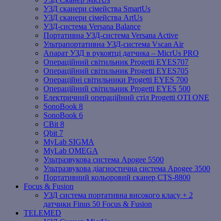
УЗД сканери сімейства SmartUs
УЗД сканери сімейства ArtUs
УЗД-система Versana Balance
Портативна УЗД-система Versana Active
Ультрапортативна УЗД-система Vscan Air
Апарат УЗД в рукоятці датчика – MicrUs PRO
Операційний світильник Progetti EYES707
Операційний світильник Progetti EYES705
Операційні світильники Progetti EYES 700
Операційний світильник Progetti EYES 500
Електричний операційний стіл Progetti OTI ONE
SonoBook 8
SonoBook 6
СBit 8
Qbit 7
MyLab SIGMA
MyLab OMEGA
Ультразвукова система Apogee 5500
Ультразвукова діагностична система Apogee 3500
Портативний кольоровий сканер CTS-8800
Focus & Fusion
УЗД система портативна високого класу + 2
датчики Finus 50 Focus & Fusion
TELEMED