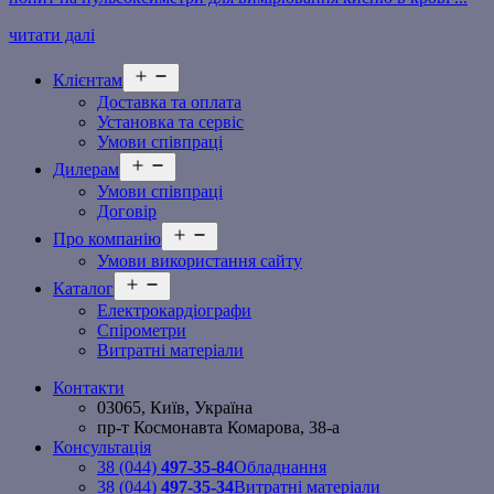
читати далі
Відкрити
Клієнтам
меню
Доставка та оплата
Установка та сервіс
Умови співпраці
Відкрити
Дилерам
меню
Умови співпраці
Договір
Відкрити
Про компанію
меню
Умови використання сайту
Відкрити
Каталог
меню
Електрокардіографи
Спірометри
Витратні матеріали
Контакти
03065, Київ, Україна
пр-т Космонавта Комарова, 38-а
Консультація
38 (044)
497-35-84
Обладнання
38 (044)
497-35-34
Витратні матеріали