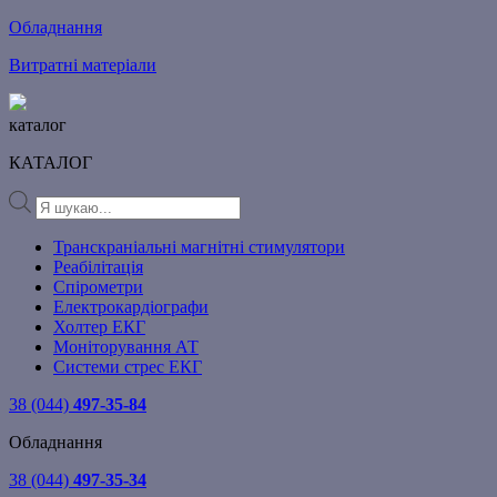
Обладнання
Витратні матеріали
каталог
КАТАЛОГ
Products
search
Транскраніальні магнітні стимулятори
Реабілітація
Спірометри
Електрокардіографи
Холтер ЕКГ
Моніторування АТ
Системи стрес ЕКГ
38 (044)
497-35-84
Обладнання
38 (044)
497-35-34