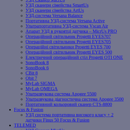
УЗД сканери сімейства SmartUs
УЗД сканери сімейства ArtUs
УЗД-система Versana Balance
Портативна УЗД-система Versana Active
Ультрапортативна УЗД-система Vscan Air
Апарат УЗД в рукоятці датчика – MicrUs PRO
Операційний світильник Progetti EYES707
Операційний світильник Progetti EYES705
Операційні світильники Progetti EYES 700
Операційний світильник Progetti EYES 500
Електричний операційний стіл Progetti OTI ONE
SonoBook 8
SonoBook 6
СBit 8
Qbit 7
MyLab SIGMA
MyLab OMEGA
Ультразвукова система Apogee 5500
Ультразвукова діагностична система Apogee 3500
Портативний кольоровий сканер CTS-8800
Focus & Fusion
УЗД система портативна високого класу + 2
датчики Finus 50 Focus & Fusion
TELEMED