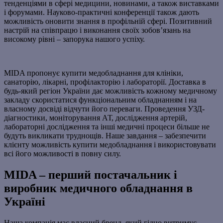
тенденціями в сфері медицини, новинами, а також виставками
і форумами. Науково-практичні конференції також дають
можливість оновити знання в профільній сфері. Позитивний
настрій на співпрацю і виконання своїх зобов’язань на
високому рівні – запорука нашого успіху.
MIDA пропонує купити медобладнання для клініки,
санаторію, лікарні, профілакторію і лабораторії. Доставка в
будь-який регіон України дає можливість кожному медичному
закладу скористатися функціональним обладнанням і на
власному досвіді відчути його переваги. Проведення УЗД-
діагностики, моніторування АТ, дослідження артерій,
лабораторні дослідження та інші медичні процеси більше не
будуть викликати труднощів. Наше завдання – забезпечити
клієнту можливість купити медобладнання і використовувати
всі його можливості в повну силу.
MIDA – перший постачальник і
виробник медичного обладнання в
Україні
Наша компанія має власний бренд, який гідно витримує