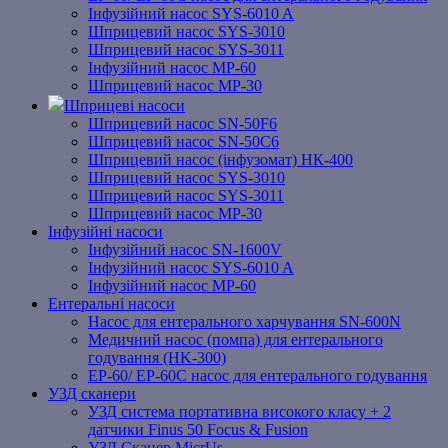
Інфузійний насос SYS-6010 A
Шприцевий насос SYS-3010
Шприцевий насос SYS-3011
Інфузійний насос MP-60
Шприцевий насос MP-30
Шприцеві насоси
Шприцевий насос SN-50F6
Шприцевий насос SN-50C6
Шприцевий насос (інфузомат) НК-400
Шприцевий насос SYS-3010
Шприцевий насос SYS-3011
Шприцевий насос MP-30
Інфузійні насоси
Інфузійний насос SN-1600V
Інфузійний насос SYS-6010 A
Інфузійний насос MP-60
Ентеральні насоси
Насос для ентерального харчування SN-600N
Медичний насос (помпа) для ентерального
годування (HK-300)
EP-60/ EP-60C насос для ентерального годування
УЗД сканери
УЗД система портативна високого класу + 2
датчики Finus 50 Focus & Fusion
УЗД Сканер MicrUs