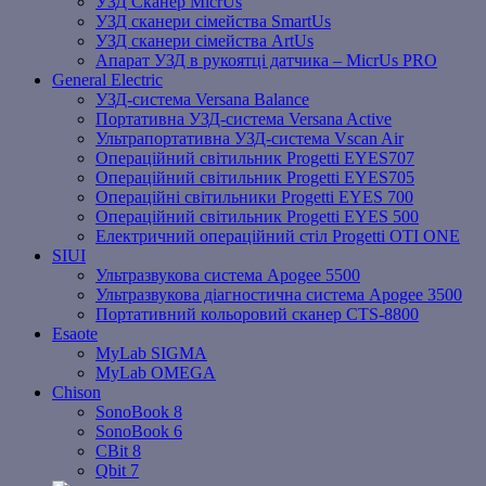
УЗД Сканер MicrUs
УЗД сканери сімейства SmartUs
УЗД сканери сімейства ArtUs
Апарат УЗД в рукоятці датчика – MicrUs PRO
General Electric
УЗД-система Versana Balance
Портативна УЗД-система Versana Active
Ультрапортативна УЗД-система Vscan Air
Операційний світильник Progetti EYES707
Операційний світильник Progetti EYES705
Операційні світильники Progetti EYES 700
Операційний світильник Progetti EYES 500
Електричний операційний стіл Progetti OTI ONE
SIUI
Ультразвукова система Apogee 5500
Ультразвукова діагностична система Apogee 3500
Портативний кольоровий сканер CTS-8800
Esaote
MyLab SIGMA
MyLab OMEGA
Chison
SonoBook 8
SonoBook 6
СBit 8
Qbit 7