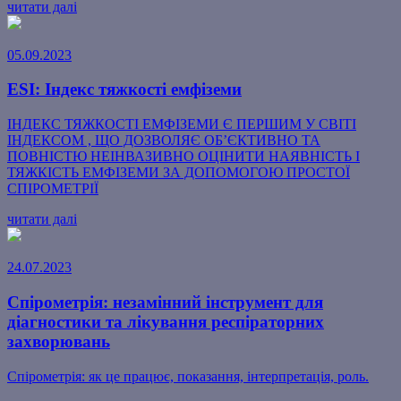
читати далі
05.09.2023
ESI: Індекс тяжкості емфіземи
ІНДЕКС ТЯЖКОСТІ ЕМФІЗЕМИ Є ПЕРШИМ У СВІТІ
ІНДЕКСОМ , ЩО ДОЗВОЛЯЄ ОБ’ЄКТИВНО ТА
ПОВНІСТЮ НЕІНВАЗИВНО ОЦІНИТИ НАЯВНІСТЬ І
ТЯЖКІСТЬ ЕМФІЗЕМИ ЗА ДОПОМОГОЮ ПРОСТОЇ
СПІРОМЕТРІЇ
читати далі
24.07.2023
Спірометрія: незамінний інструмент для
діагностики та лікування респіраторних
захворювань
Спірометрія: як це працює, показання, інтерпретація, роль.