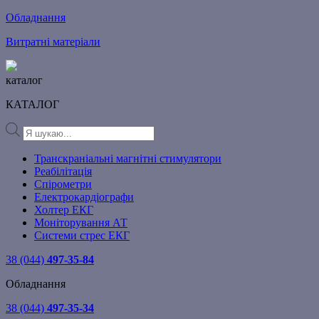
Обладнання
Витратні матеріали
каталог
КАТАЛОГ
Products
search
Транскраніальні магнітні стимулятори
Реабілітація
Спірометри
Електрокардіографи
Холтер ЕКГ
Моніторування АТ
Системи стрес ЕКГ
38 (044)
497-35-84
Обладнання
38 (044)
497-35-34