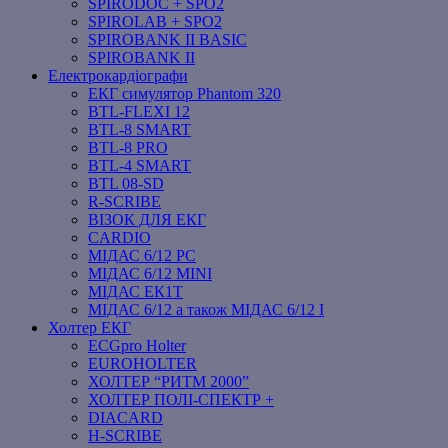
SPIRODOC + SPO2
SPIROLAB + SPO2
SPIROBANK II BASIC
SPIROBANK II
Електрокардіографи
ЕКГ симулятор Phantom 320
BTL-FLEXI 12
BTL-8 SMART
BTL-8 PRO
BTL-4 SMART
BTL 08-SD
R-SCRIBE
ВІЗОК ДЛЯ ЕКГ
CARDIO
МІДАС 6/12 PC
МІДАС 6/12 MINI
МІДАС ЕК1Т
МІДАС 6/12 а також МІДАС 6/12 І
Холтер ЕКГ
ECGpro Holter
EUROHOLTER
ХОЛТЕР “РИТМ 2000”
ХОЛТЕР ПОЛІ-СПЕКТР +
DIACARD
H-SCRIBE