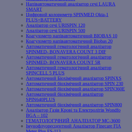
Напівавтоматичний аналізатор сечі LAURA
SMART
Цифровий колориметр SPINMED Okta-1
PLUS+BATTERY
Аналізатор сечі URISPIN 120
Аналізатор сечі URISPIN 500
Коагулометр напівавтоматичний BIOBAS 10
Коагулометр напівавтоматичний Biobas 20
Автоматичний гематологічний аналізатор
SPINMED- BONAVERA COUNT 3 DIF
Автоматичний гематологічний аналізатор
SPINMED- BONAVERA COUNT 5R
Автоматичний гематологічний аналізатор
SPINCELL 5 PLUS
Автоматичний Біохімічний аналізатор SPINXS
Автоматичний біохімічний аналізатор SPIN 230
Автоматичний біохімічний аналізатор SPIN360E
Автоматичний біохімічний аналізатор
SPIN640PLUS
Автоматичний біохімічний аналізатор SPIN800
Аналізатор Газів Крові та Електролітів Wondfo
BGA – 102
ГЕМАТОЛОГІЧНИЙ АНАЛІЗАТОР MC-3600
Імунофлуоресцентний Аналізатор Finecare FIA
Meter Plus FS-113