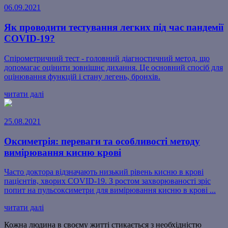
06.09.2021
Як проводити тестування легких під час пандемії
COVID-19?
Спірометричний тест - головний діагностичний метод, що
допомагає оцінити зовнішнє дихання. Це основний спосіб для
оцінювання функцій і стану легень, бронхів.
читати далі
25.08.2021
Оксиметрія: переваги та особливості методу
вимірювання кисню крові
Часто доктора відзначають низький рівень кисню в крові
пацієнтів, хворих COVID-19. З ростом захворюваності зріс
попит на пульсоксиметри для вимірювання кисню в крові ...
читати далі
Кожна людина в своєму житті стикається з необхідністю