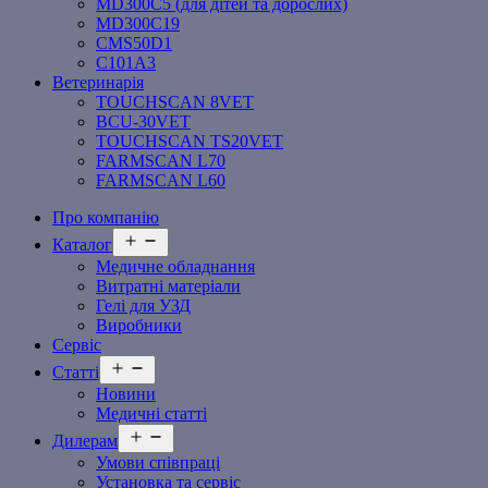
MD300C5 (для дітей та дорослих)
MD300C19
СMS50D1
С101A3
Ветеринарія
TOUCHSCAN 8VET
BCU-30VET
TOUCHSCAN TS20VET
FARMSCAN L70
FARMSCAN L60
Про компанію
Відкрити
Каталог
меню
Медичне обладнання
Витратні матеріали
Гелі для УЗД
Виробники
Сервіс
Відкрити
Статті
меню
Новини
Медичні статті
Відкрити
Дилерам
меню
Умови співпраці
Установка та сервіс