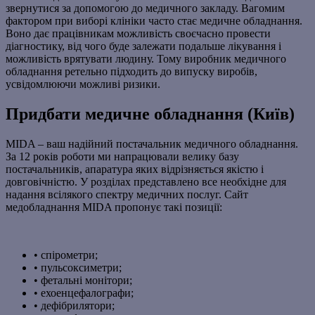
звернутися за допомогою до медичного закладу. Вагомим
фактором при виборі клініки часто стає медичне обладнання.
Воно дає працівникам можливість своєчасно провести
діагностику, від чого буде залежати подальше лікування і
можливість врятувати людину. Тому виробник медичного
обладнання ретельно підходить до випуску виробів,
усвідомлюючи можливі ризики.
Придбати медичне обладнання (Київ)
MIDA – ваш надійний постачальник медичного обладнання.
За 12 років роботи ми напрацювали велику базу
постачальників, апаратура яких відрізняється якістю і
довговічністю. У розділах представлено все необхідне для
надання всілякого спектру медичних послуг. Сайт
медобладнання MIDA пропонує такі позиції:
• спірометри;
• пульсоксиметри;
• фетальні монітори;
• ехоенцефалографи;
• дефібрилятори;