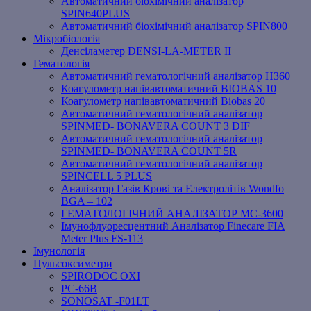
Автоматичний біохімічний аналізатор
SPIN640PLUS
Автоматичний біохімічний аналізатор SPIN800
Мікробіологія
Денсіламетер DENSI-LA-METER ІІ
Гематологія
Автоматичний гематологічний аналізатор Н360
Коагулометр напівавтоматичний BIOBAS 10
Коагулометр напівавтоматичний Biobas 20
Автоматичний гематологічний аналізатор
SPINMED- BONAVERA COUNT 3 DIF
Автоматичний гематологічний аналізатор
SPINMED- BONAVERA COUNT 5R
Автоматичний гематологічний аналізатор
SPINCELL 5 PLUS
Аналізатор Газів Крові та Електролітів Wondfo
BGA – 102
ГЕМАТОЛОГІЧНИЙ АНАЛІЗАТОР MC-3600
Імунофлуоресцентний Аналізатор Finecare FIA
Meter Plus FS-113
Імунологія
Пульсоксиметри
SPIRODOC OXI
PC-66B
SONOSAT -F01LT