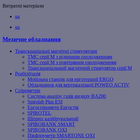
Витратні матеріали
ua
ua
Медичне обладнання
Транскраніальні магнітні стимулятори
ТМС серії M з рідинним охолодженням
ТМС серії M з повітряним охолодженням
Транскраніальний магнітний стимулятор серії M
Реабілітація
Мобільна станція для ерготерапії ERGO
Обладнання для вертикалізації POWEO ACTIV
Спірометри
Система аналізу газів видиху BA200
Spirolab Plus ESI
Ергоспірометр Ергостік
SPIROTEL
Шприц калібрувальний
SPIROBANK SMART
SPIROBANK OXI
Пікфлоуметр SMARTONE OXI