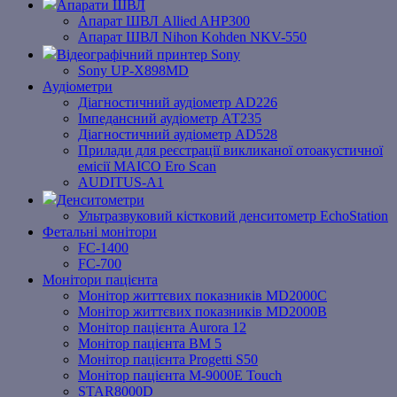
Апарати ШВЛ
Апарат ШВЛ Allied AHP300
Апарат ШВЛ Nihon Kohden NKV-550
Відеографічний принтер Sony
Sony UP-X898MD
Аудіометри
Діагностичний аудіометр AD226
Імпедансний аудіометр АТ235
Діагностичний аудіометр AD528
Прилади для реєстрації викликаної отоакустичної
емісії MAICO Ero Scan
AUDITUS-A1
Денситометри
Ультразвуковий кістковий денситометр EchoStation
Фетальні монітори
FC-1400
FC-700
Монітори пацієнта
Монітор життєвих показників MD2000С
Монітор життєвих показників MD2000В
Mонітоp пацієнта Aurora 12
Монітор пацієнта BM 5
Монітор пацієнта Progetti S50
Монітор пацієнта M-9000E Touch
STAR8000D