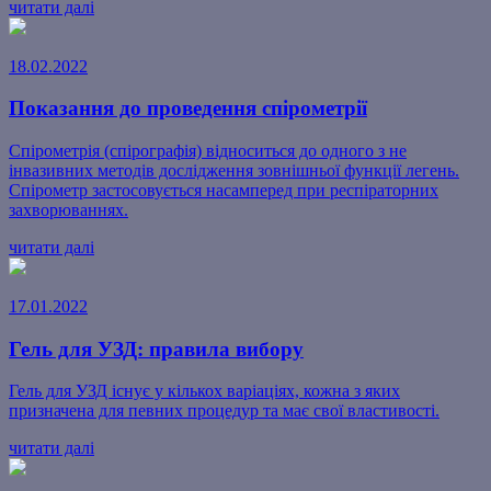
читати далі
18.02.2022
Показання до проведення спірометрії
Спірометрія (спірографія) відноситься до одного з не
інвазивних методів дослідження зовнішньої функції легень.
Спірометр застосовується насамперед при респіраторних
захворюваннях.
читати далі
17.01.2022
Гель для УЗД: правила вибору
Гель для УЗД існує у кількох варіаціях, кожна з яких
призначена для певних процедур та має свої властивості.
читати далі