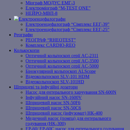
Міограф МОДУС ЕМГ-3
Електроміограф “M-TEST ONE”
НЕЙРО-МВП-8
Електроенцефалографи
Електроенцефалограф “Сімплекс ЕЕГ-39”
Електроенцефалограф “Сімплекс ЕЕГ-25”
Реографи
РЕОГРАФ “RHEOTEST”
Комплекс CARDIO-REO
Колькоскопи
Оптичний кольпоскоп серії AC-2311
Оптичний кольпоскоп серії AC-3500
Оптичний кольпоскоп серії AC-5000
Бінокулярний кольпоскоп ALScope
Відеокольпоскоп SLV-101 HDM
Відеокольпоскоп SLV-101HD
Шприцеві та інфузійні дозатори
Насос для ентерального харчування SN-600N
Інфузійний насос SN-1600V
Шприцевий насос SN-50F6
Шприцевий насос SN-50C6
Шприцевий насос (інфузомат) НК-400
Медичний насос (помпа) для ентерального
годування (HK-300)
EP-60/ EP-60C насос для ентерального годування