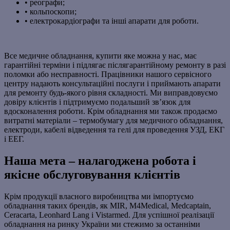
• реографи;
• кольпоскопи;
• електрокардіографи та інші апарати для роботи.
Все медичне обладнання, купити яке можна у нас, має
гарантійні терміни і підлягає післягарантійному ремонту в разі
поломки або несправності. Працівники нашого сервісного
центру надають консультаційні послуги і приймають апарати
для ремонту будь-якого рівня складності. Ми виправдовуємо
довіру клієнтів і підтримуємо подальший зв’язок для
вдосконалення роботи. Крім обладнання ми також продаємо
витратні матеріали – термобумагу для медичного обладнання,
електроди, кабелі відведення та гелі для проведення УЗД, ЕКГ
і ЕЕГ.
Наша мета – налагоджена робота і
якісне обслуговування клієнтів
Крім продукції власного виробництва ми імпортуємо
обладнання таких брендів, як MIR, M4Medical, Medcaptain,
Ceracarta, Leonhard Lang і Vistarmed. Для успішної реалізації
обладнання на ринку України ми стежимо за останніми